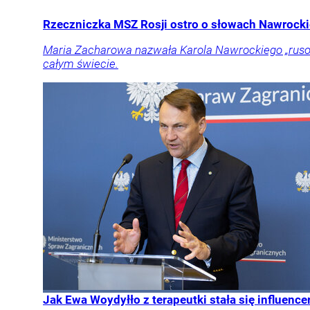
Rzeczniczka MSZ Rosji ostro o słowach Nawrockie
Maria Zacharowa nazwała Karola Nawrockiego „rusof
całym świecie.
Jak Ewa Woydyłło z terapeutki stała się influen