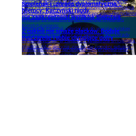
Zbigniew Bogucki zaznaczył, że Karol Nawrocki
Smoleńsk i „zdrada dyplomatyczna”.
mówi Artur Rojek o początkach OFF Festivalu.
Wprost
nigdy nie zadeklarował, że nie przyjmie ślubowania
Niemcy: Kaczyński nigdy
od czterech sędziów TK. Szef Kancelarii Prezydent
Rozrywka
Festiwale/Przeglądy
Muzyka
Tylko
nie zaakceptował wyników śledztwa
wyjaśnił, że kluczem będzie decyzja Trybunału
u Nas
Konstytucyjnego.
Niemiecki dziennik odniósł się do wyroku polskiej
Z cukinii nie smażę placków. Dodaję
prokuratury, która umorzyła śledztwo ws. „zdrady
Kraj
Polityka
Opinie
mozzarellę i robię chrupiące gofry
dyplomatycznej” w związku z katastrofą smoleńską
i komentarze
Według „FAZ” decyzja „raczej nie uspokoi sytuacji”.
Lubisz gofry? Gdy spróbujesz tych przepadniesz.
Jeden wytrawny składnik sprawia, że smakują
Świat
Kraj
naprawdę wyjątkowo.
Przepisy
Żywienie
Składniki
odżywcze