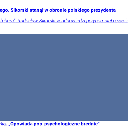
go. Sikorski stanął w obronie polskiego prezydenta
obem”. Radosław Sikorski w odpowiedzi przypomniał o swoich
cerką. „Opowiada pop-psychologiczne brednie”