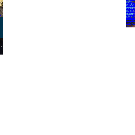
Wpi
Sta
uzdr
Naw
Naw
dłu
a
dyp
int
Sc
Pol
czy
tak 
Dor
Opin
Sta
kom
Roz
.
zap
oso
uży
u N
ust
Wpr
Kra
kom