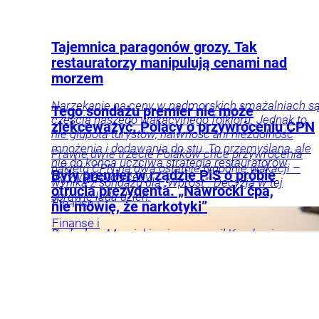
Tajemnica paragonów grozy. Tak
restauratorzy manipulują cenami nad
morzem
Narzekanie na ceny w nadmorskich smażalniach s
Tego sondażu premier nie może
częścią naszego wakacyjnego folkloru. Jednak to
zlekceważyć. Polacy o przywróceniu CPN
nie głupota turystów, naiwność ani niezdolność
mnożenia i dodawania do stu. To przemyślana, ale
Prawie dwie trzecie Polaków chce przywrócenia
nie do końca uczciwa strategia restauratorów
pakietu CPN na dwa ostatnie tygodnie wakacji –
Były premier w rządzie PiS o próbie
ukrywających ceny.
wynika z sondażu dla „Wprost”. Decyzja w tej
otrucia prezydenta. „Nawrocki ćpa,
sprawie lada dzień.
Finanse i
nie mówię, że narkotyki”
inwestycje
Podróże
Kraj
Tylko
Finanse i
u Nas
Tygodnik
Radosław
Kazimierz Marcinkiewicz zarzucił Karolowi
inwestycje
Firmy
Wprost
Święcki
Nawrockiemu, że ten jest uzależniony od pewnej
i
substancji. – To jest oczywiste, że człowiek może
rynki
Gospodarka
Twój
przedawkować, także nikotynę – mówił były szef
portfel
Motoryzacja
Tylko
rządu.
u Nas
Kraj
Opinie i