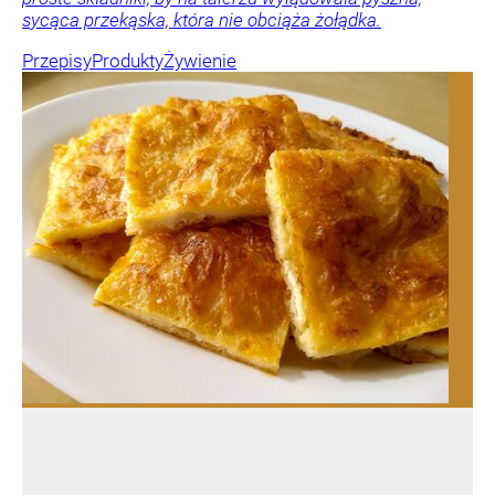
sycąca przekąska, która nie obciąża żołądka.
Przepisy
Produkty
Żywienie