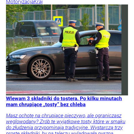
Motoryzacja
Kraj
Wlewam 3 składniki do tostera. Po kilku minutach
mam chrupiące „tosty” bez chleba
Masz ochotę na chrupiące pieczywo, ale ograniczasz
węglowodany? Zrób te wyjątkowe tosty, które w smaku
do złudzenia przypominają tradycyjne. Wystarczą trzy
proste składniki, by na talerzu wylądowała pyszna,