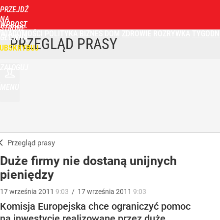
PRZEJDŹ
NA
WPROST
STRONĘ
WIADOMOŚCI
POLITYKA
BIZNES
DOM
ZDROWIE
ROZRYWKA
TYGODN
GŁÓWNĄ
PRZEGLĄD PRASY
UBSKRYBUJ
ZALOGUJ
MENU
Przegląd prasy
Duże firmy nie dostaną unijnych
pieniędzy
17
września
2011
9:03
/
17
września
2011
9:03
Komisja Europejska chce ograniczyć pomoc
na inwestycje realizowane przez duże