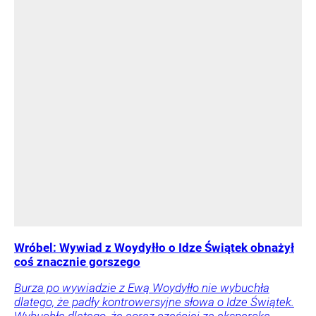
Wróbel: Wywiad z Woydyłło o Idze Świątek obnażył
coś znacznie gorszego
Burza po wywiadzie z Ewą Woydyłło nie wybuchła
dlatego, że padły kontrowersyjne słowa o Idze Świątek.