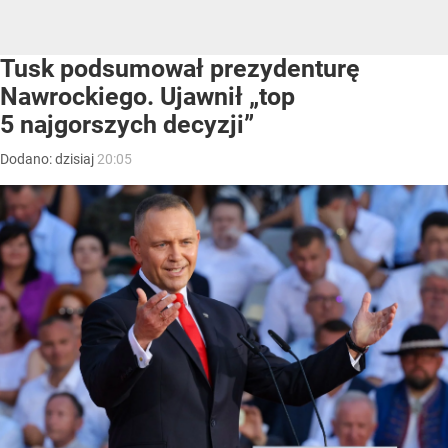
Tusk podsumował prezydenturę
Nawrockiego. Ujawnił „top
5 najgorszych decyzji”
Dodano:
dzisiaj
20:05