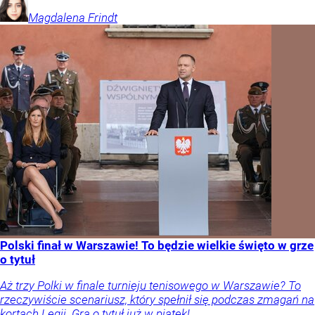
Magdalena
Frindt
Polski finał w Warszawie! To będzie wielkie święto w grze
o tytuł
Aż trzy Polki w finale turnieju tenisowego w Warszawie? To
rzeczywiście scenariusz, który spełnił się podczas zmagań na
kortach Legii. Gra o tytuł już w piątek!