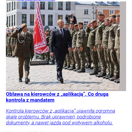
Obława na kierowców z „aplikacją”. Co druga
kontrola z mandatem
Kontrola kierowców z „aplikacją” ujawniła ogromną
skalę problemu. Brak uprawnień, podrobione
dokumenty, a nawet jazda pod wpływem alkoholu.