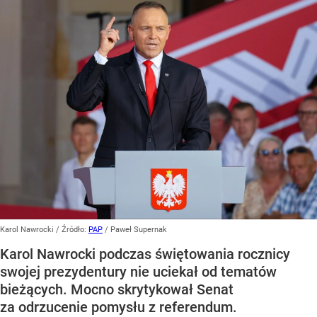
Karol Nawrocki
/ Źródło:
PAP
/
Paweł Supernak
Karol Nawrocki podczas świętowania rocznicy
swojej prezydentury nie uciekał od tematów
bieżących. Mocno skrytykował Senat
za odrzucenie pomysłu z referendum.