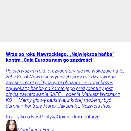
Wrze po roku Nawrockiego. „Największa hańba”
kontra „Cała Europa nam go zazdrości”
Po pierwszym roku prezydentury nic nie wskazuje na to,
żeby Karol Nawrocki wyciszył spory między dwoma
zwaśnionymi politycznymi obozami. – Dotychczas
największą hańbą na karcie jego prezydentury jest
chyba zawetowanie SAFE – ocenia Mariusz Witczak z
KO. – Mamy głowę państwa, z której możemy być
dumni – kontruje Marek Jakubiak z Rozwoju Plus.
Kraj
Tylko u Nas
Polityka
Opinie i komentarze
Magdalena
Frindt