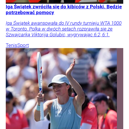
Iga Świątek zwróciła się do kibiców z Polski. Będzie
potrzebować pomocy
Iga Świątek awansowała do IV rundy turnieju WTA 1000
w Toronto. Polka w dwóch setach rozprawiła się ze
Szwajcarką Viktorija Golubic, wygrywając 6:2, 6:1.
Tenis
Sport