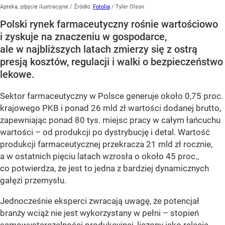
Apteka, zdjęcie ilustracyjne
/ Źródło:
Fotolia
/
Tyler Olson
Polski rynek farmaceutyczny rośnie wartościowo
i zyskuje na znaczeniu w gospodarce,
ale w najbliższych latach zmierzy się z ostrą
presją kosztów, regulacji i walki o bezpieczeństwo
lekowe.
Sektor farmaceutyczny w Polsce generuje około 0,75 proc.
krajowego PKB i ponad 26 mld zł wartości dodanej brutto,
zapewniając ponad 80 tys. miejsc pracy w całym łańcuchu
wartości – od produkcji po dystrybucję i detal. Wartość
produkcji farmaceutycznej przekracza 21 mld zł rocznie,
a w ostatnich pięciu latach wzrosła o około 45 proc.,
co potwierdza, że jest to jedna z bardziej dynamicznych
gałęzi przemysłu.
Jednocześnie eksperci zwracają uwagę, że potencjał
branży wciąż nie jest wykorzystany w pełni – stopień
samowystarczalności produkcyjnej, liczony jako relacja