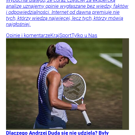
Wybuchła dlatego, że coraz częściej za ekspercką
analizę uznajemy opinie wygłaszane bez wiedzy, faktów
i odpowiedzialności. Internet od dawna premiuje nie
tych, którzy wiedzą najwięcej, lecz tych, którzy mówią
najgłośniej.
Opinie i komentarze
Kraj
Sport
Tylko u Nas
Dlaczego Andrzej Duda się nie udziela? Były