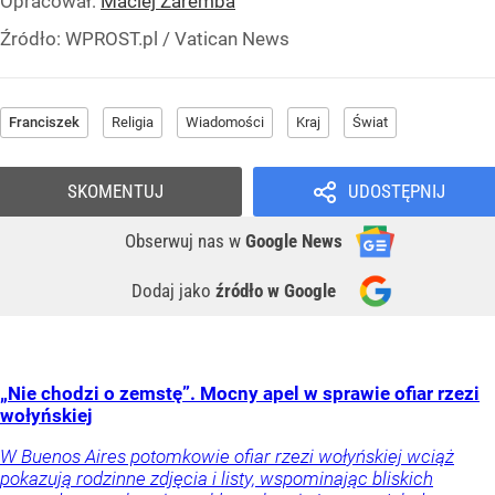
Opracował:
Maciej Zaremba
Źródło:
WPROST.pl
/
Vatican News
Franciszek
Religia
Wiadomości
Kraj
Świat
SKOMENTUJ
UDOSTĘPNIJ
Obserwuj nas
w
Google News
Dodaj jako
źródło w Google
„Nie chodzi o zemstę”. Mocny apel w sprawie ofiar rzezi
wołyńskiej
W Buenos Aires potomkowie ofiar rzezi wołyńskiej wciąż
pokazują rodzinne zdjęcia i listy, wspominając bliskich