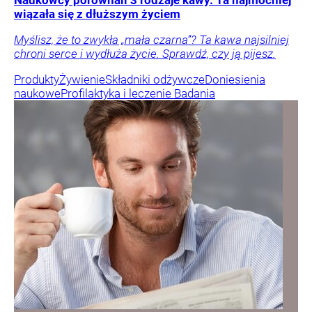
Naukowcy porównali 3 rodzaje kawy. Ta najmocniej
wiązała się z dłuższym życiem
Myślisz, że to zwykła „mała czarna”? Ta kawa najsilniej
chroni serce i wydłuża życie. Sprawdź, czy ją pijesz.
Produkty
Żywienie
Składniki odżywcze
Doniesienia
naukowe
Profilaktyka i leczenie
Badania