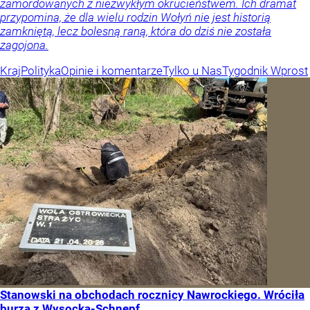
zamordowanych z niezwykłym okrucieństwem. Ich dramat
przypomina, że dla wielu rodzin Wołyń nie jest historią
zamkniętą, lecz bolesną raną, która do dziś nie została
zagojona.
Kraj
Polityka
Opinie i komentarze
Tylko u Nas
Tygodnik Wprost
Stanowski na obchodach rocznicy Nawrockiego. Wróciła
burza z Wysocką-Schnepf