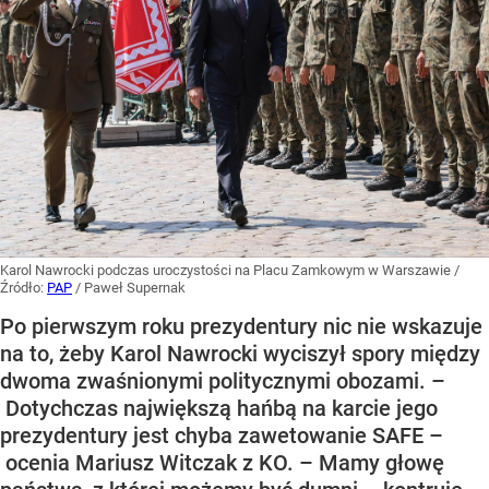
Karol Nawrocki podczas uroczystości na Placu Zamkowym w Warszawie
/
Źródło:
PAP
/
Paweł Supernak
Po pierwszym roku prezydentury nic nie wskazuje
na to, żeby Karol Nawrocki wyciszył spory między
dwoma zwaśnionymi politycznymi obozami. –
Dotychczas największą hańbą na karcie jego
prezydentury jest chyba zawetowanie SAFE –
ocenia Mariusz Witczak z KO. – Mamy głowę