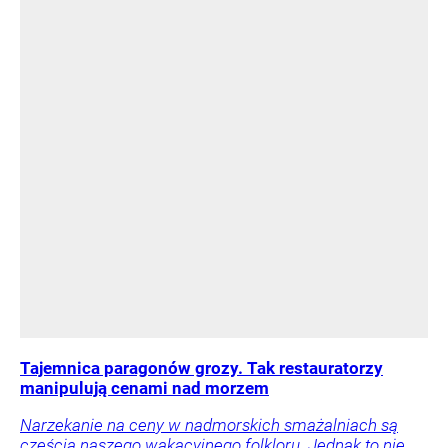
Tajemnica paragonów grozy. Tak restauratorzy
manipulują cenami nad morzem
Narzekanie na ceny w nadmorskich smażalniach są
częścią naszego wakacyjnego folkloru. Jednak to nie