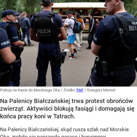
Policja na trasie do Morskiego Oka
/ Źródło:
PAP
/
Grzegorz Momot
Na Palenicy Białczańskiej trwa protest obrońców
zwierząt. Aktywiści blokują fasiągi i domagają się
końca pracy koni w Tatrach.
Na Palenicy Białczańskiej, skąd rusza szlak nad Morskie
Oko, zrobiło się naprawdę gorąco i bynajmniej