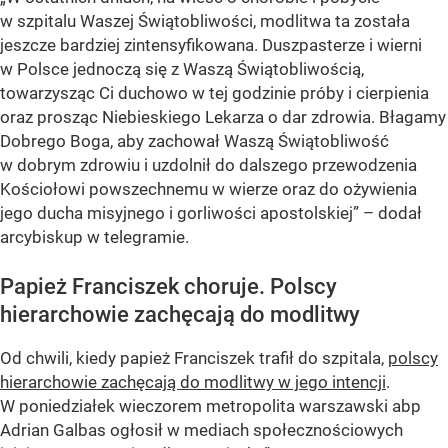
w szpitalu Waszej Świątobliwości, modlitwa ta została
jeszcze bardziej zintensyfikowana. Duszpasterze i wierni
w Polsce jednoczą się z Waszą Świątobliwością,
towarzysząc Ci duchowo w tej godzinie próby i cierpienia
oraz prosząc Niebieskiego Lekarza o dar zdrowia. Błagamy
Dobrego Boga, aby zachował Waszą Świątobliwość
w dobrym zdrowiu i uzdolnił do dalszego przewodzenia
Kościołowi powszechnemu w wierze oraz do ożywienia
jego ducha misyjnego i gorliwości apostolskiej” – dodał
arcybiskup w telegramie.
Papież Franciszek choruje. Polscy
hierarchowie zachęcają do modlitwy
Od chwili, kiedy papież Franciszek trafił do szpitala,
polscy
hierarchowie zachęcają do modlitwy w jego intencji
.
W poniedziałek wieczorem metropolita warszawski abp
Adrian Galbas ogłosił w mediach społecznościowych