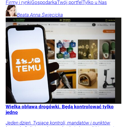
Firmy i rynki
Gospodarka
Twój portfel
Tylko u Nas
Beata Anna
Święcicka
Wielka obława drogówki. Będą kontrolować tylko
jedno
Jeden dzień. Tysiące kontroli, mandatów i punktów