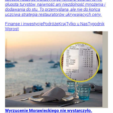
głupota turystów, naiwność ani niezdolność mnożenia i
dodawania do stu. To przemyślana, ale nie do końca
uczciwa strategia restauratorów ukrywających ceny.
Finanse i inwestycje
Podróże
Kraj
Tylko u Nas
Tygodnik
Wprost
Wyrzucenie Morawieckiego nie wystarczyło.