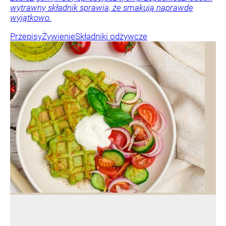
wytrawny składnik sprawia, że smakują naprawdę
wyjątkowo.
Przepisy
Żywienie
Składniki odżywcze