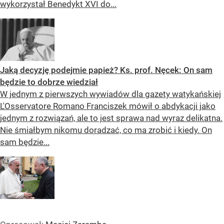
wykorzystał Benedykt XVI do...
Jaką decyzję podejmie papież? Ks. prof. Nęcek: On sam
będzie to dobrze wiedział
W jednym z pierwszych wywiadów dla gazety watykańskiej
L'Osservatore Romano Franciszek mówił o abdykacji jako
jednym z rozwiązań, ale to jest sprawa nad wyraz delikatna.
Nie śmiałbym nikomu doradzać, co ma zrobić i kiedy. On
sam będzie...