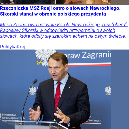
Rzeczniczka MSZ Rosji ostro o słowach Nawrockiego.
Sikorski stanął w obronie polskiego prezydenta
Maria Zacharowa nazwała Karola Nawrockiego „rusofobem”.
Radosław Sikorski w odpowiedzi przypomniał o swoich
słowach, które odbiły się szerokim echem na całym świecie.
Polityka
Kraj