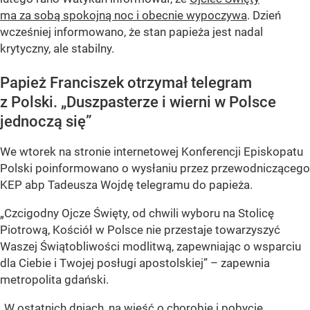
ma za sobą spokojną noc i obecnie wypoczywa
. Dzień
wcześniej informowano, że stan papieża jest nadal
krytyczny, ale stabilny.
Papież Franciszek otrzymał telegram
z Polski. „Duszpasterze i wierni w Polsce
jednoczą się”
We wtorek na stronie internetowej Konferencji Episkopatu
Polski poinformowano o wysłaniu przez przewodniczącego
KEP abp Tadeusza Wojdę telegramu do papieża.
„Czcigodny Ojcze Święty, od chwili wyboru na Stolicę
Piotrową, Kościół w Polsce nie przestaje towarzyszyć
Waszej Świątobliwości modlitwą, zapewniając o wsparciu
dla Ciebie i Twojej posługi apostolskiej” – zapewnia
metropolita gdański.
„W ostatnich dniach, na wieść o chorobie i pobycie