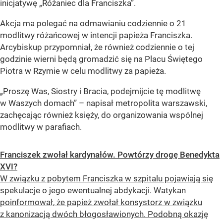
inicjatywę „Różaniec dla Franciszka”.
Akcja ma polegać na odmawianiu codziennie o 21
modlitwy różańcowej w intencji papieża Franciszka.
Arcybiskup przypomniał, że również codziennie o tej
godzinie wierni będą gromadzić się na Placu Świętego
Piotra w Rzymie w celu modlitwy za papieża.
„Proszę Was, Siostry i Bracia, podejmijcie tę modlitwę
w Waszych domach” – napisał metropolita warszawski,
zachęcając również księży, do organizowania wspólnej
modlitwy w parafiach.
Franciszek zwołał kardynałów. Powtórzy drogę Benedykta
XVI?
W związku z pobytem Franciszka w szpitalu pojawiają się
spekulacje o jego ewentualnej abdykacji. Watykan
poinformował, że papież zwołał konsystorz w związku
z kanonizacją dwóch błogosławionych. Podobną okazję