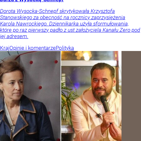
Dorota Wysocka-Schnepf skrytykowała Krzysztofa
Stanowskiego za obecność na rocznicy zaprzysiężenia
Karola Nawrockiego. Dziennikarka użyła sformułowania,
które po raz pierwszy padło z ust założyciela Kanału Zero pod
jej adresem.
Kraj
Opinie i komentarze
Polityka