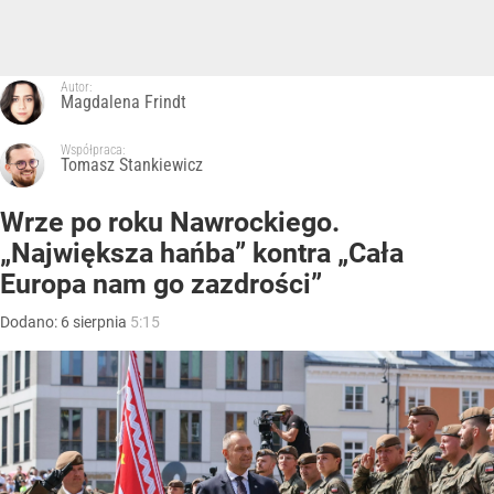
Autor:
Magdalena Frindt
Współpraca:
Tomasz Stankiewicz
Wrze po roku Nawrockiego.
„Największa hańba” kontra „Cała
Europa nam go zazdrości”
Dodano:
6
sierpnia
5:15