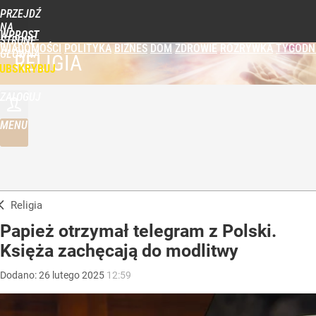
PRZEJDŹ
NA
WPROST
STRONĘ
WIADOMOŚCI
POLITYKA
BIZNES
DOM
ZDROWIE
ROZRYWKA
TYGODN
GŁÓWNĄ
RELIGIA
UBSKRYBUJ
ZALOGUJ
MENU
Religia
Papież otrzymał telegram z Polski.
Księża zachęcają do modlitwy
Dodano:
26
lutego
2025
12:59