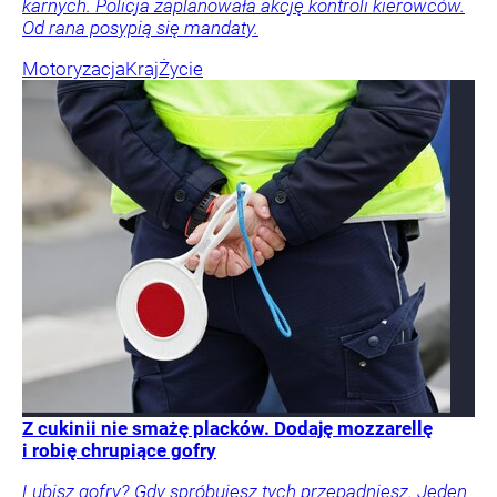
karnych. Policja zaplanowała akcję kontroli kierowców.
Od rana posypią się mandaty.
Motoryzacja
Kraj
Życie
Z cukinii nie smażę placków. Dodaję mozzarellę
i robię chrupiące gofry
Lubisz gofry? Gdy spróbujesz tych przepadniesz. Jeden