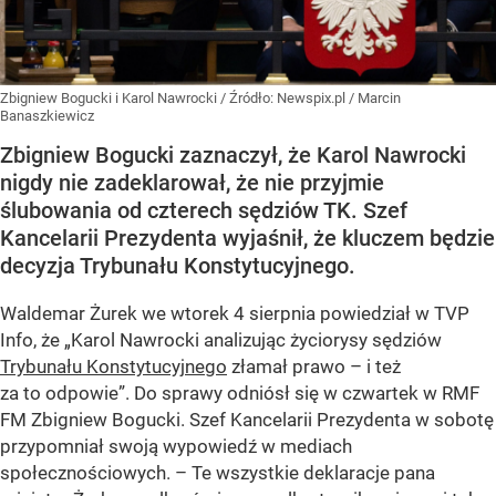
Zbigniew Bogucki i Karol Nawrocki
/ Źródło:
Newspix.pl
/
Marcin
Banaszkiewicz
Zbigniew Bogucki zaznaczył, że Karol Nawrocki
nigdy nie zadeklarował, że nie przyjmie
ślubowania od czterech sędziów TK. Szef
Kancelarii Prezydenta wyjaśnił, że kluczem będzie
decyzja Trybunału Konstytucyjnego.
Waldemar Żurek we wtorek 4 sierpnia powiedział w TVP
Info, że „Karol Nawrocki analizując życiorysy sędziów
Trybunału Konstytucyjnego
złamał prawo – i też
za to odpowie”. Do sprawy odniósł się w czwartek w RMF
FM Zbigniew Bogucki. Szef Kancelarii Prezydenta w sobotę
przypomniał swoją wypowiedź w mediach
społecznościowych. – Te wszystkie deklaracje pana