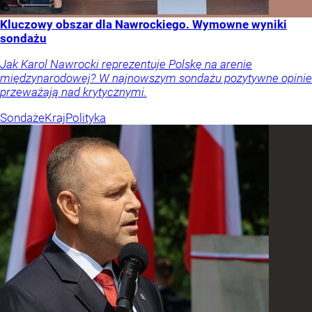
Kluczowy obszar dla Nawrockiego. Wymowne wyniki
sondażu
Jak Karol Nawrocki reprezentuje Polskę na arenie
międzynarodowej? W najnowszym sondażu pozytywne opinie
przeważają nad krytycznymi.
Sondaże
Kraj
Polityka