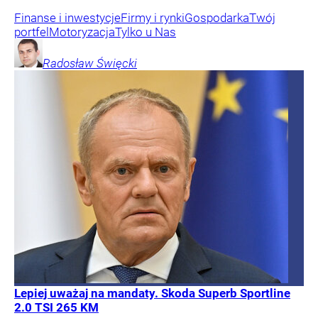
Finanse i inwestycje
Firmy i rynki
Gospodarka
Twój
portfel
Motoryzacja
Tylko u Nas
Radosław
Święcki
Lepiej uważaj na mandaty. Skoda Superb Sportline
2.0 TSI 265 KM