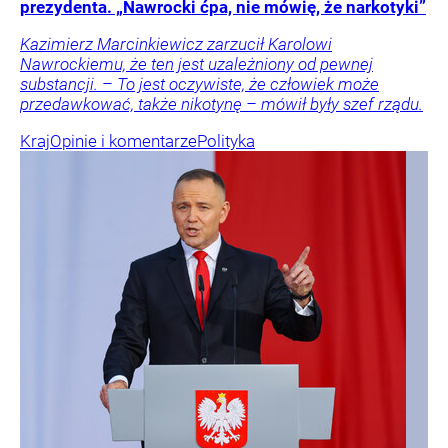
prezydenta. „Nawrocki ćpa, nie mówię, że narkotyki”
Kazimierz Marcinkiewicz zarzucił Karolowi
Nawrockiemu, że ten jest uzależniony od pewnej
substancji. – To jest oczywiste, że człowiek może
przedawkować, także nikotynę – mówił były szef rządu.
Kraj
Opinie i komentarze
Polityka