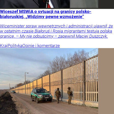
Wiceszef MSWiA o sytuacji na granicy polsko-
białoruskiej. „Widzimy pewne wzmożenie”
Wiceminister spraw wewnętrznych i administracji ujawnił, że
w ostatnim czasie Białoruś i Rosja migrantami testują polską
granicę. – My nie odpuścimy – zapewnił Maciej Duszczyk.
Kraj
Polityka
Opinie i komentarze