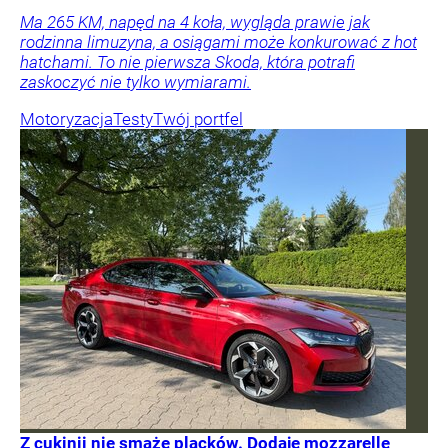
Ma 265 KM, napęd na 4 koła, wygląda prawie jak
rodzinna limuzyna, a osiągami może konkurować z hot
hatchami. To nie pierwsza Skoda, która potrafi
zaskoczyć nie tylko wymiarami.
Motoryzacja
Testy
Twój portfel
Z cukinii nie smażę placków. Dodaję mozzarellę