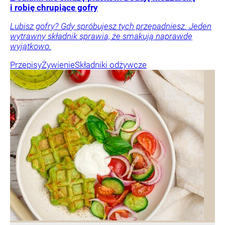
i robię chrupiące gofry
Lubisz gofry? Gdy spróbujesz tych przepadniesz. Jeden
wytrawny składnik sprawia, że smakują naprawdę
wyjątkowo.
Przepisy
Żywienie
Składniki odżywcze