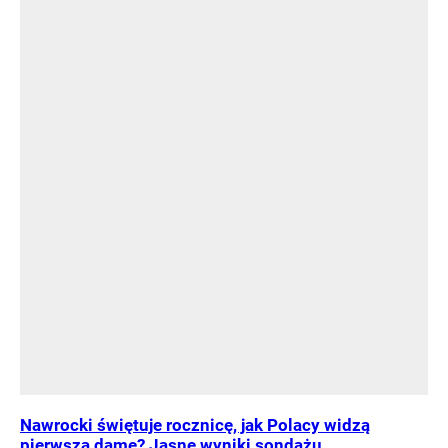
Nawrocki świętuje rocznicę, jak Polacy widzą
pierwszą damę? Jasne wyniki sondażu