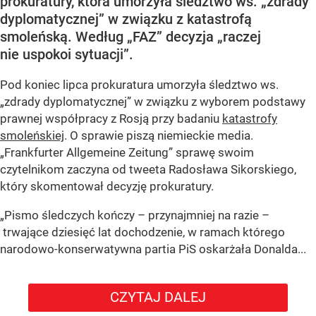
prokuratury, która umorzyła śledztwo ws. „zdrady
dyplomatycznej” w związku z katastrofą
smoleńską. Według „FAZ” decyzja „raczej
nie uspokoi sytuacji”.
Pod koniec lipca prokuratura umorzyła śledztwo ws.
„zdrady dyplomatycznej” w związku z wyborem podstawy
prawnej współpracy z Rosją przy badaniu
katastrofy
smoleńskiej
. O sprawie piszą niemieckie media.
„Frankfurter Allgemeine Zeitung” sprawę swoim
czytelnikom zaczyna od tweeta Radosława Sikorskiego,
który skomentował decyzję prokuratury.
„Pismo śledczych kończy – przynajmniej na razie –
trwające dziesięć lat dochodzenie, w ramach którego
narodowo-konserwatywna partia PiS oskarżała Donalda...
CZYTAJ DALEJ