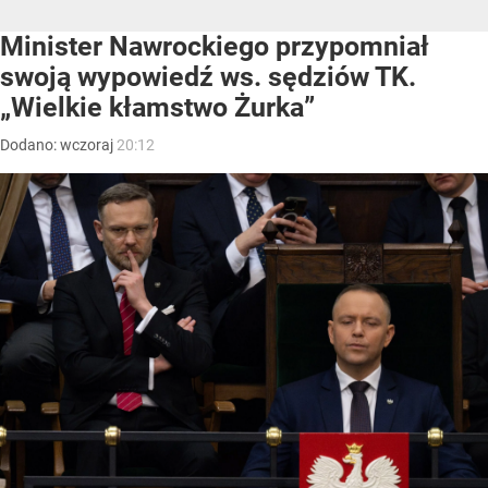
Minister Nawrockiego przypomniał
swoją wypowiedź ws. sędziów TK.
„Wielkie kłamstwo Żurka”
Dodano:
wczoraj
20:12