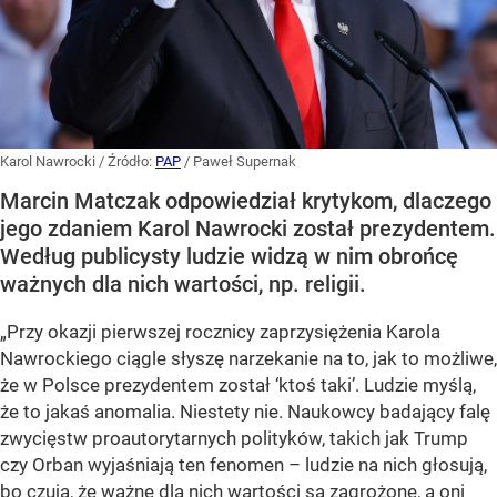
Karol Nawrocki
/ Źródło:
PAP
/
Paweł Supernak
Marcin Matczak odpowiedział krytykom, dlaczego
jego zdaniem Karol Nawrocki został prezydentem.
Według publicysty ludzie widzą w nim obrońcę
ważnych dla nich wartości, np. religii.
„Przy okazji pierwszej rocznicy zaprzysiężenia Karola
Nawrockiego ciągle słyszę narzekanie na to, jak to możliwe,
że w Polsce prezydentem został ‘ktoś taki’. Ludzie myślą,
że to jakaś anomalia. Niestety nie. Naukowcy badający falę
zwycięstw proautorytarnych polityków, takich jak Trump
czy Orban wyjaśniają ten fenomen – ludzie na nich głosują,
bo czują, że ważne dla nich wartości są zagrożone, a oni