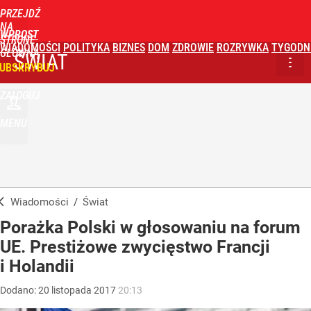
PRZEJDŹ
NA
WPROST
STRONĘ
WIADOMOŚCI
POLITYKA
BIZNES
DOM
ZDROWIE
ROZRYWKA
TYGODN
GŁÓWNĄ
ŚWIAT
UBSKRYBUJ
ZALOGUJ
MENU
Wiadomości
/
Świat
Porażka Polski w głosowaniu na forum
UE. Prestiżowe zwycięstwo Francji
i Holandii
Dodano:
20
listopada
2017
20:13