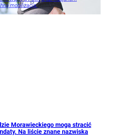
ną mobilizacją.
lko u
odnik
zie Morawieckiego mogą stracić
daty. Na liście znane nazwiska