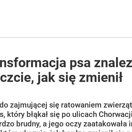
iekt z Rosji
rzezi wołyńskiej
ansformacja psa znale
czcie, jak się zmienił
2030 roku?
o zajmującej się ratowaniem zwierząt K
s, który błąkał się po ulicach Chorwacj
rdzo brudny, a jego oczy zaatakowała in