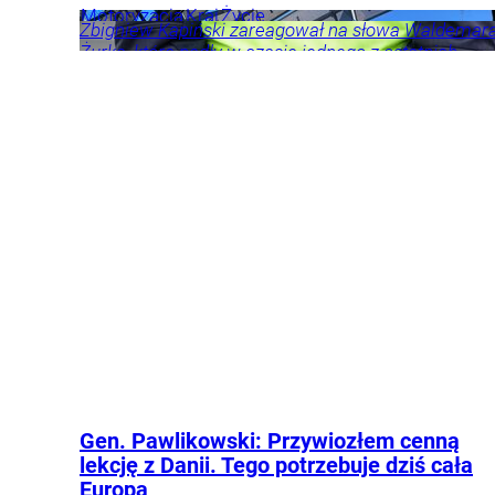
Motoryzacja
Kraj
Życie
Zbigniew Kapiński zareagował na słowa Waldemar
Żurka, które padły w czasie jednego z ostatnich
wywiadów. Pierwszy prezes SN doczekał się kontry.
Kraj
Opinie i
komentarze
Polityka
Gen. Pawlikowski: Przywiozłem cenną
lekcję z Danii. Tego potrzebuje dziś cała
Europa