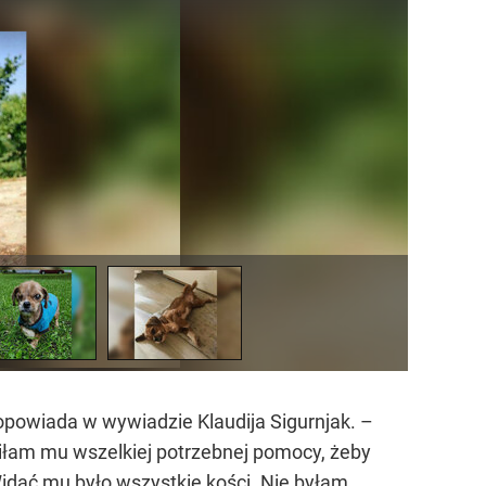
opowiada w wywiadzie Klaudija Sigurnjak. –
liłam mu wszelkiej potrzebnej pomocy, żeby
Widać mu było wszystkie kości. Nie byłam