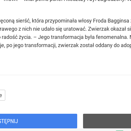
coną sierść, która przypominała włosy Froda Bagginsa z 
wego z nich nie udało się uratować. Zwierzak okazał się
 radość życia. – Jego transformacja była fenomenalna. N
e, po jego transformacji, zwierzak został oddany do adop
e
STĘPNIJ