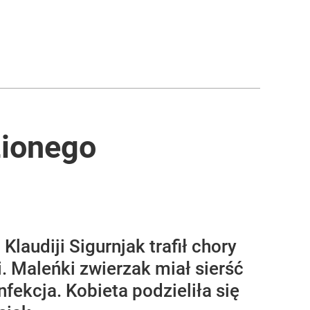
zionego
laudiji Sigurnjak trafił chory
i. Maleńki zwierzak miał sierść
fekcja. Kobieta podzieliła się