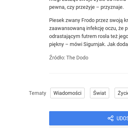
pewna, czy przeżyje – przyznaje.
Piesek zwany Frodo przez swoją krę
zaawansowaną infekcję oczu, że pra
odrastającym futrem rosła też jego
piękny – mówi Sigurnjak. Jak dodaj
Źródło:
The Dodo
Wiadomości
Świat
Życi
UDO