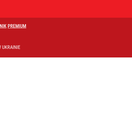
NIK
PREMIUM
iesiąca. „Ryba niemal wciągnęła mu wędkę”
 UKRAINIE
ydowa wkracza na nowy poziom
rancji niezależności redakcyjnej”