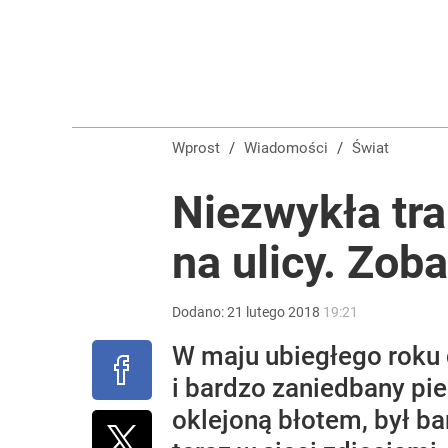
Przełomowy wyrok sądu. Ukraina przejmie cenny ob
dodaj
„Nie chodzi o zemstę”. Mocny apel w sprawie ofiar 
Wprost
/
Wiadomości
/
Świat
dodaj
Niezwykła tr
na ulicy. Zoba
Farmacja: wzrost pod presją. co czeka branżę do 
1
Dodano:
21
lutego
2018
19:21
W maju ubiegłego roku d
i bardzo zaniedbany pie
oklejoną błotem, był ba