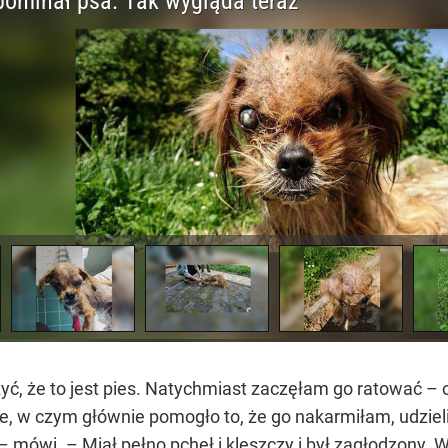
, że to jest pies. Natychmiast zaczęłam go ratować – 
e, w czym głównie pomogło to, że go nakarmiłam, udzie
 mówi. – Miał pełno pcheł i kleszczy i był zagłodzony. 