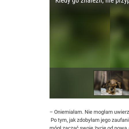
– Oniemiałam. Nie mogłam uwierzyć
Po tym, jak zdobyłam jego zaufani
mógł zacząć swoje życie od nowa –