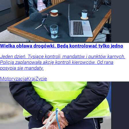
Wielka obława drogówki. Będą kontrolować tylko jedno
Jeden dzień. Tysiące kontroli, mandatów i punktów karnych.
Policja zaplanowała akcję kontroli kierowców. Od rana
posypią się mandaty.
Motoryzacja
Kraj
Życie