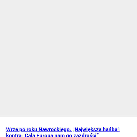
Wrze po roku Nawrockiego. „Największa hańba”
kontra „Cała Europa nam go zazdrości”