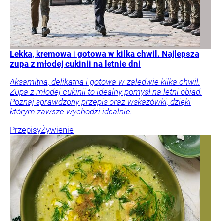
Lekka, kremowa i gotowa w kilka chwil. Najlepsza
zupa z młodej cukinii na letnie dni
Aksamitna, delikatna i gotowa w zaledwie kilka chwil.
Zupa z młodej cukinii to idealny pomysł na letni obiad.
Poznaj sprawdzony przepis oraz wskazówki, dzięki
którym zawsze wychodzi idealnie.
Przepisy
Żywienie