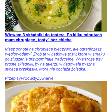
Wlewam 3 składniki do tostera. Po kilku minutach
mam chrupiące „tosty” bez chleba
Masz ochotę na chrupiące pieczywo, ale ograniczasz
węglowodany? Zrób te wyjątkowe tosty, które w smaku
do złudzenia przypominają tradycyjne. Wystarczą trzy
proste składniki, by na talerzu wylądowała pyszna,
sycąca przekąska, która nie obciąża żołądka.
Przepisy
Produkty
Żywienie