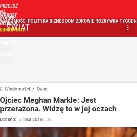
PRZEJDŹ
NA
WPROST
STRONĘ
WIADOMOŚCI
POLITYKA
BIZNES
DOM
ZDROWIE
ROZRYWKA
TYGODN
GŁÓWNĄ
ŚWIAT
UBSKRYBUJ
ZALOGUJ
MENU
Wiadomości
/
Świat
Ojciec Meghan Markle: Jest
przerażona. Widzę to w jej oczach
Dodano:
16
lipca
2018
6:52