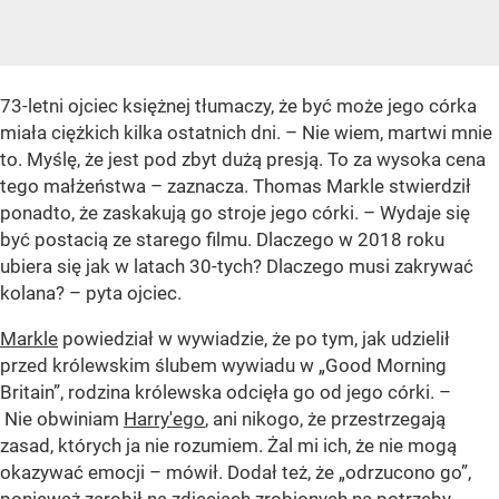
73-letni ojciec księżnej tłumaczy, że być może jego córka
miała ciężkich kilka ostatnich dni. – Nie wiem, martwi mnie
to. Myślę, że jest pod zbyt dużą presją. To za wysoka cena
tego małżeństwa – zaznacza. Thomas Markle stwierdził
ponadto, że zaskakują go stroje jego córki. – Wydaje się
być postacią ze starego filmu. Dlaczego w 2018 roku
ubiera się jak w latach 30-tych? Dlaczego musi zakrywać
kolana? – pyta ojciec.
Markle
powiedział w wywiadzie, że po tym, jak udzielił
przed królewskim ślubem wywiadu w „Good Morning
Britain”, rodzina królewska odcięła go od jego córki. –
Nie obwiniam
Harry'ego
, ani nikogo, że przestrzegają
zasad, których ja nie rozumiem. Żal mi ich, że nie mogą
okazywać emocji – mówił. Dodał też, że „odrzucono go”,