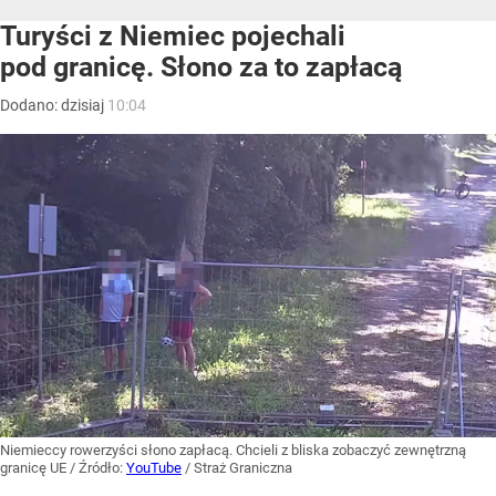
Turyści z Niemiec pojechali
pod granicę. Słono za to zapłacą
Dodano:
dzisiaj
10:04
Niemieccy rowerzyści słono zapłacą. Chcieli z bliska zobaczyć zewnętrzną
granicę UE
/ Źródło:
YouTube
/
Straż Graniczna