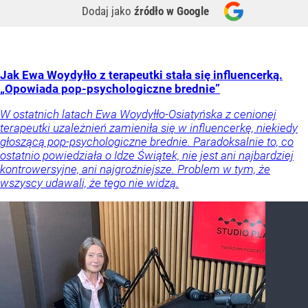
Dodaj jako
źródło w Google
Jak Ewa Woydyłło z terapeutki stała się influencerką.
„Opowiada pop-psychologiczne brednie”
W ostatnich latach Ewa Woydyłło-Osiatyńska z cenionej
terapeutki uzależnień zamieniła się w influencerkę, niekiedy
głoszącą pop-psychologiczne brednie. Paradoksalnie to, co
ostatnio powiedziała o Idze Świątek, nie jest ani najbardziej
kontrowersyjne, ani najgroźniejsze. Problem w tym, że
wszyscy udawali, że tego nie widzą.