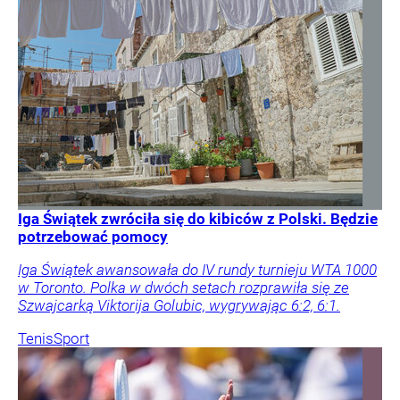
Iga Świątek zwróciła się do kibiców z Polski. Będzie
potrzebować pomocy
Iga Świątek awansowała do IV rundy turnieju WTA 1000
w Toronto. Polka w dwóch setach rozprawiła się ze
Szwajcarką Viktorija Golubic, wygrywając 6:2, 6:1.
Tenis
Sport