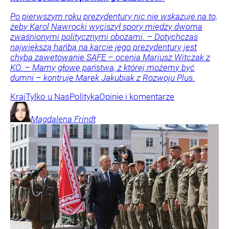
Po pierwszym roku prezydentury nic nie wskazuje na to,
żeby Karol Nawrocki wyciszył spory między dwoma
zwaśnionymi politycznymi obozami. – Dotychczas
największą hańbą na karcie jego prezydentury jest
chyba zawetowanie SAFE – ocenia Mariusz Witczak z
KO. – Mamy głowę państwa, z której możemy być
dumni – kontruje Marek Jakubiak z Rozwoju Plus.
Kraj
Tylko u Nas
Polityka
Opinie i komentarze
Magdalena
Frindt