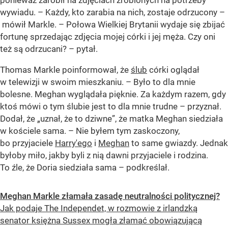
ponieważ zarobił na zdjęciach zrobionych na potrzeby
wywiadu. – Każdy, kto zarabia na nich, zostaje odrzucony –
mówił Markle. – Połowa Wielkiej Brytanii wydaje się zbijać
fortunę sprzedając zdjęcia mojej córki i jej męża. Czy oni
też są odrzucani? – pytał.
Thomas Markle poinformował, że
ślub
córki oglądał
w telewizji w swoim mieszkaniu. – Było to dla mnie
bolesne. Meghan wyglądała pięknie. Za każdym razem, gdy
ktoś mówi o tym ślubie jest to dla mnie trudne – przyznał.
Dodał, że „uznał, że to dziwne”, że matka Meghan siedziała
w kościele sama. – Nie byłem tym zaskoczony,
bo przyjaciele
Harry'ego
i
Meghan
to same gwiazdy. Jednak
byłoby miło, jakby byli z nią dawni przyjaciele i rodzina.
To źle, że Doria siedziała sama – podkreślał.
Meghan Markle złamała zasadę neutralności politycznej?
Jak podaje The Independet, w rozmowie z irlandzką
senator księżna Sussex mogła złamać obowiązującą