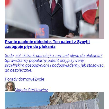
Pranie pachnie obłędnie. Ten patent z Sycylii
zastępuje płyn do płukania
Soda, sól i kilka kropli olejku zamiast płynu do płukania?
Sprawdzamy popularny patent przypisywany
sycylijskim gospodyniom i podpowiadamy, jak stosować
go bezpiecznie.
Porady domowe
Życie
Magda
Grefkowicz