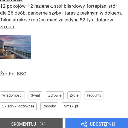
12 pokojów, 12 łazienek, stół bilardowy, fortepian, stół
dla 26 osób, pancerne szyby i taras z pięknym widokiem.
Takie atrakcje można mieć za jedyne 82 tys. dolarów
za noc.
Źródło:
BBC
Wiadomości
Świat
Zdrowie
Życie
Produkty
Składniki odżywcze
Choroby
Smaki.pl
SKOMENTUJ
UDOSTĘPNIJ
4