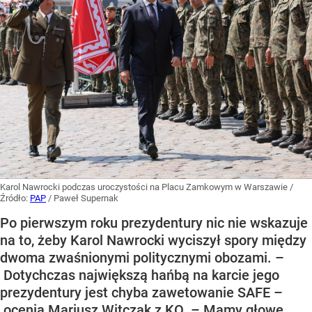
Karol Nawrocki podczas uroczystości na Placu Zamkowym w Warszawie
/
Źródło:
PAP
/
Paweł Supernak
Po pierwszym roku prezydentury nic nie wskazuje
na to, żeby Karol Nawrocki wyciszył spory między
dwoma zwaśnionymi politycznymi obozami. –
Dotychczas największą hańbą na karcie jego
prezydentury jest chyba zawetowanie SAFE –
ocenia Mariusz Witczak z KO. – Mamy głowę