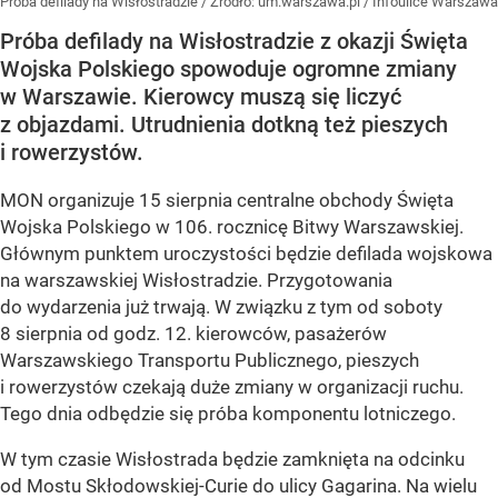
Próba defilady na Wisłostradzie
/ Źródło:
um.warszawa.pl / Infoulice Warszawa
Próba defilady na Wisłostradzie z okazji Święta
Wojska Polskiego spowoduje ogromne zmiany
w Warszawie. Kierowcy muszą się liczyć
z objazdami. Utrudnienia dotkną też pieszych
i rowerzystów.
MON organizuje 15 sierpnia centralne obchody Święta
Wojska Polskiego w 106. rocznicę Bitwy Warszawskiej.
Głównym punktem uroczystości będzie defilada wojskowa
na warszawskiej Wisłostradzie. Przygotowania
do wydarzenia już trwają. W związku z tym od soboty
8 sierpnia od godz. 12. kierowców, pasażerów
Warszawskiego Transportu Publicznego, pieszych
i rowerzystów czekają duże zmiany w organizacji ruchu.
Tego dnia odbędzie się próba komponentu lotniczego.
W tym czasie Wisłostrada będzie zamknięta na odcinku
od Mostu Skłodowskiej-Curie do ulicy Gagarina. Na wielu