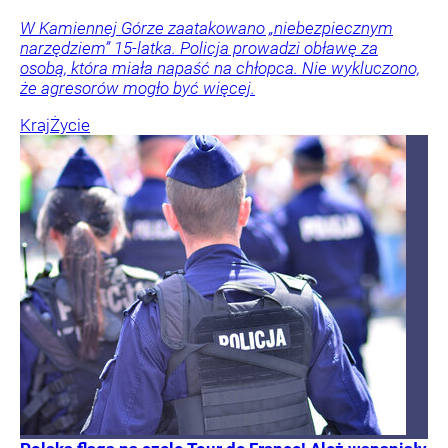
W Kamiennej Górze zaatakowano „niebezpiecznym
narzędziem” 15-latka. Policja prowadzi obławę za
osobą, która miała napaść na chłopca. Nie wykluczono,
że agresorów mogło być więcej.
Kraj
Życie