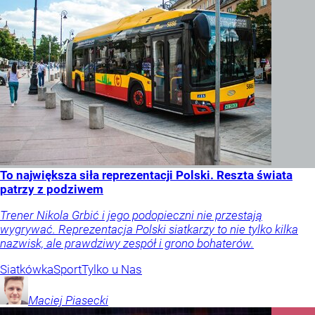
To największa siła reprezentacji Polski. Reszta świata
patrzy z podziwem
Trener Nikola Grbić i jego podopieczni nie przestają
wygrywać. Reprezentacja Polski siatkarzy to nie tylko kilka
nazwisk, ale prawdziwy zespół i grono bohaterów.
Siatkówka
Sport
Tylko u Nas
Maciej
Piasecki