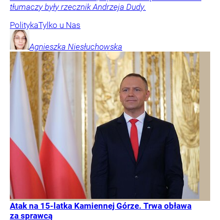
tłumaczy były rzecznik Andrzeja Dudy.
Polityka
Tylko u Nas
Agnieszka
Niesłuchowska
Atak na 15-latka Kamiennej Górze. Trwa obława
za sprawcą