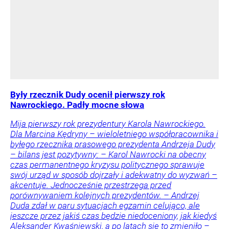
Były rzecznik Dudy ocenił pierwszy rok
Nawrockiego. Padły mocne słowa
Mija pierwszy rok prezydentury Karola Nawrockiego.
Dla Marcina Kędryny – wieloletniego współpracownika i
byłego rzecznika prasowego prezydenta Andrzeja Dudy
– bilans jest pozytywny: – Karol Nawrocki na obecny
czas permanentnego kryzysu politycznego sprawuje
swój urząd w sposób dojrzały i adekwatny do wyzwań –
akcentuje. Jednocześnie przestrzega przed
porównywaniem kolejnych prezydentów. – Andrzej
Duda zdał w paru sytuacjach egzamin celująco, ale
jeszcze przez jakiś czas będzie niedoceniony, jak kiedyś
Aleksander Kwaśniewski, a po latach się to zmieniło –