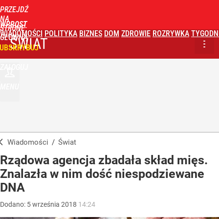
PRZEJDŹ
NA
WPROST
STRONĘ
WIADOMOŚCI
POLITYKA
BIZNES
DOM
ZDROWIE
ROZRYWKA
TYGODN
GŁÓWNĄ
ŚWIAT
UBSKRYBUJ
ZALOGUJ
MENU
Wiadomości
/
Świat
Rządowa agencja zbadała skład mięs.
Znalazła w nim dość niespodziewane
DNA
Dodano:
5
września
2018
14:24