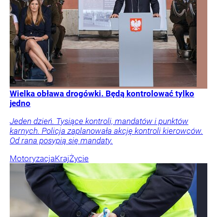
Wielka obława drogówki. Będą kontrolować tylko
jedno
Jeden dzień. Tysiące kontroli, mandatów i punktów
karnych. Policja zaplanowała akcję kontroli kierowców.
Od rana posypią się mandaty.
Motoryzacja
Kraj
Życie