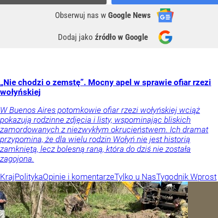
Obserwuj nas
w
Google News
Dodaj jako
źródło w Google
„Nie chodzi o zemstę”. Mocny apel w sprawie ofiar rzezi
wołyńskiej
W Buenos Aires potomkowie ofiar rzezi wołyńskiej wciąż
pokazują rodzinne zdjęcia i listy, wspominając bliskich
zamordowanych z niezwykłym okrucieństwem. Ich dramat
przypomina, że dla wielu rodzin Wołyń nie jest historią
zamkniętą, lecz bolesną raną, która do dziś nie została
zagojona.
Kraj
Polityka
Opinie i komentarze
Tylko u Nas
Tygodnik Wprost