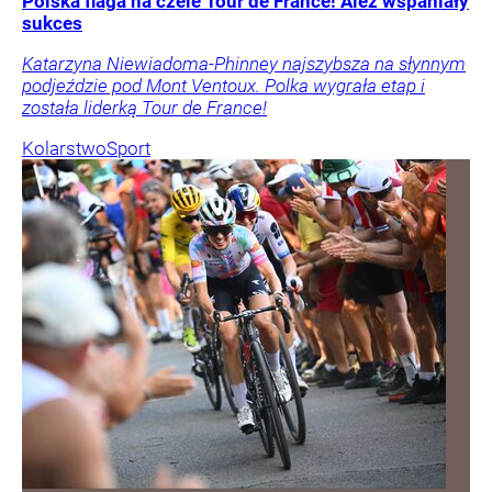
Polska flaga na czele Tour de France! Ależ wspaniały
sukces
Katarzyna Niewiadoma-Phinney najszybsza na słynnym
podjeździe pod Mont Ventoux. Polka wygrała etap i
została liderką Tour de France!
Kolarstwo
Sport