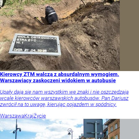
Kierowcy ZTM walczą z absurdalnym wymogiem.
Warszawiacy zaskoczeni widokiem w autobusie
Upały dają się nam wszystkim we znaki i nie oszczędzają
wcale kierowców warszawskich autobusów. Pan Dariusz
zwrócił na to uwagę, kierując pojazdem w spódnicy.
Warszawa
Kraj
Życie