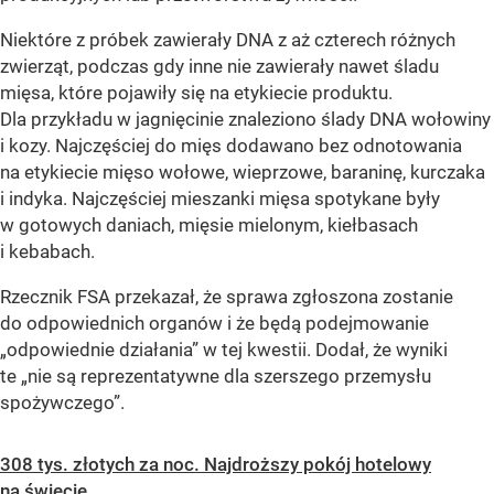
Niektóre z próbek zawierały DNA z aż czterech różnych
zwierząt, podczas gdy inne nie zawierały nawet śladu
mięsa, które pojawiły się na etykiecie produktu.
Dla przykładu w jagnięcinie znaleziono ślady DNA wołowiny
i kozy. Najczęściej do mięs dodawano bez odnotowania
na etykiecie mięso wołowe, wieprzowe, baraninę, kurczaka
i indyka. Najczęściej mieszanki mięsa spotykane były
w gotowych daniach, mięsie mielonym, kiełbasach
i kebabach.
Rzecznik FSA przekazał, że sprawa zgłoszona zostanie
do odpowiednich organów i że będą podejmowanie
„odpowiednie działania”
w tej kwestii. Dodał, że wyniki
te
„nie są reprezentatywne dla szerszego przemysłu
spożywczego”
.
308 tys. złotych za noc. Najdroższy pokój hotelowy
na świecie