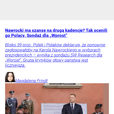
Nawrocki ma szansę na drugą kadencję? Tak ocenili
go Polacy. Sondaż dla „Wprost”
Blisko 39 proc. Polek i Polaków deklaruje, że ponownie
zagłosowałoby na Karola Nawrockiego w wyborach
prezydenckich – wynika z sondażu SW Research dla
„Wprost”. Grupa krytyków głowy państwa jest
liczniejsza.
Magdalena
Frindt