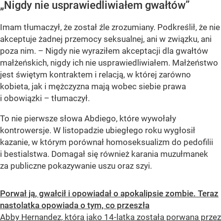
„Nigdy nie usprawiedliwiałem gwałtów”
Imam tłumaczył, że został źle zrozumiany. Podkreślił, że nie
akceptuje żadnej przemocy seksualnej, ani w związku, ani
poza nim. – Nigdy nie wyraziłem akceptacji dla gwałtów
małżeńskich, nigdy ich nie usprawiedliwiałem. Małżeństwo
jest świętym kontraktem i relacją, w której zarówno
kobieta, jak i mężczyzna mają wobec siebie prawa
i obowiązki – tłumaczył.
To nie pierwsze słowa Abdiego, które wywołały
kontrowersje. W listopadzie ubiegłego roku wygłosił
kazanie, w którym porównał homoseksualizm do pedofilii
i bestialstwa. Domagał się również karania muzułmanek
za publiczne pokazywanie uszu oraz szyi.
Porwał ją, gwałcił i opowiadał o apokalipsie zombie. Teraz
nastolatka opowiada o tym, co przeszła
Abby Hernandez, która jako 14-latka została porwana przez