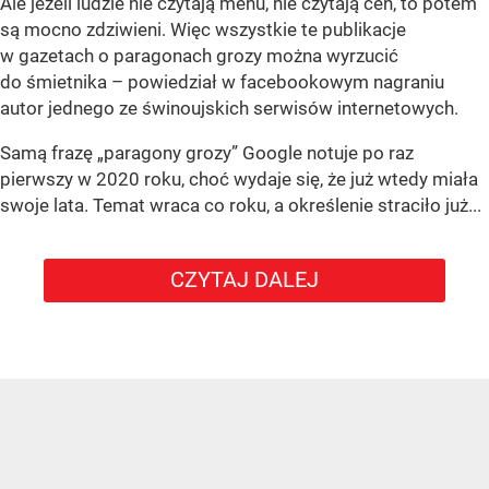
Ale jeżeli ludzie nie czytają menu, nie czytają cen, to potem
są mocno zdziwieni. Więc wszystkie te publikacje
w gazetach o paragonach grozy można wyrzucić
do śmietnika – powiedział w facebookowym nagraniu
autor jednego ze świnoujskich serwisów internetowych.
Samą frazę „paragony grozy” Google notuje po raz
pierwszy w 2020 roku, choć wydaje się, że już wtedy miała
swoje lata. Temat wraca co roku, a określenie straciło już...
CZYTAJ DALEJ