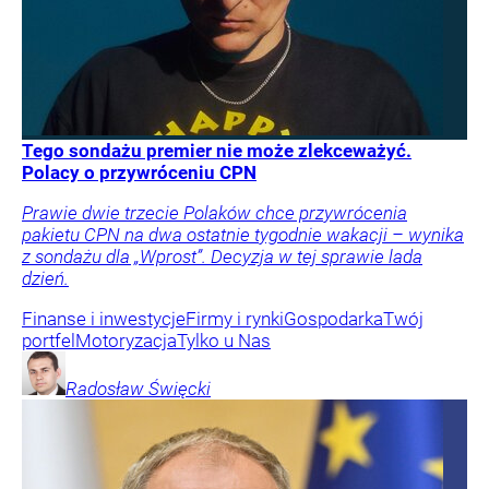
Tego sondażu premier nie może zlekceważyć.
Polacy o przywróceniu CPN
Prawie dwie trzecie Polaków chce przywrócenia
pakietu CPN na dwa ostatnie tygodnie wakacji – wynika
z sondażu dla „Wprost”. Decyzja w tej sprawie lada
dzień.
Finanse i inwestycje
Firmy i rynki
Gospodarka
Twój
portfel
Motoryzacja
Tylko u Nas
Radosław
Święcki