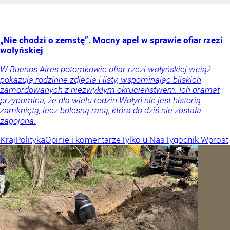
„Nie chodzi o zemstę”. Mocny apel w sprawie ofiar rzezi
wołyńskiej
W Buenos Aires potomkowie ofiar rzezi wołyńskiej wciąż
pokazują rodzinne zdjęcia i listy, wspominając bliskich
zamordowanych z niezwykłym okrucieństwem. Ich dramat
przypomina, że dla wielu rodzin Wołyń nie jest historią
zamkniętą, lecz bolesną raną, która do dziś nie została
zagojona.
Kraj
Polityka
Opinie i komentarze
Tylko u Nas
Tygodnik Wprost