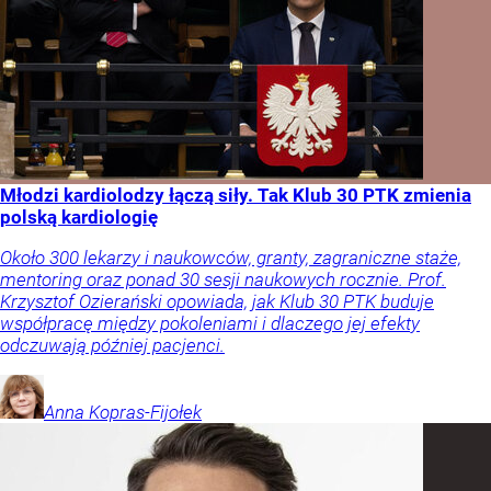
Młodzi kardiolodzy łączą siły. Tak Klub 30 PTK zmienia
polską kardiologię
Około 300 lekarzy i naukowców, granty, zagraniczne staże,
mentoring oraz ponad 30 sesji naukowych rocznie. Prof.
Krzysztof Ozierański opowiada, jak Klub 30 PTK buduje
współpracę między pokoleniami i dlaczego jej efekty
odczuwają później pacjenci.
Anna
Kopras-Fijołek