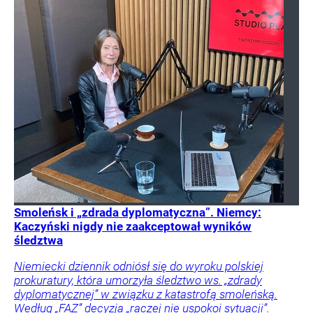
Smoleńsk i „zdrada dyplomatyczna”. Niemcy:
Kaczyński nigdy nie zaakceptował wyników
śledztwa
Niemiecki dziennik odniósł się do wyroku polskiej
prokuratury, która umorzyła śledztwo ws. „zdrady
dyplomatycznej” w związku z katastrofą smoleńską.
Według „FAZ” decyzja „raczej nie uspokoi sytuacji”.