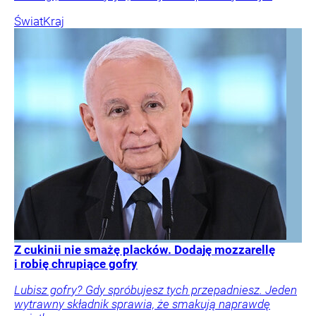
Świat
Kraj
Z cukinii nie smażę placków. Dodaję mozzarellę
i robię chrupiące gofry
Lubisz gofry? Gdy spróbujesz tych przepadniesz. Jeden
wytrawny składnik sprawia, że smakują naprawdę