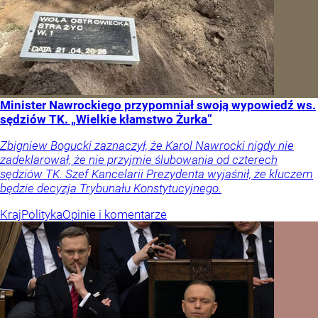
Minister Nawrockiego przypomniał swoją wypowiedź ws.
sędziów TK. „Wielkie kłamstwo Żurka”
Zbigniew Bogucki zaznaczył, że Karol Nawrocki nigdy nie
zadeklarował, że nie przyjmie ślubowania od czterech
sędziów TK. Szef Kancelarii Prezydenta wyjaśnił, że kluczem
będzie decyzja Trybunału Konstytucyjnego.
Kraj
Polityka
Opinie i komentarze