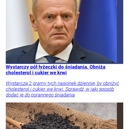
Wystarczy pół łyżeczki do śniadania. Obniża
cholesterol i cukier we krwi
Wystarczą 2 gramy tych nasionek dziennie, by obniżyć
cholesterol i cukier we krwi. Sprawdź, w jaki sposób
dodać je do porannego śniadania