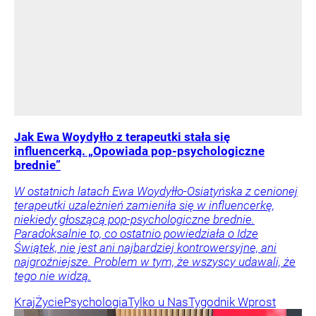
Jak Ewa Woydyłło z terapeutki stała się
influencerką. „Opowiada pop-psychologiczne
brednie”
W ostatnich latach Ewa Woydyłło-Osiatyńska z cenionej
terapeutki uzależnień zamieniła się w influencerkę,
niekiedy głoszącą pop-psychologiczne brednie.
Paradoksalnie to, co ostatnio powiedziała o Idze
Świątek, nie jest ani najbardziej kontrowersyjne, ani
najgroźniejsze. Problem w tym, że wszyscy udawali, że
tego nie widzą.
Kraj
Życie
Psychologia
Tylko u Nas
Tygodnik Wprost