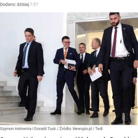
Dodano:
dzisiaj
7:57
Szymon Hołownia i Donald Tusk
/ Źródło:
Newspix.pl
/
Tedi