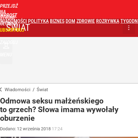
PRZEJDŹ
NA
WPROST
STRONĘ
WIADOMOŚCI
POLITYKA
BIZNES
DOM
ZDROWIE
ROZRYWKA
TYGODN
GŁÓWNĄ
ŚWIAT
UBSKRYBUJ
ZALOGUJ
MENU
Wiadomości
/
Świat
Odmowa seksu małżeńskiego
to grzech? Słowa imama wywołały
oburzenie
Dodano:
12
września
2018
17:24