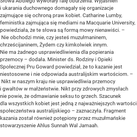
Słowa Abdiego wywołały falę oburzenia. Wyjaśnień
i ukarania duchownego domagały się organizacje
zajmujące się ochroną praw kobiet. Catharine Lumby,
feministka zajmująca się mediami na Macquarie University,
powiedziała, że ​​te słowa są formą mowy nienawiści. –
Nie obchodzi mnie, czy jesteś muzułmaninem,
chrześcijaninem, Żydem czy kimkolwiek innym.
Nie ma żadnego usprawiedliwienia dla popierania
przemocy – dodała. Minister ds. Rodziny i Opieki
Społecznej Pru Goward powiedział, że to kazanie jest
niestosowne i nie odpowiada australijskim wartościom. –
Nikt w naszym kraju nie usprawiedliwia przemocy
i gwałtów w małżeństwie. Nikt przy zdrowych zmysłach
nie powie, że odmawianie seksu to grzech. Szacunek
dla wszystkich kobiet jest jedną z najważniejszych wartości
społeczeństwa australijskiego – zaznaczyła. Fragment
kazania został również potępiony przez muzułmańskie
stowarzyszenie Ahlus Sunnah Wal Jamaah.