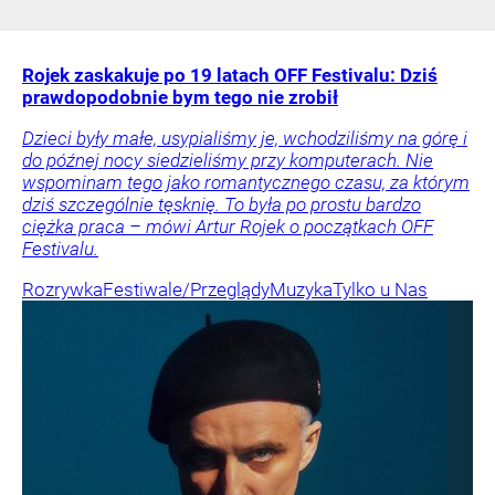
Rojek zaskakuje po 19 latach OFF Festivalu: Dziś
prawdopodobnie bym tego nie zrobił
Dzieci były małe, usypialiśmy je, wchodziliśmy na górę i
do późnej nocy siedzieliśmy przy komputerach. Nie
wspominam tego jako romantycznego czasu, za którym
dziś szczególnie tęsknię. To była po prostu bardzo
ciężka praca – mówi Artur Rojek o początkach OFF
Festivalu.
Rozrywka
Festiwale/Przeglądy
Muzyka
Tylko u Nas