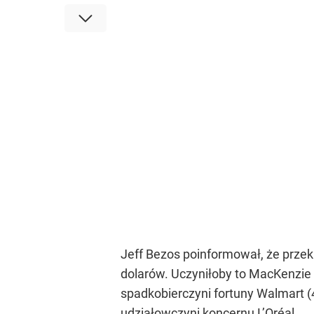
Jeff Bezos poinformował, że przeka
dolarów. Uczyniłoby to MacKenzie B
spadkobierczyni fortuny Walmart 
udziałowczyni koncernu L’Oréal.