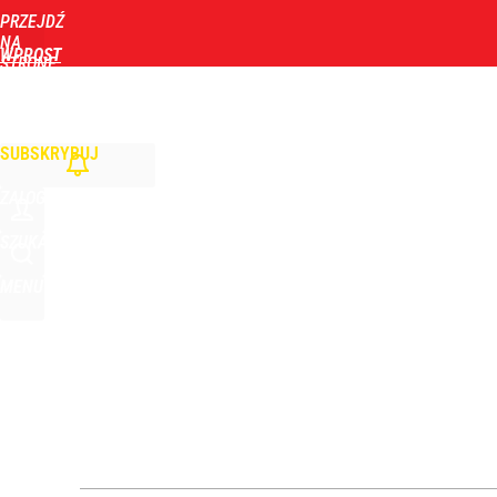
PRZEJDŹ
Udostępnij
2
Skomentuj
NA
WPROST
STRONĘ
GŁÓWNĄ
WIADOMOŚCI
POLITYKA
BIZNES
DOM
ZDROWIE
ROZRYWKA
TYGOD
„Nie chodzi o zemstę”. Mocny apel w sprawie ofiar 
SUBSKRYBUJ
dodaj
ZALOGUJ
Farmacja: wzrost pod presją. co czeka branżę do 
SZUKAJ
MENU
1
Czerwone flagi nad Bałtykiem. Sinice zamykają pop
dodaj