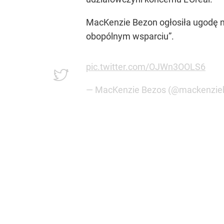
MacKenzie Bezon ogłosiła ugodę na
obopólnym wsparciu”
.
pic.twitter.com/OJWn3OOLS6
— MacKenzie Bezos (@mackenzie