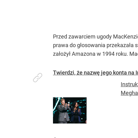
Przed zawarciem ugody MacKenzie 
prawa do głosowania przekazała s
założył Amazona w 1994 roku. Mac
Twierdzi, że nazwę jego konta na 
Instruk
Meghan