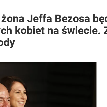
arszawa zostanie sparaliżowana na dwa dni
 żona Jeffa Bezosa bę
ch kobiet na świecie.
ntra „Cała Europa nam go zazdrości”
ody
płynął dokument