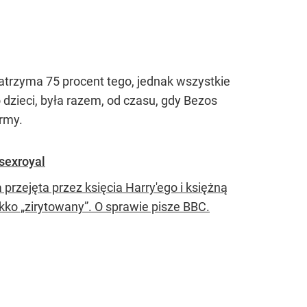
trzyma 75 procent tego, jednak wszystkie
zieci, była razem, od czasu, gdy Bezos
rmy.
sexroyal
 przejęta przez księcia Harry'ego i księżną
kko „zirytowany”. O sprawie pisze BBC.