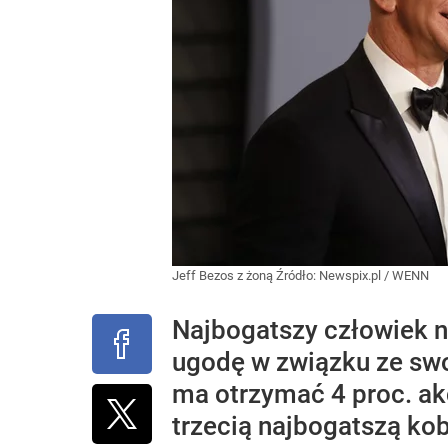
Jeff Bezos z żoną
Źródło:
Newspix.pl
/
WENN
Najbogatszy człowiek n
ugodę w związku ze sw
ma otrzymać 4 proc. akc
trzecią najbogatszą kob