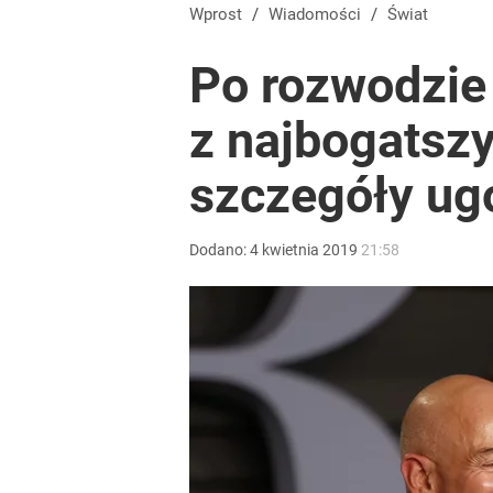
Żołnierze przygotowują się do ważnego święta. W
Wprost
/
Wiadomości
/
Świat
Po rozwodzie
dodaj
z najbogatszy
Wrze po roku Nawrockiego. „Największa hańba” ko
szczegóły ug
16
Dodano:
4
kwietnia
2019
21:58
Ile kosztowały obchody rocznicy Nawrockiego? W
1