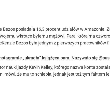
Bezos posiadała 16,3 procent udziałów w Amazonie. Za
wojemu wkrótce byłemu mężowi. Para, która ma czworo d
Kenzie Bezos była jednym z pierwszych pracowników fi
Instagramie „ukradła” książęca para. Nazywało się @sus
tor nauki jazdy Kevin Keiley, którego nazwa konta została
, mówi, że mu to schlebia, jednak jest też tym faktem le