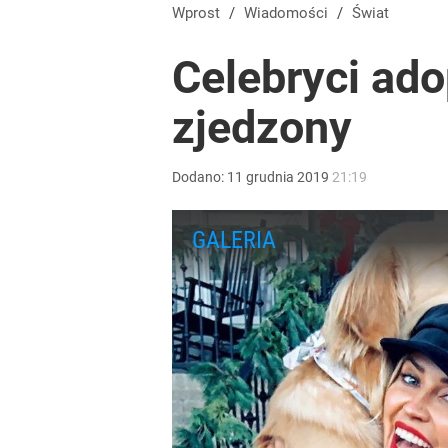
Temu, Shein i AliExpress już nie takie atrakcyjne.
Wprost
/
Wiadomości
/
Świat
Celebryci ado
dodaj
zjedzony
Minister Nawrockiego przypomniał swoją wypowied
Dodano:
11
grudnia
2019
21:19
3
Pomysł PiS skonfrontowany z rzeczywistością. Ty
2