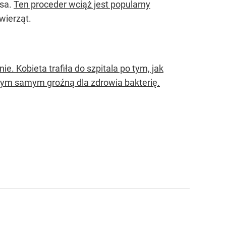
ęsa.
Ten proceder wciąż jest popularny
wierząt.
. Kobieta trafiła do szpitala po tym, jak
ł tym samym groźną dla zdrowia bakterię.