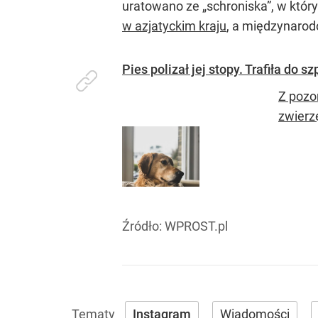
uratowano ze „schroniska”, w któ
w azjatyckim kraju
, a międzynarodo
Pies polizał jej stopy. Trafiła do sz
Z pozo
zwierz
Źródło:
WPROST.pl
Instagram
Wiadomości