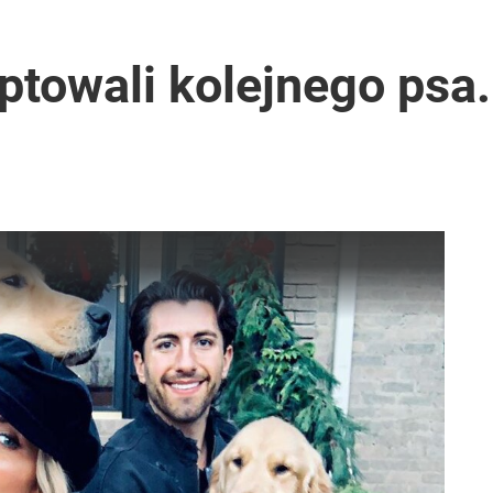
 Polaków zapytano o zakupy
ptowali kolejnego psa.
ź ws. sędziów TK. „Wielkie kłamstwo Żurka”
lu Ukraińców pracuje w Polsce