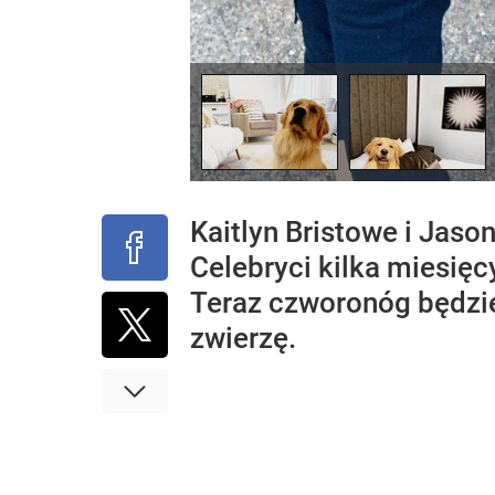
Kaitlyn Bristowe i Jaso
Celebryci kilka miesię
Teraz czworonóg będzie
zwierzę.