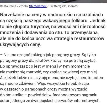
Restauracja
/ Źródło:
Shutterstock
/
Twitter/@ChLiberator
Narzekanie na ceny w nadmorskich smażalniach
są częścią naszego wakacyjnego folkloru. Jednak
to nie głupota turystów, naiwność ani niezdolność
mnożenia i dodawania do stu. To przemyślana,
ale nie do końca uczciwa strategia restauratorów
ukrywających ceny.
– Nie ma czegoś takiego jak paragony grozy. Są tylko
paragony grozy dla idiotów, którzy nie potrafią czytać.
Bo sprawdzasz co jest w menu i w tym momencie
nie musisz się martwić, czy zapłacisz więcej czy mniej.
Ale jeżeli ludzie nie czytają menu, nie czytają cen, to potem
są mocno zdziwieni. Więc wszystkie te publikacje
w gazetach o paragonach grozy można wyrzucić
do śmietnika – powiedział w facebookowym nagraniu
autor jednego ze świnoujskich serwisów internetowych.