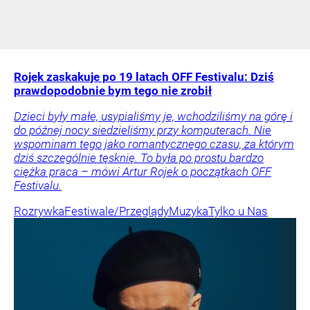
Rojek zaskakuje po 19 latach OFF Festivalu: Dziś
prawdopodobnie bym tego nie zrobił
Dzieci były małe, usypialiśmy je, wchodziliśmy na górę i
do późnej nocy siedzieliśmy przy komputerach. Nie
wspominam tego jako romantycznego czasu, za którym
dziś szczególnie tęsknię. To była po prostu bardzo
ciężka praca – mówi Artur Rojek o początkach OFF
Festivalu.
Rozrywka
Festiwale/Przeglądy
Muzyka
Tylko u Nas