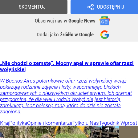
SKOMENTUJ
UDOSTĘPNIJ
Obserwuj nas
w
Google News
Dodaj jako
źródło w Google
„Nie chodzi o zemstę”. Mocny apel w sprawie ofiar rzezi
wołyńskiej
W Buenos Aires potomkowie ofiar rzezi wołyńskiej wciąż
pokazują rodzinne zdjęcia i listy, wspominając bliskich
zamordowanych z niezwykłym okrucieństwem. Ich dramat
przypomina, że dla wielu rodzin Wołyń nie jest historią
zamkniętą, lecz bolesną raną, która do dziś nie została
zagojona.
Kraj
Polityka
Opinie i komentarze
Tylko u Nas
Tygodnik Wprost