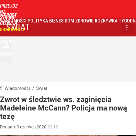
PRZEJDŹ
NA
WPROST
STRONĘ
WIADOMOŚCI
POLITYKA
BIZNES
DOM
ZDROWIE
ROZRYWKA
TYGODN
GŁÓWNĄ
ŚWIAT
UBSKRYBUJ
ZALOGUJ
MENU
Wiadomości
/
Świat
Zwrot w śledztwie ws. zaginięcia
Madeleine McCann? Policja ma nową
tezę
Dodano:
3
czerwca
2020
22:12