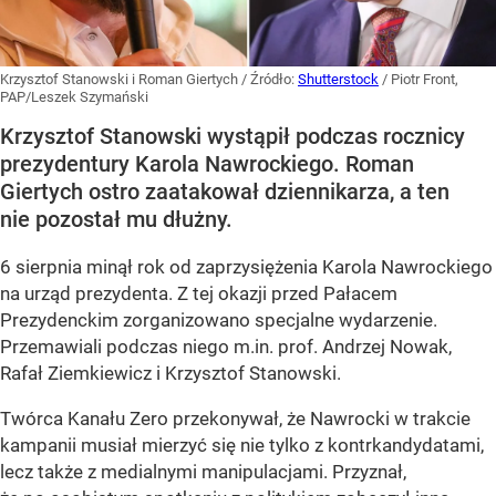
Krzysztof Stanowski i Roman Giertych
/ Źródło:
Shutterstock
/
Piotr Front,
PAP/Leszek Szymański
Krzysztof Stanowski wystąpił podczas rocznicy
prezydentury Karola Nawrockiego. Roman
Giertych ostro zaatakował dziennikarza, a ten
nie pozostał mu dłużny.
6 sierpnia minął rok od zaprzysiężenia Karola Nawrockiego
na urząd prezydenta. Z tej okazji przed Pałacem
Prezydenckim zorganizowano specjalne wydarzenie.
Przemawiali podczas niego m.in. prof. Andrzej Nowak,
Rafał Ziemkiewicz i Krzysztof Stanowski.
Twórca Kanału Zero przekonywał, że Nawrocki w trakcie
kampanii musiał mierzyć się nie tylko z kontrkandydatami,
lecz także z medialnymi manipulacjami. Przyznał,