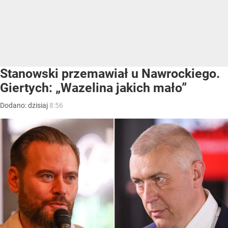
Stanowski przemawiał u Nawrockiego.
Giertych: „Wazelina jakich mało”
Dodano:
dzisiaj
8:56