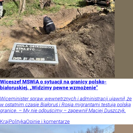
Wiceszef MSWiA o sytuacji na granicy polsko-
białoruskiej. „Widzimy pewne wzmożenie”
Wiceminister spraw wewnętrznych i administracji ujawnił, że
w ostatnim czasie Białoruś i Rosja migrantami testują polską
granicę. – My nie odpuścimy – zapewnił Maciej Duszczyk.
Kraj
Polityka
Opinie i komentarze