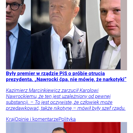
Były premier w rządzie PiS o próbie otrucia
prezydenta. „Nawrocki ćpa, nie mówię, że narkotyki”
Kazimierz Marcinkiewicz zarzucił Karolowi
Nawrockiemu, że ten jest uzależniony od pewnej
substancji. – To jest oczywiste, że człowiek może
przedawkować, także nikotynę – mówił były szef rządu.
Kraj
Opinie i komentarze
Polityka