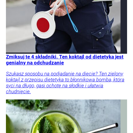
Zmiksuj te 4 składniki. Ten koktajl od dietetyka jest
genialny na odchudzanie
Szukasz sposobu na podjadanie na diecie? Ten zielony
koktajl z przepisu dietetyka to błonnikowa bomba, która
syci na długo, gasi ochotę na słodkie i ułatwia
chudnięcie.