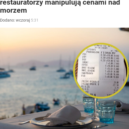
restauratorzy manipulują cenami nad
morzem
Dodano:
wczoraj
5:31