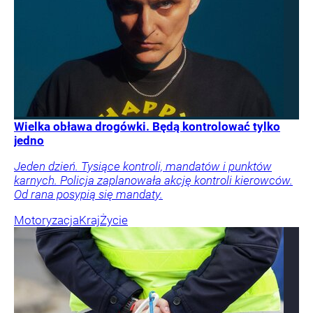
Wielka obława drogówki. Będą kontrolować tylko
jedno
Jeden dzień. Tysiące kontroli, mandatów i punktów
karnych. Policja zaplanowała akcję kontroli kierowców.
Od rana posypią się mandaty.
Motoryzacja
Kraj
Życie