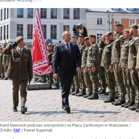
Dodano:
wczoraj
5:15
Karol Nawrocki podczas uroczystości na Placu Zamkowym w Warszawie
/
Źródło:
PAP
/
Paweł Supernak