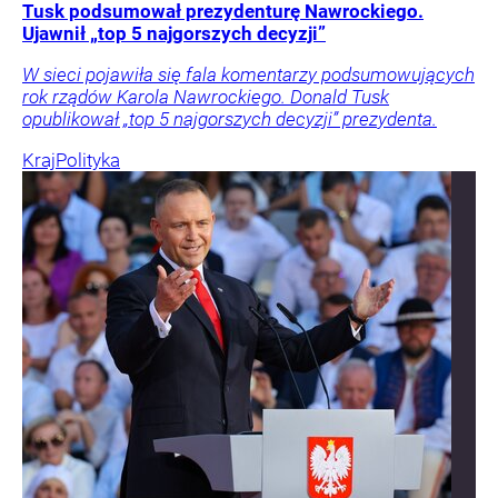
Tusk podsumował prezydenturę Nawrockiego.
Ujawnił „top 5 najgorszych decyzji”
W sieci pojawiła się fala komentarzy podsumowujących
rok rządów Karola Nawrockiego. Donald Tusk
opublikował „top 5 najgorszych decyzji” prezydenta.
Kraj
Polityka