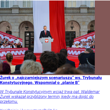
Żurek o „najczarniejszym scenariuszu” ws. Trybunału
Konstytucyjnego. Wspomniał o „planie B”
W Trybunale Konstytucyjnym wciąż trwa pat. Waldemar
Żurek wskazał przybliżony termin, kiedy ma dojść do
przełomu.