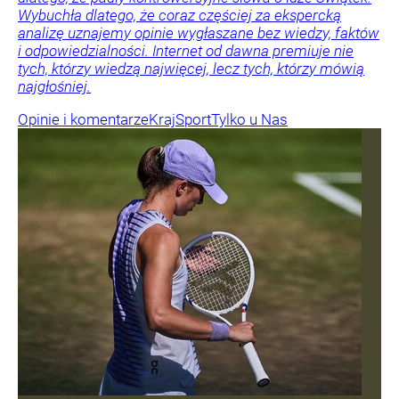
Wybuchła dlatego, że coraz częściej za ekspercką
analizę uznajemy opinie wygłaszane bez wiedzy, faktów
i odpowiedzialności. Internet od dawna premiuje nie
tych, którzy wiedzą najwięcej, lecz tych, którzy mówią
najgłośniej.
Opinie i komentarze
Kraj
Sport
Tylko u Nas