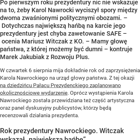
Po pierwszym roku prezydentury nic nie wskazuje
na to, żeby Karol Nawrocki wyciszył spory między
dwoma zwaśnionymi politycznymi obozami. –
Dotychczas największą hańbą na karcie jego
prezydentury jest chyba zawetowanie SAFE –
ocenia Mariusz Witczak z KO. – Mamy głowę
państwa, z której możemy być dumni – kontruje
Marek Jakubiak z Rozwoju Plus.
W czwartek 6 sierpnia mija dokładnie rok od zaprzysiężenia
Karola Nawrockiego na urząd głowy państwa. Z tej okazji
na dziedzińcu Pałacu Prezydenckiego zaplanowano
okolicznościowe wydarzenie
. Oprócz wystąpienia Karola
Nawrockiego została przewidziana też część artystyczna
oraz panel dyskusyjny publicystów, którzy będą
recenzowali działania prezydenta.
Rok prezydentury Nawrockiego. Witczak
wskazał „największą hańbę”