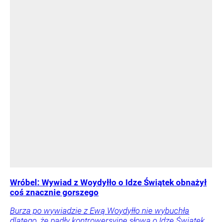
Wróbel: Wywiad z Woydyłło o Idze Świątek obnażył
coś znacznie gorszego
Burza po wywiadzie z Ewą Woydyłło nie wybuchła
dlatego, że padły kontrowersyjne słowa o Idze Świątek.