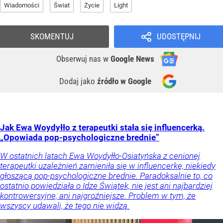
Wiadomości
Świat
Życie
Light
SKOMENTUJ
UDOSTĘPNIJ
Obserwuj nas
w
Google News
Dodaj jako
źródło w Google
Jak Ewa Woydyłło z terapeutki stała się influencerką.
„Opowiada pop-psychologiczne brednie”
W ostatnich latach Ewa Woydyłło-Osiatyńska z cenionej
terapeutki uzależnień zamieniła się w influencerkę, niekiedy
głoszącą pop-psychologiczne brednie. Paradoksalnie to, co
ostatnio powiedziała o Idze Świątek, nie jest ani najbardziej
kontrowersyjne, ani najgroźniejsze. Problem w tym, że
wszyscy udawali, że tego nie widzą.