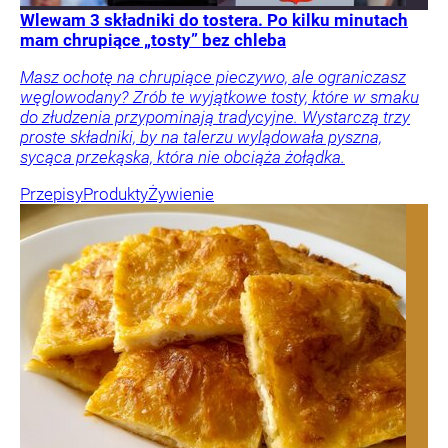
Wlewam 3 składniki do tostera. Po kilku minutach
mam chrupiące „tosty” bez chleba
Masz ochotę na chrupiące pieczywo, ale ograniczasz
węglowodany? Zrób te wyjątkowe tosty, które w smaku
do złudzenia przypominają tradycyjne. Wystarczą trzy
proste składniki, by na talerzu wylądowała pyszna,
sycąca przekąska, która nie obciąża żołądka.
Przepisy
Produkty
Żywienie