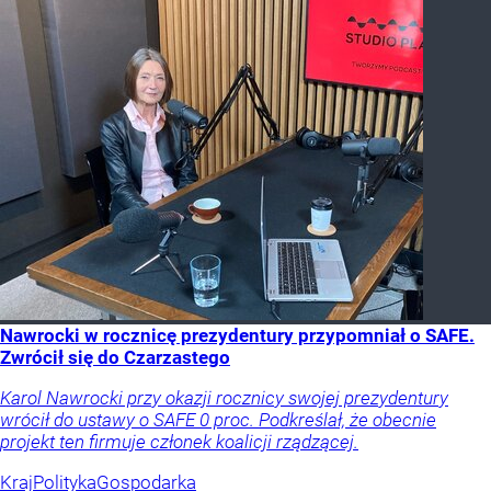
Nawrocki w rocznicę prezydentury przypomniał o SAFE.
Zwrócił się do Czarzastego
Karol Nawrocki przy okazji rocznicy swojej prezydentury
wrócił do ustawy o SAFE 0 proc. Podkreślał, że obecnie
projekt ten firmuje członek koalicji rządzącej.
Kraj
Polityka
Gospodarka