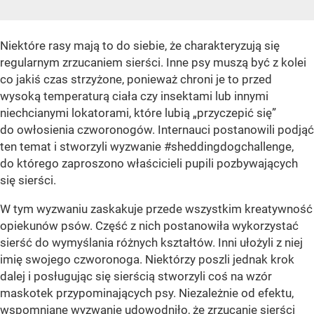
Niektóre rasy mają to do siebie, że charakteryzują się
regularnym zrzucaniem sierści. Inne psy muszą być z kolei
co jakiś czas strzyżone, ponieważ chroni je to przed
wysoką temperaturą ciała czy insektami lub innymi
niechcianymi lokatorami, które lubią „przyczepić się”
do owłosienia czworonogów. Internauci postanowili podjąć
ten temat i stworzyli wyzwanie #sheddingdogchallenge,
do którego zaproszono właścicieli pupili pozbywających
się sierści.
W tym wyzwaniu zaskakuje przede wszystkim kreatywność
opiekunów psów. Część z nich postanowiła wykorzystać
sierść do wymyślania różnych kształtów. Inni ułożyli z niej
imię swojego czworonoga. Niektórzy poszli jednak krok
dalej i posługując się sierścią stworzyli coś na wzór
maskotek przypominających psy. Niezależnie od efektu,
wspomniane wyzwanie udowodniło, że zrzucanie sierści