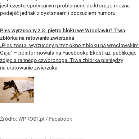
jest często spotykanym problemem, do którego można
podejść jednak z dystansem i poczuciem humoru.
Pies wyrzucony z 3. piętra bloku we Wrocławiu? Trwa
zbiórka na ratowanie zwierzaka
„Pies został wyrzucony przez okno z bloku na wrocławskim
Gaju” – poinformowała na Facebooku Ekostraż, publikując
zdjęcia rannego czworonoga. Trwa zbiórka pieniędzy
na uratowanie zwierzaka.
Źródło:
WPROST.pl
/
Facebook