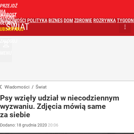
PRZEJDŹ
NA
WPROST
STRONĘ
WIADOMOŚCI
POLITYKA
BIZNES
DOM
ZDROWIE
ROZRYWKA
TYGODN
GŁÓWNĄ
ŚWIAT
UBSKRYBUJ
ZALOGUJ
MENU
Wiadomości
/
Świat
Psy wzięły udział w niecodziennym
wyzwaniu. Zdjęcia mówią same
za siebie
Dodano:
18
grudnia
2020
20:06