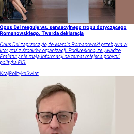
Opus Dei reaguje ws. sensacyjnego tropu dotyczącego
Romanowskiego. Twarda deklaracja
Opus Dei zaprzeczyło, że Marcin Romanowski przebywa w
którymś z środków organizacji. Podkreślono, że „władze
Prałatury nie mają informacji na temat miejsca pobytu”
polityka PiS.
Kraj
Polityka
Świat