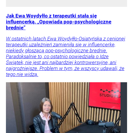
Jak Ewa Woydyłło z terapeutki stała się
influencerką. „Opowiada pop-psychologiczne
brednie”
W ostatnich latach Ewa Woydyłło-Osiatyńska z cenionej
terapeutki uzależnień zamieniła się w influencerkę,
niekiedy głoszącą pop-psychologiczne brednie.
Paradoksalnie to, co ostatnio powiedziała o Idze
Świątek, nie jest ani najbardziej kontrowersyjne, ani
najgroźniejsze. Problem w tym, że wszyscy udawali, że
tego nie widzą.