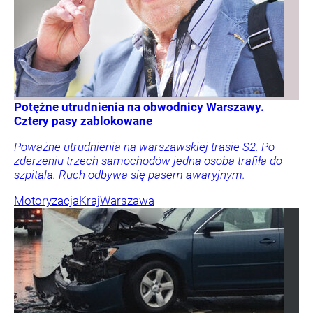
Potężne utrudnienia na obwodnicy Warszawy.
Cztery pasy zablokowane
Poważne utrudnienia na warszawskiej trasie S2. Po
zderzeniu trzech samochodów jedna osoba trafiła do
szpitala. Ruch odbywa się pasem awaryjnym.
Motoryzacja
Kraj
Warszawa