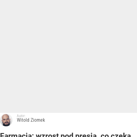
Autor:
Witold Ziomek
Farmacja: wzrost pod presją. co czeka