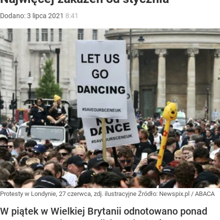
Dodano:
3
lipca
2021
8:41
Protesty w Londynie, 27 czerwca, zdj. ilustracyjne
Źródło:
Newspix.pl
/
ABACA
W piątek w Wielkiej Brytanii odnotowano ponad