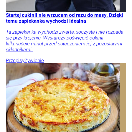
Startej cukinii nie wrzucam od razu do masy. Dzięki
temu zapiekanka wychodzi idealna
Ta zapiekanka wychodzi zwarta, soczysta i nie rozpada
się przy krojeniu. Wystarczy poświęcić cukinii
kilkanaście minut przed połączeniem jej z pozostałymi
składnikami.
Przepisy
Żywienie