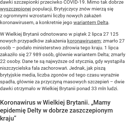
dawki szczepionki przeciwko COVID-19. Mimo tak dobrze
wyszczepionej
populacji, Brytyjczycy znów mierzą się
z ogromnymi wzrostami liczby nowych zakażeń
koronawirusem, a konkretnie jego
wariantem Delta
.
W Wielkiej Brytanii odnotowano w piątek 2 lipca 27 125
nowych przypadków zakażenia
koronawirusem
; zmarło 27
osób – podało ministerstwo zdrowia tego kraju. 1 lipca
zakaziło się 27 989 osób, głównie wariantem Delta; zmarły
22 osoby. Dane te są najwyższe od stycznia, gdy wystąpiła
niszczycielska fala zachorowań. Jednak, jak piszą
brytyjskie media, liczba zgonów od tego czasu wyraźnie
spadła, głównie za przyczyną masowych szczepień – dwie
dawki otrzymało w Wielkiej Brytanii ponad 33 mln ludzi.
Koronawirus w Wielkiej Brytanii. „Mamy
epidemię Delty w dobrze zaszczepionym
kraju”