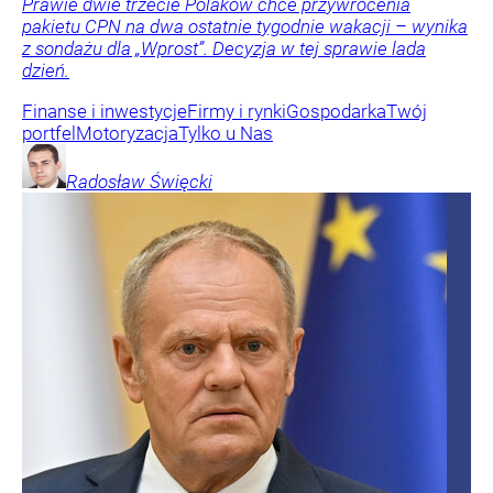
Prawie dwie trzecie Polaków chce przywrócenia
pakietu CPN na dwa ostatnie tygodnie wakacji – wynika
z sondażu dla „Wprost”. Decyzja w tej sprawie lada
dzień.
Finanse i inwestycje
Firmy i rynki
Gospodarka
Twój
portfel
Motoryzacja
Tylko u Nas
Radosław
Święcki