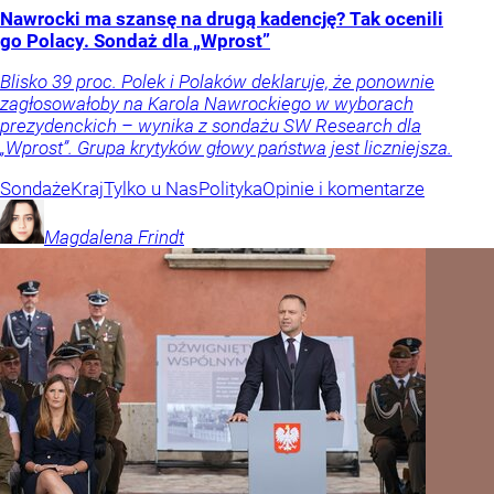
Nawrocki ma szansę na drugą kadencję? Tak ocenili
go Polacy. Sondaż dla „Wprost”
Blisko 39 proc. Polek i Polaków deklaruje, że ponownie
zagłosowałoby na Karola Nawrockiego w wyborach
prezydenckich – wynika z sondażu SW Research dla
„Wprost”. Grupa krytyków głowy państwa jest liczniejsza.
Sondaże
Kraj
Tylko u Nas
Polityka
Opinie i komentarze
Magdalena
Frindt