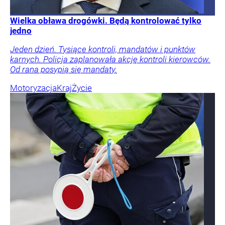
Wielka obława drogówki. Będą kontrolować tylko
jedno
Jeden dzień. Tysiące kontroli, mandatów i punktów
karnych. Policja zaplanowała akcję kontroli kierowców.
Od rana posypią się mandaty.
Motoryzacja
Kraj
Życie