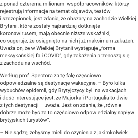
z ponad czterema milionami współpracowników, którzy
rejestrują informacje na temat objawów, testów
i szczepionek, jest zdania, że obszary na zachodzie Wielkiej
Brytanii, które zostały najbardziej dotknięte
koronawirusem, mają obecnie niższe wskaźniki,
co sugeruje, że osiągnięto na nich już maksimum zakażeń.
Uważa on, że w Wielkiej Brytanii występuje „forma
meksykańskiej fali COVID”, gdy zakażenia przenoszą się
z zachodu na wschód.
Według prof. Spectora za tę falę częściowo
odpowiedzialne są destynacje wakacyjne. – Było kilka
wybuchów epidemii, gdy Brytyjczycy byli na wakacjach
i dość interesujące jest, że Majorka i Portugalia to dwie
z tych destynacji – uważa. Jest on zdania, że „równie
dobrze może być za to częściowo odpowiedzialny napływ
brytyjskich turystów”.
– Nie sądzę, żebyśmy mieli do czynienia z jakimkolwiek