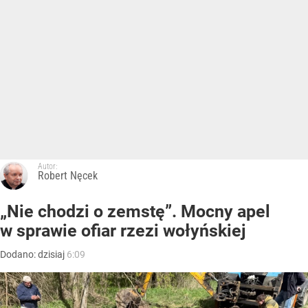
Autor:
Robert Nęcek
„Nie chodzi o zemstę”. Mocny apel
w sprawie ofiar rzezi wołyńskiej
Dodano:
dzisiaj
6:09