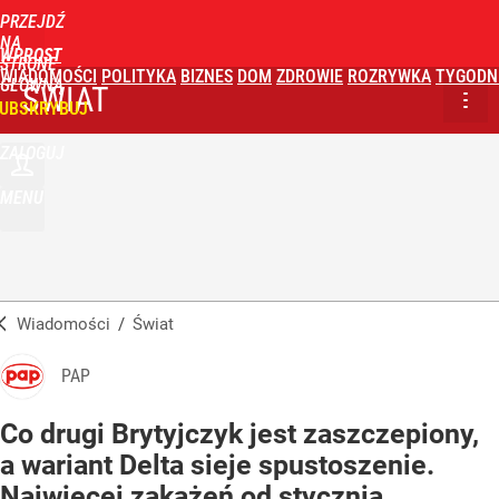
PRZEJDŹ
NA
WPROST
STRONĘ
WIADOMOŚCI
POLITYKA
BIZNES
DOM
ZDROWIE
ROZRYWKA
TYGODN
GŁÓWNĄ
ŚWIAT
UBSKRYBUJ
ZALOGUJ
MENU
Wiadomości
/
Świat
PAP
Co drugi Brytyjczyk jest zaszczepiony,
a wariant Delta sieje spustoszenie.
Najwięcej zakażeń od stycznia