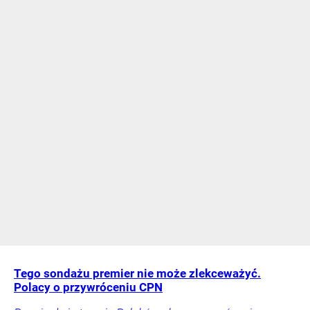
Tego sondażu premier nie może zlekceważyć.
Polacy o przywróceniu CPN