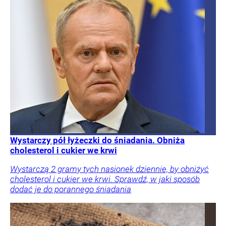
Wystarczy pół łyżeczki do śniadania. Obniża
cholesterol i cukier we krwi
Wystarczą 2 gramy tych nasionek dziennie, by obniżyć
cholesterol i cukier we krwi. Sprawdź, w jaki sposób
dodać je do porannego śniadania