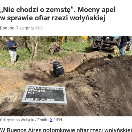
„Nie chodzi o zemstę”. Mocny apel
w sprawie ofiar rzezi wołyńskiej
Dodano:
7
sierpnia
6:09
Odkrycie na Wołyniu
/ Źródło:
X
/
IPN
W Buenos Aires potomkowie ofiar rzezi wołyńskiej