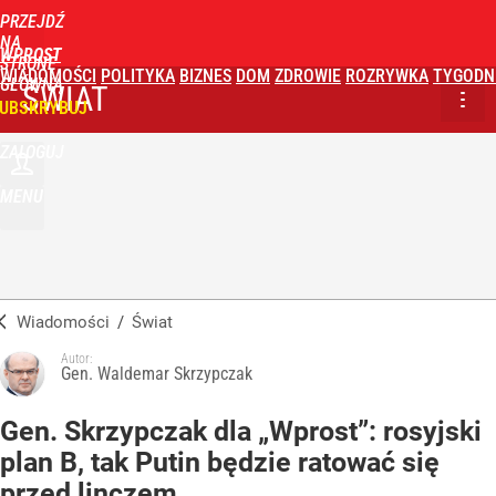
PRZEJDŹ
NA
WPROST
STRONĘ
WIADOMOŚCI
POLITYKA
BIZNES
DOM
ZDROWIE
ROZRYWKA
TYGODN
GŁÓWNĄ
ŚWIAT
UBSKRYBUJ
ZALOGUJ
MENU
Wiadomości
/
Świat
Autor:
Gen. Waldemar Skrzypczak
Gen. Skrzypczak dla „Wprost”: rosyjski
plan B, tak Putin będzie ratować się
przed linczem