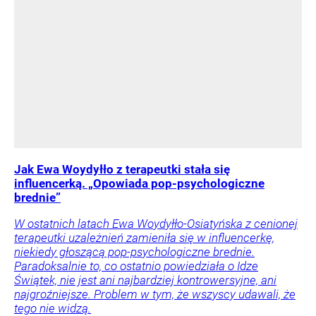
Jak Ewa Woydyłło z terapeutki stała się
influencerką. „Opowiada pop-psychologiczne
brednie”
W ostatnich latach Ewa Woydyłło-Osiatyńska z cenionej
terapeutki uzależnień zamieniła się w influencerkę,
niekiedy głoszącą pop-psychologiczne brednie.
Paradoksalnie to, co ostatnio powiedziała o Idze
Świątek, nie jest ani najbardziej kontrowersyjne, ani
najgroźniejsze. Problem w tym, że wszyscy udawali, że
tego nie widzą.