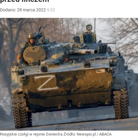
Dodano:
28
marca
2022
9:52
Rosyjskie czołgi w rejonie Doniecka
Źródło:
Newspix.pl
/
ABACA