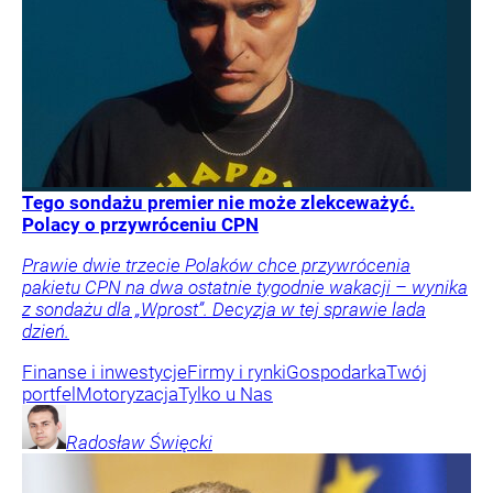
Tego sondażu premier nie może zlekceważyć.
Polacy o przywróceniu CPN
Prawie dwie trzecie Polaków chce przywrócenia
pakietu CPN na dwa ostatnie tygodnie wakacji – wynika
z sondażu dla „Wprost”. Decyzja w tej sprawie lada
dzień.
Finanse i inwestycje
Firmy i rynki
Gospodarka
Twój
portfel
Motoryzacja
Tylko u Nas
Radosław
Święcki