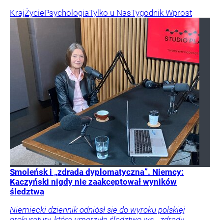
Kraj
Życie
Psychologia
Tylko u Nas
Tygodnik Wprost
Smoleńsk i „zdrada dyplomatyczna”. Niemcy:
Kaczyński nigdy nie zaakceptował wyników
śledztwa
Niemiecki dziennik odniósł się do wyroku polskiej
prokuratury, która umorzyła śledztwo ws. „zdrady