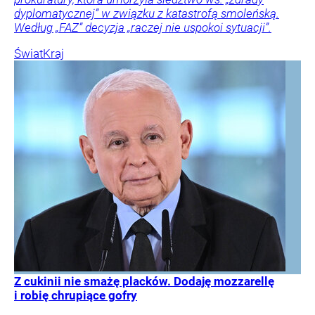
dyplomatycznej” w związku z katastrofą smoleńską.
Według „FAZ” decyzja „raczej nie uspokoi sytuacji”.
Świat
Kraj
Z cukinii nie smażę placków. Dodaję mozzarellę
i robię chrupiące gofry