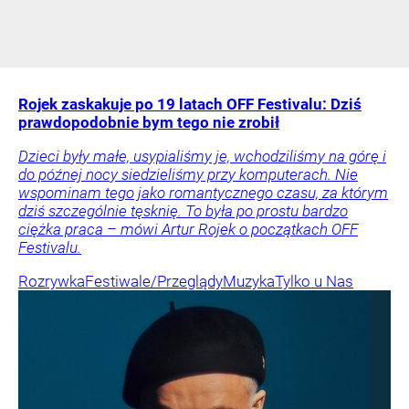
Rojek zaskakuje po 19 latach OFF Festivalu: Dziś
prawdopodobnie bym tego nie zrobił
Dzieci były małe, usypialiśmy je, wchodziliśmy na górę i
do późnej nocy siedzieliśmy przy komputerach. Nie
wspominam tego jako romantycznego czasu, za którym
dziś szczególnie tęsknię. To była po prostu bardzo
ciężka praca – mówi Artur Rojek o początkach OFF
Festivalu.
Rozrywka
Festiwale/Przeglądy
Muzyka
Tylko u Nas