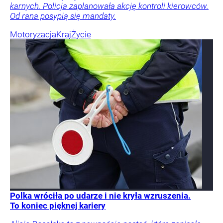
karnych. Policja zaplanowała akcję kontroli kierowców.
Od rana posypią się mandaty.
Motoryzacja
Kraj
Życie
Polka wróciła po udarze i nie kryła wzruszenia.
To koniec pięknej kariery