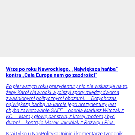
Wrze po roku Nawrockiego. „Największa hańba”
kontra „Cała Europa nam go zazdrości”
Po pierwszym roku prezydentury nic nie wskazuje na to,
żeby Karol Nawrocki wyciszył spory między dwoma
zwaśnionymi politycznymi obozami. – Dotychczas
największą hańbą na karcie jego prezydentury jest
chyba zawetowanie SAFE – ocenia Mariusz Witczak z
KO. – Mamy głowę państwa, z której możemy być
dumni – kontruje Marek Jakubiak z Rozwoju Plus.
Kraj
Tylko u Nas
Polityka
Opinie i komentarze
Tygodnik