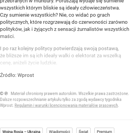
przebranych w mundury. Poruszają wydaje się sumienie
wszystkich którym bliskie są ideały człowieczeństwa.
Czy sumienie wszystkich? Nie, co widać po grach
politycznych, które rozgrzewają do czerwoności zarówno
polityków, jak i żyjących z sensacji żurnalistów wszystkich
maści.
I po raz kolejny politycy potwierdzają swoją postawą,
że bliższe im są ich ideały walki o elektorat za wszelką
cenę, aniżeli życie ludzkie.
Źródło:
Wprost
© ℗
Materiał chroniony prawem autorskim. Wszelkie prawa zastrzeżone.
Dalsze rozpowszechnianie artykułu tylko za zgodą wydawcy tygodnika
Wprost.
Regulamin i warunki licencjonowania materiałów prasowych
.
Wojna Rosja – Ukraina
Wiadomości
Świat
Premium