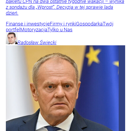
pakietu CPN na dwa ostatnie tygodnie wakacji – wynika
z sondażu dla „Wprost”. Decyzja w tej sprawie lada
dzień.
Finanse i inwestycje
Firmy i rynki
Gospodarka
Twój
portfel
Motoryzacja
Tylko u Nas
Radosław
Święcki