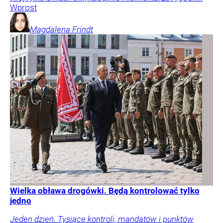
Wprost
Magdalena
Frindt
Wielka obława drogówki. Będą kontrolować tylko
jedno
Jeden dzień. Tysiące kontroli, mandatów i punktów