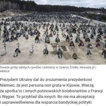
Świeże groby zabitych cywilów i żołnierzy w Irpieniu
Źródło:
Newspix.pl
/
ABACA
Prezydent Ukrainy dał do zrozumienia prezydentowi
Niemiec, że jest persona non grata w Kijowie. Wierzę,
że spotka to i innych putinowskich kolaborantów z Francji
i Węgier. To przykład dla innych. Bo nie ma akceptacji
i usprawiedliwienia dla wsparcia bandyckiej polityki