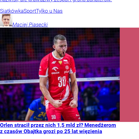
Siatkówka
Sport
Tylko u Nas
Maciej
Piasecki
Orlen stracił przez nich 1,5 mld zł? Menedżerom
z czasów Obajtka grozi po 25 lat więzienia