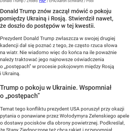
Donald Trump
/ Źródło:
PAP
/
EPA/Aaron Schwartz / Pool
Donald Trump znów zaczął mówić o pokoju
pomiędzy Ukrainą i Rosją. Stwierdził nawet,
że doszło do postępów w tej kwestii.
Prezydent Donald Trump zwłaszcza w swojej drugiej
kadencji dał się poznać z tego, że często rzuca słowa
na wiatr. Nie wiadomo więc do końca na ile poważnie
należy traktować jego najnowsze oświadczenia
o „postępach” w procesie pokojowym między Rosją
i Ukrainą.
Trump o pokoju w Ukrainie. Wspomniał
o „postępach”
Temat tego konfliktu prezydent USA poruszył przy okazji
pytania o ponawiane przez Wołodymyra Zełenskiego apele
o dostawy pocisków dla obrony powietrznej. Podkreślał,
że Stany Zjednoczone też chcą rakiet i przypomniał,