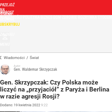
PRZEJDŹ
NA
WPROST
STRONĘ
WIADOMOŚCI
POLITYKA
BIZNES
DOM
ZDROWIE
ROZRYWKA
TYGODN
GŁÓWNĄ
UBSKRYBUJ
ZALOGUJ
MENU
Wiadomości
/
Świat
Autor:
Gen. Waldemar Skrzypczak
Gen. Skrzypczak: Czy Polska może
liczyć na „przyjaciół” z Paryża i Berlina
w razie agresji Rosji?
Dodano:
19
kwietnia
2022
9:22