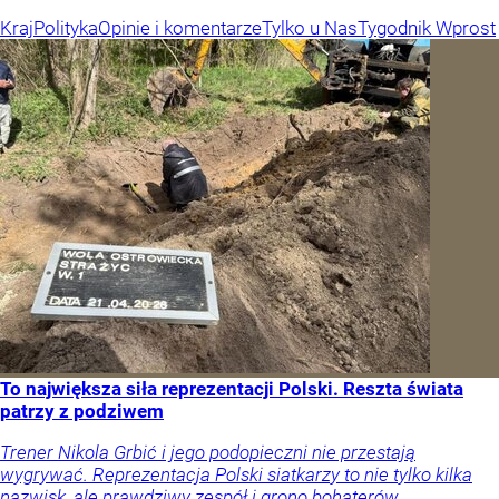
Kraj
Polityka
Opinie i komentarze
Tylko u Nas
Tygodnik Wprost
To największa siła reprezentacji Polski. Reszta świata
patrzy z podziwem
Trener Nikola Grbić i jego podopieczni nie przestają
wygrywać. Reprezentacja Polski siatkarzy to nie tylko kilka
nazwisk, ale prawdziwy zespół i grono bohaterów.