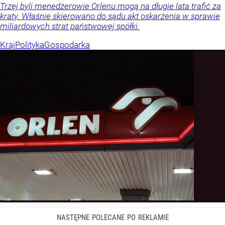
Trzej byli menedżerowie Orlenu mogą na długie lata trafić za
kraty. Właśnie skierowano do sądu akt oskarżenia w sprawie
miliardowych strat państwowej spółki.
Kraj
Polityka
Gospodarka