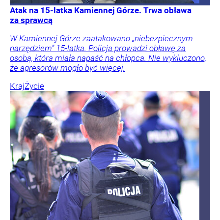
Atak na 15-latka Kamiennej Górze. Trwa obława
za sprawcą
W Kamiennej Górze zaatakowano „niebezpiecznym
narzędziem” 15-latka. Policja prowadzi obławę za
osobą, która miała napaść na chłopca. Nie wykluczono,
że agresorów mogło być więcej.
Kraj
Życie