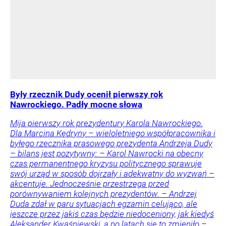
Były rzecznik Dudy ocenił pierwszy rok
Nawrockiego. Padły mocne słowa
Mija pierwszy rok prezydentury Karola Nawrockiego.
Dla Marcina Kędryny – wieloletniego współpracownika i
byłego rzecznika prasowego prezydenta Andrzeja Dudy
– bilans jest pozytywny: – Karol Nawrocki na obecny
czas permanentnego kryzysu politycznego sprawuje
swój urząd w sposób dojrzały i adekwatny do wyzwań –
akcentuje. Jednocześnie przestrzega przed
porównywaniem kolejnych prezydentów. – Andrzej
Duda zdał w paru sytuacjach egzamin celująco, ale
jeszcze przez jakiś czas będzie niedoceniony, jak kiedyś
Aleksander Kwaśniewski, a po latach się to zmieniło –