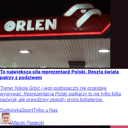
To największa siła reprezentacji Polski. Reszta świata
patrzy z podziwem
Trener Nikola Grbić i jego podopieczni nie przestają
wygrywać. Reprezentacja Polski siatkarzy to nie tylko kilka
nazwisk, ale prawdziwy zespół i grono bohaterów.
Siatkówka
Sport
Tylko u Nas
Maciej
Piasecki