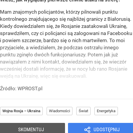
Mam znajomych policjantów, którzy pilnowali punktu
kontrolnego znajdującego się najbliżej granicy z Białorusią.
Kiedy dowiedziałem się, że Rosjanie zaatakowali Ukrainę,
sprawdziłem, czy ci policjanci są zalogowani na Facebooku
i powiem szczerze, bardzo się o nich martwiłem. To moi
przyjaciele, a wiedziałem, że podczas ostrzału innego
punktu zginęło dwóch funkcjonariuszy. Potem jak już
nawiązałem z nimi kontakt, dowiedziałem się, że wieczór
wcześniej dostali informację, że w nocy lub rano Rosjanie
wejdą na Ukrainę, więc się ewakuowali.
Źródło:
WPROST.pl
Wojna Rosja – Ukraina
Wiadomości
Świat
Energetyka
SKOMENTUJ
UDOSTĘPNIJ