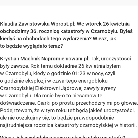
Klaudia Zawistowska Wprost.pl: We wtorek 26 kwietnia
obchodzimy 36. rocznicę katastrofy w Czarnobylu. Byłeś
kiedyś na obchodach tego wydarzenia? Wiesz, jak
to będzie wyglądało teraz?
Krystian Machnik Napromieniowani.pl
: Tak, uroczystości
były zawsze. Rok temu dokładnie 26 kwietnia byłem
w Czarnobylu, kiedy o godzinie 01:23 w nocy, czyli
o godzinie eksplozji w czwartego energobloku
Czarnobylskiej Elektrowni Jądrowej zawyły syreny
w Czarnobylu. Dla mnie było to niesamowite
doświadczenie. Ciarki po prostu przechodziły mi po głowie.
Podejrzewam, że w tym roku też będą jakieś uroczystości,
ale nie oszukujmy się, to będzie prawdopodobnie
najtrudniejsza rocznica katastrofy czarnobylskiej w historii.
Wiesz, jak wyglądały pierwsze chwile ataku na strefę?