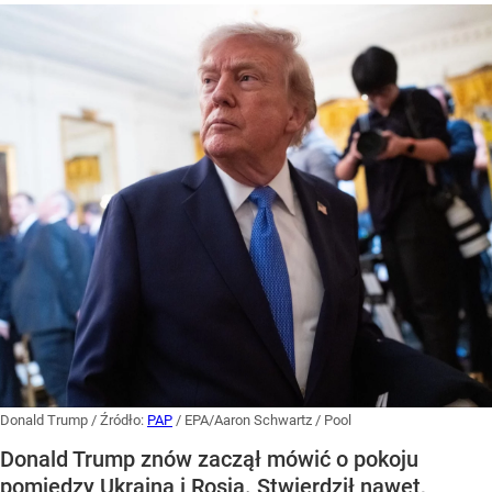
Donald Trump
/ Źródło:
PAP
/
EPA/Aaron Schwartz / Pool
Donald Trump znów zaczął mówić o pokoju
pomiędzy Ukrainą i Rosją. Stwierdził nawet,