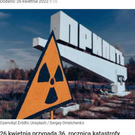
Dodano:
26
kwietnia
2022
8:56
Czarnobyl
Źródło:
Unsplash
/
Sergey Omelchenko
26 kwietnia przypada 36. rocznica katastrofy