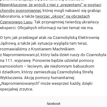
Niewykluczone, że wrócili z niej z „prezentami” w postaci
choroby popromiennej
, której mogli nabawić się grabiąc
laboratoria, a także
tworząc „okopy” na obrzeżach
Czerwonego Lasu
. Tak przynajmniej twierdzą ukraińscy
eksperci. Oficjalnych informacji na ten temat nie ma.
O tym, jak przebiegał atak na Czarnobylską Elektrownię
Jądrową, a także jak sytuacja wygląda tam teraz,
rozmawialiśmy z Krystianem Machnikiem
z Napromieniowani.pl, który lada dzień ruszy do Czarnobyla
na 111. wyprawę. Ponownie będzie udzielał pomocy
samosiołom – leciwym, ale niezłomnym babuszkom
i dziadkom, którzy zamieszkują Czarnobylską Strefę
Wykluczenia. Akcję pomocy humanitarnej
„Napromieniowanych” może wesprzeć każdy, dzięki
specjalnej zrzutce.
facebook