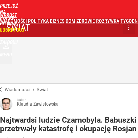
PRZEJDŹ
NA
WPROST
STRONĘ
WIADOMOŚCI
POLITYKA
BIZNES
DOM
ZDROWIE
ROZRYWKA
TYGODN
GŁÓWNĄ
ŚWIAT
UBSKRYBUJ
ZALOGUJ
MENU
Wiadomości
/
Świat
Autor:
Klaudia Zawistowska
Najtwardsi ludzie Czarnobyla. Babuszki
przetrwały katastrofę i okupację Rosjan