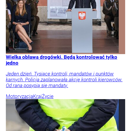
Wielka obława drogówki. Będą kontrolować tylko
jedno
Jeden dzień. Tysiące kontroli, mandatów i punktów
karnych. Policja zaplanowała akcję kontroli kierowców.
Od rana posypią się mandaty.
Motoryzacja
Kraj
Życie