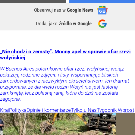
Obserwuj nas
w
Google News
Dodaj jako
źródło w Google
„Nie chodzi o zemstę”. Mocny apel w sprawie ofiar rzezi
wołyńskiej
W Buenos Aires potomkowie ofiar rzezi wołyńskiej wciąż
pokazują rodzinne zdjęcia i listy, wspominając bliskich
zamordowanych z niezwykłym okrucieństwem. Ich dramat
przypomina, że dla wielu rodzin Wołyń nie jest historią
zamkniętą, lecz bolesną raną, która do dziś nie została
zagojona.
Kraj
Polityka
Opinie i komentarze
Tylko u Nas
Tygodnik Wprost