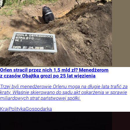
Orlen stracił przez nich 1,5 mld zł? Menedżerom
z czasów Obajtka grozi po 25 lat więzienia
Trzej byli menedżerowie Orlenu mogą na długie lata trafić za
kraty. Właśnie skierowano do sądu akt oskarżenia w sprawie
miliardowych strat państwowej spółki.
Kraj
Polityka
Gospodarka