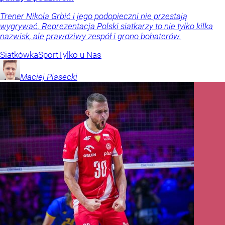
Trener Nikola Grbić i jego podopieczni nie przestają
wygrywać. Reprezentacja Polski siatkarzy to nie tylko kilka
nazwisk, ale prawdziwy zespół i grono bohaterów.
Siatkówka
Sport
Tylko u Nas
Maciej
Piasecki