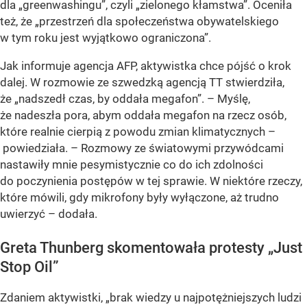
dla „greenwashingu”, czyli „zielonego kłamstwa”. Oceniła
też, że „przestrzeń dla społeczeństwa obywatelskiego
w tym roku jest wyjątkowo ograniczona”.
Jak informuje agencja AFP, aktywistka chce pójść o krok
dalej. W rozmowie ze szwedzką agencją TT stwierdziła,
że „nadszedł czas, by oddała megafon”. – Myślę,
że nadeszła pora, abym oddała megafon na rzecz osób,
które realnie cierpią z powodu zmian klimatycznych –
powiedziała. – Rozmowy ze światowymi przywódcami
nastawiły mnie pesymistycznie co do ich zdolności
do poczynienia postępów w tej sprawie. W niektóre rzeczy,
które mówili, gdy mikrofony były wyłączone, aż trudno
uwierzyć – dodała.
Greta Thunberg skomentowała protesty „Just
Stop Oil”
Zdaniem aktywistki, „brak wiedzy u najpotężniejszych ludzi