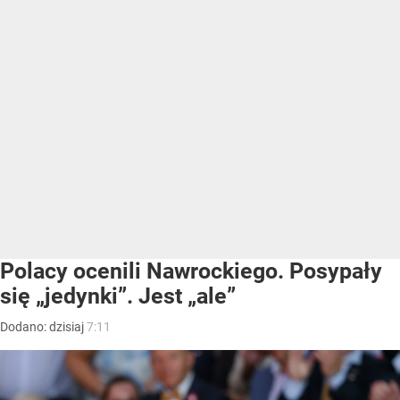
Polacy ocenili Nawrockiego. Posypały
się „jedynki”. Jest „ale”
Dodano:
dzisiaj
7:11