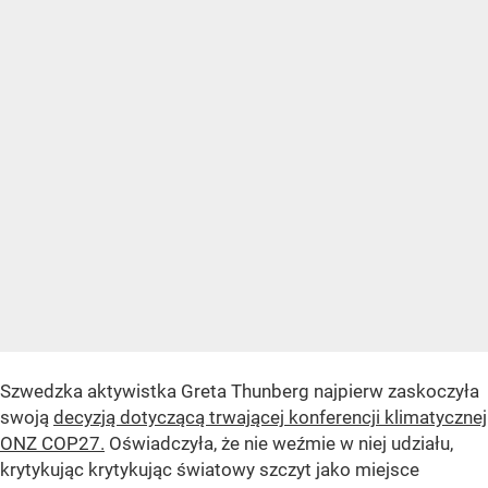
Szwedzka aktywistka Greta Thunberg najpierw zaskoczyła
swoją
decyzją dotyczącą trwającej konferencji klimatycznej
ONZ COP27.
Oświadczyła, że nie weźmie w niej udziału,
krytykując krytykując światowy szczyt jako miejsce