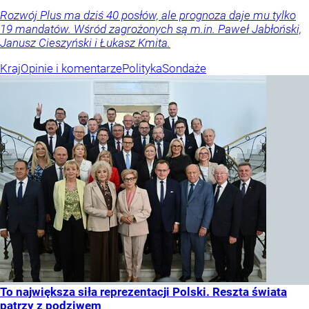
Rozwój Plus ma dziś 40 posłów, ale prognoza daje mu tylko
19 mandatów. Wśród zagrożonych są m.in. Paweł Jabłoński,
Janusz Cieszyński i Łukasz Kmita.
Kraj
Opinie i komentarze
Polityka
Sondaże
To największa siła reprezentacji Polski. Reszta świata
patrzy z podziwem