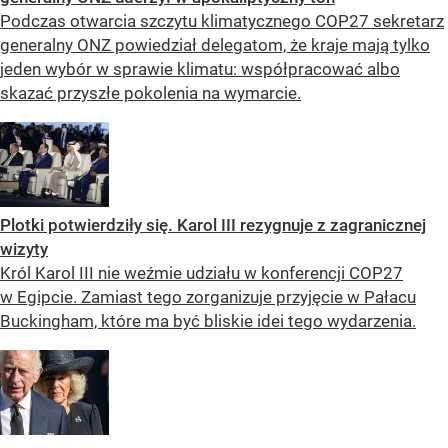
Podczas otwarcia szczytu klimatycznego COP27 sekretarz
generalny ONZ powiedział delegatom, że kraje mają tylko
jeden wybór w sprawie klimatu: współpracować albo
skazać przyszłe pokolenia na wymarcie.
Plotki potwierdziły się. Karol III rezygnuje z zagranicznej
wizyty
Król Karol III nie weźmie udziału w konferencji COP27
w Egipcie. Zamiast tego zorganizuje przyjęcie w Pałacu
Buckingham, które ma być bliskie idei tego wydarzenia.