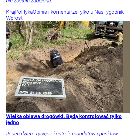
nie została zagojona.
Kraj
Polityka
Opinie i komentarze
Tylko u Nas
Tygodnik
Wprost
Wielka obława drogówki. Będą kontrolować tylko
jedno
Jeden dzień. Tysiące kontroli, mandatów i punktów