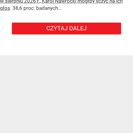
w sierpniu 2026 r., Karol Nawrocki mógłby liczyć na ich
głos
. 38,6 proc. badanych...
CZYTAJ DALEJ