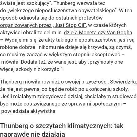
świata jest szokujący”. Thunberg wezwała też
do „większego nieposłuszeństwa obywatelskiego”. W ten
sposób odniosła się d
o ostatnich protestów
organizowanych przez „Just Stop Oil”
, w czasie których
aktywiści obrali za cel m.in.
dzieła Moneta czy Van Gogha
.
– Wydaje mi się, że akty takiego nieposłuszeństwa, jeśli są
robione dobrze i nikomu nie dzieje się krzywda, są czymś,
co musimy zacząć w większym stopniu akceptować –
mówiła. Dodała też, że wane jest, aby „przyniosły one
więcej szkody niż korzyści”.
Thunberg mówiła również o swojej przyszłości. Stwierdziła,
że nie jest pewna, co będzie robić po ukończeniu szkoły. –
Jeśli miałabym zdecydować dzisiaj, chciałabym studiować
być może coś związanego ze sprawami społecznymi –
powiedziała aktywistka.
Thunberg o szczytach klimatycznych: tak
naprawdę nie działają