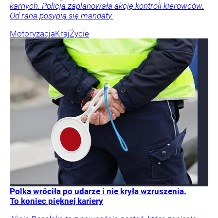
karnych. Policja zaplanowała akcję kontroli kierowców.
Od rana posypią się mandaty.
Motoryzacja
Kraj
Życie
Polka wróciła po udarze i nie kryła wzruszenia.
To koniec pięknej kariery