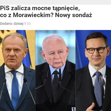
PiS zalicza mocne tąpnięcie,
co z Morawieckim? Nowy sondaż
Dodano:
dzisiaj
9:53