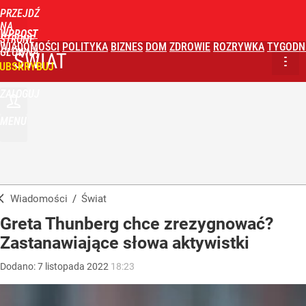
PRZEJDŹ
NA
WPROST
STRONĘ
WIADOMOŚCI
POLITYKA
BIZNES
DOM
ZDROWIE
ROZRYWKA
TYGODN
GŁÓWNĄ
ŚWIAT
UBSKRYBUJ
ZALOGUJ
MENU
Wiadomości
/
Świat
Greta Thunberg chce zrezygnować?
Zastanawiające słowa aktywistki
Dodano:
7
listopada
2022
18:23