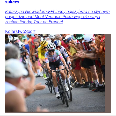
sukces
Katarzyna Niewiadoma-Phinney najszybsza na słynnym
podjeździe pod Mont Ventoux. Polka wygrała etap i
została liderką Tour de France!
Kolarstwo
Sport