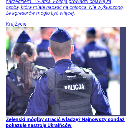
narzędziem” 15-latka. Policja prowadzi obławę za
osobą, która miała napaść na chłopca. Nie wykluczono,
że agresorów mogło być więcej.
Kraj
Życie
Zełenski mógłby stracić władzę? Najnowszy sondaż
pokazuje nastroje Ukraińców