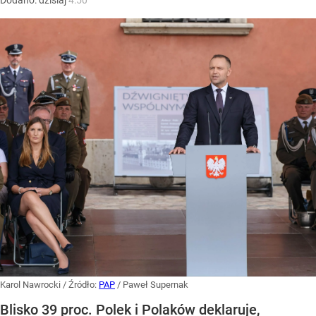
Karol Nawrocki
/ Źródło:
PAP
/
Paweł Supernak
Blisko 39 proc. Polek i Polaków deklaruje,