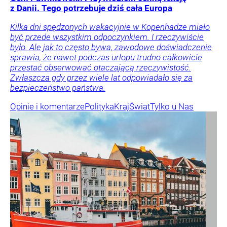
z Danii. Tego potrzebuje dziś cała Europa
Kilka dni spędzonych wakacyjnie w Kopenhadze miało
być przede wszystkim odpoczynkiem. I rzeczywiście
było. Ale jak to często bywa, zawodowe doświadczenie
sprawia, że nawet podczas urlopu trudno całkowicie
przestać obserwować otaczającą rzeczywistość.
Zwłaszcza gdy przez wiele lat odpowiadało się za
bezpieczeństwo państwa.
Opinie i komentarze
Polityka
Kraj
Świat
Tylko u Nas