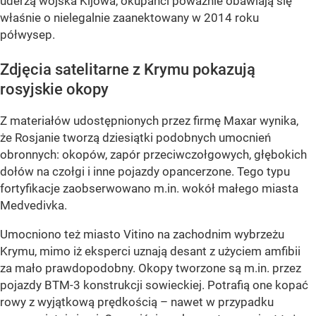
uderzą wojska Kijowa, okupanci poważnie obawiają się
właśnie o nielegalnie zaanektowany w 2014 roku
półwysep.
Zdjęcia satelitarne z Krymu pokazują
rosyjskie okopy
Z materiałów udostępnionych przez firmę Maxar wynika,
że Rosjanie tworzą dziesiątki podobnych umocnień
obronnych: okopów, zapór przeciwczołgowych, głębokich
dołów na czołgi i inne pojazdy opancerzone. Tego typu
fortyfikacje zaobserwowano m.in. wokół małego miasta
Medvedivka.
Umocniono też miasto Vitino na zachodnim wybrzeżu
Krymu, mimo iż eksperci uznają desant z użyciem amfibii
za mało prawdopodobny. Okopy tworzone są m.in. przez
pojazdy BTM-3 konstrukcji sowieckiej. Potrafią one kopać
rowy z wyjątkową prędkością – nawet w przypadku