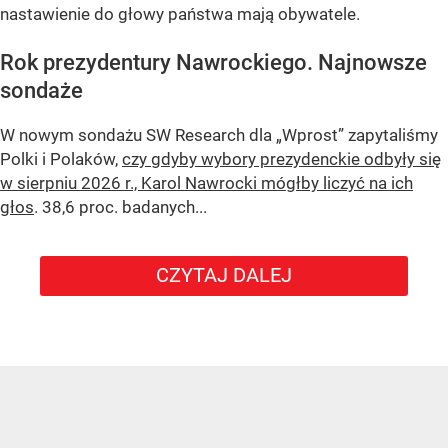
nastawienie do głowy państwa mają obywatele.
Rok prezydentury Nawrockiego. Najnowsze
sondaże
W nowym sondażu
SW Research
dla „Wprost” zapytaliśmy
Polki i Polaków,
czy gdyby wybory prezydenckie odbyły się
w sierpniu 2026 r., Karol Nawrocki mógłby liczyć na ich
głos
. 38,6 proc. badanych...
CZYTAJ DALEJ