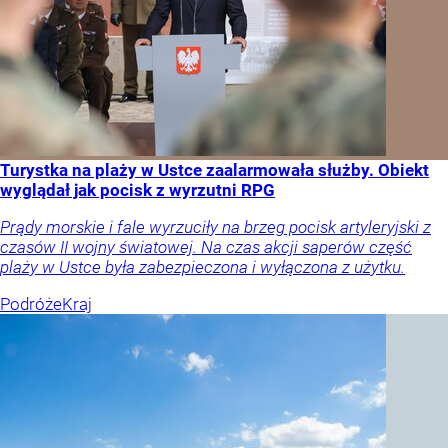
Turystka na plaży w Ustce zaalarmowała służby. Obiekt
wyglądał jak pocisk z wyrzutni RPG
Prądy morskie i fale wyrzuciły na brzeg pocisk artyleryjski z
czasów II wojny światowej. Na czas akcji saperów część
plaży w Ustce była zabezpieczona i wyłączona z użytku.
Podróże
Kraj