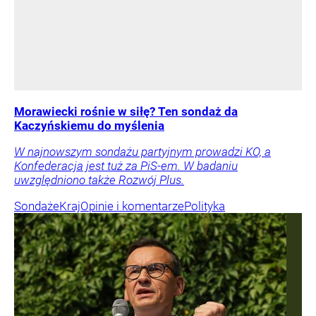
Morawiecki rośnie w siłę? Ten sondaż da
Kaczyńskiemu do myślenia
W najnowszym sondażu partyjnym prowadzi KO, a
Konfederacja jest tuż za PiS-em. W badaniu
uwzględniono także Rozwój Plus.
Sondaże
Kraj
Opinie i komentarze
Polityka