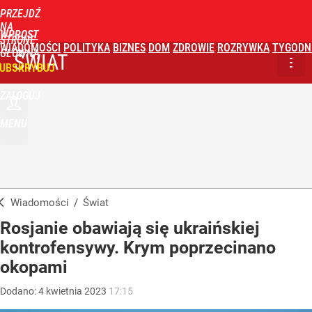
PRZEJDŹ
NA
WPROST
STRONĘ
WIADOMOŚCI
POLITYKA
BIZNES
DOM
ZDROWIE
ROZRYWKA
TYGODN
GŁÓWNĄ
ŚWIAT
UBSKRYBUJ
ZALOGUJ
MENU
Wiadomości
/
Świat
Rosjanie obawiają się ukraińskiej
kontrofensywy. Krym poprzecinano
okopami
Dodano:
4
kwietnia
2023
17:15