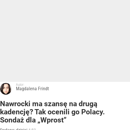
Autor:
Magdalena Frindt
Nawrocki ma szansę na drugą
kadencję? Tak ocenili go Polacy.
Sondaż dla „Wprost”
Dodano:
dzisiaj
4:50