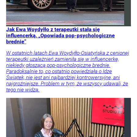
Jak Ewa Woydyłło z terapeutki stała się
influencerką. „Opowiada pop-psychologiczne
brednie”
W ostatnich latach Ewa Woydyłło-Osiatyńska z cenionej
terapeutki uzależnień zamieniła się w influencerkę,
niekiedy głoszącą pop-psychologiczne brednie.
Paradoksalnie to, co ostatnio powiedziała o Idze
Świątek, nie jest ani najbardziej kontrowersyjne, ani
najgroźniejsze. Problem w tym, że wszyscy udawali, że
tego nie widzą.