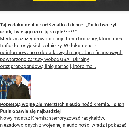
Tajny dokument ujrzał światło dzienne. „Putin tworzył
armię i w ciągu roku ją rozpie*****”
Meduza szczegółowo opisuje treść broszury, która miała
trafić do rosyjskich żołnierzy. W dokumencie
poinformowano o dodatkowych nagrodach finansowych,
powtórzono zarzuty wobec USA i Ukrainy
oraz propagandową linię narracji, która ma...
Popierają wojnę ale mierzi ich nieudolność Kremla. To ich
Putin obawia się najbardziej
Nowy montaż Kremla: sterroryzować radykałów,
niezadowolonych z wojennej nieudolności władz i pokazać