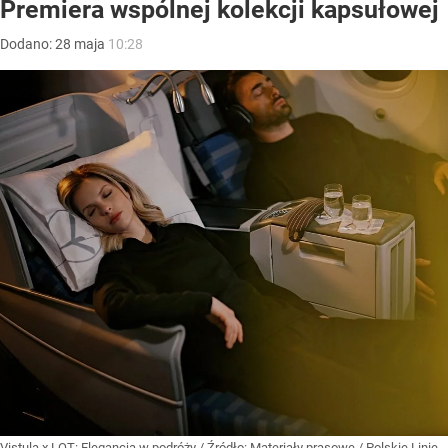
Premiera wspólnej kolekcji kapsułowej
Dodano:
28
maja
10:28
Vistula x LOT: Elegancja w podróży
/ Źródło:
Materiały prasowe
/
Polskie Linie