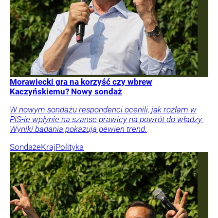
Morawiecki gra na korzyść czy wbrew
Kaczyńskiemu? Nowy sondaż
W nowym sondażu respondenci ocenili, jak rozłam w
PiS-ie wpłynie na szanse prawicy na powrót do władzy.
Wyniki badania pokazują pewien trend.
Sondaże
Kraj
Polityka