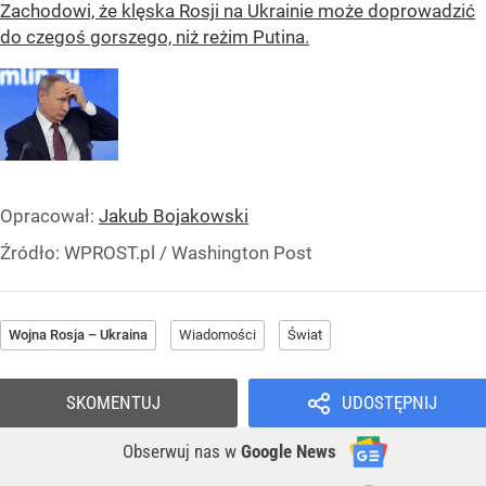
Zachodowi, że klęska Rosji na Ukrainie może doprowadzić
do czegoś gorszego, niż reżim Putina.
Opracował:
Jakub Bojakowski
Źródło:
WPROST.pl
/
Washington Post
Wojna Rosja – Ukraina
Wiadomości
Świat
SKOMENTUJ
UDOSTĘPNIJ
Obserwuj nas
w
Google News