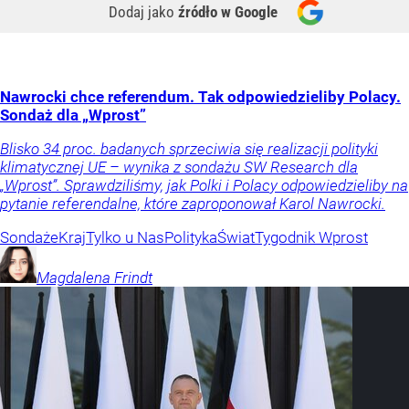
Dodaj jako
źródło w Google
Nawrocki chce referendum. Tak odpowiedzieliby Polacy.
Sondaż dla „Wprost”
Blisko 34 proc. badanych sprzeciwia się realizacji polityki
klimatycznej UE – wynika z sondażu SW Research dla
„Wprost”. Sprawdziliśmy, jak Polki i Polacy odpowiedzieliby na
pytanie referendalne, które zaproponował Karol Nawrocki.
Sondaże
Kraj
Tylko u Nas
Polityka
Świat
Tygodnik Wprost
Magdalena
Frindt