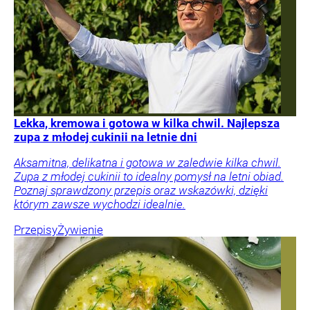
Lekka, kremowa i gotowa w kilka chwil. Najlepsza
zupa z młodej cukinii na letnie dni
Aksamitna, delikatna i gotowa w zaledwie kilka chwil.
Zupa z młodej cukinii to idealny pomysł na letni obiad.
Poznaj sprawdzony przepis oraz wskazówki, dzięki
którym zawsze wychodzi idealnie.
Przepisy
Żywienie