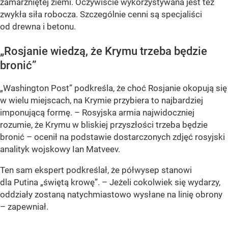
zamarzniętej ziemi. Oczywiście wykorzystywana jest też
zwykła siła robocza. Szczególnie cenni są specjaliści
od drewna i betonu.
„Rosjanie wiedzą, że Krymu trzeba będzie
bronić”
„Washington Post” podkreśla, że choć Rosjanie okopują się
w wielu miejscach, na Krymie przybiera to najbardziej
imponującą formę. – Rosyjska armia najwidoczniej
rozumie, że Krymu w bliskiej przyszłości trzeba będzie
bronić – ocenił na podstawie dostarczonych zdjęć rosyjski
analityk wojskowy Ian Matveev.
Ten sam ekspert podkreślał, że półwysep stanowi
dla Putina „świętą krowę”. – Jeżeli cokolwiek się wydarzy,
oddziały zostaną natychmiastowo wysłane na linię obrony
– zapewniał.