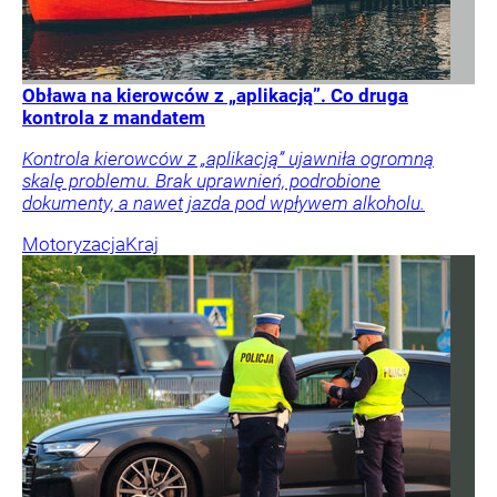
Obława na kierowców z „aplikacją”. Co druga
kontrola z mandatem
Kontrola kierowców z „aplikacją” ujawniła ogromną
skalę problemu. Brak uprawnień, podrobione
dokumenty, a nawet jazda pod wpływem alkoholu.
Motoryzacja
Kraj