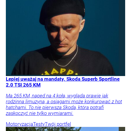
Lepiej uważaj na mandaty. Skoda Superb Sportline
2.0 TSI 265 KM
Ma 265 KM, napęd na 4 koła, wygląda prawie jak
rodzinna limuzyna, a osiągami może konkurować z hot
hatchami. To nie pierwsza Skoda, która potrafi
zaskoczyć nie tylko wymiarami.
Motoryzacja
Testy
Twój portfel