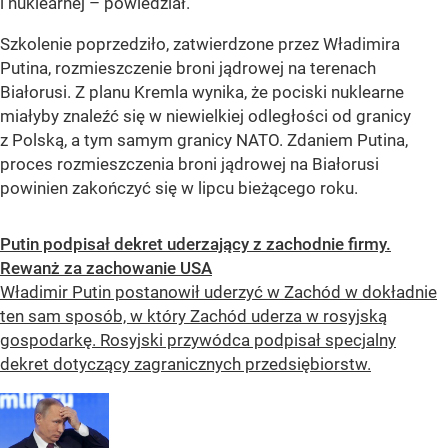
i nuklearnej – powiedział.
Szkolenie poprzedziło, zatwierdzone przez Władimira
Putina, rozmieszczenie broni jądrowej na terenach
Białorusi. Z planu Kremla wynika, że pociski nuklearne
miałyby znaleźć się w niewielkiej odległości od granicy
z Polską, a tym samym granicy NATO. Zdaniem Putina,
proces rozmieszczenia broni jądrowej na Białorusi
powinien zakończyć się w lipcu bieżącego roku.
Putin podpisał dekret uderzający z zachodnie firmy.
Rewanż za zachowanie USA
Władimir Putin postanowił uderzyć w Zachód w dokładnie
ten sam sposób, w który Zachód uderza w rosyjską
gospodarkę. Rosyjski przywódca podpisał specjalny
dekret dotyczący zagranicznych przedsiębiorstw.