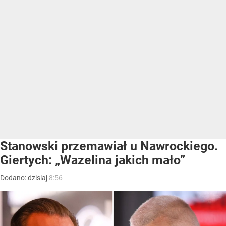
Stanowski przemawiał u Nawrockiego.
Giertych: „Wazelina jakich mało”
Dodano:
dzisiaj
8:56