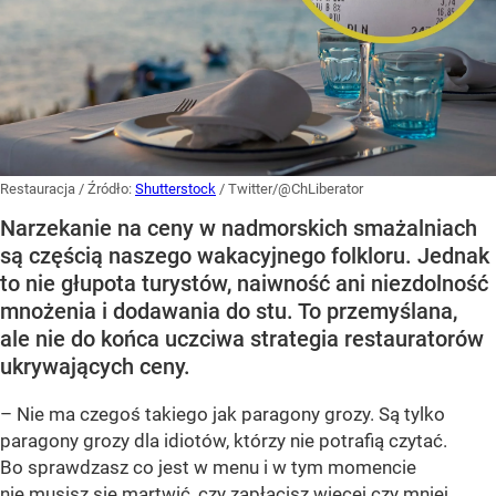
Restauracja
/ Źródło:
Shutterstock
/
Twitter/@ChLiberator
Narzekanie na ceny w nadmorskich smażalniach
są częścią naszego wakacyjnego folkloru. Jednak
to nie głupota turystów, naiwność ani niezdolność
mnożenia i dodawania do stu. To przemyślana,
ale nie do końca uczciwa strategia restauratorów
ukrywających ceny.
– Nie ma czegoś takiego jak paragony grozy. Są tylko
paragony grozy dla idiotów, którzy nie potrafią czytać.
Bo sprawdzasz co jest w menu i w tym momencie
nie musisz się martwić, czy zapłacisz więcej czy mniej.