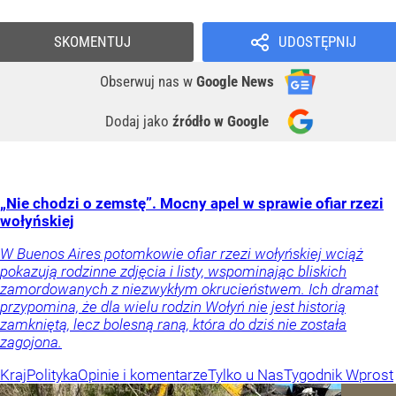
SKOMENTUJ
UDOSTĘPNIJ
Obserwuj nas
w
Google News
Dodaj jako
źródło w Google
„Nie chodzi o zemstę”. Mocny apel w sprawie ofiar rzezi
wołyńskiej
W Buenos Aires potomkowie ofiar rzezi wołyńskiej wciąż
pokazują rodzinne zdjęcia i listy, wspominając bliskich
zamordowanych z niezwykłym okrucieństwem. Ich dramat
przypomina, że dla wielu rodzin Wołyń nie jest historią
zamkniętą, lecz bolesną raną, która do dziś nie została
zagojona.
Kraj
Polityka
Opinie i komentarze
Tylko u Nas
Tygodnik Wprost