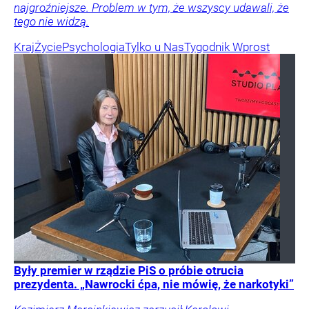
najgroźniejsze. Problem w tym, że wszyscy udawali, że
tego nie widzą.
Kraj
Życie
Psychologia
Tylko u Nas
Tygodnik Wprost
Były premier w rządzie PiS o próbie otrucia
prezydenta. „Nawrocki ćpa, nie mówię, że narkotyki”