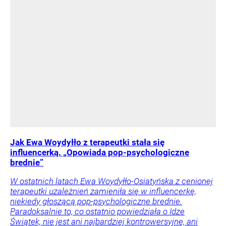
Jak Ewa Woydyłło z terapeutki stała się
influencerką. „Opowiada pop-psychologiczne
brednie”
W ostatnich latach Ewa Woydyłło-Osiatyńska z cenionej
terapeutki uzależnień zamieniła się w influencerkę,
niekiedy głoszącą pop-psychologiczne brednie.
Paradoksalnie to, co ostatnio powiedziała o Idze
Świątek, nie jest ani najbardziej kontrowersyjne, ani