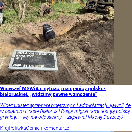
Wiceszef MSWiA o sytuacji na granicy polsko-
białoruskiej. „Widzimy pewne wzmożenie”
Wiceminister spraw wewnętrznych i administracji ujawnił, że
w ostatnim czasie Białoruś i Rosja migrantami testują polską
granicę. – My nie odpuścimy – zapewnił Maciej Duszczyk.
Kraj
Polityka
Opinie i komentarze