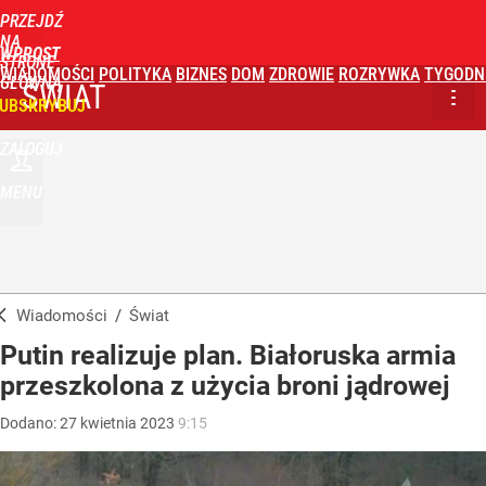
PRZEJDŹ
NA
WPROST
STRONĘ
WIADOMOŚCI
POLITYKA
BIZNES
DOM
ZDROWIE
ROZRYWKA
TYGODN
GŁÓWNĄ
ŚWIAT
UBSKRYBUJ
ZALOGUJ
MENU
Wiadomości
/
Świat
Putin realizuje plan. Białoruska armia
przeszkolona z użycia broni jądrowej
Dodano:
27
kwietnia
2023
9:15