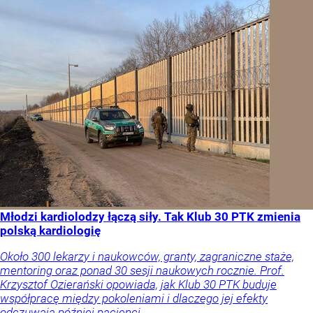
Młodzi kardiolodzy łączą siły. Tak Klub 30 PTK zmienia
polską kardiologię
Około 300 lekarzy i naukowców, granty, zagraniczne staże,
mentoring oraz ponad 30 sesji naukowych rocznie. Prof.
Krzysztof Ozierański opowiada, jak Klub 30 PTK buduje
współpracę między pokoleniami i dlaczego jej efekty
odczuwają później pacjenci.