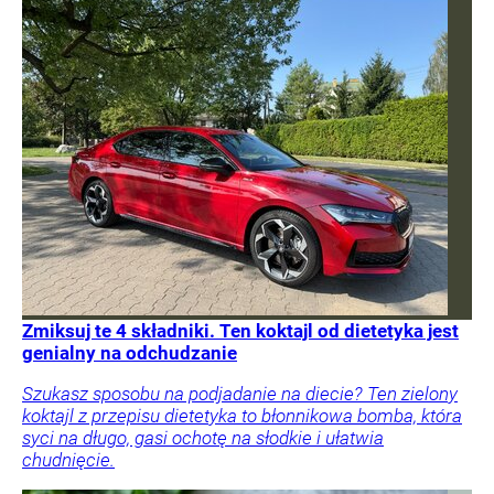
Zmiksuj te 4 składniki. Ten koktajl od dietetyka jest
genialny na odchudzanie
Szukasz sposobu na podjadanie na diecie? Ten zielony
koktajl z przepisu dietetyka to błonnikowa bomba, która
syci na długo, gasi ochotę na słodkie i ułatwia
chudnięcie.