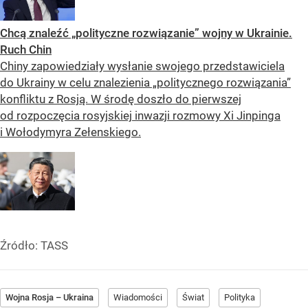
Chcą znaleźć „polityczne rozwiązanie” wojny w Ukrainie.
Ruch Chin
Chiny zapowiedziały wysłanie swojego przedstawiciela
do Ukrainy w celu znalezienia „politycznego rozwiązania”
konfliktu z Rosją. W środę doszło do pierwszej
od rozpoczęcia rosyjskiej inwazji rozmowy Xi Jinpinga
i Wołodymyra Zełenskiego.
Źródło:
TASS
Wojna Rosja – Ukraina
Wiadomości
Świat
Polityka