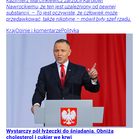
Kazimierz Marcinkiewicz zarzucił Karolowi
Nawrockiemu, że ten jest uzależniony od pewnej
substancji. – To jest oczywiste, że człowiek może
przedawkować, także nikotynę – mówił były szef rządu.
Kraj
Opinie i komentarze
Polityka
Wystarczy pół łyżeczki do śniadania. Obniża
cholesterol i cukier we krwi