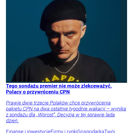
Tego sondażu premier nie może zlekceważyć.
Polacy o przywróceniu CPN
Prawie dwie trzecie Polaków chce przywrócenia
pakietu CPN na dwa ostatnie tygodnie wakacji – wynika
z sondażu dla „Wprost”. Decyzja w tej sprawie lada
dzień.
Finanse i inwestycje
Firmy i rynki
Gospodarka
Twój