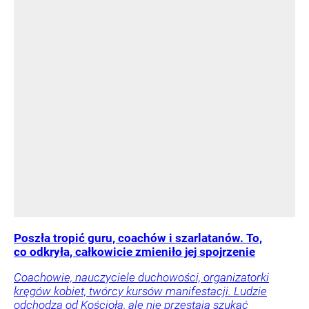
Poszła tropić guru, coachów i szarlatanów. To,
co odkryła, całkowicie zmieniło jej spojrzenie
Coachowie, nauczyciele duchowości, organizatorki
kręgów kobiet, twórcy kursów manifestacji. Ludzie
odchodzą od Kościoła, ale nie przestają szukać