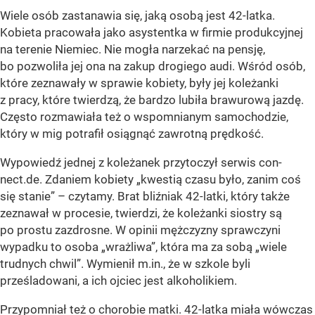
Wiele osób zastanawia się, jaką osobą jest 42-latka.
Kobieta pracowała jako asystentka w firmie produkcyjnej
na terenie Niemiec. Nie mogła narzekać na pensję,
bo pozwoliła jej ona na zakup drogiego audi. Wśród osób,
które zeznawały w sprawie kobiety, były jej koleżanki
z pracy, które twierdzą, że bardzo lubiła brawurową jazdę.
Często rozmawiała też o wspomnianym samochodzie,
który w mig potrafił osiągnąć zawrotną prędkość.
Wypowiedź jednej z koleżanek przytoczył serwis con-
nect.de. Zdaniem kobiety „kwestią czasu było, zanim coś
się stanie” – czytamy. Brat bliźniak 42-latki, który także
zeznawał w procesie, twierdzi, że koleżanki siostry są
po prostu zazdrosne. W opinii mężczyzny sprawczyni
wypadku to osoba „wrażliwa”, która ma za sobą „wiele
trudnych chwil”. Wymienił m.in., że w szkole byli
prześladowani, a ich ojciec jest alkoholikiem.
Przypomniał też o chorobie matki. 42-latka miała wówczas