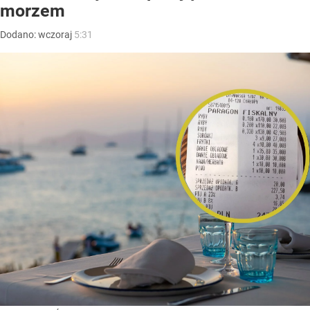
morzem
Dodano:
wczoraj
5:31