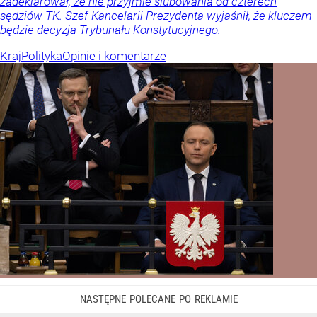
zadeklarował, że nie przyjmie ślubowania od czterech
sędziów TK. Szef Kancelarii Prezydenta wyjaśnił, że kluczem
będzie decyzja Trybunału Konstytucyjnego.
Kraj
Polityka
Opinie i komentarze