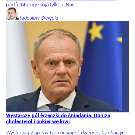
portfel
Motoryzacja
Tylko u Nas
Radosław
Święcki
Wystarczy pół łyżeczki do śniadania. Obniża
cholesterol i cukier we krwi
Wystarczą 2 gramy tych nasionek dziennie, by obniżyć