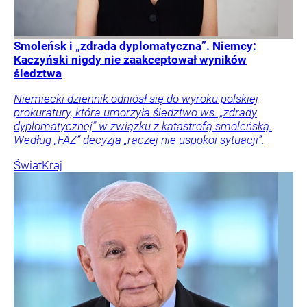
Smoleńsk i „zdrada dyplomatyczna”. Niemcy:
Kaczyński nigdy nie zaakceptował wyników
śledztwa
Niemiecki dziennik odniósł się do wyroku polskiej
prokuratury, która umorzyła śledztwo ws. „zdrady
dyplomatycznej” w związku z katastrofą smoleńską.
Według „FAZ” decyzja „raczej nie uspokoi sytuacji”.
Świat
Kraj