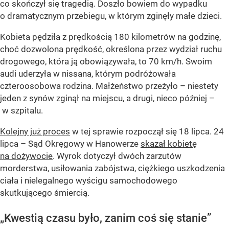
co skończył się tragedią. Doszło bowiem do wypadku
o dramatycznym przebiegu, w którym zginęły małe dzieci.
Kobieta pędziła z prędkością 180 kilometrów na godzinę,
choć dozwolona prędkość, określona przez wydział ruchu
drogowego, która ją obowiązywała, to 70 km/h. Swoim
audi uderzyła w nissana, którym podróżowała
czteroosobowa rodzina. Małżeństwo przeżyło – niestety
jeden z synów zginął na miejscu, a drugi, nieco później –
w szpitalu.
Kolejny już proces
w tej sprawie rozpoczął się 18 lipca. 24
lipca – Sąd Okręgowy w Hanowerze
skazał kobietę
na dożywocie
. Wyrok dotyczył dwóch zarzutów
morderstwa, usiłowania zabójstwa, ciężkiego uszkodzenia
ciała i nielegalnego wyścigu samochodowego
skutkującego śmiercią.
„Kwestią czasu było, zanim coś się stanie”