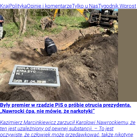
Kraj
Polityka
Opinie i komentarze
Tylko u Nas
Tygodnik Wprost
Były premier w rządzie PiS o próbie otrucia prezydenta.
„Nawrocki ćpa, nie mówię, że narkotyki”
Kazimierz Marcinkiewicz zarzucił Karolowi Nawrockiemu, że
ten jest uzależniony od pewnej substancji. – To jest
oczywiste, że człowiek może przedawkować, także nikotynę