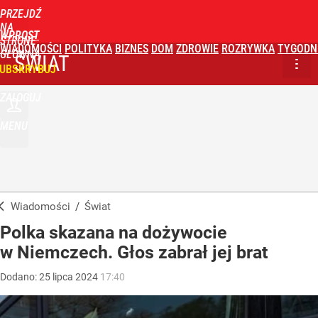
PRZEJDŹ
NA
WPROST
STRONĘ
WIADOMOŚCI
POLITYKA
BIZNES
DOM
ZDROWIE
ROZRYWKA
TYGODN
GŁÓWNĄ
ŚWIAT
UBSKRYBUJ
ZALOGUJ
MENU
Wiadomości
/
Świat
Polka skazana na dożywocie
w Niemczech. Głos zabrał jej brat
Dodano:
25
lipca
2024
17:40