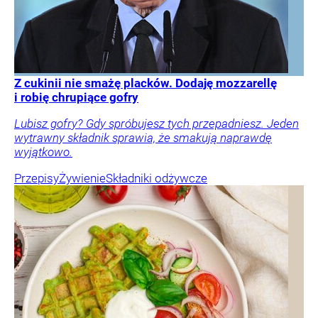
Z cukinii nie smażę placków. Dodaję mozzarellę
i robię chrupiące gofry
Lubisz gofry? Gdy spróbujesz tych przepadniesz. Jeden
wytrawny składnik sprawia, że smakują naprawdę
wyjątkowo.
Przepisy
Żywienie
Składniki odżywcze