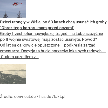
Dzieci utonęły w Wiśle, po 63 latach chcą usunąć ich groby.
"Obraz tego horroru mam przed oczami"
Groby trzech ofiar największej tragedii na Lubelszczyźnie
po II wojnie światowej mają zostać usunięte. Powód?
Od lat są całkowicie opuszczone – podkreśla zarząd
cmentarza. Decyzja ta budzi sprzeciw lokalnych radnych. –
Cudem uszedłem z...
Źródło:
con-nect.de / haz.de /fakt.pl