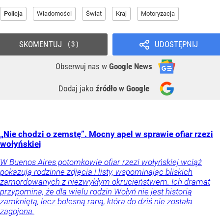
Policja
Wiadomości
Świat
Kraj
Motoryzacja
SKOMENTUJ
UDOSTĘPNIJ
3
Obserwuj nas
w
Google News
Dodaj jako
źródło w Google
„Nie chodzi o zemstę”. Mocny apel w sprawie ofiar rzezi
wołyńskiej
W Buenos Aires potomkowie ofiar rzezi wołyńskiej wciąż
pokazują rodzinne zdjęcia i listy, wspominając bliskich
zamordowanych z niezwykłym okrucieństwem. Ich dramat
przypomina, że dla wielu rodzin Wołyń nie jest historią
zamkniętą, lecz bolesną raną, która do dziś nie została
zagojona.