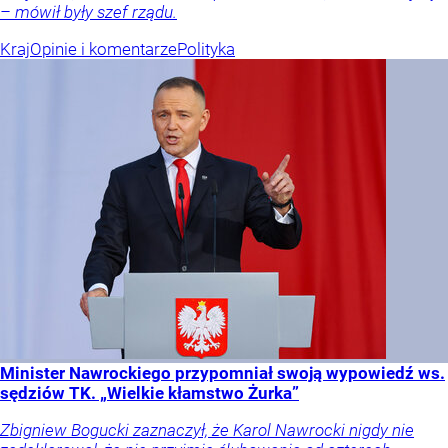
– mówił były szef rządu.
Kraj
Opinie i komentarze
Polityka
Minister Nawrockiego przypomniał swoją wypowiedź ws.
sędziów TK. „Wielkie kłamstwo Żurka”
Zbigniew Bogucki zaznaczył, że Karol Nawrocki nigdy nie