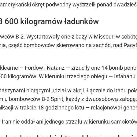
go amerykański okręt podwodny wystrzelił ponad dwadz
 600 kilogramów ładunków
owców B-2. Wystartowały one z bazy w Missouri w sobotę
nia, część bombowców skierowano na zachód, nad Pacyf
uklearne — Fordow i Natanz — zrzuciły one 14 bomb pene
600 kilogramów. W kierunku trzeciego obiegu — Isfahanu
szynami biorącymi udział w akcji. Łącznie do Iranu po
dmiu bombowców B-2 Spirit, każdy z dwuosobową załogą,
kacji w trakcie 18-godzinnego lotu — relacjonował gene
 Iran nie oddał ani jednego strzału w kierunku samolotów