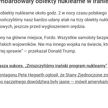
bardowały obiekty nuklearne w Irani
 obiekty nuklearne około godz. 2 w nocy czasu polskieg
ńczyliśmy nasz bardzo udany atak na trzy obiekty nuklea
owych, jeszcze przed wygłoszeniem orędzia.
ny na główne miejsce, Fordo. Wszystkie samoloty bezpi
kich wojowników. Nie ma innego wojska na świecie, któr
ej sprawie” — przekazał Donald Trump.
asza sukces. „Zniszczyliśmy irański program nuklearny”
entagonu Pete Hegseth ogłosił, że Stany Zjednoczone zn
o naczelnego dowództwa były jasne — mówił amerykańsk