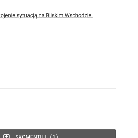
ojenie sytuacją na Bliskim Wschodzie.
SKOMENTUJ
1