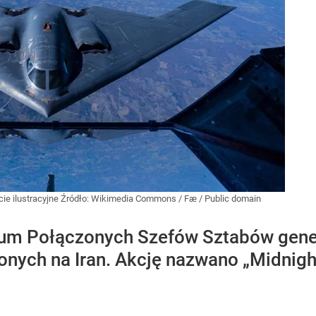
ie ilustracyjne
Źródło:
Wikimedia Commons
/
Fæ / Public domain
um Połączonych Szefów Sztabów genera
nych na Iran. Akcję nazwano „Midnigh