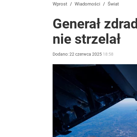
Wprost
/
Wiadomości
/
Świat
Generał zdrad
nie strzelał
Dodano:
22
czerwca
2025
18:58