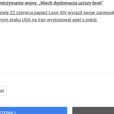
strzymanie wojny. „Niech dyplomacja uciszy broń”
zielę 22 czerwca papież Leon XIV wyraził swoje zaniepok
nym ataku USA na Iran wystosował apel o pokój.
at
STĘPNIJ