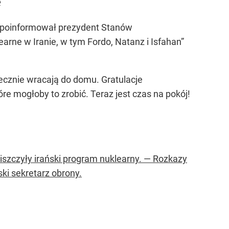
e
o poinformował prezydent Stanów
rne w Iranie, w tym Fordo, Natanz i Isfahan”
ecznie wracają do domu. Gratulacje
e mogłoby to zrobić. Teraz jest czas na pokój!
iszczyły irański program nuklearny. — Rozkazy
i sekretarz obrony.