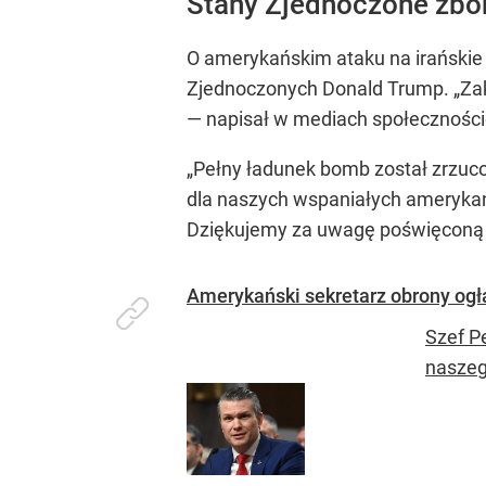
Stany Zjednoczone zbom
O amerykańskim ataku na irańskie
Zjednoczonych Donald Trump. „Zako
— napisał w mediach społeczności
„Pełny ładunek bomb został zrzuco
dla naszych wspaniałych amerykańs
Dziękujemy za uwagę poświęconą t
Amerykański sekretarz obrony ogł
Szef P
naszeg