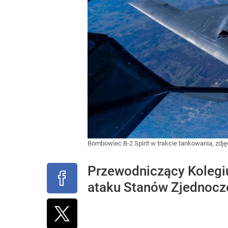
Bombowiec B-2 Spirit w trakcie tankowania, zdjęc
Przewodniczący Kolegi
ataku Stanów Zjednoczo