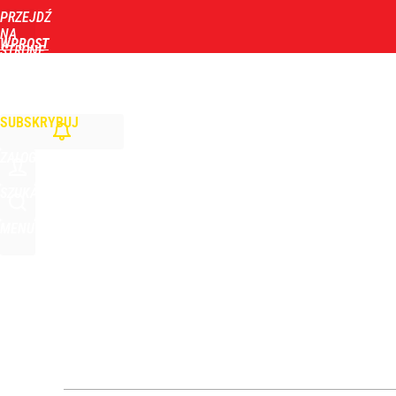
PRZEJDŹ
Udostępnij
1
Skomentuj
NA
WPROST
STRONĘ
GŁÓWNĄ
WIADOMOŚCI
POLITYKA
BIZNES
DOM
ZDROWIE
ROZRYWKA
TYGOD
SUBSKRYBUJ
ZALOGUJ
SZUKAJ
MENU