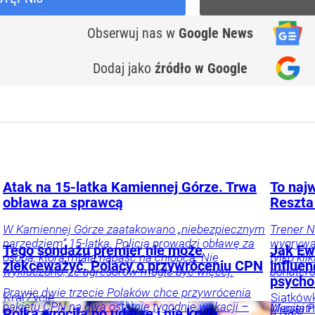
Obserwuj nas
w
Google News
Dodaj jako
źródło w Google
Atak na 15-latka Kamiennej Górze. Trwa
To najw
obława za sprawcą
Reszta
W Kamiennej Górze zaatakowano „niebezpiecznym
Trener N
narzędziem” 15-latka. Policja prowadzi obławę za
wygrywać
Tego sondażu premier nie może
Jak Ewa
osobą, która miała napaść na chłopca. Nie
tylko ki
zlekceważyć. Polacy o przywróceniu CPN
influe
wykluczono, że agresorów mogło być więcej.
bohater
psycho
Prawie dwie trzecie Polaków chce przywrócenia
Kraj
Życie
Siatków
pakietu CPN na dwa ostatnie tygodnie wakacji –
Maciej
W ostatn
P
u Nas
Polka wróciła po udarze i nie kryła