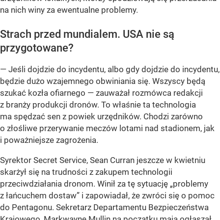
na nich winy za ewentualne problemy.
Strach przed mundialem. USA nie są
przygotowane?
— Jeśli dojdzie do incydentu, albo gdy dojdzie do incydentu,
będzie dużo wzajemnego obwiniania się. Wszyscy będą
szukać kozła ofiarnego — zauważał rozmówca redakcji
z branży produkcji dronów. To właśnie ta technologia
ma spędzać sen z powiek urzędników. Chodzi zarówno
o złośliwe przerywanie meczów lotami nad stadionem, jak
i poważniejsze zagrożenia.
Syrektor Secret Service, Sean Curran jeszcze w kwietniu
skarżył się na trudności z zakupem technologii
przeciwdziałania dronom. Winił za tę sytuację „problemy
z łańcuchem dostaw” i zapowiadał, że zwróci się o pomoc
do Pentagonu. Sekretarz Departamentu Bezpieczeństwa
Krajowego, Markwayne Mullin na początku maja ogłaszał