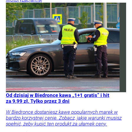
Od dzisiaj w Biedronce kawa „1+1 gratis” i hit
za 9,99 zł. Tylko przez 3 dni
W Biedronce dostaniesz kawę popularnych marek w
bardzo korzystnej cenie. Zobacz, jakie warunki musisz
spełnić, żeby kupić ten produkt za ułamek ceny.