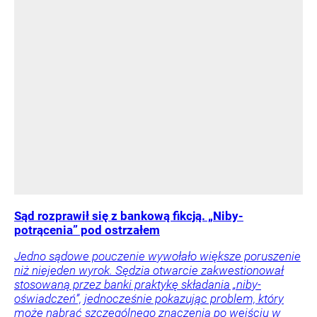
Sąd rozprawił się z bankową fikcją. „Niby-
potrącenia” pod ostrzałem
Jedno sądowe pouczenie wywołało większe poruszenie
niż niejeden wyrok. Sędzia otwarcie zakwestionował
stosowaną przez banki praktykę składania „niby-
oświadczeń”, jednocześnie pokazując problem, który
może nabrać szczególnego znaczenia po wejściu w