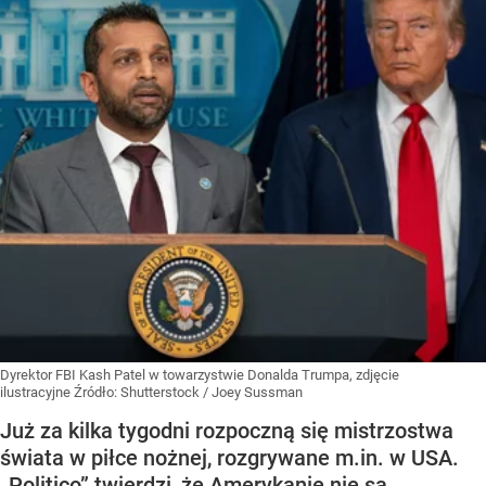
Dyrektor FBI Kash Patel w towarzystwie Donalda Trumpa, zdjęcie
ilustracyjne
Źródło:
Shutterstock
/
Joey Sussman
Już za kilka tygodni rozpoczną się mistrzostwa
świata w piłce nożnej, rozgrywane m.in. w USA.
„Politico” twierdzi, że Amerykanie nie są