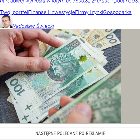
narodowej wyniosła w lutym br. 7690,82 zł brutto - podał GUS.
Twój portfel
Finanse i inwestycje
Firmy i rynki
Gospodarka
Radosław
Święcki