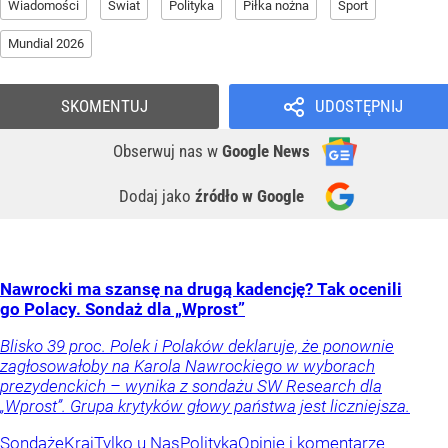
Wiadomości
Świat
Polityka
Piłka nożna
Sport
Mundial 2026
SKOMENTUJ
UDOSTĘPNIJ
Obserwuj nas
w
Google News
Dodaj jako
źródło w Google
Nawrocki ma szansę na drugą kadencję? Tak ocenili
go Polacy. Sondaż dla „Wprost”
Blisko 39 proc. Polek i Polaków deklaruje, że ponownie
zagłosowałoby na Karola Nawrockiego w wyborach
prezydenckich – wynika z sondażu SW Research dla
„Wprost”. Grupa krytyków głowy państwa jest liczniejsza.
Sondaże
Kraj
Tylko u Nas
Polityka
Opinie i komentarze