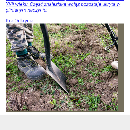
XVII wieku. Część znaleziska wciąż pozostaje ukryta w
glinianym naczyniu.
Kraj
Odkrycia