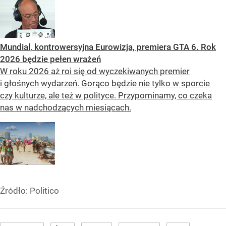
Mundial, kontrowersyjna Eurowizja, premiera GTA 6. Rok
2026 będzie pełen wrażeń
W roku 2026 aż roi się od wyczekiwanych premier
i głośnych wydarzeń. Gorąco będzie nie tylko w sporcie
czy kulturze, ale też w polityce. Przypominamy, co czeka
nas w nadchodzących miesiącach.
Źródło:
Politico