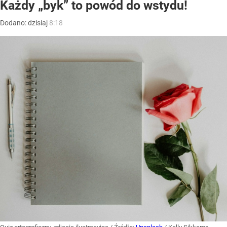
Każdy „byk” to powód do wstydu!
Dodano:
dzisiaj
8:18