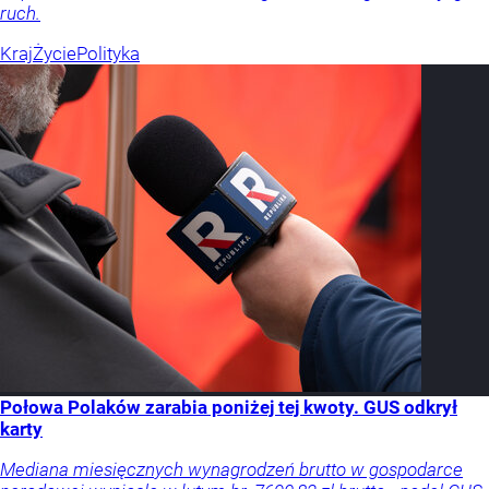
ruch.
Kraj
Życie
Polityka
Połowa Polaków zarabia poniżej tej kwoty. GUS odkrył
karty
Mediana miesięcznych wynagrodzeń brutto w gospodarce