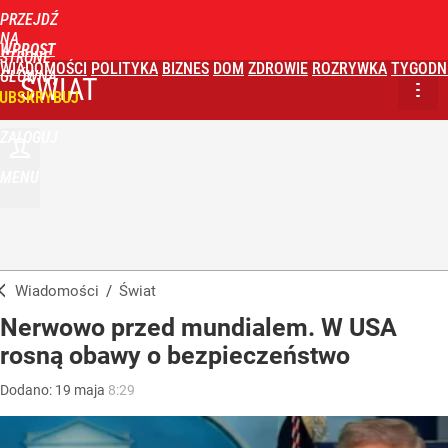
PRZEJDŹ
NA
WPROST
STRONĘ
WIADOMOŚCI
POLITYKA
BIZNES
DOM
ZDROWIE
ROZRYWKA
TYGODN
GŁÓWNĄ
ŚWIAT
UBSKRYBUJ
ZALOGUJ
MENU
Wiadomości
/
Świat
Nerwowo przed mundialem. W USA
rosną obawy o bezpieczeństwo
Dodano:
19
maja
8:29