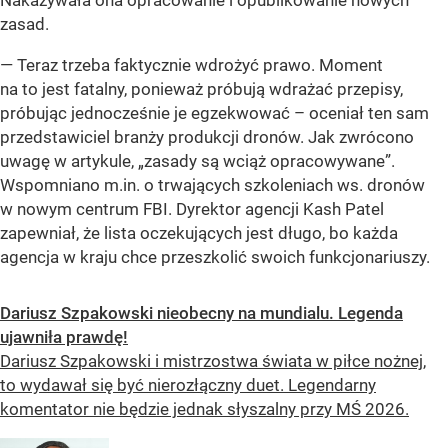
Nakazywała ona opracowanie i opublikowanie nowych
zasad.
— Teraz trzeba faktycznie wdrożyć prawo. Moment
na to jest fatalny, ponieważ próbują wdrażać przepisy,
próbując jednocześnie je egzekwować – oceniał ten sam
przedstawiciel branży produkcji dronów. Jak zwrócono
uwagę w artykule, „zasady są wciąż opracowywane”.
Wspomniano m.in. o trwających szkoleniach ws. dronów
w nowym centrum FBI. Dyrektor agencji Kash Patel
zapewniał, że lista oczekujących jest długo, bo każda
agencja w kraju chce przeszkolić swoich funkcjonariuszy.
Dariusz Szpakowski nieobecny na mundialu. Legenda
ujawniła prawdę!
Dariusz Szpakowski i mistrzostwa świata w piłce nożnej,
to wydawał się być nierozłączny duet. Legendarny
komentator nie będzie jednak słyszalny przy MŚ 2026.