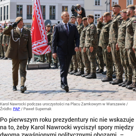
Karol Nawrocki podczas uroczystości na Placu Zamkowym w Warszawie
/
Źródło:
PAP
/
Paweł Supernak
Po pierwszym roku prezydentury nic nie wskazuje
na to, żeby Karol Nawrocki wyciszył spory między
dwoma zwaśnionymi politycznymi obozami. –