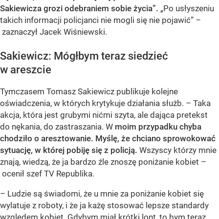
Sakiewicza grozi odebraniem sobie życia”.
„Po usłyszeniu
takich informacji policjanci nie mogli się nie pojawić” –
zaznaczył Jacek Wiśniewski.
Sakiewicz: Mógłbym teraz siedzieć
w areszcie
Tymczasem Tomasz Sakiewicz publikuje kolejne
oświadczenia, w których krytykuje działania służb. – Taka
akcja, która jest grubymi nićmi szyta, ale dająca pretekst
do nękania, do zastraszania. W
moim przypadku chyba
chodziło o aresztowanie. Myślę, że chciano sprowokować
sytuację, w której pobiję się z policją.
Wszyscy którzy mnie
znają, wiedzą, że ja bardzo źle znoszę poniżanie kobiet –
ocenił szef TV Republika.
– Ludzie są świadomi, że u mnie za poniżanie kobiet się
wylatuje z roboty, i że ja każę stosować lepsze standardy
względem kobiet. Gdybym miał krótki lont, to bym teraz