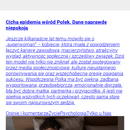
Cicha epidemia wśród Polek. Dane naprawdę
niepokoją
Jeszcze kilkanaście lat temu mówiło się o
„superwoman” – kobiecie, która miała z powodzeniem
łączyć karierę zawodową, macierzyństwo, atrakcyjny
wygląd, aktywność społeczną i szczęśliwy związek. Dziś
ten model nie tylko nie zniknął, ale został spotęgowany
przez media społecznościowe, kulturę nieustannego
porównywania się oraz wszechobecną presję osiągania
sukcesu. Współczesna Polka ma być piękna, zadbana,
wysportowana, przedsiębiorcza, emocjonalnie dojrzała.
Ma być dobrą matką, partnerką i przyjaciółką. A jeśli nie
spełnia wszystkich tych oczekiwań, często sama staje
się swoim najsurowszym sędzią.
Opinie i komentarze
Życie
Psychologia
Tylko u Nas