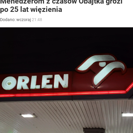
Menedżerom z czasów Obajtka grozi
po 25 lat więzienia
Dodano:
wczoraj
21:48