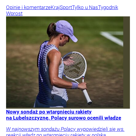
Opinie i komentarze
Kraj
Sport
Tylko u Nas
Tygodnik
Wprost
Nowy sondaż po wtargnięciu rakiety
na Lubelszczyznę. Polacy surowo ocenili władze
W najnowszym sondażu Polacy wypowiedzieli się ws.
reakcji władz po wtargnięciu rakiety w polską