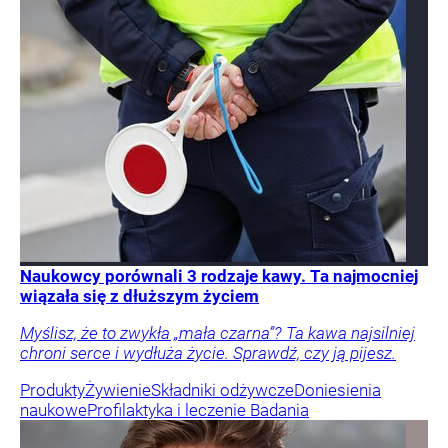
Naukowcy porównali 3 rodzaje kawy. Ta najmocniej
wiązała się z dłuższym życiem
Myślisz, że to zwykła „mała czarna”? Ta kawa najsilniej
chroni serce i wydłuża życie. Sprawdź, czy ją pijesz.
Produkty
Żywienie
Składniki odżywcze
Doniesienia
naukowe
Profilaktyka i leczenie
Badania