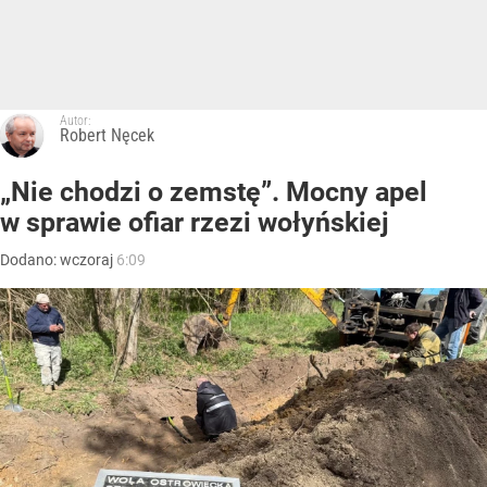
Autor:
Robert Nęcek
„Nie chodzi o zemstę”. Mocny apel
w sprawie ofiar rzezi wołyńskiej
Dodano:
wczoraj
6:09