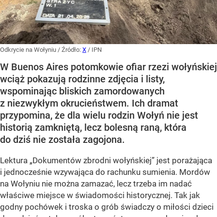
Odkrycie na Wołyniu
/ Źródło:
X
/
IPN
W Buenos Aires potomkowie ofiar rzezi wołyńskiej
wciąż pokazują rodzinne zdjęcia i listy,
wspominając bliskich zamordowanych
z niezwykłym okrucieństwem. Ich dramat
przypomina, że dla wielu rodzin Wołyń nie jest
historią zamkniętą, lecz bolesną raną, która
do dziś nie została zagojona.
Lektura „Dokumentów zbrodni wołyńskiej” jest porażająca
i jednocześnie wzywająca do rachunku sumienia. Mordów
na Wołyniu nie można zamazać, lecz trzeba im nadać
właściwe miejsce w świadomości historycznej. Tak jak
godny pochówek i troska o grób świadczy o miłości dzieci