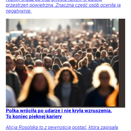
przestrzeń powietrzną. Znaczna część osób oceniła ją
negatywnie.
Polka wróciła po udarze i nie kryła wzruszenia.
To koniec pięknej kariery
Alicja Rosolska to z pewnością postać, która zapisała