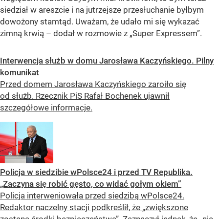
siedział w areszcie i na jutrzejsze przesłuchanie byłbym
dowożony stamtąd. Uważam, że udało mi się wykazać
zimną krwią – dodał w rozmowie z „Super Expressem”.
Interwencja służb w domu Jarosława Kaczyńskiego. Pilny
komunikat
Przed domem Jarosława Kaczyńskiego zaroiło się
od służb. Rzecznik PiS Rafał Bochenek ujawnił
szczegółowe informacje.
Policja w siedzibie wPolsce24 i przed TV Republika.
„Zaczyna się robić gęsto, co widać gołym okiem”
Policja interweniowała przed siedzibą wPolsce24.
Redaktor naczelny stacji podkreślił, że „zwiększone
zostaną środki bezpieczeństwa”. Zaznaczył jednak, że „nie