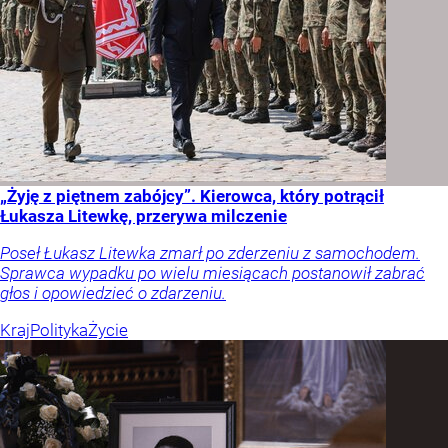
„Żyję z piętnem zabójcy”. Kierowca, który potrącił
Łukasza Litewkę, przerywa milczenie
Poseł Łukasz Litewka zmarł po zderzeniu z samochodem.
Sprawca wypadku po wielu miesiącach postanowił zabrać
głos i opowiedzieć o zdarzeniu.
Kraj
Polityka
Życie