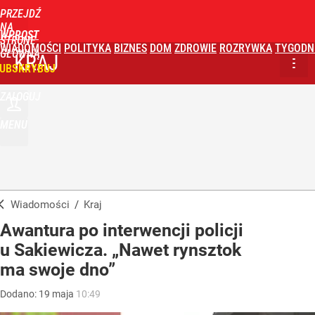
PRZEJDŹ
NA
WPROST
STRONĘ
WIADOMOŚCI
POLITYKA
BIZNES
DOM
ZDROWIE
ROZRYWKA
TYGODN
GŁÓWNĄ
KRAJ
UBSKRYBUJ
ZALOGUJ
MENU
Wiadomości
/
Kraj
Awantura po interwencji policji
u Sakiewicza. „Nawet rynsztok
ma swoje dno”
Dodano:
19
maja
10:49