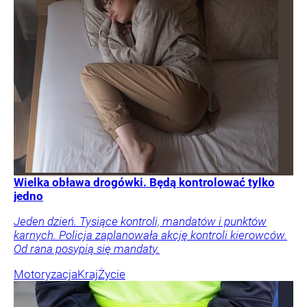
Wielka obława drogówki. Będą kontrolować tylko
jedno
Jeden dzień. Tysiące kontroli, mandatów i punktów
karnych. Policja zaplanowała akcję kontroli kierowców.
Od rana posypią się mandaty.
Motoryzacja
Kraj
Życie