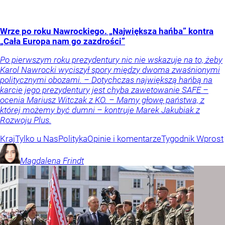
Wrze po roku Nawrockiego. „Największa hańba” kontra
„Cała Europa nam go zazdrości”
Po pierwszym roku prezydentury nic nie wskazuje na to, żeby
Karol Nawrocki wyciszył spory między dwoma zwaśnionymi
politycznymi obozami. – Dotychczas największą hańbą na
karcie jego prezydentury jest chyba zawetowanie SAFE –
ocenia Mariusz Witczak z KO. – Mamy głowę państwa, z
której możemy być dumni – kontruje Marek Jakubiak z
Rozwoju Plus.
Kraj
Tylko u Nas
Polityka
Opinie i komentarze
Tygodnik Wprost
Magdalena
Frindt