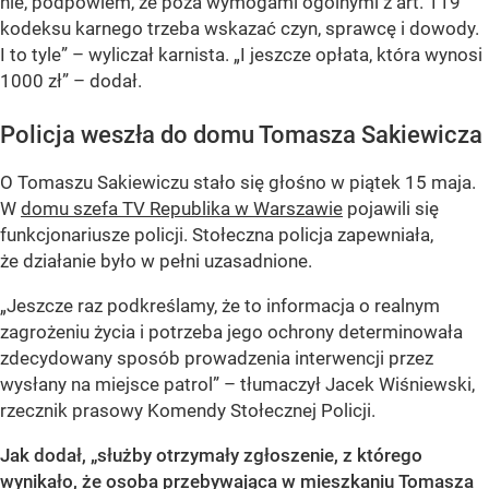
nie, podpowiem, że poza wymogami ogólnymi z art. 119
kodeksu karnego trzeba wskazać czyn, sprawcę i dowody.
I to tyle” – wyliczał karnista. „I jeszcze opłata, która wynosi
1000 zł” – dodał.
Policja weszła do domu Tomasza Sakiewicza
O Tomaszu Sakiewiczu stało się głośno w piątek 15 maja.
W
domu szefa TV Republika w Warszawie
pojawili się
funkcjonariusze policji. Stołeczna policja zapewniała,
że działanie było w pełni uzasadnione.
„Jeszcze raz podkreślamy, że to informacja o realnym
zagrożeniu życia i potrzeba jego ochrony determinowała
zdecydowany sposób prowadzenia interwencji przez
wysłany na miejsce patrol” – tłumaczył Jacek Wiśniewski,
rzecznik prasowy Komendy Stołecznej Policji.
Jak dodał, „służby otrzymały zgłoszenie, z którego
wynikało, że osoba przebywająca w mieszkaniu Tomasza