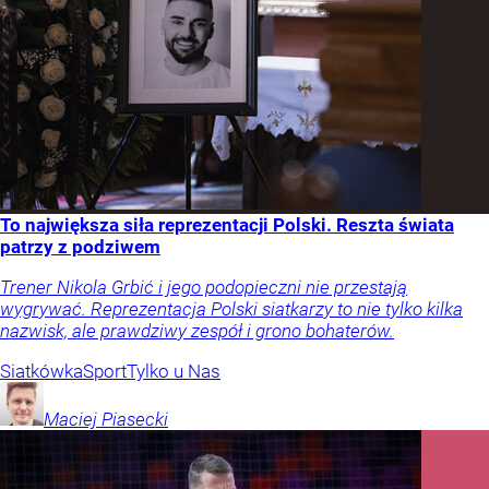
To największa siła reprezentacji Polski. Reszta świata
patrzy z podziwem
Trener Nikola Grbić i jego podopieczni nie przestają
wygrywać. Reprezentacja Polski siatkarzy to nie tylko kilka
nazwisk, ale prawdziwy zespół i grono bohaterów.
Siatkówka
Sport
Tylko u Nas
Maciej
Piasecki