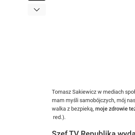
Tomasz Sakiewicz w mediach społec
mam myśli samobójczych, mój nast
walka z bezpieką,
moje zdrowie te
red.).
Szef TV Republika wyda