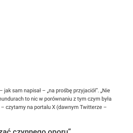
ak sam napisał – „na prośbę przyjaciół”. „Nie
mundurach to nic w porównaniu z tym czym była
” – czytamy na portalu X (dawnym Twitterze –
rzać czynnego oporu”