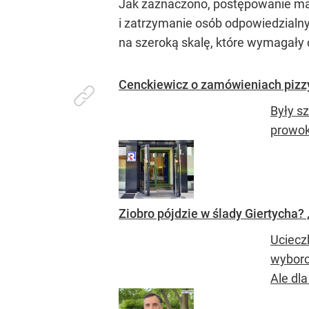
Jak zaznaczono, postępowanie ma c
i zatrzymanie osób odpowiedzialny
na szeroką skalę, które wymagały
Cenckiewicz o zamówieniach pizz
Były s
prowok
Ziobro pójdzie w ślady Giertycha? 
Uciecz
wyborc
Ale dla