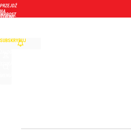
PRZEJDŹ
Udostępnij
1
Skomentuj
NA
WPROST
STRONĘ
GŁÓWNĄ
WIADOMOŚCI
POLITYKA
BIZNES
DOM
ZDROWIE
ROZRYWKA
TYGOD
SUBSKRYBUJ
ZALOGUJ
SZUKAJ
MENU