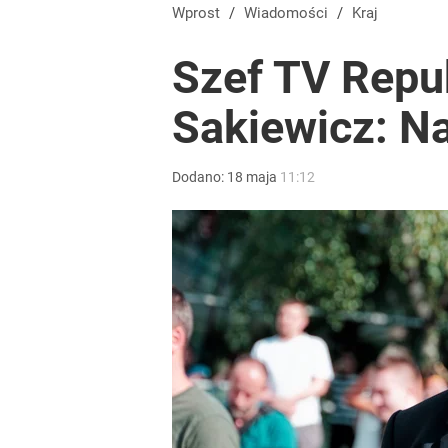
Wprost
/
Wiadomości
/
Kraj
Szef TV Repu
Sakiewicz: Na
Dodano:
18
maja
11:12