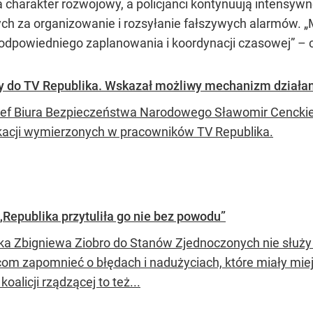
harakter rozwojowy, a policjanci kontynuują intensywne
ch za organizowanie i rozsyłanie fałszywych alarmów. „M
 odpowiedniego zaplanowania i koordynacji czasowej” – 
y do TV Republika. Wskazał możliwy mechanizm działa
zef Biura Bezpieczeństwa Narodowego Sławomir Cenckiew
acji wymierzonych w pracowników TV Republika.
„Republika przytuliła go nie bez powodu”
ka Zbigniewa Ziobro do Stanów Zjednoczonych nie służy 
om zapomnieć o błędach i nadużyciach, które miały miejs
 koalicji rządzącej to też...