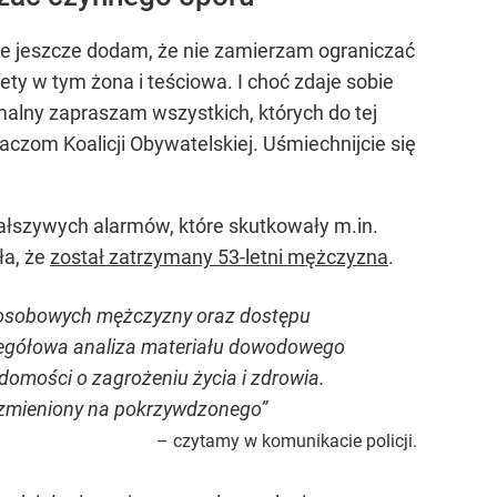
ie jeszcze dodam, że nie zamierzam ograniczać
ety w tym żona i teściowa. I choć zdaje sobie
alny zapraszam wszystkich, których do tej
aczom Koalicji Obywatelskiej. Uśmiechnijcie się
fałszywych alarmów, które skutkowały m.in.
ła, że
został zatrzymany 53-letni mężczyzna
.
 osobowych mężczyzny oraz dostępu
czegółowa analiza materiału dowodowego
domości o zagrożeniu życia i zdrowia.
 zmieniony na pokrzywdzonego”
– czytamy w komunikacie policji.