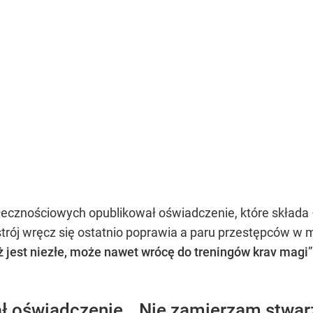
znościowych opublikował oświadczenie, które składa – j
rój wręcz się ostatnio poprawia a paru przestępców w 
ż jest niezłe, może nawet wrócę do treningów krav magi
ł oświadczenie. „Nie zamierzam stwa