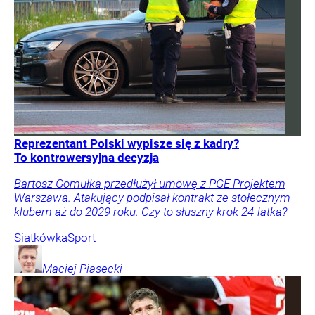
Reprezentant Polski wypisze się z kadry?
To kontrowersyjna decyzja
Bartosz Gomułka przedłużył umowę z PGE Projektem
Warszawa. Atakujący podpisał kontrakt ze stołecznym
klubem aż do 2029 roku. Czy to słuszny krok 24-latka?
Siatkówka
Sport
Maciej
Piasecki