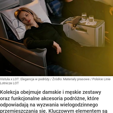
Vistula x LOT: Elegancja w podróży
/ Źródło:
Materiały prasowe
/
Polskie Linie
Lotnicze LOT
Kolekcja obejmuje damskie i męskie zestawy
oraz funkcjonalne akcesoria podróżne, które
odpowiadają na wyzwania wielogodzinnego
przemieszczania się. Kluczowym elementem są