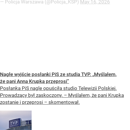
— Policja Warszawa (@Policja_KSP)
May 16, 2026
Nagłe wyjście posłanki PiS ze studia TVP. „Myślałem,
że pani Anna Krupka przeprosi”
Posłanka PiS nagle opuściła studio Telewizji Polskiej.
Prowadzący był zaskoczony. – Myślałem, że pani Krupka
zostanie i przeprosi – skomentował.