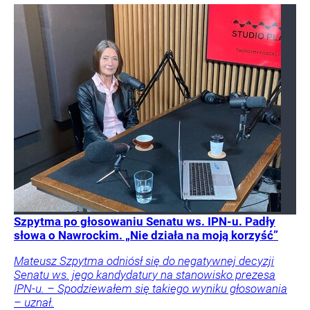
Szpytma po głosowaniu Senatu ws. IPN-u. Padły
słowa o Nawrockim. „Nie działa na moją korzyść”
Mateusz Szpytma odniósł się do negatywnej decyzji
Senatu ws. jego kandydatury na stanowisko prezesa
IPN-u. – Spodziewałem się takiego wyniku głosowania
– uznał.