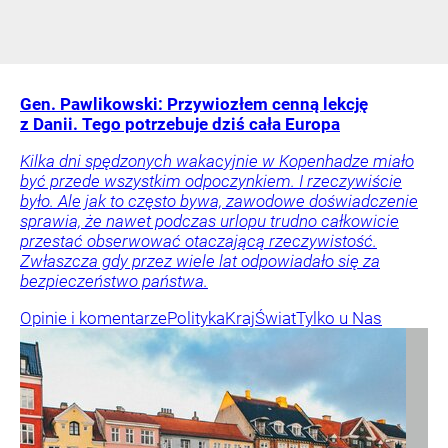
Gen. Pawlikowski: Przywiozłem cenną lekcję
z Danii. Tego potrzebuje dziś cała Europa
Kilka dni spędzonych wakacyjnie w Kopenhadze miało
być przede wszystkim odpoczynkiem. I rzeczywiście
było. Ale jak to często bywa, zawodowe doświadczenie
sprawia, że nawet podczas urlopu trudno całkowicie
przestać obserwować otaczającą rzeczywistość.
Zwłaszcza gdy przez wiele lat odpowiadało się za
bezpieczeństwo państwa.
Opinie i komentarze
Polityka
Kraj
Świat
Tylko u Nas