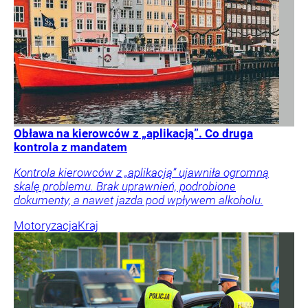
Obława na kierowców z „aplikacją”. Co druga
kontrola z mandatem
Kontrola kierowców z „aplikacją” ujawniła ogromną
skalę problemu. Brak uprawnień, podrobione
dokumenty, a nawet jazda pod wpływem alkoholu.
Motoryzacja
Kraj