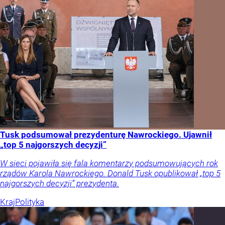
Tusk podsumował prezydenturę Nawrockiego. Ujawnił
„top 5 najgorszych decyzji”
W sieci pojawiła się fala komentarzy podsumowujących rok
rządów Karola Nawrockiego. Donald Tusk opublikował „top 5
najgorszych decyzji” prezydenta.
Kraj
Polityka