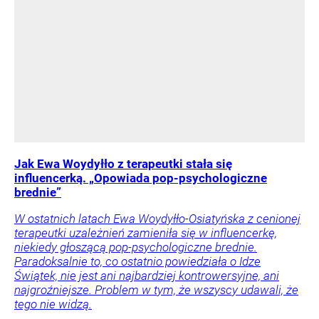
Jak Ewa Woydyłło z terapeutki stała się
influencerką. „Opowiada pop-psychologiczne
brednie”
W ostatnich latach Ewa Woydyłło-Osiatyńska z cenionej
terapeutki uzależnień zamieniła się w influencerkę,
niekiedy głoszącą pop-psychologiczne brednie.
Paradoksalnie to, co ostatnio powiedziała o Idze
Świątek, nie jest ani najbardziej kontrowersyjne, ani
najgroźniejsze. Problem w tym, że wszyscy udawali, że
tego nie widzą.