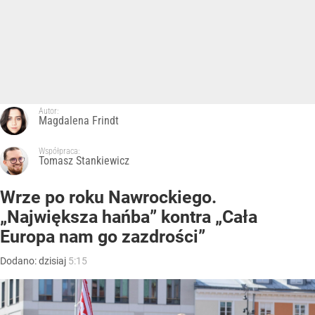
Autor:
Magdalena Frindt
Współpraca:
Tomasz Stankiewicz
Wrze po roku Nawrockiego.
„Największa hańba” kontra „Cała
Europa nam go zazdrości”
Dodano:
dzisiaj
5:15