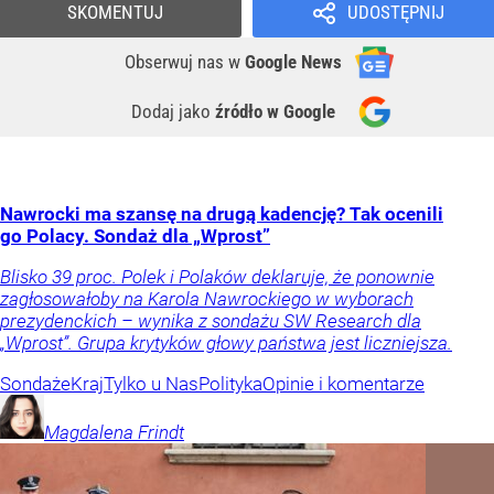
SKOMENTUJ
UDOSTĘPNIJ
Obserwuj nas
w
Google News
Dodaj jako
źródło w Google
Nawrocki ma szansę na drugą kadencję? Tak ocenili
go Polacy. Sondaż dla „Wprost”
Blisko 39 proc. Polek i Polaków deklaruje, że ponownie
zagłosowałoby na Karola Nawrockiego w wyborach
prezydenckich – wynika z sondażu SW Research dla
„Wprost”. Grupa krytyków głowy państwa jest liczniejsza.
Sondaże
Kraj
Tylko u Nas
Polityka
Opinie i komentarze
Magdalena
Frindt