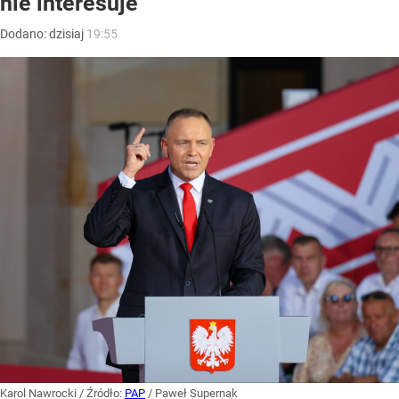
nie interesuje”
Dodano:
dzisiaj
19:55
Karol Nawrocki
/ Źródło:
PAP
/
Paweł Supernak