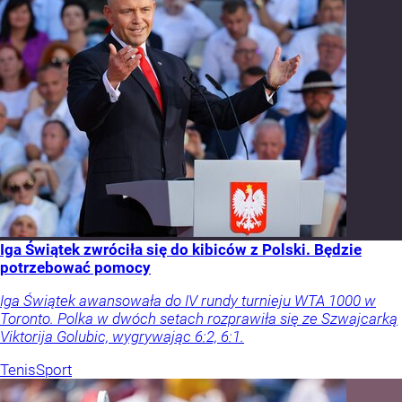
Iga Świątek zwróciła się do kibiców z Polski. Będzie
potrzebować pomocy
Iga Świątek awansowała do IV rundy turnieju WTA 1000 w
Toronto. Polka w dwóch setach rozprawiła się ze Szwajcarką
Viktorija Golubic, wygrywając 6:2, 6:1.
Tenis
Sport