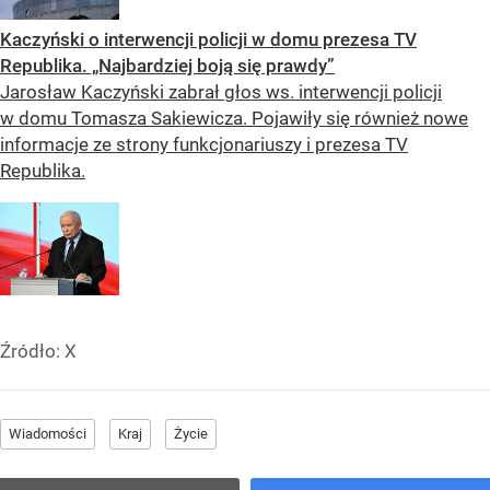
Kaczyński o interwencji policji w domu prezesa TV
Republika. „Najbardziej boją się prawdy”
Jarosław Kaczyński zabrał głos ws. interwencji policji
w domu Tomasza Sakiewicza. Pojawiły się również nowe
informacje ze strony funkcjonariuszy i prezesa TV
Republika.
Źródło:
X
Wiadomości
Kraj
Życie