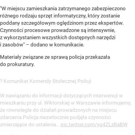
"W miejscu zamieszkania zatrzymanego zabezpieczono
różnego rodzaju sprzęt informatyczny, który zostanie
poddany szczegółowym oględzinom przez ekspertów.
Czynności procesowe prowadzone są intensywnie,
z wykorzystaniem wszystkich dostępnych narzędzi
i zasobów" – dodano w komunikacie.
Materiały związane ze sprawą policja przekazała
do prokuratury.
? Komunikat Komendy Stołecznej Policji
W nawiązaniu do informacji dotyczących interwencji w
mieszkaniu przy ul. Wiktorskiej w Warszawie informujemy,
że równolegle do działań prowadzonych na miejscu
zdarzenia Policja niezwłocznie podjęła czynności
zmierzające do ustalenia…
pic.twitter.com/yg4ZLzBaBW