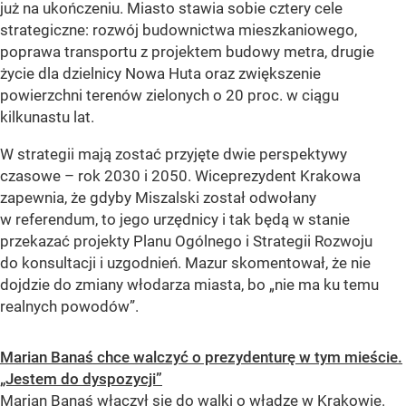
już na ukończeniu. Miasto stawia sobie cztery cele
strategiczne: rozwój budownictwa mieszkaniowego,
poprawa transportu z projektem budowy metra, drugie
życie dla dzielnicy Nowa Huta oraz zwiększenie
powierzchni terenów zielonych o 20 proc. w ciągu
kilkunastu lat.
W strategii mają zostać przyjęte dwie perspektywy
czasowe – rok 2030 i 2050. Wiceprezydent Krakowa
zapewnia, że gdyby Miszalski został odwołany
w referendum, to jego urzędnicy i tak będą w stanie
przekazać projekty Planu Ogólnego i Strategii Rozwoju
do konsultacji i uzgodnień. Mazur skomentował, że nie
dojdzie do zmiany włodarza miasta, bo „nie ma ku temu
realnych powodów”.
Marian Banaś chce walczyć o prezydenturę w tym mieście.
„Jestem do dyspozycji”
Marian Banaś włączył się do walki o władzę w Krakowie.