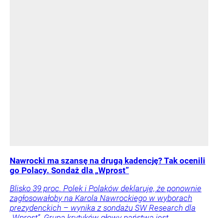
Nawrocki ma szansę na drugą kadencję? Tak ocenili
go Polacy. Sondaż dla „Wprost”
Blisko 39 proc. Polek i Polaków deklaruje, że ponownie
zagłosowałoby na Karola Nawrockiego w wyborach
prezydenckich – wynika z sondażu SW Research dla
„Wprost”. Grupa krytyków głowy państwa jest