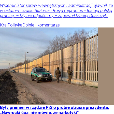
Wiceminister spraw wewnętrznych i administracji ujawnił, że
w ostatnim czasie Białoruś i Rosja migrantami testują polską
granicę. – My nie odpuścimy – zapewnił Maciej Duszczyk.
Kraj
Polityka
Opinie i komentarze
Były premier w rządzie PiS o próbie otrucia prezydenta.
„Nawrocki ćpa, nie mówię, że narkotyki”