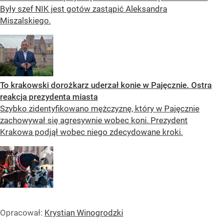
Były szef NIK jest gotów zastąpić Aleksandra
Miszalskiego.
To krakowski dorożkarz uderzał konie w Pajęcznie. Ostra
reakcja prezydenta miasta
Szybko zidentyfikowano mężczyznę, który w Pajęcznie
zachowywał się agresywnie wobec koni. Prezydent
Krakowa podjął wobec niego zdecydowane kroki.
Opracował:
Krystian Winogrodzki