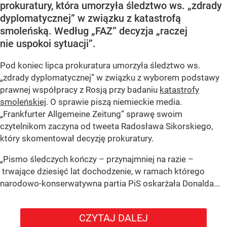
prokuratury, która umorzyła śledztwo ws. „zdrady
dyplomatycznej” w związku z katastrofą
smoleńską. Według „FAZ” decyzja „raczej
nie uspokoi sytuacji”.
Pod koniec lipca prokuratura umorzyła śledztwo ws.
„zdrady dyplomatycznej” w związku z wyborem podstawy
prawnej współpracy z Rosją przy badaniu
katastrofy
smoleńskiej
. O sprawie piszą niemieckie media.
„Frankfurter Allgemeine Zeitung” sprawę swoim
czytelnikom zaczyna od tweeta Radosława Sikorskiego,
który skomentował decyzję prokuratury.
„Pismo śledczych kończy – przynajmniej na razie –
trwające dziesięć lat dochodzenie, w ramach którego
narodowo-konserwatywna partia PiS oskarżała Donalda...
CZYTAJ DALEJ