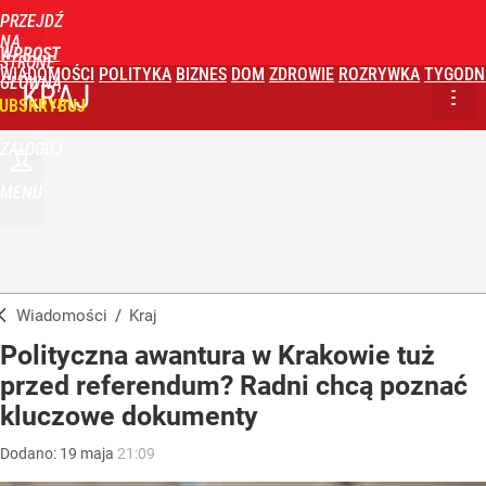
PRZEJDŹ
NA
WPROST
STRONĘ
WIADOMOŚCI
POLITYKA
BIZNES
DOM
ZDROWIE
ROZRYWKA
TYGODN
GŁÓWNĄ
KRAJ
UBSKRYBUJ
ZALOGUJ
MENU
Wiadomości
/
Kraj
Polityczna awantura w Krakowie tuż
przed referendum? Radni chcą poznać
kluczowe dokumenty
Dodano:
19
maja
21:09