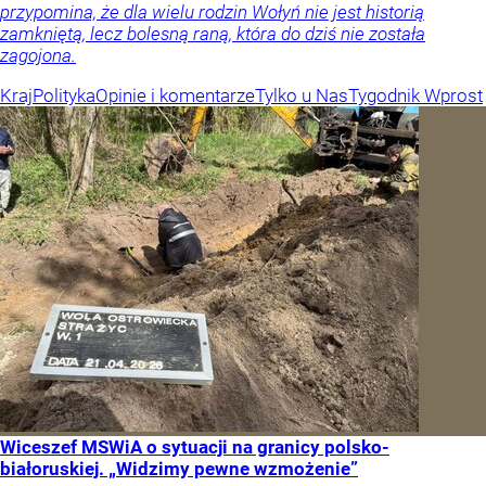
przypomina, że dla wielu rodzin Wołyń nie jest historią
zamkniętą, lecz bolesną raną, która do dziś nie została
zagojona.
Kraj
Polityka
Opinie i komentarze
Tylko u Nas
Tygodnik Wprost
Wiceszef MSWiA o sytuacji na granicy polsko-
białoruskiej. „Widzimy pewne wzmożenie”