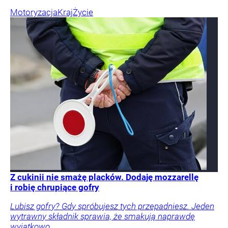
Motoryzacja
Kraj
Życie
Z cukinii nie smażę placków. Dodaję mozzarellę
i robię chrupiące gofry
Lubisz gofry? Gdy spróbujesz tych przepadniesz. Jeden
wytrawny składnik sprawia, że smakują naprawdę
wyjątkowo.