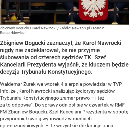
Zbigniew Bogucki i Karol Nawrocki
/ Źródło:
Newspix.pl
/
Marcin
Banaszkiewicz
Zbigniew Bogucki zaznaczył, że Karol Nawrocki
nigdy nie zadeklarował, że nie przyjmie
ślubowania od czterech sędziów TK. Szef
Kancelarii Prezydenta wyjaśnił, że kluczem będzie
decyzja Trybunału Konstytucyjnego.
Waldemar Żurek we wtorek 4 sierpnia powiedział w TVP
Info, że „Karol Nawrocki analizując życiorysy sędziów
Trybunału Konstytucyjnego
złamał prawo – i też
za to odpowie”. Do sprawy odniósł się w czwartek w RMF
FM Zbigniew Bogucki. Szef Kancelarii Prezydenta w sobotę
przypomniał swoją wypowiedź w mediach
społecznościowych. – Te wszystkie deklaracje pana