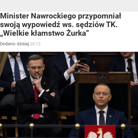
Minister Nawrockiego przypomniał
swoją wypowiedź ws. sędziów TK.
„Wielkie kłamstwo Żurka”
Dodano:
dzisiaj
20:12