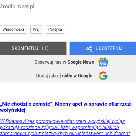
Źródło:
Onet.pl
Wiadomości
Kraj
Polityka
SKOMENTUJ
UDOSTĘPNIJ
1
Obserwuj nas
w
Google News
Dodaj jako
źródło w Google
„Nie chodzi o zemstę”. Mocny apel w sprawie ofiar rzezi
wołyńskiej
W Buenos Aires potomkowie ofiar rzezi wołyńskiej wciąż
pokazują rodzinne zdjęcia i listy, wspominając bliskich
zamordowanych z niezwykłym okrucieństwem. Ich dramat