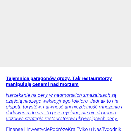
Tajemnica paragonów grozy. Tak restauratorzy
manipulują cenami nad morzem
Narzekanie na ceny w nadmorskich smażalniach są
częścią naszego wakacyjnego folkloru. Jednak to nie
głupota turystów, naiwność ani niezdolność mnożenia i
dodawania do stu. To przemyślana, ale nie do końca
uczciwa strategia restauratorów ukrywających ceny.
Finanse i inwestycje
Podróże
Kraj
Tylko u Nas
Tygodnik