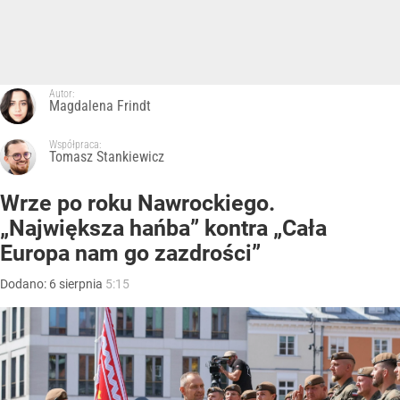
Autor:
Magdalena Frindt
Współpraca:
Tomasz Stankiewicz
Wrze po roku Nawrockiego.
„Największa hańba” kontra „Cała
Europa nam go zazdrości”
Dodano:
6
sierpnia
5:15