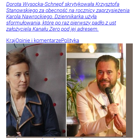
Dorota Wysocka-Schnepf skrytykowała Krzysztofa
Stanowskiego za obecność na rocznicy zaprzysiężenia
Karola Nawrockiego. Dziennikarka użyła
sformułowania, które po raz pierwszy padło z ust
założyciela Kanału Zero pod jej adresem.
Kraj
Opinie i komentarze
Polityka