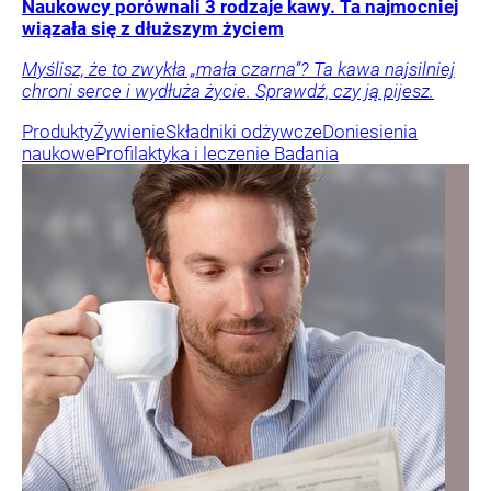
Naukowcy porównali 3 rodzaje kawy. Ta najmocniej
wiązała się z dłuższym życiem
Myślisz, że to zwykła „mała czarna”? Ta kawa najsilniej
chroni serce i wydłuża życie. Sprawdź, czy ją pijesz.
Produkty
Żywienie
Składniki odżywcze
Doniesienia
naukowe
Profilaktyka i leczenie
Badania