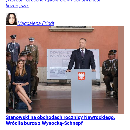
liczniejsza.
Magdalena
Frindt
Stanowski na obchodach rocznicy Nawrockiego.
Wróciła burza z Wysocką-Schnepf