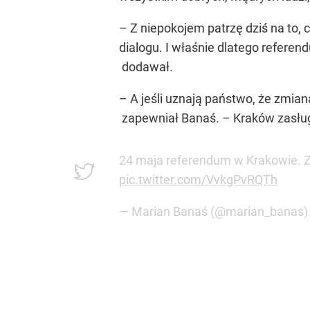
– Z niepokojem patrzę dziś na to,
dialogu. I właśnie dlatego refer
dodawał.
– A jeśli uznają państwo, że zmia
zapewniał Banaś. – Kraków zasług
24 maja referendum w Krakowie. Z
pic.twitter.com/VvkgPvRQTh
— Marian Banaś (@marian_banas