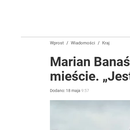
Wprost
/
Wiadomości
/
Kraj
Marian Banaś
mieście. „Jes
Dodano:
18
maja
9:57