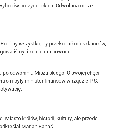
rze wyborów prezydenckich. Odwołana może
 – Robimy wszystko, by przekonać mieszkańców,
orygowaliśmy; i że nie ma powodu
 po odwołaniu Miszalskiego. O swojej chęci
oli i były minister finansów w rządzie PiS.
motywację.
Miasto królów, historii, kultury, ale przede
podkreślał Marian Banaś.