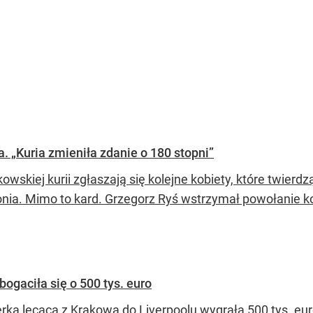
. „Kuria zmieniła zdanie o 180 stopni”
owskiej kurii zgłaszają się kolejne kobiety, które twier
nia. Mimo to kard. Grzegorz Ryś wstrzymał powołanie kom
gaciła się o 500 tys. euro
rka lecąca z Krakowa do Liverpoolu wygrała 500 tys. euro