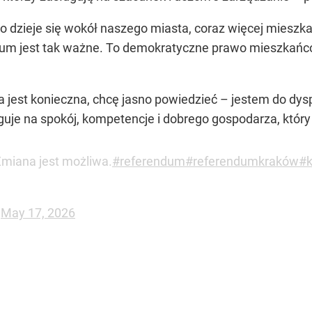
 co dzieje się wokół naszego miasta, coraz więcej miesz
endum jest tak ważne. To demokratyczne prawo mieszka
na jest konieczna, chcę jasno powiedzieć – jestem do d
uje na spokój, kompetencje i dobrego gospodarza, któr
miana jest możliwa.
#referendum
#referendumkraków
#k
)
May 17, 2026