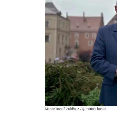
Marian Banaś
Źródło:
X
/
@marian_banas