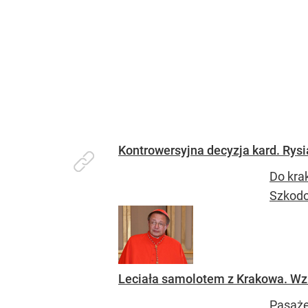
Kontrowersyjna decyzja kard. Rysia
Do krak
Szkodo
Leciała samolotem z Krakowa. Wzbo
Pasaże