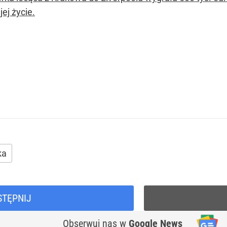
jej życie.
ka
STĘPNIJ
Obserwuj nas
w
Google News