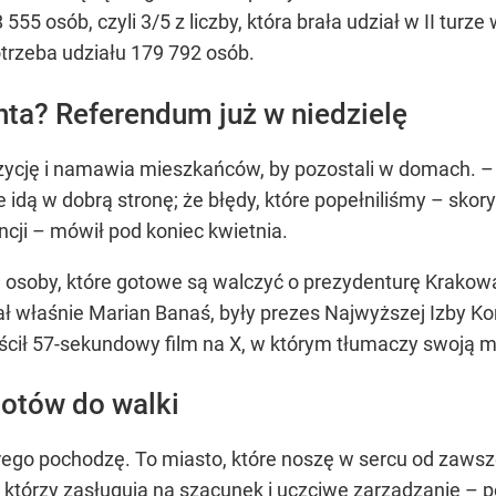
555 osób, czyli 3/5 z liczby, która brała udział w II tu
potrzeba udziału 179 792 osób.
ta? Referendum już w niedzielę
pozycję i namawia mieszkańców, by pozostali w domach.
cie idą w dobrą stronę; że błędy, które popełniliśmy – sk
ji – mówił pod koniec kwietnia.
 osoby, które gotowe są walczyć o prezydenturę Krakowa
właśnie Marian Banaś, były prezes Najwyższej Izby Kontr
ścił 57-sekundowy film na X, w którym tłumaczy swoją 
otów do walki
rego pochodzę. To miasto, które noszę w sercu od zawsze. 
 którzy zasługują na szacunek i uczciwe zarządzanie – 