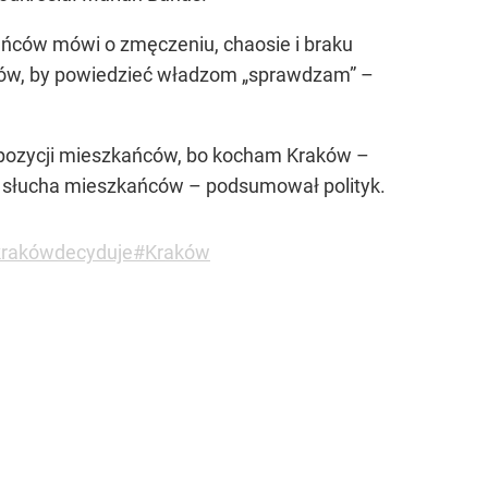
kańców mówi o zmęczeniu, chaosie i braku
ńców, by powiedzieć władzom „sprawdzam” –
yspozycji mieszkańców, bo kocham Kraków –
y słucha mieszkańców – podsumował polityk.
rakówdecyduje
#Kraków