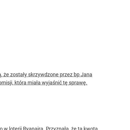
dzą, że zostały skrzywdzone przez bp Jana
isji, która miała wyjaśnić tę sprawę.
 w loterii Ryanaira. Przyznała, że ta kwota