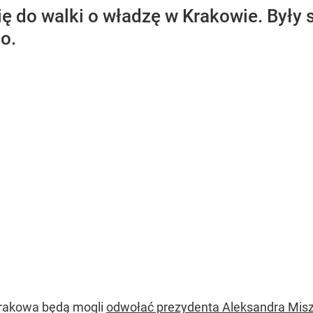
ę do walki o władzę w Krakowie. Były s
o.
Krakowa będą mogli
odwołać prezydenta Aleksandra Mis