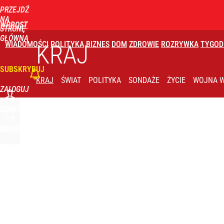
PRZEJDŹ
Udostępnij
0
Skomentuj
NA
WPROST
STRONĘ
GŁÓWNĄ
WIADOMOŚCI
POLITYKA
BIZNES
DOM
ZDROWIE
ROZRYWKA
TYGOD
KRAJ
SUBSKRYBUJ
KRAJ
ŚWIAT
POLITYKA
SONDAŻE
ŻYCIE
WOJNA W
ZALOGUJ
SZUKAJ
MENU