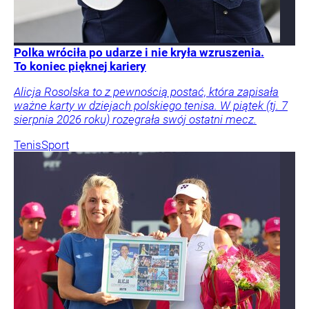
Polka wróciła po udarze i nie kryła wzruszenia.
To koniec pięknej kariery
Alicja Rosolska to z pewnością postać, która zapisała
ważne karty w dziejach polskiego tenisa. W piątek (tj. 7
sierpnia 2026 roku) rozegrała swój ostatni mecz.
Tenis
Sport