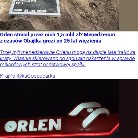
Orlen stracił przez nich 1,5 mld zł? Menedżerom
z czasów Obajtka grozi po 25 lat więzienia
Trzej byli menedżerowie Orlenu mogą na długie lata trafić za
kraty. Właśnie skierowano do sądu akt oskarżenia w sprawie
miliardowych strat państwowej spółki.
Kraj
Polityka
Gospodarka