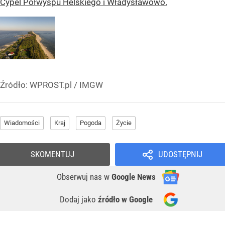
Cypel Półwyspu Helskiego i Władysławowo.
Źródło:
WPROST.pl
/
IMGW
Wiadomości
Kraj
Pogoda
Życie
SKOMENTUJ
UDOSTĘPNIJ
Obserwuj nas
w
Google News
Dodaj jako
źródło w Google