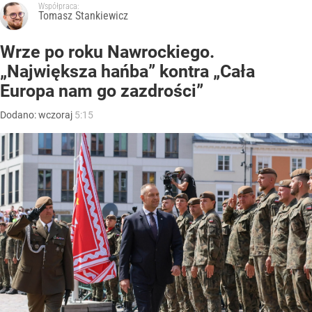
Współpraca:
Tomasz Stankiewicz
Wrze po roku Nawrockiego.
„Największa hańba” kontra „Cała
Europa nam go zazdrości”
Dodano:
wczoraj
5:15