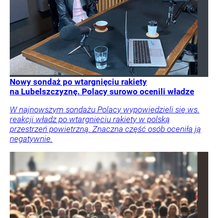
Nowy sondaż po wtargnięciu rakiety
na Lubelszczyznę. Polacy surowo ocenili władze
W najnowszym sondażu Polacy wypowiedzieli się ws.
reakcji władz po wtargnięciu rakiety w polską
przestrzeń powietrzną. Znaczna część osób oceniła ją
negatywnie.