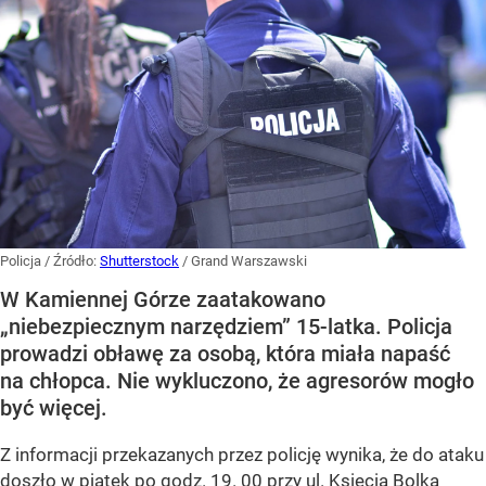
Policja
/ Źródło:
Shutterstock
/
Grand Warszawski
W Kamiennej Górze zaatakowano
„niebezpiecznym narzędziem” 15-latka. Policja
prowadzi obławę za osobą, która miała napaść
na chłopca. Nie wykluczono, że agresorów mogło
być więcej.
Z informacji przekazanych przez policję wynika, że do ataku
doszło w piątek po godz. 19. 00 przy ul. Księcia Bolka