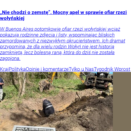
„Nie chodzi o zemstę”. Mocny apel w sprawie ofiar rzezi
wołyńskiej
W Buenos Aires potomkowie ofiar rzezi wołyńskiej wciąż
pokazują rodzinne zdjęcia i listy, wspominając bliskich
zamordowanych z niezwykłym okrucieństwem. Ich dramat
przypomina, że dla wielu rodzin Wołyń nie jest historią
zamkniętą, lecz bolesną raną, która do dziś nie została
zagojona.
Kraj
Polityka
Opinie i komentarze
Tylko u Nas
Tygodnik Wprost