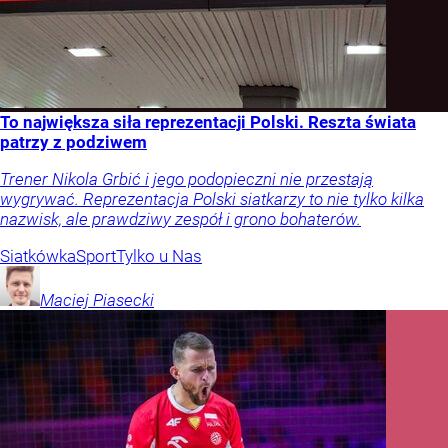
To największa siła reprezentacji Polski. Reszta świata
patrzy z podziwem
Trener Nikola Grbić i jego podopieczni nie przestają
wygrywać. Reprezentacja Polski siatkarzy to nie tylko kilka
nazwisk, ale prawdziwy zespół i grono bohaterów.
Siatkówka
Sport
Tylko u Nas
Maciej
Piasecki