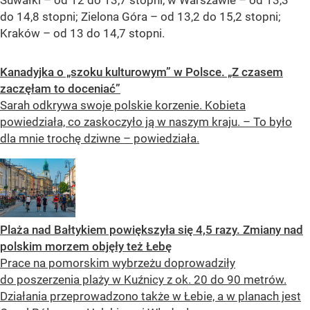
do 14,8 stopni; Zielona Góra – od 13,2 do 15,2 stopni;
Kraków – od 13 do 14,7 stopni.
Kanadyjka o „szoku kulturowym” w Polsce. „Z czasem
zaczęłam to doceniać”
Sarah odkrywa swoje polskie korzenie. Kobieta
powiedziała, co zaskoczyło ją w naszym kraju. – To było
dla mnie trochę dziwne – powiedziała.
Plaża nad Bałtykiem powiększyła się 4,5 razy. Zmiany nad
polskim morzem objęły też Łebę
Prace na pomorskim wybrzeżu doprowadziły
do poszerzenia plaży w Kuźnicy z ok. 20 do 90 metrów.
Działania przeprowadzono także w Łebie, a w planach jest