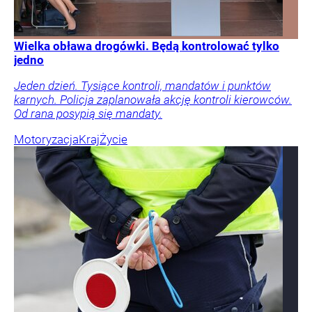
Wielka obława drogówki. Będą kontrolować tylko
jedno
Jeden dzień. Tysiące kontroli, mandatów i punktów
karnych. Policja zaplanowała akcję kontroli kierowców.
Od rana posypią się mandaty.
Motoryzacja
Kraj
Życie