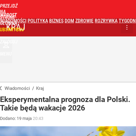
PRZEJDŹ
NA
WPROST
STRONĘ
WIADOMOŚCI
POLITYKA
BIZNES
DOM
ZDROWIE
ROZRYWKA
TYGODN
GŁÓWNĄ
KRAJ
UBSKRYBUJ
ZALOGUJ
MENU
Wiadomości
/
Kraj
Eksperymentalna prognoza dla Polski.
Takie będą wakacje 2026
Dodano:
19
maja
20:43