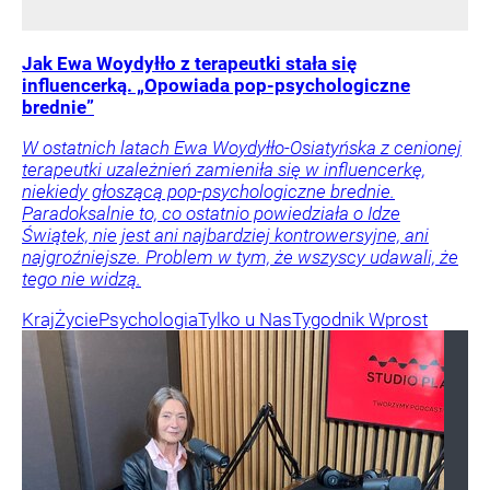
Jak Ewa Woydyłło z terapeutki stała się
influencerką. „Opowiada pop-psychologiczne
brednie”
W ostatnich latach Ewa Woydyłło-Osiatyńska z cenionej
terapeutki uzależnień zamieniła się w influencerkę,
niekiedy głoszącą pop-psychologiczne brednie.
Paradoksalnie to, co ostatnio powiedziała o Idze
Świątek, nie jest ani najbardziej kontrowersyjne, ani
najgroźniejsze. Problem w tym, że wszyscy udawali, że
tego nie widzą.
Kraj
Życie
Psychologia
Tylko u Nas
Tygodnik Wprost