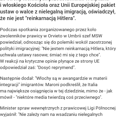
i włoskiego Kościoła oraz Unii Europejskiej pakiet
ustaw o walce z nielegalną imigracją, oświadczył,
że nie jest "reinkarnacją Hitlera".
Podczas spotkania zorganizowanego przez koło
zwolenników prawicy w Orvieto w Umbrii szef MSW
powiedział, odnosząc się do polemiki wokół zaostrzonej
polityki imigracyjnej: "Nie jestem reinkarnacją Hitlera, który
uchwala ustawy rasowe; śmiać mi się z tego chce".
W reakcji na krytyczne opinie płynące ze strony UE
odpowiedział zaś: "Dosyć reprymend".
Następnie dodał: "Włochy są w awangardzie w materii
integracji" imigrantów. Maroni podkreślił, że Italia
ma największe osiągnięcia w tej dziedzinie, mimo że - jak
mówił - "niektóre media twierdzą coś przeciwnego".
Minister spraw wewnętrznych z prawicowej Ligi Północnej
wyjaśnił: "Nie zależy nam na wsadzaniu nielegalnych