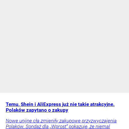
Temu, Shein i AliExpress już nie takie atrakcyjne.
Polaków zapytano o zakupy
Nowe unijne cła zmieniły zakupowe przyzwyczajenia
Polaków. Sondaż dla „Wprost” pokazuje, że niemal