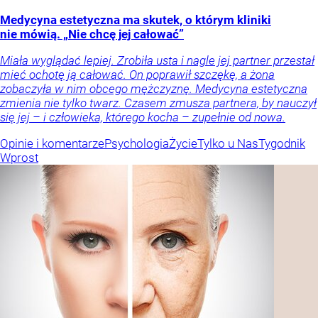
Medycyna estetyczna ma skutek, o którym kliniki
nie mówią. „Nie chcę jej całować”
Miała wyglądać lepiej. Zrobiła usta i nagle jej partner przestał
mieć ochotę ją całować. On poprawił szczękę, a żona
zobaczyła w nim obcego mężczyznę. Medycyna estetyczna
zmienia nie tylko twarz. Czasem zmusza partnera, by nauczył
się jej – i człowieka, którego kocha – zupełnie od nowa.
Opinie i komentarze
Psychologia
Życie
Tylko u Nas
Tygodnik
Wprost