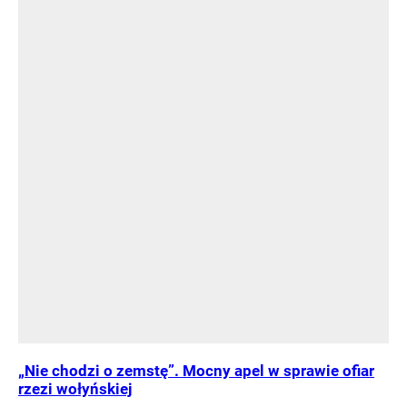
„Nie chodzi o zemstę”. Mocny apel w sprawie ofiar
rzezi wołyńskiej