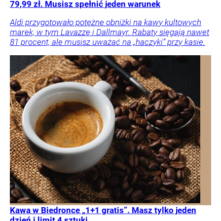
79,99 zł. Musisz spełnić jeden warunek
Aldi przygotowało potężne obniżki na kawy kultowych
marek, w tym Lavazzę i Dallmayr. Rabaty sięgają nawet
81 procent, ale musisz uważać na „haczyki” przy kasie.
Kawa w Biedronce „1+1 gratis”. Masz tylko jeden
dzień i limit 4 sztuki