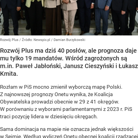
Rozwój Plus
/ Źródło:
Newspix.pl
/
Damian Burzykowski
Rozwój Plus ma dziś 40 posłów, ale prognoza daje
mu tylko 19 mandatów. Wśród zagrożonych są
m.in. Paweł Jabłoński, Janusz Cieszyński i Łukasz
Kmita.
Rozłam w PiS mocno zmienił wyborczą mapę Polski.
Z najnowszej prognozy Onetu wynika, że Koalicja
Obywatelska prowadzi obecnie w 29 z 41 okręgów.
W porównaniu z wyborami parlamentarnymi z 2023 r. PiS
traci pozycję lidera w dziesięciu okręgach.
Sama dominacja na mapie nie oznacza jednak większości
w Sejmie. Według wyliczeń Onetu obecnej koalicji rządzącej