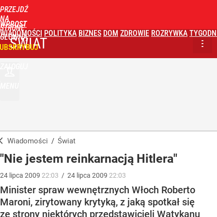
PRZEJDŹ
NA
WPROST
STRONĘ
WIADOMOŚCI
POLITYKA
BIZNES
DOM
ZDROWIE
ROZRYWKA
TYGODN
GŁÓWNĄ
ŚWIAT
UBSKRYBUJ
ZALOGUJ
MENU
Wiadomości
/
Świat
"Nie jestem reinkarnacją Hitlera"
24
lipca
2009
22:03
/
24
lipca
2009
22:03
Minister spraw wewnętrznych Włoch Roberto
Maroni, zirytowany krytyką, z jaką spotkał się
ze strony niektórych przedstawicieli Watykanu