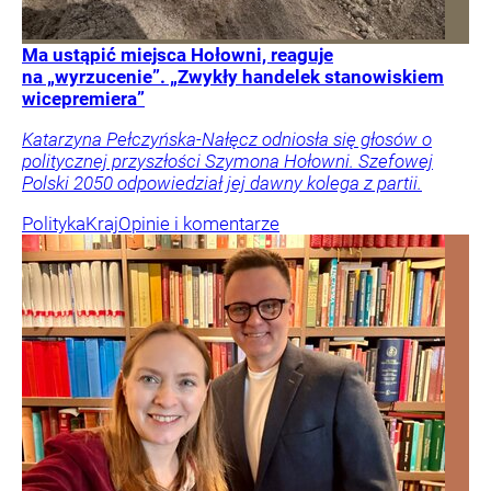
Ma ustąpić miejsca Hołowni, reaguje
na „wyrzucenie”. „Zwykły handelek stanowiskiem
wicepremiera”
Katarzyna Pełczyńska-Nałęcz odniosła się głosów o
politycznej przyszłości Szymona Hołowni. Szefowej
Polski 2050 odpowiedział jej dawny kolega z partii.
Polityka
Kraj
Opinie i komentarze