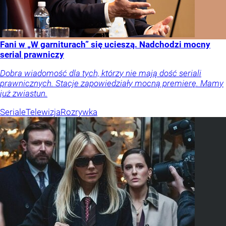
Fani w „W garniturach” się ucieszą. Nadchodzi mocny
serial prawniczy
Dobra wiadomość dla tych, którzy nie mają dość seriali
prawnicznych. Stacje zapowiedziały mocną premierę. Mamy
już zwiastun.
Seriale
Telewizja
Rozrywka