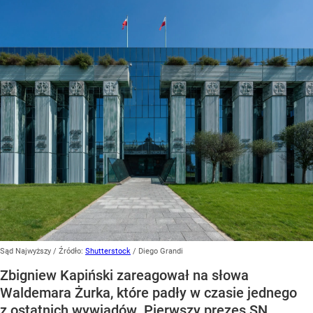
Sąd Najwyższy
/ Źródło:
Shutterstock
/
Diego Grandi
Zbigniew Kapiński zareagował na słowa
Waldemara Żurka, które padły w czasie jednego
z ostatnich wywiadów. Pierwszy prezes SN