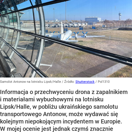
Samolot Antonow na lotnisku Lipsk/Halle
/ Źródło:
Shutterstock
/
Pol1310
Informacja o przechwyceniu drona z zapalnikiem
i materiałami wybuchowymi na lotnisku
Lipsk/Halle, w pobliżu ukraińskiego samolotu
transportowego Antonow, może wydawać się
kolejnym niepokojącym incydentem w Europie.
W mojej ocenie jest jednak czymś znacznie