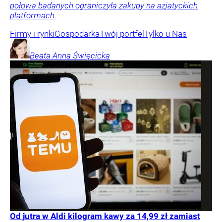
połowa badanych ograniczyła zakupy na azjatyckich
platformach.
Firmy i rynki
Gospodarka
Twój portfel
Tylko u Nas
Beata Anna
Święcicka
Od jutra w Aldi kilogram kawy za 14,99 zł zamiast