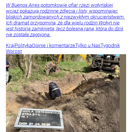
W Buenos Aires potomkowie ofiar rzezi wołyńskiej
wciąż pokazują rodzinne zdjęcia i listy, wspominając
bliskich zamordowanych z niezwykłym okrucieństwem.
Ich dramat przypomina, że dla wielu rodzin Wołyń nie
jest historią zamkniętą, lecz bolesną raną, która do dziś
nie została zagojona.
Kraj
Polityka
Opinie i komentarze
Tylko u Nas
Tygodnik
Wprost