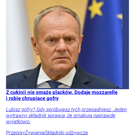
Z cukinii nie smażę placków. Dodaję mozzarellę
i robię chrupiące gofry
Lubisz gofry? Gdy spróbujesz tych przepadniesz. Jeden
wytrawny składnik sprawia, że smakują naprawdę
wyjątkowo.
Przepisy
Żywienie
Składniki odżywcze