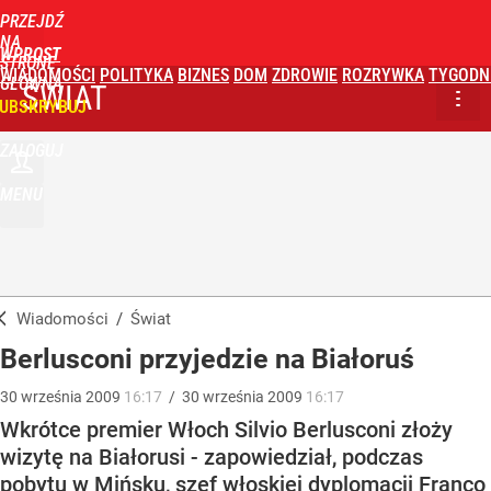
PRZEJDŹ
NA
WPROST
STRONĘ
WIADOMOŚCI
POLITYKA
BIZNES
DOM
ZDROWIE
ROZRYWKA
TYGODN
GŁÓWNĄ
ŚWIAT
UBSKRYBUJ
ZALOGUJ
MENU
Wiadomości
/
Świat
Berlusconi przyjedzie na Białoruś
30
września
2009
16:17
/
30
września
2009
16:17
Wkrótce premier Włoch Silvio Berlusconi złoży
wizytę na Białorusi - zapowiedział, podczas
pobytu w Mińsku, szef włoskiej dyplomacji Franco