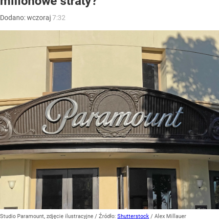
milionowe straty?
Dodano:
wczoraj
7:32
Studio Paramount, zdjęcie ilustracyjne
/ Źródło:
Shutterstock
/
Alex Millauer