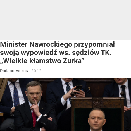
Minister Nawrockiego przypomniał
swoją wypowiedź ws. sędziów TK.
„Wielkie kłamstwo Żurka”
Dodano:
wczoraj
20:12