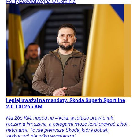
Polityka
Świat
Wojna w Ukrainie
Lepiej uważaj na mandaty. Skoda Superb Sportline
2.0 TSI 265 KM
Ma 265 KM, napęd na 4 koła, wygląda prawie jak
rodzinna limuzyna, a osiągami może konkurować z hot
hatchami. To nie pierwsza Skoda, która potrafi
zaskoczyć nie tylko wymiarami.