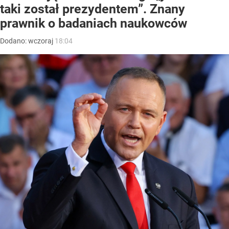
taki został prezydentem”. Znany
prawnik o badaniach naukowców
Dodano:
wczoraj
18:04