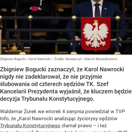
Zbigniew Bogucki i Karol Nawrocki
/ Źródło:
Newspix.pl
/
Marcin Banaszkiewicz
Zbigniew Bogucki zaznaczył, że Karol Nawrocki
nigdy nie zadeklarował, że nie przyjmie
ślubowania od czterech sędziów TK. Szef
Kancelarii Prezydenta wyjaśnił, że kluczem będzie
decyzja Trybunału Konstytucyjnego.
Waldemar Żurek we wtorek 4 sierpnia powiedział w TVP
Info, że „Karol Nawrocki analizując życiorysy sędziów
Trybunału Konstytucyjnego
złamał prawo – i też