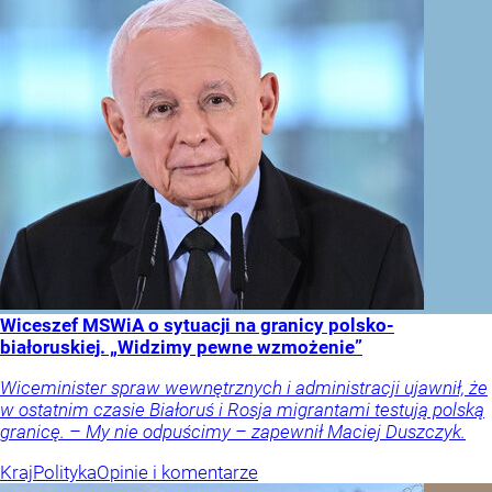
Wiceszef MSWiA o sytuacji na granicy polsko-
białoruskiej. „Widzimy pewne wzmożenie”
Wiceminister spraw wewnętrznych i administracji ujawnił, że
w ostatnim czasie Białoruś i Rosja migrantami testują polską
granicę. – My nie odpuścimy – zapewnił Maciej Duszczyk.
Kraj
Polityka
Opinie i komentarze