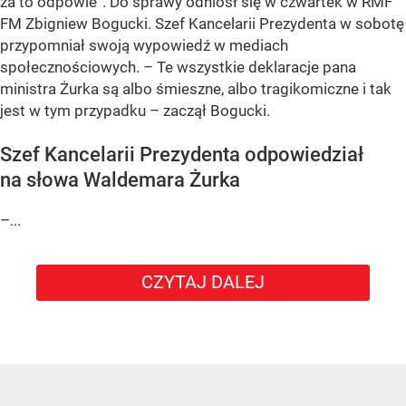
za to odpowie”. Do sprawy odniósł się w czwartek w RMF
FM Zbigniew Bogucki. Szef Kancelarii Prezydenta w sobotę
przypomniał swoją wypowiedź w mediach
społecznościowych. – Te wszystkie deklaracje pana
ministra Żurka są albo śmieszne, albo tragikomiczne i tak
jest w tym przypadku – zaczął Bogucki.
Szef Kancelarii Prezydenta odpowiedział
na słowa Waldemara Żurka
–...
CZYTAJ DALEJ