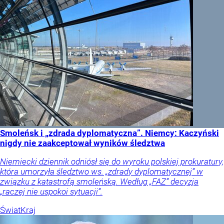
Smoleńsk i „zdrada dyplomatyczna”. Niemcy: Kaczyński
nigdy nie zaakceptował wyników śledztwa
Niemiecki dziennik odniósł się do wyroku polskiej prokuratury,
która umorzyła śledztwo ws. „zdrady dyplomatycznej” w
związku z katastrofą smoleńską. Według „FAZ” decyzja
„raczej nie uspokoi sytuacji”.
Świat
Kraj