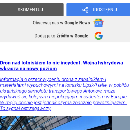
SKOMENTUJ
UDOSTĘPNIJ
Obserwuj nas
w
Google News
Dodaj jako
źródło w Google
Dron nad lotniskiem to nie incydent. Wojna hybrydowa
wkracza na nowy poziom
Informacja o przechwyceniu drona z zapalnikiem i
materiałami wybuchowymi na lotnisku Lipsk/Halle, w pobliżu
ukraińskiego samolotu transportowego Antonow, może
wydawać się kolejnym niepokojącym incydentem w Europie.
W mojej ocenie jest jednak czymś znacznie poważniejszym.
To sygnał ostrzegawczy.