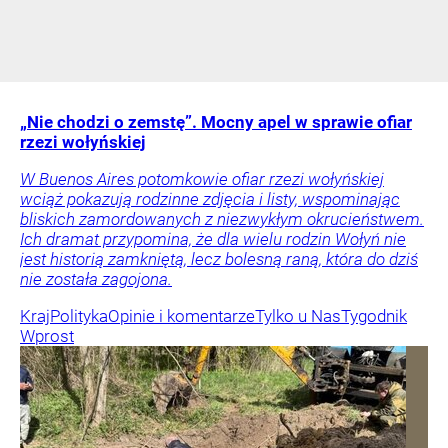
„Nie chodzi o zemstę”. Mocny apel w sprawie ofiar
rzezi wołyńskiej
W Buenos Aires potomkowie ofiar rzezi wołyńskiej
wciąż pokazują rodzinne zdjęcia i listy, wspominając
bliskich zamordowanych z niezwykłym okrucieństwem.
Ich dramat przypomina, że dla wielu rodzin Wołyń nie
jest historią zamkniętą, lecz bolesną raną, która do dziś
nie została zagojona.
Kraj
Polityka
Opinie i komentarze
Tylko u Nas
Tygodnik
Wprost