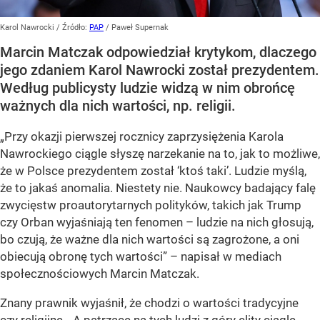
Karol Nawrocki
/ Źródło:
PAP
/
Paweł Supernak
Marcin Matczak odpowiedział krytykom, dlaczego
jego zdaniem Karol Nawrocki został prezydentem.
Według publicysty ludzie widzą w nim obrońcę
ważnych dla nich wartości, np. religii.
„Przy okazji pierwszej rocznicy zaprzysiężenia Karola
Nawrockiego ciągle słyszę narzekanie na to, jak to możliwe,
że w Polsce prezydentem został ‘ktoś taki’. Ludzie myślą,
że to jakaś anomalia. Niestety nie. Naukowcy badający falę
zwycięstw proautorytarnych polityków, takich jak Trump
czy Orban wyjaśniają ten fenomen – ludzie na nich głosują,
bo czują, że ważne dla nich wartości są zagrożone, a oni
obiecują obronę tych wartości” – napisał w mediach
społecznościowych Marcin Matczak.
Znany prawnik wyjaśnił, że chodzi o wartości tradycyjne
czy religijne. „A patrzące na tych ludzi z góry elity ciągle