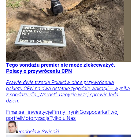
Tego sondażu premier nie może zlekceważyć.
Polacy o przywróceniu CPN
Prawie dwie trzecie Polaków chce przywrócenia
pakietu CPN na dwa ostatnie tygodnie wakacji – wynika
z sondażu dla „Wprost”. Decyzja w tej sprawie lada
dzień.
Finanse i inwestycje
Firmy i rynki
Gospodarka
Twój
portfel
Motoryzacja
Tylko u Nas
Radosław
Święcki