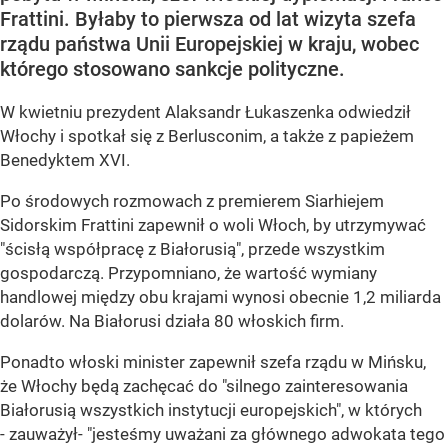
Frattini. Byłaby to pierwsza od lat wizyta szefa
rządu państwa Unii Europejskiej w kraju, wobec
którego stosowano sankcje polityczne.
W kwietniu prezydent Alaksandr Łukaszenka odwiedził
Włochy i spotkał się z Berlusconim, a także z papieżem
Benedyktem XVI.
Po środowych rozmowach z premierem Siarhiejem
Sidorskim Frattini zapewnił o woli Włoch, by utrzymywać
"ścisłą współpracę z Białorusią", przede wszystkim
gospodarczą. Przypomniano, że wartość wymiany
handlowej między obu krajami wynosi obecnie 1,2 miliarda
dolarów. Na Białorusi działa 80 włoskich firm.
Ponadto włoski minister zapewnił szefa rządu w Mińsku,
że Włochy będą zachęcać do "silnego zainteresowania
Białorusią wszystkich instytucji europejskich", w których
- zauważył- "jesteśmy uważani za głównego adwokata tego