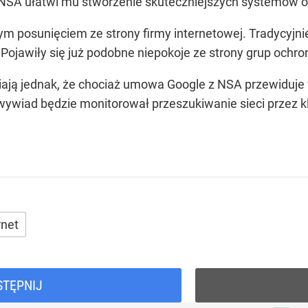
 NSA ułatwi mu stworzenie skuteczniejszych systemów o
 posunięciem ze strony firmy internetowej. Tradycyjnie 
Pojawiły się już podobne niepokoje ze strony grup ochro
iają jednak, że chociaż umowa Google z NSA przewiduj
wywiad będzie monitorował przeszukiwanie sieci przez kl
rnet
STĘPNIJ