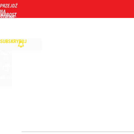
PRZEJDŹ
Udostępnij
1
Skomentuj
NA
WPROST
STRONĘ
GŁÓWNĄ
WIADOMOŚCI
POLITYKA
BIZNES
DOM
ZDROWIE
ROZRYWKA
TYGOD
Opus Dei reaguje ws. sensacyjnego tropu dotycz
SUBSKRYBUJ
1
ZALOGUJ
Farmacja: wzrost pod presją. co czeka branżę do 
SZUKAJ
MENU
1
Dwa rekordy na tym samym jeziorze w ciągu 1,5 m
dodaj