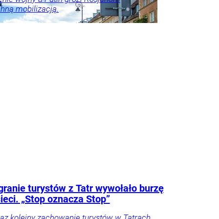
ną mobilizacją.
lko u
odnik
ranie turystów z Tatr wywołało burzę
ieci. „Stop oznacza Stop”
raz kolejny zachowanie turystów w Tatrach