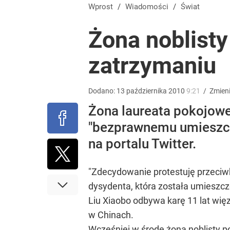
Cicha epidemia wśród Polek. Dane naprawdę niep
Wprost
/
Wiadomości
/
Świat
Żona noblist
dodaj
zatrzymaniu
„Żyję z piętnem zabójcy”. Kierowca, który potrącił
Dodano:
13
października
2010
9:21
/
Zmien
2
Żona laureata pokojowe
"bezprawnemu umieszcze
Tego sondażu premier nie może zlekceważyć. Pol
na portalu Twitter.
8
"Zdecydowanie protestuję przeciw
dysydenta, która została umieszc
Liu Xiaobo odbywa karę 11 lat wi
w Chinach.
Wcześniej w środę żona noblisty p