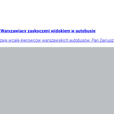
Warszawiacy zaskoczeni widokiem w autobusie
dzają wcale kierowców warszawskich autobusów. Pan Dariusz 