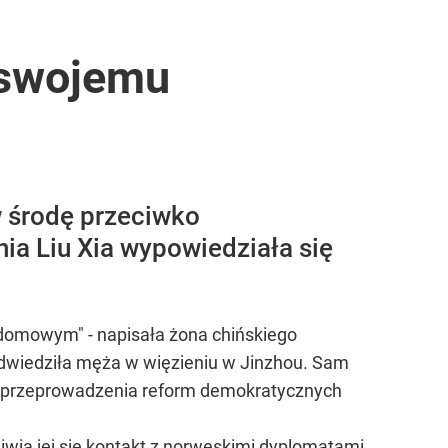
 swojemu
w środę przeciwko
ia Liu Xia wypowiedziała się
 domowym" - napisała żona chińskiego
odwiedziła męża w więzieniu w Jinzhou. Sam
ię przeprowadzenia reform demokratycznych
wia jej się kontakt z norweskimi dyplomatami,