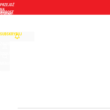
PRZEJDŹ
Udostępnij
2
Skomentuj
NA
WPROST
STRONĘ
GŁÓWNĄ
WIADOMOŚCI
POLITYKA
BIZNES
DOM
ZDROWIE
ROZRYWKA
TYGOD
Atak na 15-latka Kamiennej Górze. Trwa obława z
SUBSKRYBUJ
dodaj
ZALOGUJ
Masowe zatrucia nad polskim morzem. Wprowadz
SZUKAJ
MENU
dodaj
Zełenski mógłby stracić władzę? Najnowszy sonda
1