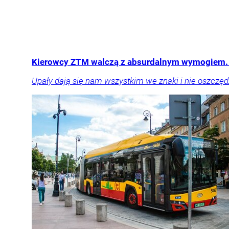
Kierowcy ZTM walczą z absurdalnym wymogiem. 
Upały dają się nam wszystkim we znaki i nie oszczę