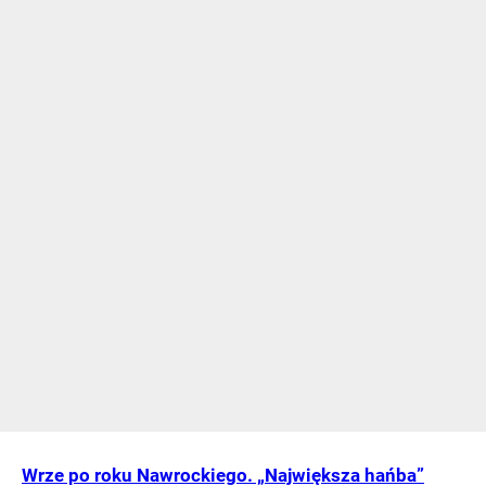
Wrze po roku Nawrockiego. „Największa hańba”