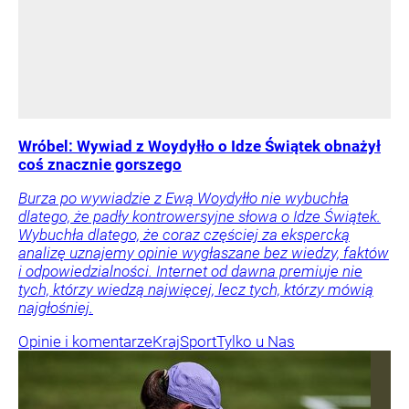
Wróbel: Wywiad z Woydyłło o Idze Świątek obnażył
coś znacznie gorszego
Burza po wywiadzie z Ewą Woydyłło nie wybuchła
dlatego, że padły kontrowersyjne słowa o Idze Świątek.
Wybuchła dlatego, że coraz częściej za ekspercką
analizę uznajemy opinie wygłaszane bez wiedzy, faktów
i odpowiedzialności. Internet od dawna premiuje nie
tych, którzy wiedzą najwięcej, lecz tych, którzy mówią
najgłośniej.
Opinie i komentarze
Kraj
Sport
Tylko u Nas