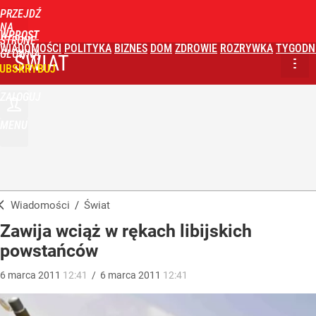
PRZEJDŹ
NA
WPROST
STRONĘ
WIADOMOŚCI
POLITYKA
BIZNES
DOM
ZDROWIE
ROZRYWKA
TYGODN
GŁÓWNĄ
ŚWIAT
UBSKRYBUJ
ZALOGUJ
MENU
Wiadomości
/
Świat
Zawija wciąż w rękach libijskich
powstańców
6
marca
2011
12:41
/
6
marca
2011
12:41