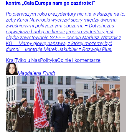
kontra „Cała Europa nam go zazdrości”
Po pierwszym roku prezydentury nic nie wskazuje na to,
żeby Karol Nawrocki wyciszył spory między dwoma
zwaśnionymi politycznymi obozami. – Dotychczas
największą hańbą na karcie jego prezydentury jest
chyba zawetowanie SAFE – ocenia Mariusz Witczak z
KO. – Mamy głowę państwa, z której możemy być
dumni – kontruje Marek Jakubiak z Rozwoju Plus.
Kraj
Tylko u Nas
Polityka
Opinie i komentarze
Magdalena
Frindt