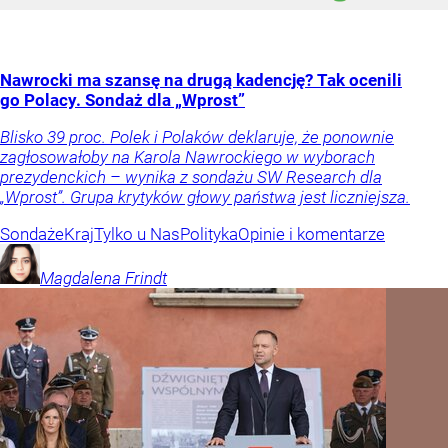
Nawrocki ma szansę na drugą kadencję? Tak ocenili
go Polacy. Sondaż dla „Wprost”
Blisko 39 proc. Polek i Polaków deklaruje, że ponownie
zagłosowałoby na Karola Nawrockiego w wyborach
prezydenckich – wynika z sondażu SW Research dla
„Wprost”. Grupa krytyków głowy państwa jest liczniejsza.
Sondaże
Kraj
Tylko u Nas
Polityka
Opinie i komentarze
Magdalena
Frindt