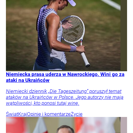
Niemiecka prasa uderza w Nawrockiego. Wini go za
ataki na Ukraińców
Niemiecki dziennik „Die Tageszeitung” poruszył temat
ataków na Ukraińców w Polsce. Jego autorzy nie mają
wątpliwości, kto ponosi tutaj winę.
Świat
Kraj
Opinie i komentarze
Życie