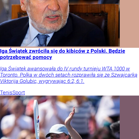
Iga Świątek zwróciła się do kibiców z Polski. Będzie
potrzebować pomocy
Iga Świątek awansowała do IV rundy turnieju WTA 1000 w
Toronto. Polka w dwóch setach rozprawiła się ze Szwajcarką
Viktorija Golubic, wygrywając 6:2, 6:1.
Tenis
Sport