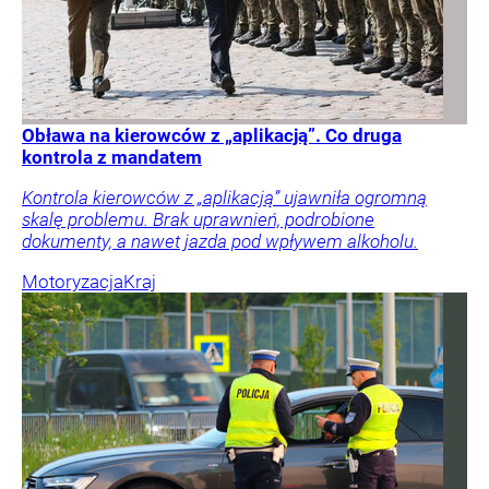
Obława na kierowców z „aplikacją”. Co druga
kontrola z mandatem
Kontrola kierowców z „aplikacją” ujawniła ogromną
skalę problemu. Brak uprawnień, podrobione
dokumenty, a nawet jazda pod wpływem alkoholu.
Motoryzacja
Kraj