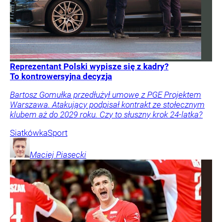
Reprezentant Polski wypisze się z kadry?
To kontrowersyjna decyzja
Bartosz Gomułka przedłużył umowę z PGE Projektem
Warszawa. Atakujący podpisał kontrakt ze stołecznym
klubem aż do 2029 roku. Czy to słuszny krok 24-latka?
Siatkówka
Sport
Maciej
Piasecki