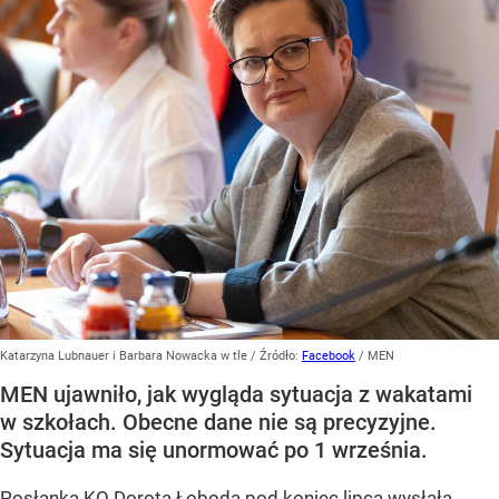
Katarzyna Lubnauer i Barbara Nowacka w tle
/ Źródło:
Facebook
/
MEN
MEN ujawniło, jak wygląda sytuacja z wakatami
w szkołach. Obecne dane nie są precyzyjne.
Sytuacja ma się unormować po 1 września.
Posłanka KO Dorota Łoboda pod koniec lipca wysłała