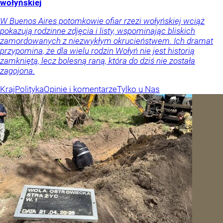
wołyńskiej
W Buenos Aires potomkowie ofiar rzezi wołyńskiej wciąż
pokazują rodzinne zdjęcia i listy, wspominając bliskich
zamordowanych z niezwykłym okrucieństwem. Ich dramat
przypomina, że dla wielu rodzin Wołyń nie jest historią
zamkniętą, lecz bolesną raną, która do dziś nie została
zagojona.
Kraj
Polityka
Opinie i komentarze
Tylko u Nas