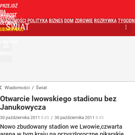
PRZEJDŹ
NA
WPROST
STRONĘ
WIADOMOŚCI
POLITYKA
BIZNES
DOM
ZDROWIE
ROZRYWKA
TYGODN
GŁÓWNĄ
ŚWIAT
UBSKRYBUJ
ZALOGUJ
MENU
Wiadomości
/
Świat
Otwarcie lwowskiego stadionu bez
Janukowycza
30
października
2011
8:45
/
30
października
2011
8:45
Nowo zbudowany stadion we Lwowie,czwarta
arena w tym kraju na przyszłoroczne pikarskie