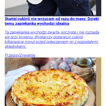
Startej cukinii nie wrzucam od razu do masy. Dzięki
temu zapiekanka wychodzi idealna
Ta zapiekanka wychodzi zwarta, soczysta i nie rozpada
się przy krojeniu. Wystarczy poświęcić cukinii
kilkanaście minut przed połączeniem jej z pozostałymi
składnikami.
Przepisy
Żywienie