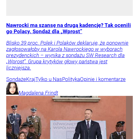
Nawrocki ma szansę na drugą kadencję? Tak ocenili
go Polacy. Sondaż dla „Wprost”
Blisko 39 proc. Polek i Polaków deklaruje, że ponownie
zagłosowałoby na Karola Nawrockiego w wyborach
prezydenckich – wynika z sondażu SW Research dla
„Wprost”. Grupa krytyków głowy państwa jest
liczniejsza.
Sondaże
Kraj
Tylko u Nas
Polityka
Opinie i komentarze
Magdalena
Frindt