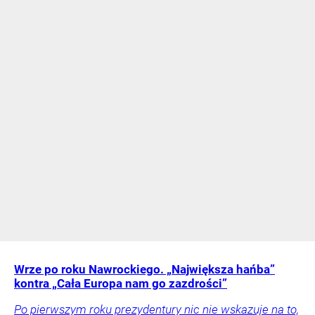
Wrze po roku Nawrockiego. „Największa hańba”
kontra „Cała Europa nam go zazdrości”
Po pierwszym roku prezydentury nic nie wskazuje na to,