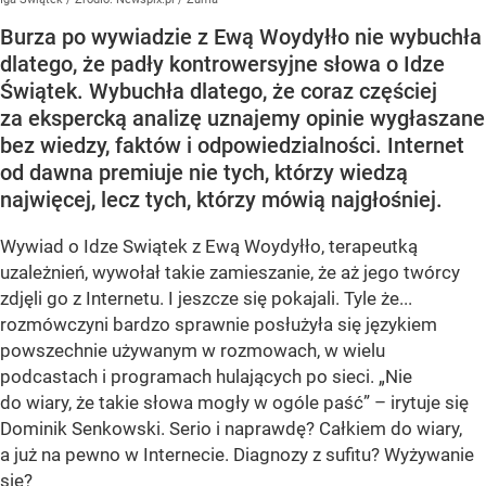
Burza po wywiadzie z Ewą Woydyłło nie wybuchła
dlatego, że padły kontrowersyjne słowa o Idze
Świątek. Wybuchła dlatego, że coraz częściej
za ekspercką analizę uznajemy opinie wygłaszane
bez wiedzy, faktów i odpowiedzialności. Internet
od dawna premiuje nie tych, którzy wiedzą
najwięcej, lecz tych, którzy mówią najgłośniej.
Wywiad o Idze Swiątek z Ewą Woydyłło, terapeutką
uzależnień, wywołał takie zamieszanie, że aż jego twórcy
zdjęli go z Internetu. I jeszcze się pokajali. Tyle że...
rozmówczyni bardzo sprawnie posłużyła się językiem
powszechnie używanym w rozmowach, w wielu
podcastach i programach hulających po sieci. „Nie
do wiary, że takie słowa mogły w ogóle paść” – irytuje się
Dominik Senkowski. Serio i naprawdę? Całkiem do wiary,
a już na pewno w Internecie. Diagnozy z sufitu? Wyżywanie
się?