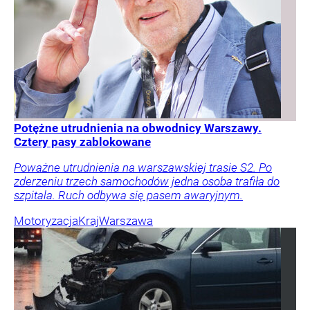
Potężne utrudnienia na obwodnicy Warszawy.
Cztery pasy zablokowane
Poważne utrudnienia na warszawskiej trasie S2. Po
zderzeniu trzech samochodów jedna osoba trafiła do
szpitala. Ruch odbywa się pasem awaryjnym.
Motoryzacja
Kraj
Warszawa