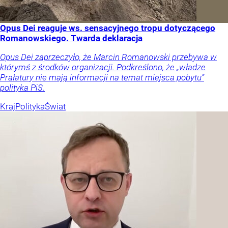
Opus Dei reaguje ws. sensacyjnego tropu dotyczącego
Romanowskiego. Twarda deklaracja
Opus Dei zaprzeczyło, że Marcin Romanowski przebywa w
którymś z środków organizacji. Podkreślono, że „władze
Prałatury nie mają informacji na temat miejsca pobytu”
polityka PiS.
Kraj
Polityka
Świat