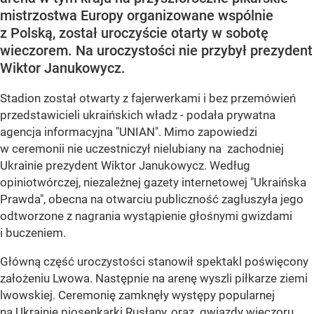
mistrzostwa Europy organizowane wspólnie
z Polską, został uroczyście otarty w sobotę
wieczorem. Na uroczystości nie przybył prezydent
Wiktor Janukowycz.
Stadion został otwarty z fajerwerkami i bez przemówień
przedstawicieli ukraińskich władz - podała prywatna
agencja informacyjna "UNIAN". Mimo zapowiedzi
w ceremonii nie uczestniczył nielubiany na zachodniej
Ukrainie prezydent Wiktor Janukowycz. Według
opiniotwórczej, niezależnej gazety internetowej "Ukraińska
Prawda", obecna na otwarciu publiczność zagłuszyła jego
odtworzone z nagrania wystąpienie głośnymi gwizdami
i buczeniem.
Główną część uroczystości stanowił spektakl poświęcony
założeniu Lwowa. Następnie na arenę wyszli piłkarze ziemi
lwowskiej. Ceremonię zamknęły występy popularnej
na Ukrainie piosenkarki Rusłany, oraz gwiazdy wieczoru,