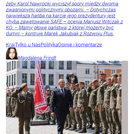
żeby Karol Nawrocki wyciszył spory między dwoma
zwaśnionymi politycznymi obozami. – Dotychczas
największą hańbą na karcie jego prezydentury jest
chyba zawetowanie SAFE – ocenia Mariusz Witczak z
KO. – Mamy głowę państwa, z której możemy być
dumni – kontruje Marek Jakubiak z Rozwoju Plus.
Kraj
Tylko u Nas
Polityka
Opinie i komentarze
Magdalena
Frindt