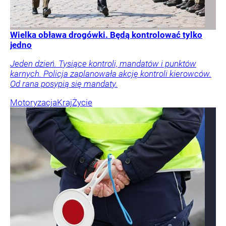
Wielka obława drogówki. Będą kontrolować tylko
jedno
Jeden dzień. Tysiące kontroli, mandatów i punktów
karnych. Policja zaplanowała akcję kontroli kierowców.
Od rana posypią się mandaty.
Motoryzacja
Kraj
Życie