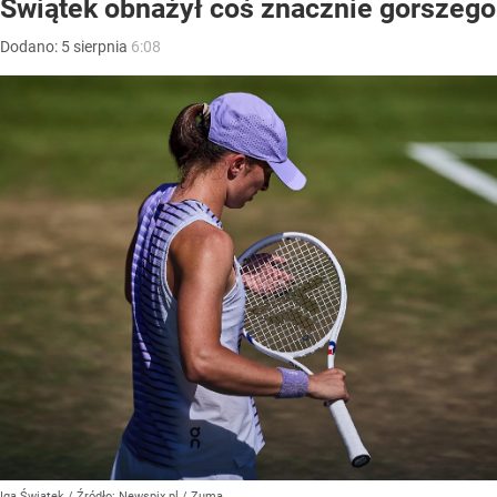
Świątek obnażył coś znacznie gorszego
Dodano:
5
sierpnia
6:08
Iga Świątek
/ Źródło:
Newspix.pl
/
Zuma