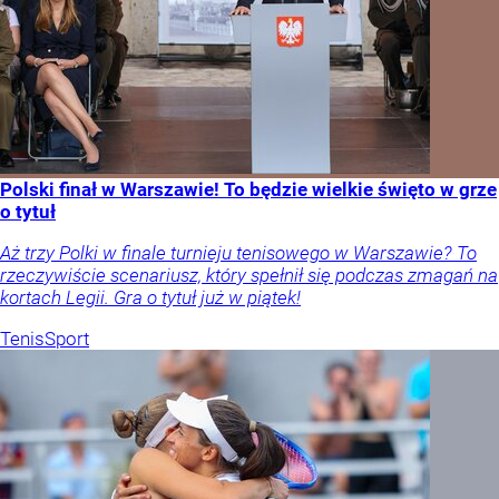
Polski finał w Warszawie! To będzie wielkie święto w grze
o tytuł
Aż trzy Polki w finale turnieju tenisowego w Warszawie? To
rzeczywiście scenariusz, który spełnił się podczas zmagań na
kortach Legii. Gra o tytuł już w piątek!
Tenis
Sport