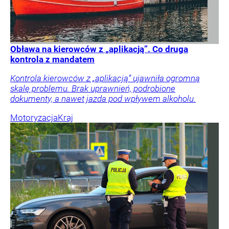
Obława na kierowców z „aplikacją”. Co druga
kontrola z mandatem
Kontrola kierowców z „aplikacją” ujawniła ogromną
skalę problemu. Brak uprawnień, podrobione
dokumenty, a nawet jazda pod wpływem alkoholu.
Motoryzacja
Kraj