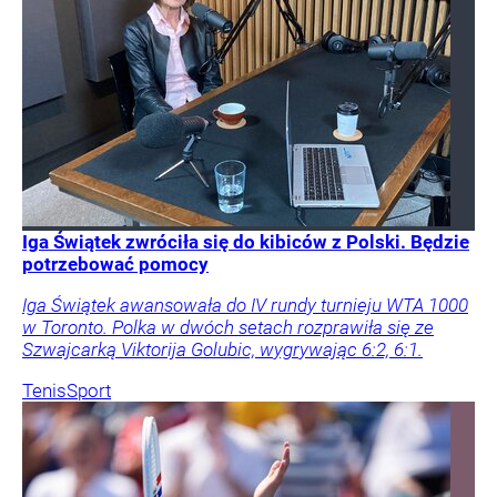
Iga Świątek zwróciła się do kibiców z Polski. Będzie
potrzebować pomocy
Iga Świątek awansowała do IV rundy turnieju WTA 1000
w Toronto. Polka w dwóch setach rozprawiła się ze
Szwajcarką Viktorija Golubic, wygrywając 6:2, 6:1.
Tenis
Sport