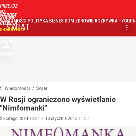
PRZEJDŹ
NA
WPROST
STRONĘ
WIADOMOŚCI
POLITYKA
BIZNES
DOM
ZDROWIE
ROZRYWKA
TYGODN
GŁÓWNĄ
ŚWIAT
UBSKRYBUJ
ZALOGUJ
MENU
Wiadomości
/
Świat
W Rosji ograniczono wyświetlanie
"Nimfomanki"
26
lutego
2014
18:04
/
13
stycznia
2015
11:32