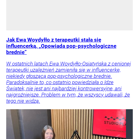
Jak Ewa Woydyłło z terapeutki stała się
influencerką. „Opowiada pop-psychologiczne
brednie”
W ostatnich latach Ewa Woydyłło-Osiatyńska z cenionej
terapeutki uzależnień zamieniła się w influencerkę,
niekiedy głoszącą pop-psychologiczne brednie.
Paradoksalnie to, co ostatnio powiedziała o Idze
Świątek, nie jest ani najbardziej kontrowersyjne, ani
najgroźniejsze. Problem w tym, że wszyscy udawali, że
tego nie widzą.