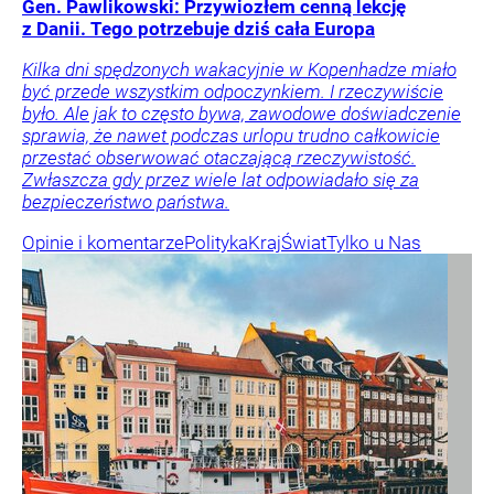
Gen. Pawlikowski: Przywiozłem cenną lekcję
z Danii. Tego potrzebuje dziś cała Europa
Kilka dni spędzonych wakacyjnie w Kopenhadze miało
być przede wszystkim odpoczynkiem. I rzeczywiście
było. Ale jak to często bywa, zawodowe doświadczenie
sprawia, że nawet podczas urlopu trudno całkowicie
przestać obserwować otaczającą rzeczywistość.
Zwłaszcza gdy przez wiele lat odpowiadało się za
bezpieczeństwo państwa.
Opinie i komentarze
Polityka
Kraj
Świat
Tylko u Nas