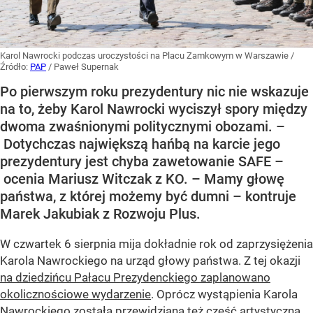
Karol Nawrocki podczas uroczystości na Placu Zamkowym w Warszawie
/
Źródło:
PAP
/
Paweł Supernak
Po pierwszym roku prezydentury nic nie wskazuje
na to, żeby Karol Nawrocki wyciszył spory między
dwoma zwaśnionymi politycznymi obozami. –
Dotychczas największą hańbą na karcie jego
prezydentury jest chyba zawetowanie SAFE –
ocenia Mariusz Witczak z KO. – Mamy głowę
państwa, z której możemy być dumni – kontruje
Marek Jakubiak z Rozwoju Plus.
W czwartek 6 sierpnia mija dokładnie rok od zaprzysiężenia
Karola Nawrockiego na urząd głowy państwa. Z tej okazji
na dziedzińcu Pałacu Prezydenckiego zaplanowano
okolicznościowe wydarzenie
. Oprócz wystąpienia Karola
Nawrockiego została przewidziana też część artystyczna