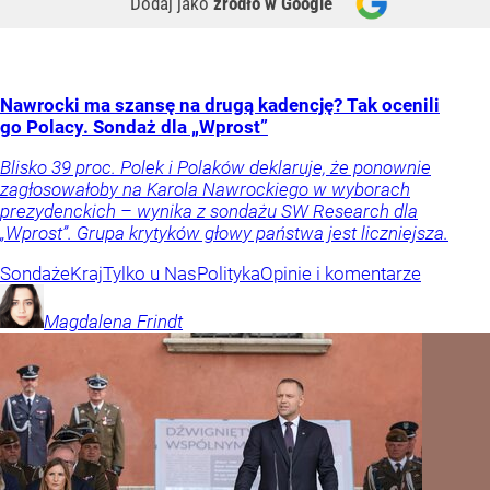
Dodaj jako
źródło w Google
Nawrocki ma szansę na drugą kadencję? Tak ocenili
go Polacy. Sondaż dla „Wprost”
Blisko 39 proc. Polek i Polaków deklaruje, że ponownie
zagłosowałoby na Karola Nawrockiego w wyborach
prezydenckich – wynika z sondażu SW Research dla
„Wprost”. Grupa krytyków głowy państwa jest liczniejsza.
Sondaże
Kraj
Tylko u Nas
Polityka
Opinie i komentarze
Magdalena
Frindt