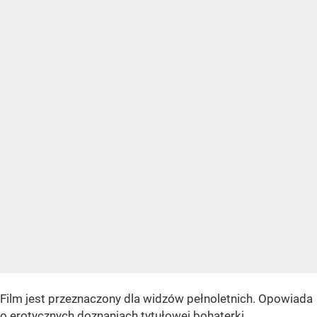
Film jest przeznaczony dla widzów pełnoletnich. Opowiada
o erotycznych doznaniach tytułowej bohaterki.