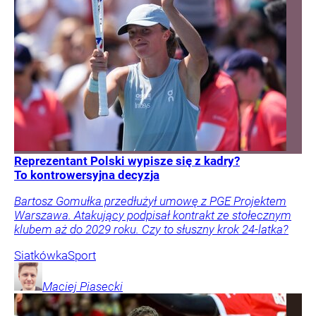
Reprezentant Polski wypisze się z kadry?
To kontrowersyjna decyzja
Bartosz Gomułka przedłużył umowę z PGE Projektem
Warszawa. Atakujący podpisał kontrakt ze stołecznym
klubem aż do 2029 roku. Czy to słuszny krok 24-latka?
Siatkówka
Sport
Maciej
Piasecki