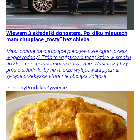
Wlewam 3 składniki do tostera. Po kilku minutach
mam chrupiące „tosty” bez chleba
Masz ochotę na chrupiące pieczywo, ale ograniczasz
węglowodany? Zrób te wyjątkowe tosty, które w smaku
do złudzenia przypominają tradycyjne. Wystarczą trzy
proste składniki, by na talerzu wylądowała pyszna,
sycąca przekąska, która nie obciąża żołądka.
Przepisy
Produkty
Żywienie