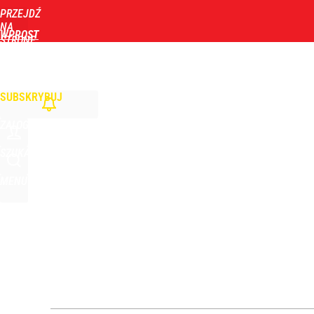
PRZEJDŹ
Udostępnij
14
Skomentuj
NA
WPROST
STRONĘ
GŁÓWNĄ
WIADOMOŚCI
POLITYKA
BIZNES
DOM
ZDROWIE
ROZRYWKA
TYGOD
Tym będzie można się objadać w Pałacu Prezydenc
SUBSKRYBUJ
1
ZALOGUJ
Tajemnica paragonów grozy. Tak restauratorzy m
SZUKAJ
MENU
4
Stanowski przemawiał u Nawrockiego. Giertych: „W
2