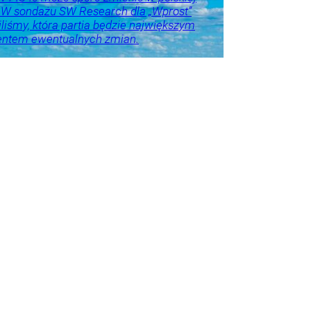
. W sondażu SW Research dla „Wprost”
liśmy, która partia będzie największym
entem ewentualnych zmian.
o u
Trela
tyka