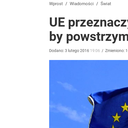
Taki plan ma dotyczyć Hołowni. Miller i Komorowsk
Wprost
/
Wiadomości
/
Świat
UE przeznaczy
3
by powstrzym
Temu, Shein i AliExpress już nie takie atrakcyjne.
Dodano:
3
lutego
2016
19:06
/
Zmieniono:
1
dodaj
Pomysł PiS skonfrontowany z rzeczywistością. Ty
2