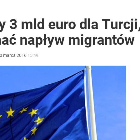
i mówią o politycznej grze
 3 mld euro dla Turcji
ać napływ migrantów
 Polaków zapytano o zakupy
0
marca
2016
15:49
lu Ukraińców pracuje w Polsce