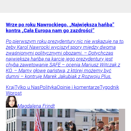
Wrze po roku Nawrockiego. „Największa hańba”
kontra „Cała Europa nam go zazdrości”
Po pierwszym roku prezydentury nic nie wskazuje na to,
żeby Karol Nawrocki wyciszył spory między dwoma
zwaśnionymi politycznymi obozami. – Dotychczas
największą hańbą na karcie jego prezydentury jest
chyba zawetowanie SAFE – ocenia Mariusz Witczak z
KO. – Mamy głowę państwa, z której możemy być
dumni – kontruje Marek Jakubiak z Rozwoju Plus.
Kraj
Tylko u Nas
Polityka
Opinie i komentarze
Tygodnik
Wprost
Magdalena
Frindt