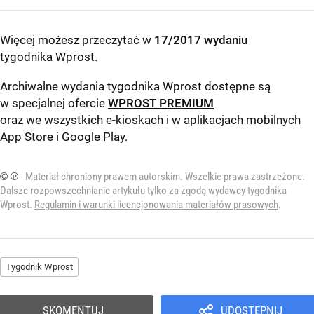
Więcej możesz przeczytać w
17/2017 wydaniu
tygodnika Wprost
.
Archiwalne wydania tygodnika Wprost dostępne są
w specjalnej ofercie
WPROST PREMIUM
oraz we wszystkich e-kioskach i w aplikacjach mobilnych
App Store
i
Google Play
.
© ℗
Materiał chroniony prawem autorskim. Wszelkie prawa zastrzeżone.
Dalsze rozpowszechnianie artykułu tylko za zgodą wydawcy tygodnika
Wprost.
Regulamin i warunki licencjonowania materiałów prasowych
.
Tygodnik Wprost
SKOMENTUJ
UDOSTĘPNIJ