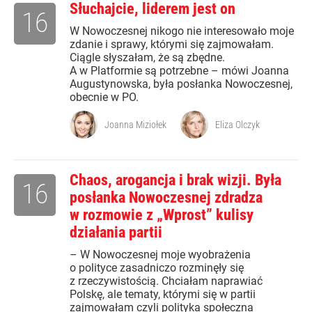
Słuchajcie, liderem jest on
16
W Nowoczesnej nikogo nie interesowało moje
zdanie i sprawy, którymi się zajmowałam.
Ciągle słyszałam, że są zbędne.
A w Platformie są potrzebne – mówi Joanna
Augustynowska, była posłanka Nowoczesnej,
obecnie w PO.
Joanna Miziołek
Eliza Olczyk
Chaos, arogancja i brak wizji. Była
16
posłanka Nowoczesnej zdradza
w rozmowie z „Wprost” kulisy
działania partii
– W Nowoczesnej moje wyobrażenia
o polityce zasadniczo rozminęły się
z rzeczywistością. Chciałam naprawiać
Polskę, ale tematy, którymi się w partii
zajmowałam czyli polityka społeczna