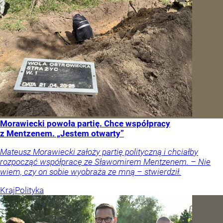
Morawiecki powoła partię. Chce współpracy
z Mentzenem. „Jestem otwarty”
Mateusz Morawiecki założy partię polityczną i chciałby
rozpocząć współpracę ze Sławomirem Mentzenem. – Nie
wiem, czy on sobie wyobraża ze mną – stwierdził.
Kraj
Polityka