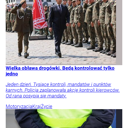
Wielka obława drogówki. Będą kontrolować tylko
jedno
Jeden dzień. Tysiące kontroli, mandatów i punktów
karnych. Policja zaplanowała akcję kontroli kierowców.
Od rana posypią się mandaty.
Motoryzacja
Kraj
Życie