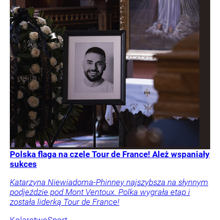
Polska flaga na czele Tour de France! Ależ wspaniały
sukces
Katarzyna Niewiadoma-Phinney najszybsza na słynnym
podjeździe pod Mont Ventoux. Polka wygrała etap i
została liderką Tour de France!