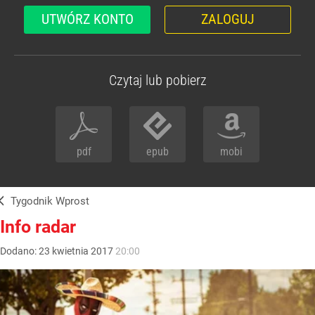
UTWÓRZ KONTO
ZALOGUJ
Czytaj lub pobierz
pdf
epub
mobi
Tygodnik Wprost
Info radar
Dodano:
23
kwietnia
2017
20:00