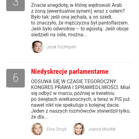
3
Znacie anegdotę, w której wędrowali Arab
z żoną (ewentualnie synem) wraz z osłem?
Było tak: jeśli ona jechała, a on szedł,
to znaczyło, że mężczyzna był pantoflarzem.
Jeśli było odwrotnie – to egoistą. Jeśli oboje
siedzieli na ośle, można...
Jacek Pochłopień
Niedyskrecje parlamentarne
6
ODSUWA SIĘ W CZASIE TEGOROCZNY
KONGRES PRAWA I SPRAWIEDLIWOŚCI. Miał
się odbyć w marcu, później w kwietniu
po świętach wielkanocnych, a teraz w PiS już
nawet nikt nie spekuluje o kolejnej dacie.
Jeden z naszych rozmówców stwierdził tylko,
że dla...
Eliza Olczyk
Joanna Miziołek