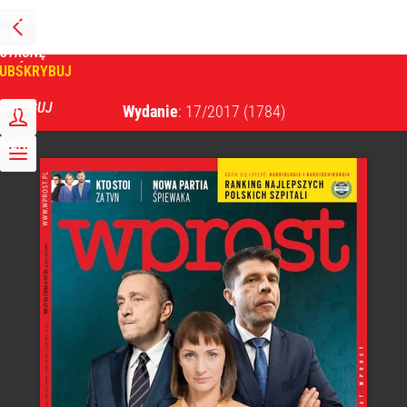
PRZEJDŹ
NA
WPROST
STRONĘ
GŁÓWNĄ
UBSKRYBUJ
Tygodnik Wprost
ZALOGUJ
Wydanie
: 17/2017
(1784)
MENU