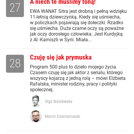
A niech te muslimy toną!
27
EWA WANAT Sitra jest drobną i pełną wdzięku
11-letnią dziewczynką. Kiedy się uśmiecha,
w policzkach pojawiają się dołeczki. Rzadko
się uśmiecha. Duże czarne oczy są poważne
jak oczy dorosłego człowieka. Jest Kurdyjką
z Al -Kamiszli w Syrii. Miała...
Czuję się jak prymuska
28
Program 500 plus to dzieło mojego życia.
Czasem czuję się jak aktor z serialu, którego
wszyscy kojarzą z jedną rolą – mówi Elżbieta
Rafalska, minister rodziny, pracy i polityki
społecznej.
Olga Wasilewska
Marcin Dzierżanowski