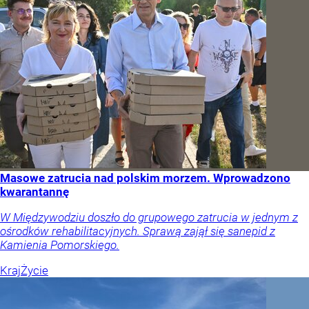
Masowe zatrucia nad polskim morzem. Wprowadzono
kwarantannę
W Międzywodziu doszło do grupowego zatrucia w jednym z
ośrodków rehabilitacyjnych. Sprawą zajął się sanepid z
Kamienia Pomorskiego.
Kraj
Życie