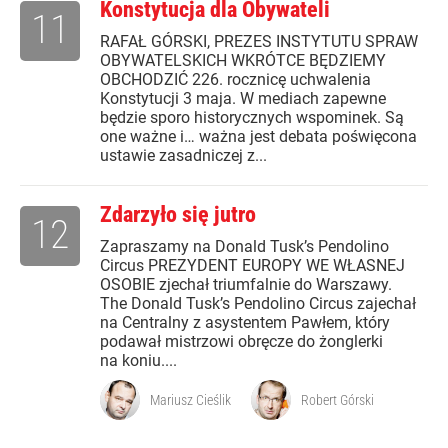
Konstytucja dla Obywateli
11
RAFAŁ GÓRSKI, PREZES INSTYTUTU SPRAW
OBYWATELSKICH WKRÓTCE BĘDZIEMY
OBCHODZIĆ 226. rocznicę uchwalenia
Konstytucji 3 maja. W mediach zapewne
będzie sporo historycznych wspominek. Są
one ważne i… ważna jest debata poświęcona
ustawie zasadniczej z...
Zdarzyło się jutro
12
Zapraszamy na Donald Tusk’s Pendolino
Circus PREZYDENT EUROPY WE WŁASNEJ
OSOBIE zjechał triumfalnie do Warszawy.
The Donald Tusk’s Pendolino Circus zajechał
na Centralny z asystentem Pawłem, który
podawał mistrzowi obręcze do żonglerki
na koniu....
Mariusz Cieślik
Robert Górski