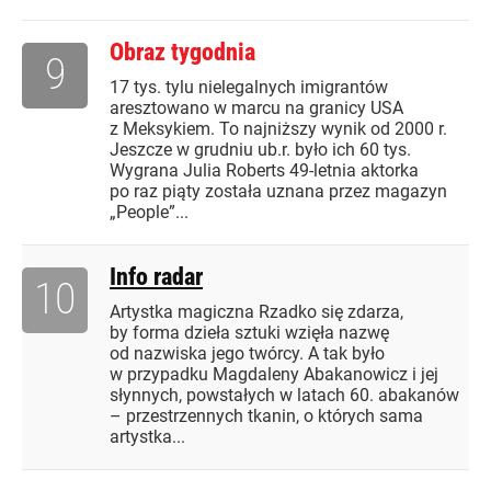
Obraz tygodnia
9
17 tys. tylu nielegalnych imigrantów
aresztowano w marcu na granicy USA
z Meksykiem. To najniższy wynik od 2000 r.
Jeszcze w grudniu ub.r. było ich 60 tys.
Wygrana Julia Roberts 49-letnia aktorka
po raz piąty została uznana przez magazyn
„People”...
Info radar
10
Artystka magiczna Rzadko się zdarza,
by forma dzieła sztuki wzięła nazwę
od nazwiska jego twórcy. A tak było
w przypadku Magdaleny Abakanowicz i jej
słynnych, powstałych w latach 60. abakanów
– przestrzennych tkanin, o których sama
artystka...