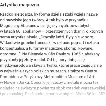
Artystka magiczna
Rzadko się zdarza, by forma dzieła sztuki wzięła nazwę
od nazwiska jego twórcy. A tak było w przypadku
Magdaleny Abakanowicz i jej słynnych, powstałych
w latach 60. abakanów – przestrzennych tkanin, o których
sama artystka pisała: „Drażniły ludzi. Były nie w porę.
W tkactwie gobelin francuski, w sztuce: pop-art i sztuka
konceptualna, a tu formy magiczne, skomplikowane,
ogromne...”. Na Biennale w São Paulo w 1965 r. abakany
przyniosły jej złoty medal. Od tej pory datuje się
międzynarodowa sława artystki, której prace znajdują się
w najważniejszych polskich muzeach, a także w Centre
Pompidou w Paryżu czy Metropolitan Museum of Art
w Nowym Jorku. Obecnie jej rzeźby z metalu można też
oglądać na świeżym powietrzu obok cytadel: warszawskiej
i poznańskiej. Rzeźbiarka zmarła w piątek. Miała 86 lat. MP