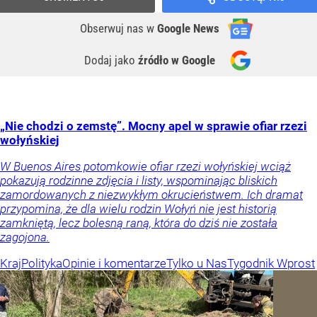
Obserwuj nas
w
Google News
Dodaj jako
źródło w Google
„Nie chodzi o zemstę”. Mocny apel w sprawie ofiar rzezi
wołyńskiej
W Buenos Aires potomkowie ofiar rzezi wołyńskiej wciąż
pokazują rodzinne zdjęcia i listy, wspominając bliskich
zamordowanych z niezwykłym okrucieństwem. Ich dramat
przypomina, że dla wielu rodzin Wołyń nie jest historią
zamkniętą, lecz bolesną raną, która do dziś nie została
zagojona.
Kraj
Polityka
Opinie i komentarze
Tylko u Nas
Tygodnik Wprost