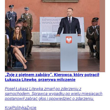
„Żyję z piętnem zabójcy”. Kierowca, który potrącił
Łukasza Litewkę, przerywa milczenie
Poseł Łukasz Litewka zmarł po zderzeniu z
samochodem. Sprawca wypadku po wielu miesiącach
postanowił zabrać głos i opowiedzieć o zdarzeniu.
Kraj
Polityka
Życie