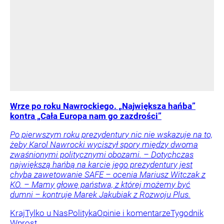
Wrze po roku Nawrockiego. „Największa hańba”
kontra „Cała Europa nam go zazdrości”
Po pierwszym roku prezydentury nic nie wskazuje na to,
żeby Karol Nawrocki wyciszył spory między dwoma
zwaśnionymi politycznymi obozami. – Dotychczas
największą hańbą na karcie jego prezydentury jest
chyba zawetowanie SAFE – ocenia Mariusz Witczak z
KO. – Mamy głowę państwa, z której możemy być
dumni – kontruje Marek Jakubiak z Rozwoju Plus.
Kraj
Tylko u Nas
Polityka
Opinie i komentarze
Tygodnik
Wprost