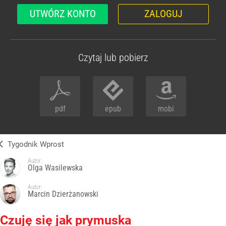
UTWÓRZ KONTO
ZALOGUJ
Czytaj lub pobierz
pdf
epub
mobi
Tygodnik Wprost
Autor:
Olga Wasilewska
Autor:
Marcin Dzierżanowski
Czuję się jak prymuska