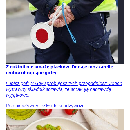
Z cukinii nie smażę placków. Dodaję mozzarellę
i robię chrupiące gofry
Lubisz gofry? Gdy spróbujesz tych przepadniesz. Jeden
wytrawny składnik sprawia, że smakują naprawdę
wyjątkowo.
Przepisy
Żywienie
Składniki odżywcze