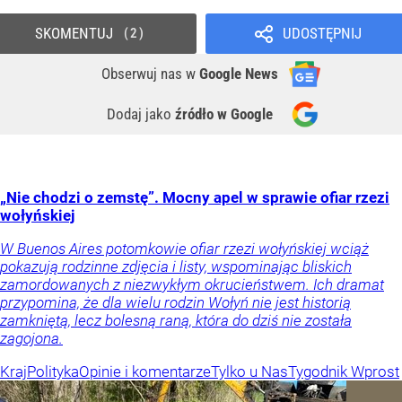
SKOMENTUJ
UDOSTĘPNIJ
2
Obserwuj nas
w
Google News
Dodaj jako
źródło w Google
„Nie chodzi o zemstę”. Mocny apel w sprawie ofiar rzezi
wołyńskiej
W Buenos Aires potomkowie ofiar rzezi wołyńskiej wciąż
pokazują rodzinne zdjęcia i listy, wspominając bliskich
zamordowanych z niezwykłym okrucieństwem. Ich dramat
przypomina, że dla wielu rodzin Wołyń nie jest historią
zamkniętą, lecz bolesną raną, która do dziś nie została
zagojona.
Kraj
Polityka
Opinie i komentarze
Tylko u Nas
Tygodnik Wprost