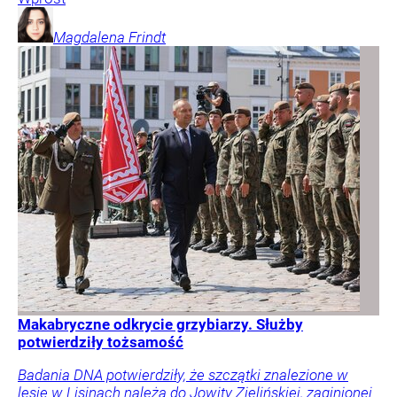
Magdalena
Frindt
Makabryczne odkrycie grzybiarzy. Służby
potwierdziły tożsamość
Badania DNA potwierdziły, że szczątki znalezione w
lesie w Lisinach należą do Jowity Zielińskiej, zaginionej