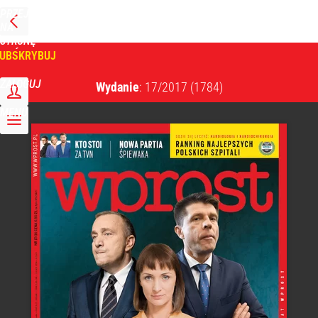
PRZEJDŹ
NA
WPROST
STRONĘ
GŁÓWNĄ
UBSKRYBUJ
Tygodnik Wprost
ZALOGUJ
Wydanie
: 17/2017
(1784)
MENU