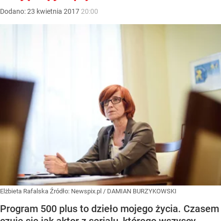
Dodano:
23
kwietnia
2017
20:00
Elżbieta Rafalska
Źródło:
Newspix.pl
/
DAMIAN BURZYKOWSKI
Program 500 plus to dzieło mojego życia. Czasem
czuję się jak aktor z serialu, którego wszyscy