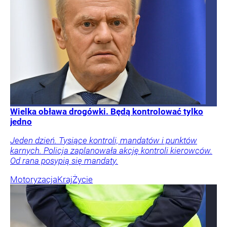
Wielka obława drogówki. Będą kontrolować tylko
jedno
Jeden dzień. Tysiące kontroli, mandatów i punktów
karnych. Policja zaplanowała akcję kontroli kierowców.
Od rana posypią się mandaty.
Motoryzacja
Kraj
Życie