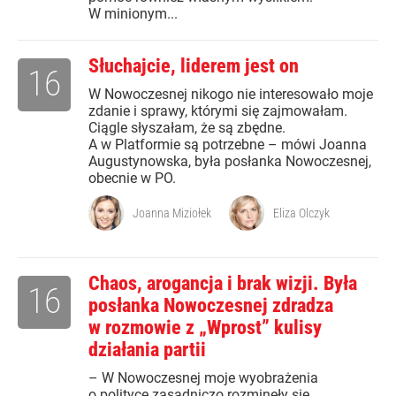
W minionym...
Słuchajcie, liderem jest on
16
W Nowoczesnej nikogo nie interesowało moje
zdanie i sprawy, którymi się zajmowałam.
Ciągle słyszałam, że są zbędne.
A w Platformie są potrzebne – mówi Joanna
Augustynowska, była posłanka Nowoczesnej,
obecnie w PO.
Joanna Miziołek
Eliza Olczyk
Chaos, arogancja i brak wizji. Była
16
posłanka Nowoczesnej zdradza
w rozmowie z „Wprost” kulisy
działania partii
– W Nowoczesnej moje wyobrażenia
o polityce zasadniczo rozminęły się