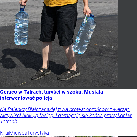
Gorąco w Tatrach, turyści w szoku. Musiała
interweniować policja
Na Palenicy Białczańskiej trwa protest obrońców zwierząt.
Aktywiści blokują fasiągi i domagają się końca pracy koni w
Tatrach.
Kraj
Miejsca
Turystyka