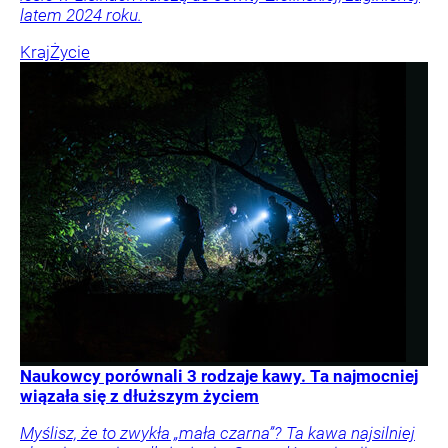
latem 2024 roku.
Kraj
Życie
Naukowcy porównali 3 rodzaje kawy. Ta najmocniej
wiązała się z dłuższym życiem
Myślisz, że to zwykła „mała czarna”? Ta kawa najsilniej