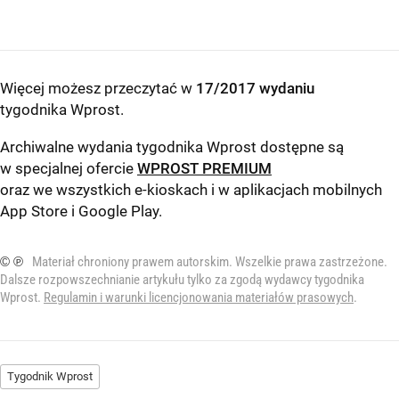
Więcej możesz przeczytać w
17/2017 wydaniu
tygodnika Wprost
.
Archiwalne wydania tygodnika Wprost dostępne są
w specjalnej ofercie
WPROST PREMIUM
oraz we wszystkich e-kioskach i w aplikacjach mobilnych
App Store
i
Google Play
.
© ℗
Materiał chroniony prawem autorskim. Wszelkie prawa zastrzeżone.
Dalsze rozpowszechnianie artykułu tylko za zgodą wydawcy tygodnika
Wprost.
Regulamin i warunki licencjonowania materiałów prasowych
.
Tygodnik Wprost