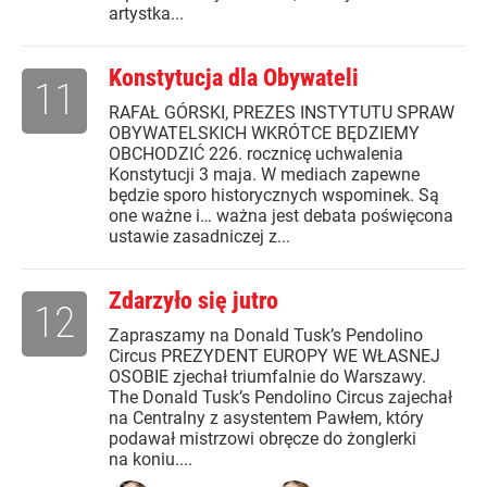
artystka...
Konstytucja dla Obywateli
11
RAFAŁ GÓRSKI, PREZES INSTYTUTU SPRAW
OBYWATELSKICH WKRÓTCE BĘDZIEMY
OBCHODZIĆ 226. rocznicę uchwalenia
Konstytucji 3 maja. W mediach zapewne
będzie sporo historycznych wspominek. Są
one ważne i… ważna jest debata poświęcona
ustawie zasadniczej z...
Zdarzyło się jutro
12
Zapraszamy na Donald Tusk’s Pendolino
Circus PREZYDENT EUROPY WE WŁASNEJ
OSOBIE zjechał triumfalnie do Warszawy.
The Donald Tusk’s Pendolino Circus zajechał
na Centralny z asystentem Pawłem, który
podawał mistrzowi obręcze do żonglerki
na koniu....