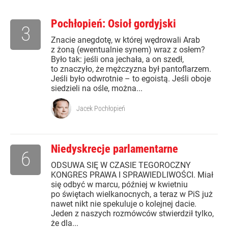
Pochłopień: Osioł gordyjski
3
Znacie anegdotę, w której wędrowali Arab
z żoną (ewentualnie synem) wraz z osłem?
Było tak: jeśli ona jechała, a on szedł,
to znaczyło, że mężczyzna był pantoflarzem.
Jeśli było odwrotnie – to egoistą. Jeśli oboje
siedzieli na ośle, można...
Jacek Pochłopień
Niedyskrecje parlamentarne
6
ODSUWA SIĘ W CZASIE TEGOROCZNY
KONGRES PRAWA I SPRAWIEDLIWOŚCI. Miał
się odbyć w marcu, później w kwietniu
po świętach wielkanocnych, a teraz w PiS już
nawet nikt nie spekuluje o kolejnej dacie.
Jeden z naszych rozmówców stwierdził tylko,
że dla...