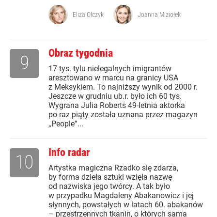
Eliza Olczyk
Joanna Miziołek
Obraz tygodnia
9
17 tys. tylu nielegalnych imigrantów
aresztowano w marcu na granicy USA
z Meksykiem. To najniższy wynik od 2000 r.
Jeszcze w grudniu ub.r. było ich 60 tys.
Wygrana Julia Roberts 49-letnia aktorka
po raz piąty została uznana przez magazyn
„People”...
Info radar
10
Artystka magiczna Rzadko się zdarza,
by forma dzieła sztuki wzięła nazwę
od nazwiska jego twórcy. A tak było
w przypadku Magdaleny Abakanowicz i jej
słynnych, powstałych w latach 60. abakanów
– przestrzennych tkanin, o których sama