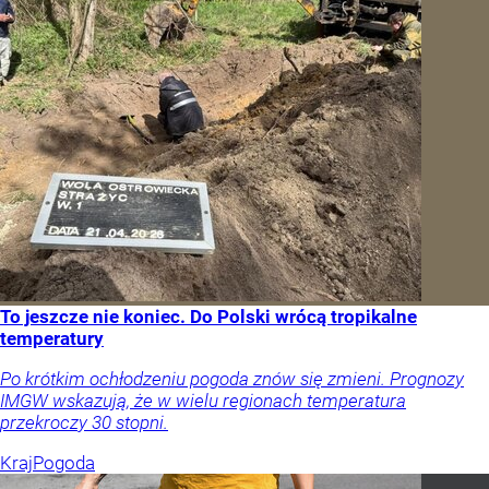
To jeszcze nie koniec. Do Polski wrócą tropikalne
temperatury
Po krótkim ochłodzeniu pogoda znów się zmieni. Prognozy
IMGW wskazują, że w wielu regionach temperatura
przekroczy 30 stopni.
Kraj
Pogoda