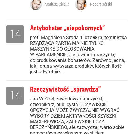
Mariusz Cieślik
Robert Górski
Antybohater „niepokornych”
14
prof. Magdalena Środa, filozo�ka, feministka
RZĄDZĄCA PARTIA MA NIE TYLKO
MASZYNKĘ DO GŁOSOWANIA
W PARLAMENCIE, ale również maszynkę
do produkowania bohaterów. Zarówno jedna,
jak i druga wytwarza produkty, których ilość
jest odwrotnie...
Rzeczywistość „sprawdza”
14
Jan Wróbel, zawodowy nauczyciel,
dziennikarz, publicysta OCZYWIŚCIE
OPOZYCJA MOŻE ZWYCZAJNIE WYGRAĆ
WYBORY DZIĘKI AKTYWNOŚCI SZYSZKI,
MACIEREWICZA, ZALEWSKIEJ CZY
BERCZYŃSKIEGO, ale zazwyczaj warto sobie
pomóc również własnym wysiłkiem.