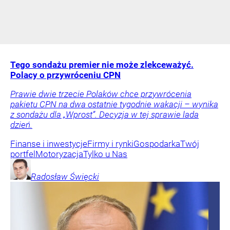
Tego sondażu premier nie może zlekceważyć.
Polacy o przywróceniu CPN
Prawie dwie trzecie Polaków chce przywrócenia
pakietu CPN na dwa ostatnie tygodnie wakacji – wynika
z sondażu dla „Wprost”. Decyzja w tej sprawie lada
dzień.
Finanse i inwestycje
Firmy i rynki
Gospodarka
Twój
portfel
Motoryzacja
Tylko u Nas
Radosław
Święcki