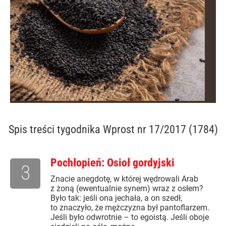
Spis treści
tygodnika Wprost nr 17/2017 (1784)
Pochłopień: Osioł gordyjski
3
Znacie anegdotę, w której wędrowali Arab
z żoną (ewentualnie synem) wraz z osłem?
Było tak: jeśli ona jechała, a on szedł,
to znaczyło, że mężczyzna był pantoflarzem.
Jeśli było odwrotnie – to egoistą. Jeśli oboje