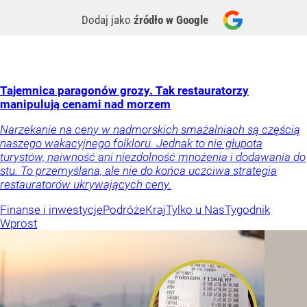
Dodaj jako
źródło w Google
Tajemnica paragonów grozy. Tak restauratorzy
manipulują cenami nad morzem
Narzekanie na ceny w nadmorskich smażalniach są częścią
naszego wakacyjnego folkloru. Jednak to nie głupota
turystów, naiwność ani niezdolność mnożenia i dodawania do
stu. To przemyślana, ale nie do końca uczciwa strategia
restauratorów ukrywających ceny.
Finanse i inwestycje
Podróże
Kraj
Tylko u Nas
Tygodnik
Wprost