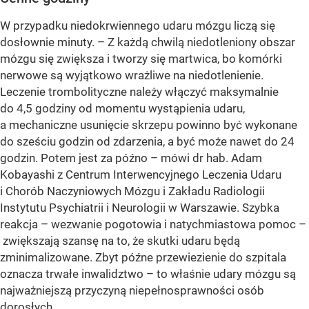
W przypadku niedokrwiennego udaru mózgu liczą się
dosłownie minuty. – Z każdą chwilą niedotleniony obszar
mózgu się zwiększa i tworzy się martwica, bo komórki
nerwowe są wyjątkowo wrażliwe na niedotlenienie.
Leczenie trombolityczne należy włączyć maksymalnie
do 4,5 godziny od momentu wystąpienia udaru,
a mechaniczne usunięcie skrzepu powinno być wykonane
do sześciu godzin od zdarzenia, a być może nawet do 24
godzin. Potem jest za późno – mówi dr hab. Adam
Kobayashi z Centrum Interwencyjnego Leczenia Udaru
i Chorób Naczyniowych Mózgu i Zakładu Radiologii
Instytutu Psychiatrii i Neurologii w Warszawie. Szybka
reakcja – wezwanie pogotowia i natychmiastowa pomoc –
zwiększają szansę na to, że skutki udaru będą
zminimalizowane. Zbyt późne przewiezienie do szpitala
oznacza trwałe inwalidztwo – to właśnie udary mózgu są
najważniejszą przyczyną niepełnosprawności osób
dorosłych.