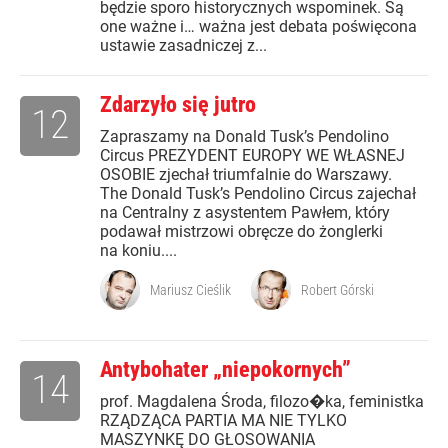
będzie sporo historycznych wspominek. Są
one ważne i… ważna jest debata poświęcona
ustawie zasadniczej z...
Zdarzyło się jutro
12
Zapraszamy na Donald Tusk’s Pendolino
Circus PREZYDENT EUROPY WE WŁASNEJ
OSOBIE zjechał triumfalnie do Warszawy.
The Donald Tusk’s Pendolino Circus zajechał
na Centralny z asystentem Pawłem, który
podawał mistrzowi obręcze do żonglerki
na koniu....
Mariusz Cieślik
Robert Górski
Antybohater „niepokornych”
14
prof. Magdalena Środa, filozo�ka, feministka
RZĄDZĄCA PARTIA MA NIE TYLKO
MASZYNKĘ DO GŁOSOWANIA