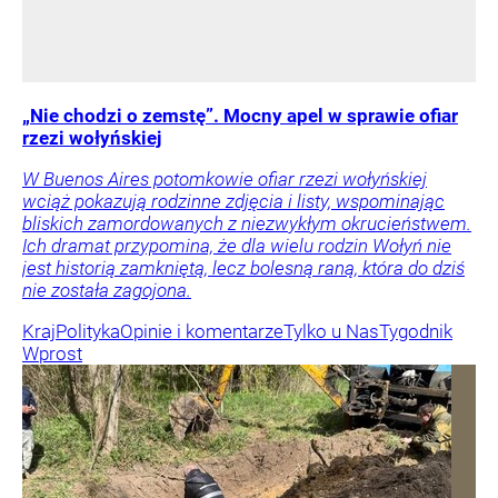
„Nie chodzi o zemstę”. Mocny apel w sprawie ofiar
rzezi wołyńskiej
W Buenos Aires potomkowie ofiar rzezi wołyńskiej
wciąż pokazują rodzinne zdjęcia i listy, wspominając
bliskich zamordowanych z niezwykłym okrucieństwem.
Ich dramat przypomina, że dla wielu rodzin Wołyń nie
jest historią zamkniętą, lecz bolesną raną, która do dziś
nie została zagojona.
Kraj
Polityka
Opinie i komentarze
Tylko u Nas
Tygodnik
Wprost