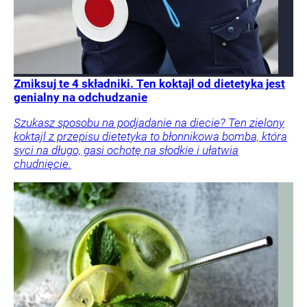
Zmiksuj te 4 składniki. Ten koktajl od dietetyka jest
genialny na odchudzanie
Szukasz sposobu na podjadanie na diecie? Ten zielony
koktajl z przepisu dietetyka to błonnikowa bomba, która
syci na długo, gasi ochotę na słodkie i ułatwia
chudnięcie.