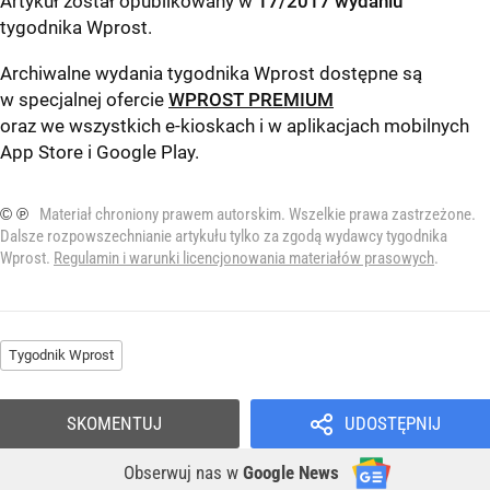
Artykuł został opublikowany w
17/2017 wydaniu
tygodnika Wprost
.
Archiwalne wydania tygodnika Wprost dostępne są
w specjalnej ofercie
WPROST PREMIUM
oraz we wszystkich e-kioskach i w aplikacjach mobilnych
App Store
i
Google Play
.
© ℗
Materiał chroniony prawem autorskim. Wszelkie prawa zastrzeżone.
Dalsze rozpowszechnianie artykułu tylko za zgodą wydawcy tygodnika
Wprost.
Regulamin i warunki licencjonowania materiałów prasowych
.
Tygodnik Wprost
SKOMENTUJ
UDOSTĘPNIJ
Obserwuj nas
w
Google News