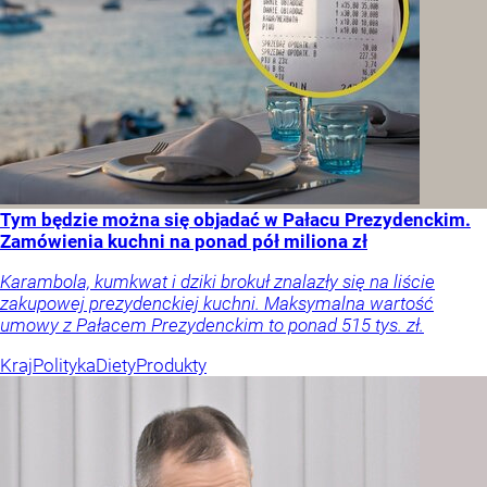
Tym będzie można się objadać w Pałacu Prezydenckim.
Zamówienia kuchni na ponad pół miliona zł
Karambola, kumkwat i dziki brokuł znalazły się na liście
zakupowej prezydenckiej kuchni. Maksymalna wartość
umowy z Pałacem Prezydenckim to ponad 515 tys. zł.
Kraj
Polityka
Diety
Produkty