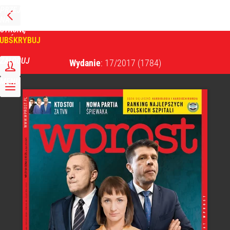
PRZEJDŹ
NA
WPROST
STRONĘ
GŁÓWNĄ
UBSKRYBUJ
Tygodnik Wprost
ZALOGUJ
Wydanie
: 17/2017
(1784)
MENU