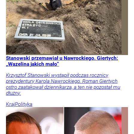
Stanowski przemawiał u Nawrockiego. Giertych:
„Wazelina jakich mało”
Krzysztof Stanowski wystąpił podczas rocznicy
prezydentury Karola Nawrockiego. Roman Giertych
ostro zaatakował dziennikarza, a ten nie pozostał mu
dłużny.
Kraj
Polityka