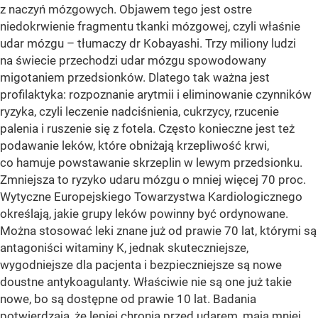
z naczyń mózgowych. Objawem tego jest ostre
niedokrwienie fragmentu tkanki mózgowej, czyli właśnie
udar mózgu – tłumaczy dr Kobayashi. Trzy miliony ludzi
na świecie przechodzi udar mózgu spowodowany
migotaniem przedsionków. Dlatego tak ważna jest
profilaktyka: rozpoznanie arytmii i eliminowanie czynników
ryzyka, czyli leczenie nadciśnienia, cukrzycy, rzucenie
palenia i ruszenie się z fotela. Często konieczne jest też
podawanie leków, które obniżają krzepliwość krwi,
co hamuje powstawanie skrzeplin w lewym przedsionku.
Zmniejsza to ryzyko udaru mózgu o mniej więcej 70 proc.
Wytyczne Europejskiego Towarzystwa Kardiologicznego
określają, jakie grupy leków powinny być ordynowane.
Można stosować leki znane już od prawie 70 lat, którymi są
antagoniści witaminy K, jednak skuteczniejsze,
wygodniejsze dla pacjenta i bezpieczniejsze są nowe
doustne antykoagulanty. Właściwie nie są one już takie
nowe, bo są dostępne od prawie 10 lat. Badania
potwierdzają, że lepiej chronią przed udarem, mają mniej