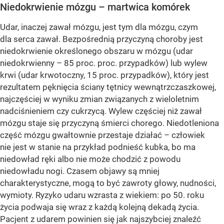
Niedokrwienie mózgu – martwica komórek
Udar, inaczej zawał mózgu, jest tym dla mózgu, czym
dla serca zawał. Bezpośrednią przyczyną choroby jest
niedokrwienie określonego obszaru w mózgu (udar
niedokrwienny – 85 proc. proc. przypadków) lub wylew
krwi (udar krwotoczny, 15 proc. przypadków), który jest
rezultatem pęknięcia ściany tętnicy wewnątrzczaszkowej,
najczęściej w wyniku zmian związanych z wieloletnim
nadciśnieniem czy cukrzycą. Wylew częściej niż zawał
mózgu staje się przyczyną śmierci chorego. Niedotleniona
część mózgu gwałtownie przestaje działać – człowiek
nie jest w stanie na przykład podnieść kubka, bo ma
niedowład ręki albo nie może chodzić z powodu
niedowładu nogi. Czasem objawy są mniej
charakterystyczne, mogą to być zawroty głowy, nudności,
wymioty. Ryzyko udaru wzrasta z wiekiem: po 50. roku
życia podwaja się wraz z każdą kolejną dekadą życia.
Pacjent z udarem powinien się jak najszybciej znaleźć