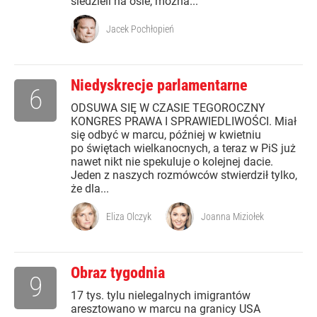
siedzieli na ośle, można...
Jacek Pochłopień
Niedyskrecje parlamentarne
6
ODSUWA SIĘ W CZASIE TEGOROCZNY
KONGRES PRAWA I SPRAWIEDLIWOŚCI. Miał
się odbyć w marcu, później w kwietniu
po świętach wielkanocnych, a teraz w PiS już
nawet nikt nie spekuluje o kolejnej dacie.
Jeden z naszych rozmówców stwierdził tylko,
że dla...
Eliza Olczyk
Joanna Miziołek
Obraz tygodnia
9
17 tys. tylu nielegalnych imigrantów
aresztowano w marcu na granicy USA