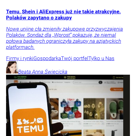
Temu, Shein i AliExpress już nie takie atrakcyjne.
Polaków zapytano o zakupy
Nowe unijne cła zmieniły zakupowe przyzwyczajenia
Polaków. Sondaż dla „Wprost” pokazuje, że niemal
połowa badanych ograniczyła zakupy na azjatyckich
platformach.
Firmy i rynki
Gospodarka
Twój portfel
Tylko u Nas
Beata Anna
Święcicka