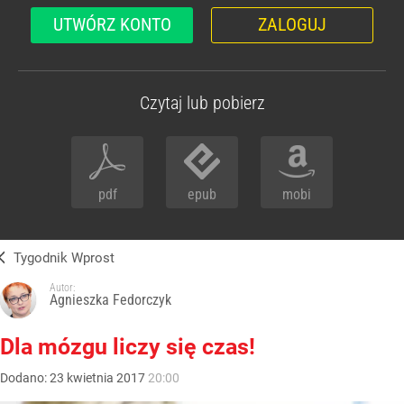
UTWÓRZ KONTO
ZALOGUJ
Czytaj lub pobierz
pdf
epub
mobi
Tygodnik Wprost
Autor:
Agnieszka Fedorczyk
Dla mózgu liczy się czas!
Dodano:
23
kwietnia
2017
20:00