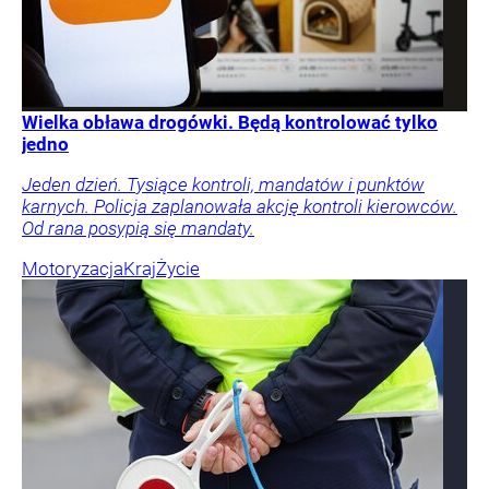
Wielka obława drogówki. Będą kontrolować tylko
jedno
Jeden dzień. Tysiące kontroli, mandatów i punktów
karnych. Policja zaplanowała akcję kontroli kierowców.
Od rana posypią się mandaty.
Motoryzacja
Kraj
Życie