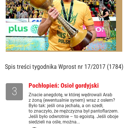
Spis treści
tygodnika Wprost nr 17/2017 (1784)
Pochłopień: Osioł gordyjski
3
Znacie anegdotę, w której wędrowali Arab
z żoną (ewentualnie synem) wraz z osłem?
Było tak: jeśli ona jechała, a on szedł,
to znaczyło, że mężczyzna był pantoflarzem.
Jeśli było odwrotnie – to egoistą. Jeśli oboje
siedzieli na ośle, można...