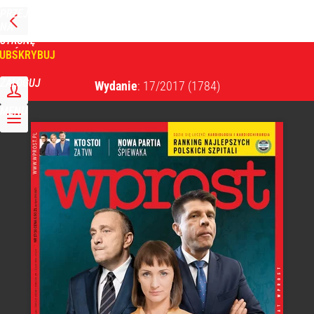
PRZEJDŹ
NA
WPROST
STRONĘ
GŁÓWNĄ
UBSKRYBUJ
Tygodnik Wprost
ZALOGUJ
Wydanie
: 17/2017
(1784)
MENU