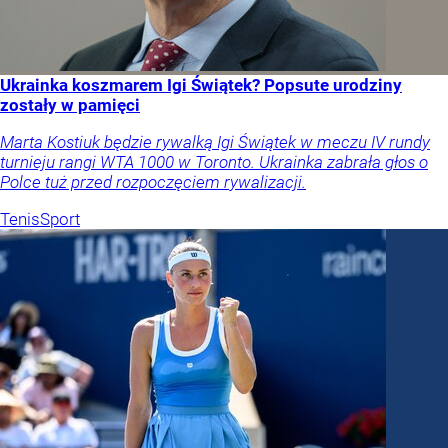
Ukrainka koszmarem Igi Świątek? Popsute urodziny
zostały w pamięci
Marta Kostiuk będzie rywalką Igi Świątek w meczu IV rundy
turnieju rangi WTA 1000 w Toronto. Ukrainka zabrała głos o
Polce tuż przed rozpoczęciem rywalizacji.
Tenis
Sport