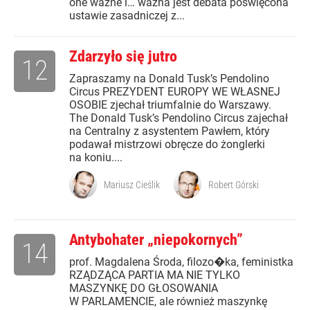
one ważne i… ważna jest debata poświęcona
ustawie zasadniczej z...
Zdarzyło się jutro
12
Zapraszamy na Donald Tusk’s Pendolino
Circus PREZYDENT EUROPY WE WŁASNEJ
OSOBIE zjechał triumfalnie do Warszawy.
The Donald Tusk’s Pendolino Circus zajechał
na Centralny z asystentem Pawłem, który
podawał mistrzowi obręcze do żonglerki
na koniu....
Mariusz Cieślik
Robert Górski
Antybohater „niepokornych”
14
prof. Magdalena Środa, filozo�ka, feministka
RZĄDZĄCA PARTIA MA NIE TYLKO
MASZYNKĘ DO GŁOSOWANIA
W PARLAMENCIE, ale również maszynkę