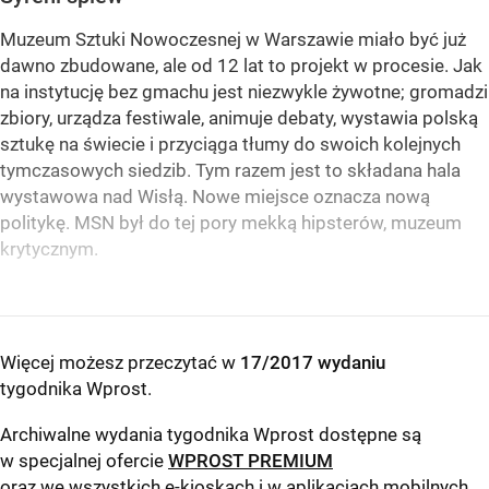
Muzeum Sztuki Nowoczesnej w Warszawie miało być już
dawno zbudowane, ale od 12 lat to projekt w procesie. Jak
na instytucję bez gmachu jest niezwykle żywotne; gromadzi
zbiory, urządza festiwale, animuje debaty, wystawia polską
sztukę na świecie i przyciąga tłumy do swoich kolejnych
tymczasowych siedzib. Tym razem jest to składana hala
wystawowa nad Wisłą. Nowe miejsce oznacza nową
politykę. MSN był do tej pory mekką hipsterów, muzeum
krytycznym.
Więcej możesz przeczytać w
17/2017 wydaniu
tygodnika Wprost
.
Archiwalne wydania tygodnika Wprost dostępne są
w specjalnej ofercie
WPROST PREMIUM
oraz we wszystkich e-kioskach i w aplikacjach mobilnych