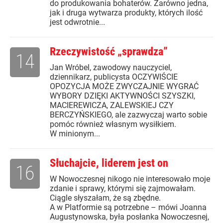
do produkowania bohaterów. Zarówno jedna,
jak i druga wytwarza produkty, których ilość
jest odwrotnie...
Rzeczywistość „sprawdza”
14
Jan Wróbel, zawodowy nauczyciel,
dziennikarz, publicysta OCZYWIŚCIE
OPOZYCJA MOŻE ZWYCZAJNIE WYGRAĆ
WYBORY DZIĘKI AKTYWNOŚCI SZYSZKI,
MACIEREWICZA, ZALEWSKIEJ CZY
BERCZYŃSKIEGO, ale zazwyczaj warto sobie
pomóc również własnym wysiłkiem.
W minionym...
Słuchajcie, liderem jest on
16
W Nowoczesnej nikogo nie interesowało moje
zdanie i sprawy, którymi się zajmowałam.
Ciągle słyszałam, że są zbędne.
A w Platformie są potrzebne – mówi Joanna
Augustynowska, była posłanka Nowoczesnej,