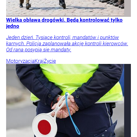
Wielka obława drogówki. Będą kontrolować tylko
jedno
Jeden dzień. Tysiące kontroli, mandatów i punktów
karnych. Policja zaplanowała akcję kontroli kierowców.
Od rana posypią się mandaty.
Motoryzacja
Kraj
Życie