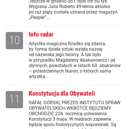
Jeszcze w grudniu ub.r. było ich 60 tys.
Wygrana Julia Roberts 49-letnia aktorka
po raz piąty została uznana przez magazyn
„People”...
Info radar
10
Artystka magiczna Rzadko się zdarza,
by forma dzieła sztuki wzięła nazwę
od nazwiska jego twórcy. A tak było
w przypadku Magdaleny Abakanowicz i jej
słynnych, powstałych w latach 60. abakanów
– przestrzennych tkanin, o których sama
artystka...
Konstytucja dla Obywateli
11
RAFAŁ GÓRSKI, PREZES INSTYTUTU SPRAW
OBYWATELSKICH WKRÓTCE BĘDZIEMY
OBCHODZIĆ 226. rocznicę uchwalenia
Konstytucji 3 maja. W mediach zapewne
będzie sporo historycznych wspominek. Są