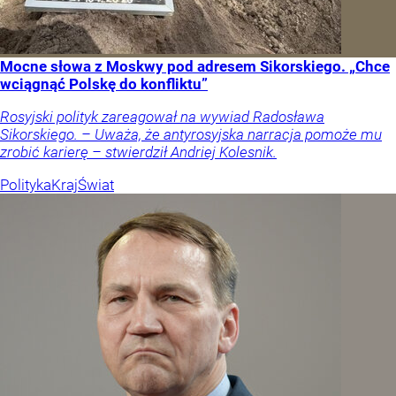
Mocne słowa z Moskwy pod adresem Sikorskiego. „Chce
wciągnąć Polskę do konfliktu”
Rosyjski polityk zareagował na wywiad Radosława
Sikorskiego. – Uważa, że antyrosyjska narracja pomoże mu
zrobić karierę – stwierdził Andriej Kolesnik.
Polityka
Kraj
Świat