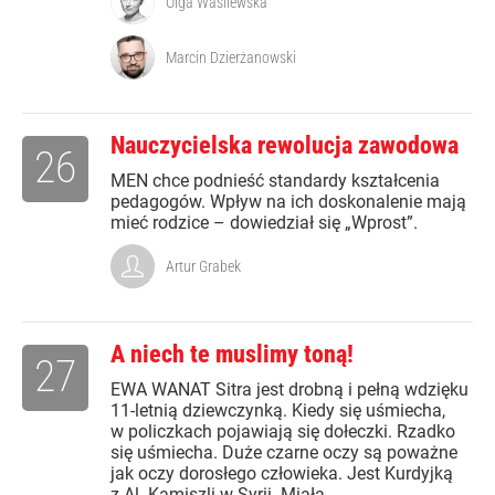
Olga Wasilewska
Marcin Dzierżanowski
Nauczycielska rewolucja zawodowa
26
MEN chce podnieść standardy kształcenia
pedagogów. Wpływ na ich doskonalenie mają
mieć rodzice – dowiedział się „Wprost”.
Artur Grabek
A niech te muslimy toną!
27
EWA WANAT Sitra jest drobną i pełną wdzięku
11-letnią dziewczynką. Kiedy się uśmiecha,
w policzkach pojawiają się dołeczki. Rzadko
się uśmiecha. Duże czarne oczy są poważne
jak oczy dorosłego człowieka. Jest Kurdyjką
z Al -Kamiszli w Syrii. Miała...