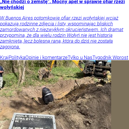
„Nie chodzi o zemstę”. Mocny apel w sprawie ofiar rzezi
wołyńskiej
W Buenos Aires potomkowie ofiar rzezi wołyńskiej wciąż
pokazują rodzinne zdjęcia i listy, wspominając bliskich
zamordowanych z niezwykłym okrucieństwem. Ich dramat
przypomina, że dla wielu rodzin Wołyń nie jest historią
zamkniętą, lecz bolesną raną, która do dziś nie została
zagojona.
Kraj
Polityka
Opinie i komentarze
Tylko u Nas
Tygodnik Wprost