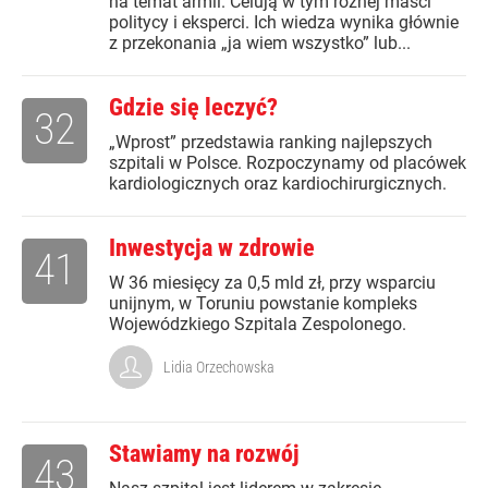
na temat armii. Celują w tym różnej maści
politycy i eksperci. Ich wiedza wynika głównie
z przekonania „ja wiem wszystko” lub...
Gdzie się leczyć?
32
„Wprost” przedstawia ranking najlepszych
szpitali w Polsce. Rozpoczynamy od placówek
kardiologicznych oraz kardiochirurgicznych.
Inwestycja w zdrowie
41
W 36 miesięcy za 0,5 mld zł, przy wsparciu
unijnym, w Toruniu powstanie kompleks
Wojewódzkiego Szpitala Zespolonego.
Lidia Orzechowska
Stawiamy na rozwój
43