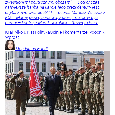
zwaśnionymi politycznymi obozami. – Dotychczas
największą hańbą na karcie jego prezydentury jest
chyba zawetowanie SAFE – ocenia Mariusz Witczak z
KO. – Mamy głowę państwa, z której możemy być
dumni – kontruje Marek Jakubiak z Rozwoju Plus.
Kraj
Tylko u Nas
Polityka
Opinie i komentarze
Tygodnik
Wprost
Magdalena
Frindt