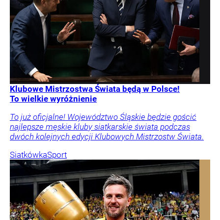
Klubowe Mistrzostwa Świata będą w Polsce!
To wielkie wyróżnienie
To już oficjalne! Województwo Śląskie będzie gościć
najlepsze męskie kluby siatkarskie świata podczas
dwóch kolejnych edycji Klubowych Mistrzostw Świata.
Siatkówka
Sport