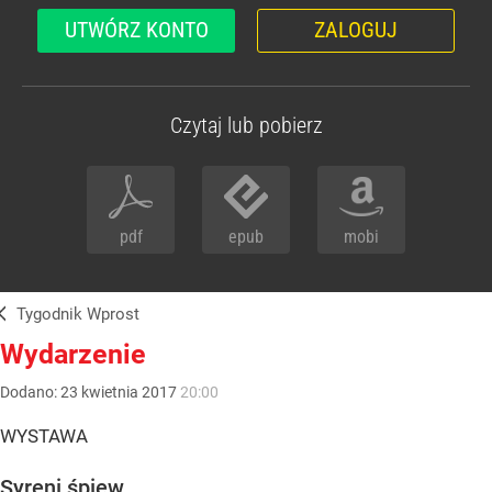
UTWÓRZ KONTO
ZALOGUJ
Czytaj lub pobierz
pdf
epub
mobi
Tygodnik Wprost
Wydarzenie
Dodano:
23
kwietnia
2017
20:00
WYSTAWA
Syreni śpiew