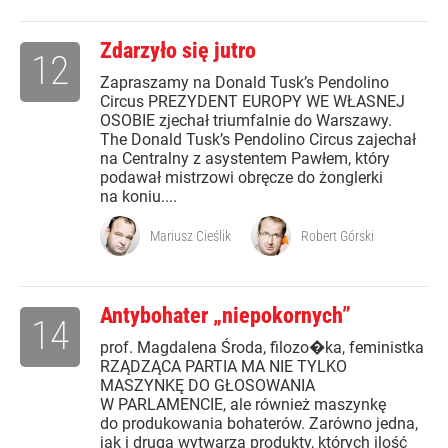
Zdarzyło się jutro
12
Zapraszamy na Donald Tusk’s Pendolino
Circus PREZYDENT EUROPY WE WŁASNEJ
OSOBIE zjechał triumfalnie do Warszawy.
The Donald Tusk’s Pendolino Circus zajechał
na Centralny z asystentem Pawłem, który
podawał mistrzowi obręcze do żonglerki
na koniu....
Mariusz Cieślik
Robert Górski
Antybohater „niepokornych”
14
prof. Magdalena Środa, filozo�ka, feministka
RZĄDZĄCA PARTIA MA NIE TYLKO
MASZYNKĘ DO GŁOSOWANIA
W PARLAMENCIE, ale również maszynkę
do produkowania bohaterów. Zarówno jedna,
jak i druga wytwarza produkty, których ilość