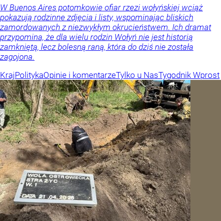
W Buenos Aires potomkowie ofiar rzezi wołyńskiej wciąż
pokazują rodzinne zdjęcia i listy, wspominając bliskich
zamordowanych z niezwykłym okrucieństwem. Ich dramat
przypomina, że dla wielu rodzin Wołyń nie jest historią
zamkniętą, lecz bolesną raną, która do dziś nie została
zagojona.
Kraj
Polityka
Opinie i komentarze
Tylko u Nas
Tygodnik Wprost