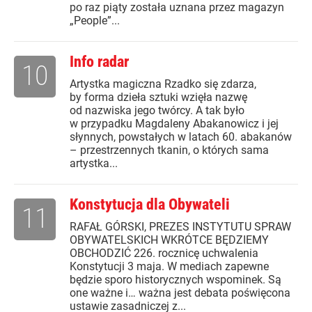
po raz piąty została uznana przez magazyn
„People”...
Info radar
10
Artystka magiczna Rzadko się zdarza,
by forma dzieła sztuki wzięła nazwę
od nazwiska jego twórcy. A tak było
w przypadku Magdaleny Abakanowicz i jej
słynnych, powstałych w latach 60. abakanów
– przestrzennych tkanin, o których sama
artystka...
Konstytucja dla Obywateli
11
RAFAŁ GÓRSKI, PREZES INSTYTUTU SPRAW
OBYWATELSKICH WKRÓTCE BĘDZIEMY
OBCHODZIĆ 226. rocznicę uchwalenia
Konstytucji 3 maja. W mediach zapewne
będzie sporo historycznych wspominek. Są
one ważne i… ważna jest debata poświęcona
ustawie zasadniczej z...