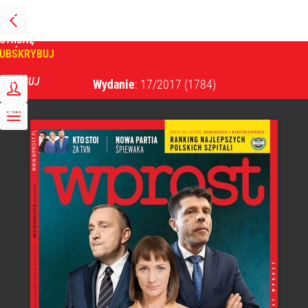
PRZEJDŹ
NA
WPROST
STRONĘ
GŁÓWNĄ
UBSKRYBUJ
Tygodnik Wprost
ZALOGUJ
Wydanie
: 17/2017
(1784)
MENU