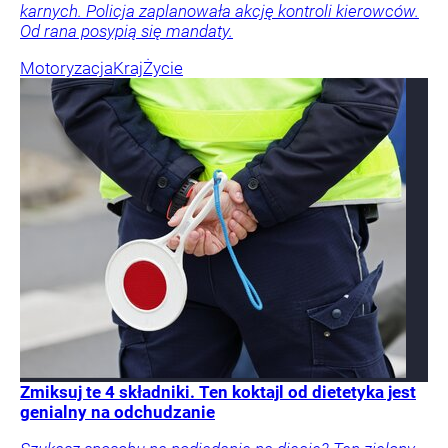
karnych. Policja zaplanowała akcję kontroli kierowców.
Od rana posypią się mandaty.
Motoryzacja
Kraj
Życie
Zmiksuj te 4 składniki. Ten koktajl od dietetyka jest
genialny na odchudzanie