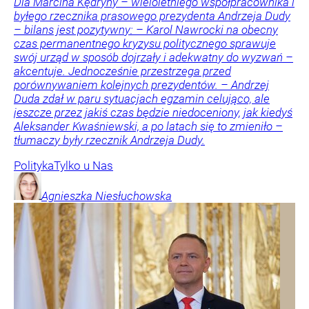
Dla Marcina Kędryny – wieloletniego współpracownika i
byłego rzecznika prasowego prezydenta Andrzeja Dudy
– bilans jest pozytywny: – Karol Nawrocki na obecny
czas permanentnego kryzysu politycznego sprawuje
swój urząd w sposób dojrzały i adekwatny do wyzwań –
akcentuje. Jednocześnie przestrzega przed
porównywaniem kolejnych prezydentów. – Andrzej
Duda zdał w paru sytuacjach egzamin celująco, ale
jeszcze przez jakiś czas będzie niedoceniony, jak kiedyś
Aleksander Kwaśniewski, a po latach się to zmieniło –
tłumaczy były rzecznik Andrzeja Dudy.
Polityka
Tylko u Nas
Agnieszka
Niesłuchowska