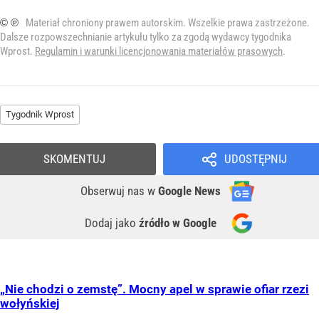
© ℗
Materiał chroniony prawem autorskim. Wszelkie prawa zastrzeżone.
Dalsze rozpowszechnianie artykułu tylko za zgodą wydawcy tygodnika
Wprost.
Regulamin i warunki licencjonowania materiałów prasowych
.
Tygodnik Wprost
SKOMENTUJ
UDOSTĘPNIJ
Obserwuj nas
w
Google News
Dodaj jako
źródło w Google
„Nie chodzi o zemstę”. Mocny apel w sprawie ofiar rzezi
wołyńskiej