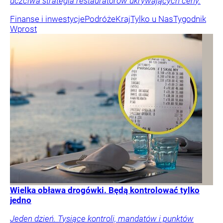
uczciwa strategia restauratorów ukrywających ceny.
Finanse i inwestycje
Podróże
Kraj
Tylko u Nas
Tygodnik
Wprost
Wielka obława drogówki. Będą kontrolować tylko
jedno
Jeden dzień. Tysiące kontroli, mandatów i punktów