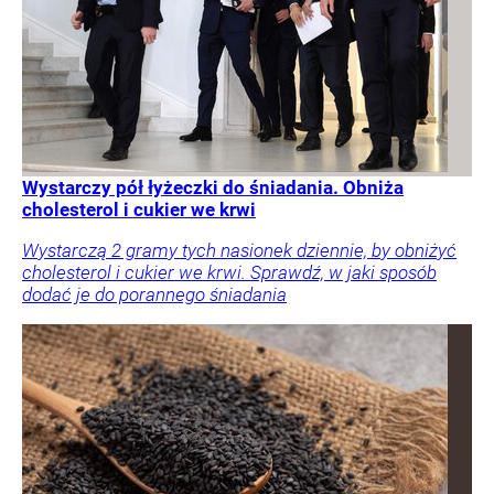
Wystarczy pół łyżeczki do śniadania. Obniża
cholesterol i cukier we krwi
Wystarczą 2 gramy tych nasionek dziennie, by obniżyć
cholesterol i cukier we krwi. Sprawdź, w jaki sposób
dodać je do porannego śniadania