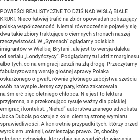
POWIEŚCI REALISTYCZNE TO DZIŚ NAD WISŁĄ BIAŁE
KRUKI. Nieco łatwiej trafić na zbiór opowiadań pokazujący
polską współczesność. Niemal równocześnie pojawiły się
dwa takie zbiory traktujące o ciemnych stronach naszej
rzeczywistości. W „Syrenach” oglądamy polskich
imigrantów w Wielkiej Brytanii, ale jest to wersja daleka
od serialu „Londyńczycy”. Podglądamy tu ludzi z marginesu
albo tych, co na emigracji zeszli na złą drogę. Przeczytamy
fabularyzowaną wersję głośnej sprawy Polaka
oskarżonego o gwałt, równie głośnego zabójstwa sześciu
osób na wyspie Jersey czy pary, która zakatowała
na śmierć pięcioletniego chłopca. Nie jest to lektura
przyjemna, ale przekonująco rysuje ważny dla polskiej
emigracji kontekst. „Nieład” autorstwa znanego adwokata
Jacka Dubois pokazuje z kolei ciemną stronę wymiaru
sprawiedliwości. A konkretnie przypadki tych, którzy przed
wyrokiem umknęli, ośmieszając prawo. Ot, choćby
młodego człowieka, który daje się wsadzić do więzienia,