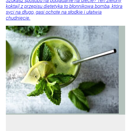
Szukasz sposobu na podjadanie na diecie? Ten zielony
koktajl z przepisu dietetyka to błonnikowa bomba, która
syci na długo, gasi ochotę na słodkie i ułatwia
chudnięcie.