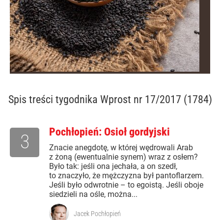
Spis treści
tygodnika Wprost nr 17/2017 (1784)
Pochłopień: Osioł gordyjski
3
Znacie anegdotę, w której wędrowali Arab
z żoną (ewentualnie synem) wraz z osłem?
Było tak: jeśli ona jechała, a on szedł,
to znaczyło, że mężczyzna był pantoflarzem.
Jeśli było odwrotnie – to egoistą. Jeśli oboje
siedzieli na ośle, można...
Jacek Pochłopień