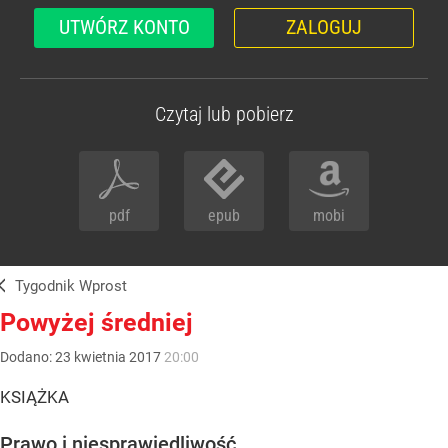
UTWÓRZ KONTO
ZALOGUJ
Czytaj lub pobierz
pdf
epub
mobi
Tygodnik Wprost
Powyżej średniej
Dodano:
23
kwietnia
2017
20:00
KSIĄŻKA
Prawo i niesprawiedliwość