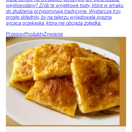
węglowodany? Zrób te wyjątkowe tosty, które w smaku
do złudzenia przypominają tradycyjne. Wystarczą trzy
proste składniki, by na talerzu wylądowała pyszna,
sycąca przekąska, która nie obciąża żołądka.
Przepisy
Produkty
Żywienie