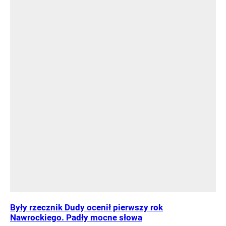
Były rzecznik Dudy ocenił pierwszy rok
Nawrockiego. Padły mocne słowa