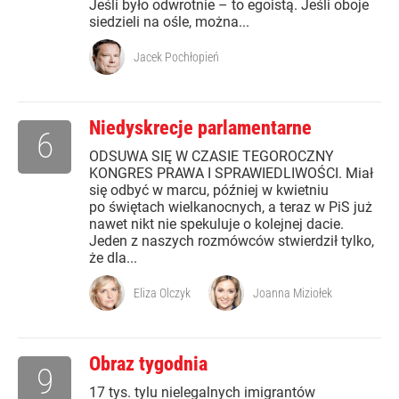
Jeśli było odwrotnie – to egoistą. Jeśli oboje
siedzieli na ośle, można...
Jacek Pochłopień
Niedyskrecje parlamentarne
6
ODSUWA SIĘ W CZASIE TEGOROCZNY
KONGRES PRAWA I SPRAWIEDLIWOŚCI. Miał
się odbyć w marcu, później w kwietniu
po świętach wielkanocnych, a teraz w PiS już
nawet nikt nie spekuluje o kolejnej dacie.
Jeden z naszych rozmówców stwierdził tylko,
że dla...
Eliza Olczyk
Joanna Miziołek
Obraz tygodnia
9
17 tys. tylu nielegalnych imigrantów