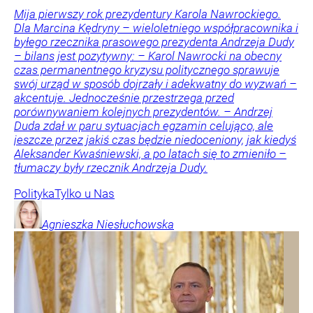
Mija pierwszy rok prezydentury Karola Nawrockiego.
Dla Marcina Kędryny – wieloletniego współpracownika i
byłego rzecznika prasowego prezydenta Andrzeja Dudy
– bilans jest pozytywny: – Karol Nawrocki na obecny
czas permanentnego kryzysu politycznego sprawuje
swój urząd w sposób dojrzały i adekwatny do wyzwań –
akcentuje. Jednocześnie przestrzega przed
porównywaniem kolejnych prezydentów. – Andrzej
Duda zdał w paru sytuacjach egzamin celująco, ale
jeszcze przez jakiś czas będzie niedoceniony, jak kiedyś
Aleksander Kwaśniewski, a po latach się to zmieniło –
tłumaczy były rzecznik Andrzeja Dudy.
Polityka
Tylko u Nas
Agnieszka
Niesłuchowska