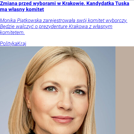
Zmiana przed wyborami w Krakowie. Kandydatka Tuska
ma własny komitet
Monika Piątkowska zarejestrowała swój komitet wyborczy.
Będzie walczyć o prezydenturę Krakowa z własnym
komitetem.
Polityka
Kraj