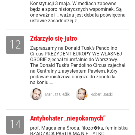
Konstytucji 3 maja. W mediach zapewne
będzie sporo historycznych wspominek. Są
one ważne i… ważna jest debata poświęcona
ustawie zasadniczej z...
Zdarzyło się jutro
12
Zapraszamy na Donald Tusk’s Pendolino
Circus PREZYDENT EUROPY WE WŁASNEJ
OSOBIE zjechał triumfalnie do Warszawy.
The Donald Tusk’s Pendolino Circus zajechał
na Centralny z asystentem Pawłem, który
podawał mistrzowi obręcze do żonglerki
na koniu....
Mariusz Cieślik
Robert Górski
Antybohater „niepokornych”
14
prof. Magdalena Środa, filozo�ka, feministka
RZĄDZĄCA PARTIA MA NIE TYLKO