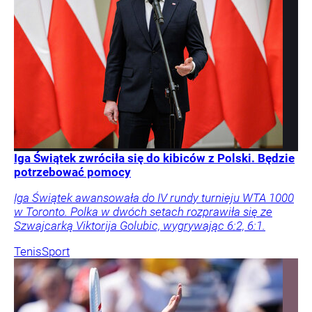
Iga Świątek zwróciła się do kibiców z Polski. Będzie
potrzebować pomocy
Iga Świątek awansowała do IV rundy turnieju WTA 1000
w Toronto. Polka w dwóch setach rozprawiła się ze
Szwajcarką Viktorija Golubic, wygrywając 6:2, 6:1.
Tenis
Sport