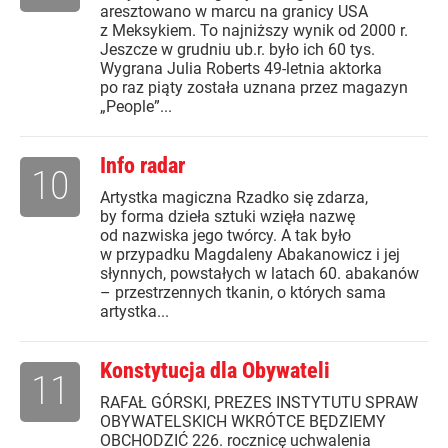
aresztowano w marcu na granicy USA
z Meksykiem. To najniższy wynik od 2000 r.
Jeszcze w grudniu ub.r. było ich 60 tys.
Wygrana Julia Roberts 49-letnia aktorka
po raz piąty została uznana przez magazyn
„People”...
Info radar
10
Artystka magiczna Rzadko się zdarza,
by forma dzieła sztuki wzięła nazwę
od nazwiska jego twórcy. A tak było
w przypadku Magdaleny Abakanowicz i jej
słynnych, powstałych w latach 60. abakanów
– przestrzennych tkanin, o których sama
artystka...
Konstytucja dla Obywateli
11
RAFAŁ GÓRSKI, PREZES INSTYTUTU SPRAW
OBYWATELSKICH WKRÓTCE BĘDZIEMY
OBCHODZIĆ 226. rocznicę uchwalenia