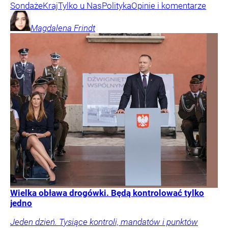
Sondaże
Kraj
Tylko u Nas
Polityka
Opinie i komentarze
Magdalena
Frindt
Wielka obława drogówki. Będą kontrolować tylko
jedno
Jeden dzień. Tysiące kontroli, mandatów i punktów