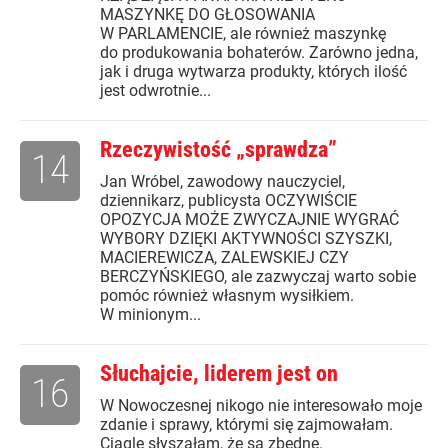
MASZYNKĘ DO GŁOSOWANIA
W PARLAMENCIE, ale również maszynkę
do produkowania bohaterów. Zarówno jedna,
jak i druga wytwarza produkty, których ilość
jest odwrotnie...
Rzeczywistość „sprawdza”
14
Jan Wróbel, zawodowy nauczyciel,
dziennikarz, publicysta OCZYWIŚCIE
OPOZYCJA MOŻE ZWYCZAJNIE WYGRAĆ
WYBORY DZIĘKI AKTYWNOŚCI SZYSZKI,
MACIEREWICZA, ZALEWSKIEJ CZY
BERCZYŃSKIEGO, ale zazwyczaj warto sobie
pomóc również własnym wysiłkiem.
W minionym...
Słuchajcie, liderem jest on
16
W Nowoczesnej nikogo nie interesowało moje
zdanie i sprawy, którymi się zajmowałam.
Ciągle słyszałam, że są zbędne.