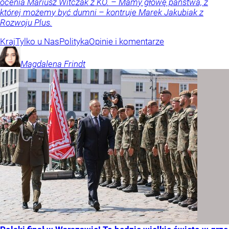
ocenia Mariusz Witczak z KO. – Mamy głowę państwa, z
której możemy być dumni – kontruje Marek Jakubiak z
Rozwoju Plus.
Kraj
Tylko u Nas
Polityka
Opinie i komentarze
Magdalena
Frindt