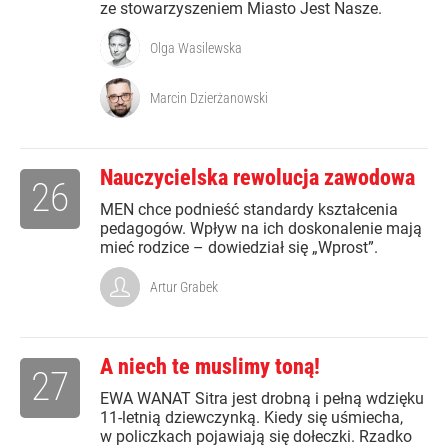
ze stowarzyszeniem Miasto Jest Nasze.
Olga Wasilewska
Marcin Dzierżanowski
Nauczycielska rewolucja zawodowa
26
MEN chce podnieść standardy kształcenia
pedagogów. Wpływ na ich doskonalenie mają
mieć rodzice – dowiedział się „Wprost”.
Artur Grabek
A niech te muslimy toną!
27
EWA WANAT Sitra jest drobną i pełną wdzięku
11-letnią dziewczynką. Kiedy się uśmiecha,
w policzkach pojawiają się dołeczki. Rzadko