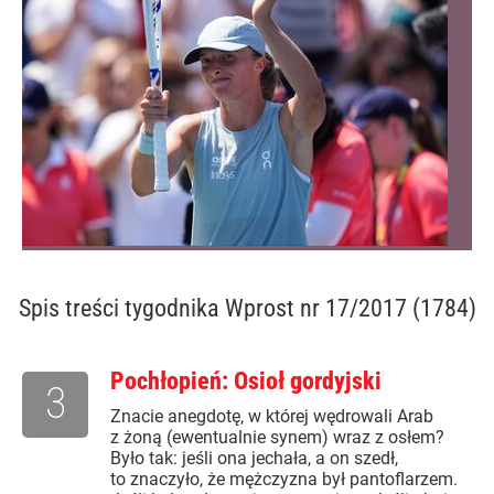
Spis treści
tygodnika Wprost nr 17/2017 (1784)
Pochłopień: Osioł gordyjski
3
Znacie anegdotę, w której wędrowali Arab
z żoną (ewentualnie synem) wraz z osłem?
Było tak: jeśli ona jechała, a on szedł,
to znaczyło, że mężczyzna był pantoflarzem.