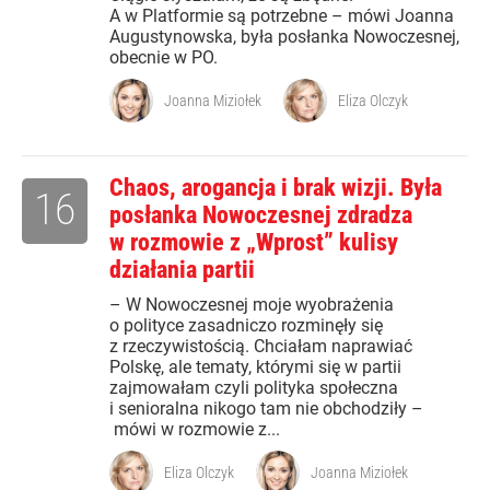
A w Platformie są potrzebne – mówi Joanna
Augustynowska, była posłanka Nowoczesnej,
obecnie w PO.
Joanna Miziołek
Eliza Olczyk
Chaos, arogancja i brak wizji. Była
16
posłanka Nowoczesnej zdradza
w rozmowie z „Wprost” kulisy
działania partii
– W Nowoczesnej moje wyobrażenia
o polityce zasadniczo rozminęły się
z rzeczywistością. Chciałam naprawiać
Polskę, ale tematy, którymi się w partii
zajmowałam czyli polityka społeczna
i senioralna nikogo tam nie obchodziły –
mówi w rozmowie z...
Eliza Olczyk
Joanna Miziołek