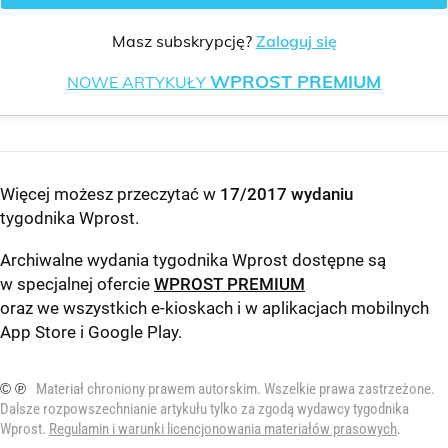
Masz subskrypcję?
Zaloguj się
WPROST PREMIUM
NOWE ARTYKUŁY
Więcej możesz przeczytać w
17/2017 wydaniu
tygodnika Wprost
.
Archiwalne wydania tygodnika Wprost dostępne są
w specjalnej ofercie
WPROST PREMIUM
oraz we wszystkich e-kioskach i w aplikacjach mobilnych
App Store
i
Google Play
.
© ℗
Materiał chroniony prawem autorskim. Wszelkie prawa zastrzeżone.
Dalsze rozpowszechnianie artykułu tylko za zgodą wydawcy tygodnika
Wprost.
Regulamin i warunki licencjonowania materiałów prasowych
.