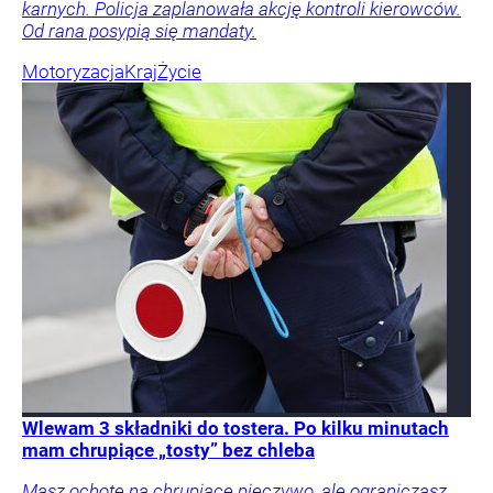
karnych. Policja zaplanowała akcję kontroli kierowców.
Od rana posypią się mandaty.
Motoryzacja
Kraj
Życie
Wlewam 3 składniki do tostera. Po kilku minutach
mam chrupiące „tosty” bez chleba
Masz ochotę na chrupiące pieczywo, ale ograniczasz