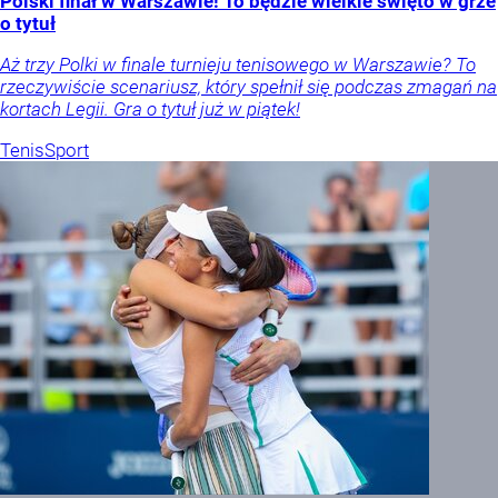
Polski finał w Warszawie! To będzie wielkie święto w grze
o tytuł
Aż trzy Polki w finale turnieju tenisowego w Warszawie? To
rzeczywiście scenariusz, który spełnił się podczas zmagań na
kortach Legii. Gra o tytuł już w piątek!
Tenis
Sport