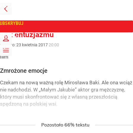
PRZEJDŹ
NA
WPROST
STRONĘ
GŁÓWNĄ
UBSKRYBUJ
Tygodnik Wprost
Bez entuzjazmu
ZALOGUJ
Dodano:
23
kwietnia
2017
20:00
MENU
film
Zmrożone emocje
Czekam na nową ważną rolę Mirosława Baki. Ale ona wciąż
nie nadchodzi. W „Małym Jakubie” aktor gra mężczyznę,
który musi skonfrontować się z własną przeszłością
spędzoną na polskiej wsi.
Pozostało 66% tekstu