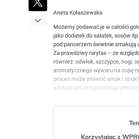
Aneta Kołaszewska
Możemy podawać je w całości got
jako dodatek do sałatek, sosów it
pod pancerzem świetnie smakują 
Za prawdziwy rarytas – ze względ
również: odwłok, szczypce, nogi, o
aromatycznego wywaru na zupę rybn
proces może zmienić smak i struk
szczypcami przypominającymi pocz
Ten
Korzystając z WPR