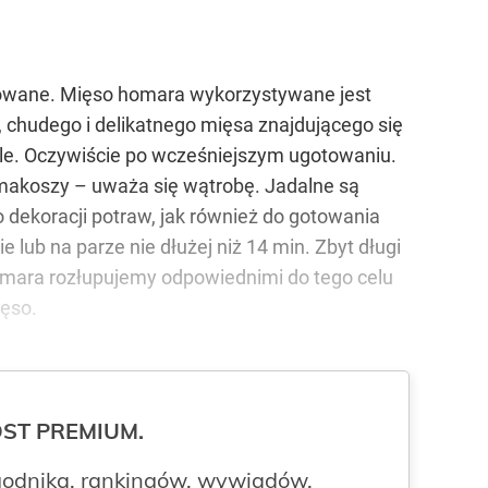
rowane. Mięso homara wykorzystywane jest
, chudego i delikatnego mięsa znajdującego się
e. Oczywiście po wcześniejszym ugotowaniu.
makoszy – uważa się wątrobę. Jadalne są
o dekoracji potraw, jak również do gotowania
ub na parze nie dłużej niż 14 min. Zbyt długi
omara rozłupujemy odpowiednimi do tego celu
ęso.
ROST PREMIUM.
odnika, rankingów, wywiadów,