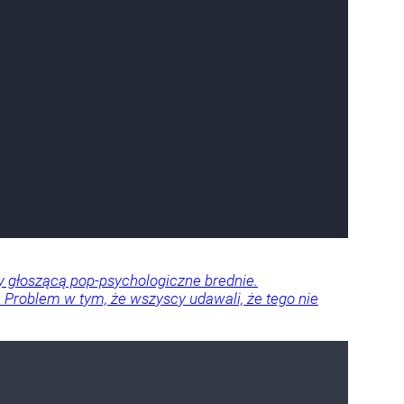
dy głoszącą pop-psychologiczne brednie.
ze. Problem w tym, że wszyscy udawali, że tego nie