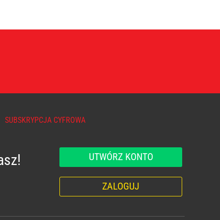
SUBSKRYPCJA CYFROWA
UTWÓRZ KONTO
asz!
ZALOGUJ