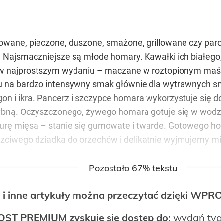
owane, pieczone, duszone, smażone, grillowane czy pa
p. Najsmaczniejsze są młode homary. Kawałki ich białego
w najprostszym wydaniu – maczane w roztopionym maśl
u na bardzo intensywny smak głównie dla wytrawnych s
gon i ikra. Pancerz i szczypce homara wykorzystuje się d
ą. Oczyszczonego, żywego homara gotuje się w wodzie l
turę mięsa – stanie się gumowate i twarde. Gotowego h
ciwego dziadka do orzechów i delikatnie wyjmujemy mi
Pozostało 67% tekstu
 i inne artykuły można przeczytać dzięki WP
OST PREMIUM zyskuje się dostęp do:
wydań tyg