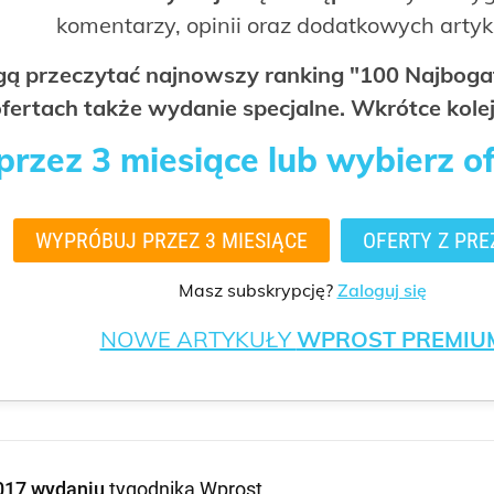
komentarzy, opinii oraz dodatkowych arty
ogą przeczytać najnowszy ranking "100 Najbo
fertach także wydanie specjalne. Wkrótce kolej
rzez 3 miesiące lub wybierz o
WYPRÓBUJ PRZEZ 3 MIESIĄCE
OFERTY Z PRE
Masz subskrypcję?
Zaloguj się
NOWE ARTYKUŁY
WPROST PREMIU
017 wydaniu
tygodnika Wprost
.