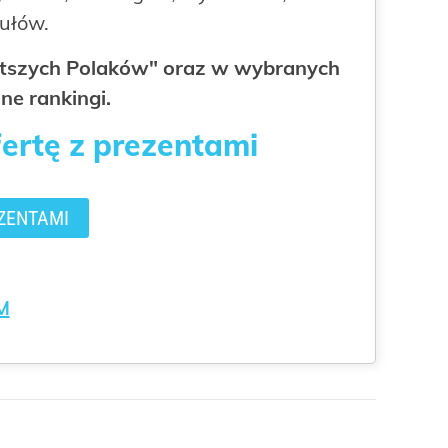
kułów.
gatszych Polaków" oraz w wybranych
ne rankingi.
fertę z prezentami
ZENTAMI
M