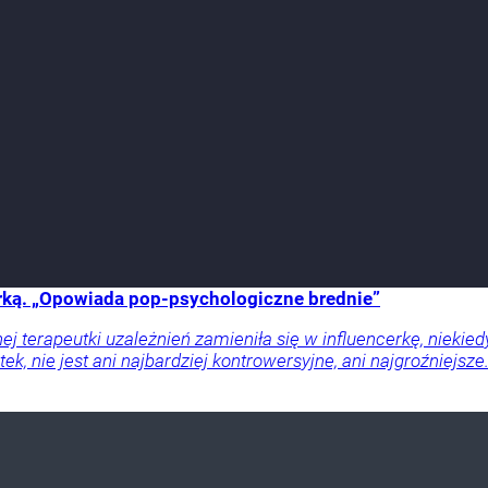
cerką. „Opowiada pop-psychologiczne brednie”
j terapeutki uzależnień zamieniła się w influencerkę, niekie
tek, nie jest ani najbardziej kontrowersyjne, ani najgroźniejs