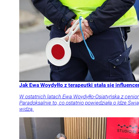
Jak Ewa Woydyłło z terapeutki stała się influen
W ostatnich latach Ewa Woydyłło-Osiatyńska z cenione
Paradoksalnie to, co ostatnio powiedziała o Idze Świą
widzą.