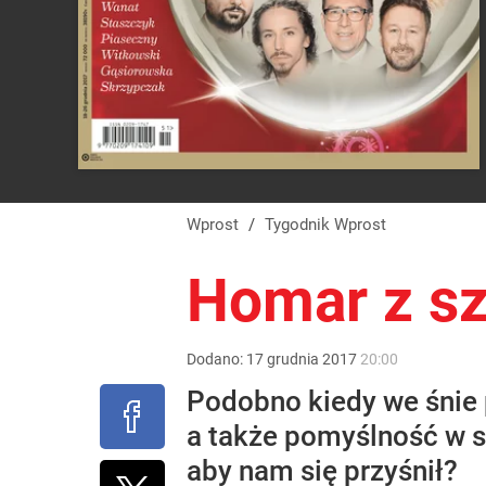
Wprost
/
Tygodnik Wprost
Homar z 
Dodano:
17
grudnia
2017
20:00
Podobno kiedy we śnie p
a także pomyślność w s
aby nam się przyśnił?