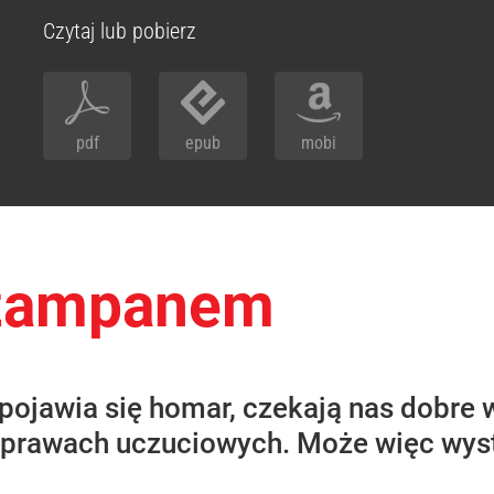
Czytaj lub pobierz
pdf
epub
mobi
szampanem
ojawia się homar, czekają nas dobre w
prawach uczuciowych. Może więc wysta