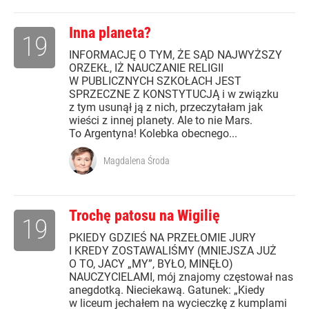
Inna planeta?
19
INFORMACJĘ O TYM, ŻE SĄD NAJWYŻSZY
ORZEKŁ, IŻ NAUCZANIE RELIGII
W PUBLICZNYCH SZKOŁACH JEST
SPRZECZNE Z KONSTYTUCJĄ i w związku
z tym usunął ją z nich, przeczytałam jak
wieści z innej planety. Ale to nie Mars.
To Argentyna! Kolebka obecnego...
Magdalena Środa
Trochę patosu na Wigilię
19
PKIEDY GDZIEŚ NA PRZEŁOMIE JURY
I KREDY ZOSTAWALIŚMY (MNIEJSZA JUŻ
O TO, JACY „MY”, BYŁO, MINĘŁO)
NAUCZYCIELAMI, mój znajomy częstował nas
anegdotką. Nieciekawą. Gatunek: „Kiedy
w liceum jechałem na wycieczkę z kumplami