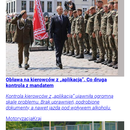
Obława na kierowców z „aplikacją”. Co druga
kontrola z mandatem
Kontrola kierowców z „aplikacją” ujawniła ogromną
skalę problemu. Brak uprawnień, podrobione
dokumenty, a nawet jazda pod wpływem alkoholu.
Motoryzacja
Kraj