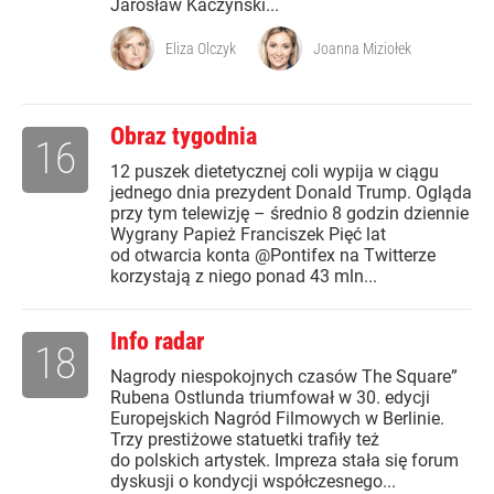
Jarosław Kaczyński...
Eliza Olczyk
Joanna Miziołek
Obraz tygodnia
16
12 puszek dietetycznej coli wypija w ciągu
jednego dnia prezydent Donald Trump. Ogląda
przy tym telewizję – średnio 8 godzin dziennie
Wygrany Papież Franciszek Pięć lat
od otwarcia konta @Pontifex na Twitterze
korzystają z niego ponad 43 mln...
Info radar
18
Nagrody niespokojnych czasów The Square”
Rubena Ostlunda triumfował w 30. edycji
Europejskich Nagród Filmowych w Berlinie.
Trzy prestiżowe statuetki trafiły też
do polskich artystek. Impreza stała się forum
dyskusji o kondycji współczesnego...