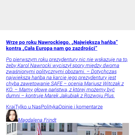
Wrze po roku Nawrockiego. „Największa hańba”
kontra „Cała Europa nam go zazdrości”
Po pierwszym roku prezydentury nic nie wskazuje na to,
żeby Karol Nawrocki wyciszył spory między dwoma
zwaśnionymi politycznymi obozami. – Dotychczas
największą hańbą na karcie jego prezydentury jest
chyba zawetowanie SAFE – ocenia Mariusz Witczak z
KO. – Mamy głowę państwa, z której możemy być
dumni – kontruje Marek Jakubiak z Rozwoju Plus.
Kraj
Tylko u Nas
Polityka
Opinie i komentarze
Magdalena
Frindt