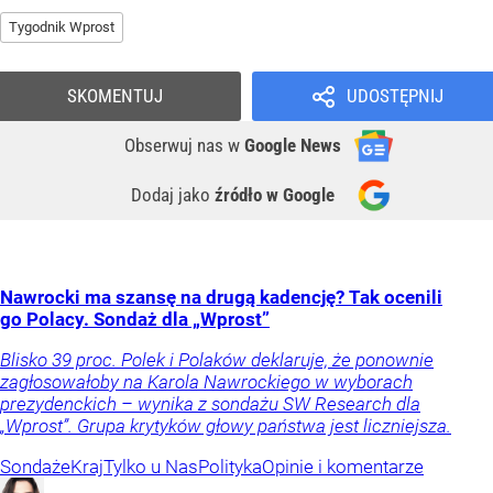
Tygodnik Wprost
SKOMENTUJ
UDOSTĘPNIJ
Obserwuj nas
w
Google News
Dodaj jako
źródło w Google
Nawrocki ma szansę na drugą kadencję? Tak ocenili
go Polacy. Sondaż dla „Wprost”
Blisko 39 proc. Polek i Polaków deklaruje, że ponownie
zagłosowałoby na Karola Nawrockiego w wyborach
prezydenckich – wynika z sondażu SW Research dla
„Wprost”. Grupa krytyków głowy państwa jest liczniejsza.
Sondaże
Kraj
Tylko u Nas
Polityka
Opinie i komentarze