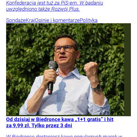
Konfederacja jest tuż za PiS-em. W badaniu
uwzględniono także Rozwój Plus.
Sondaże
Kraj
Opinie i komentarze
Polityka
Od dzisiaj w Biedronce kawa „1+1 gratis” i hit
za 9,99 zł. Tylko przez 3 dni
W Biedronce dostaniesz kawę popularnych marek w