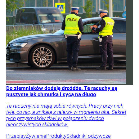
Do ziemniaków dodaję drożdże. Te racuchy są
puszyste jak chmurka i sycą na długo
Te racuchy nie mają sobie równych. Pracy przy nich
tyle, co nic, a znikają z talerzy w mgnieniu oka. Sekret
tych przysmaków tkwi w połączeniu dwóch
nieoczywistych składników.
Przepisy
Żywienie
Produkty
Składniki odżywcze