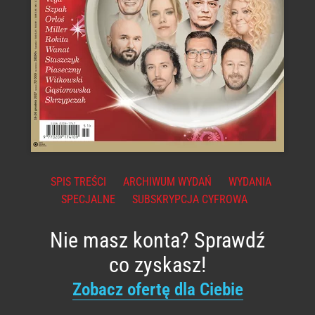
SPIS TREŚCI
ARCHIWUM WYDAŃ
WYDANIA
SPECJALNE
SUBSKRYPCJA CYFROWA
Nie masz konta? Sprawdź
co zyskasz!
Zobacz ofertę dla Ciebie