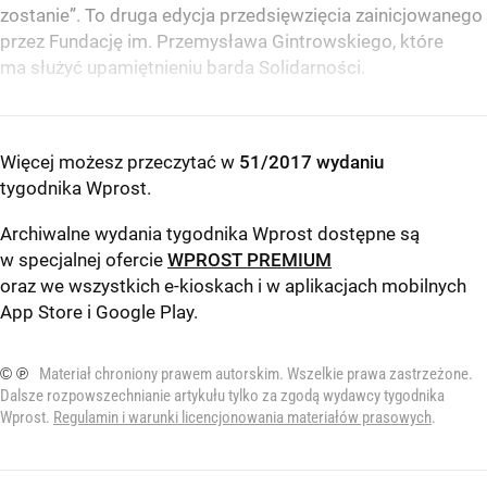
zostanie”. To druga edycja przedsięwzięcia zainicjowanego
przez Fundację im. Przemysława Gintrowskiego, które
ma służyć upamiętnieniu barda Solidarności.
Więcej możesz przeczytać w
51/2017 wydaniu
tygodnika Wprost
.
Archiwalne wydania tygodnika Wprost dostępne są
w specjalnej ofercie
WPROST PREMIUM
oraz we wszystkich e-kioskach i w aplikacjach mobilnych
App Store
i
Google Play
.
© ℗
Materiał chroniony prawem autorskim. Wszelkie prawa zastrzeżone.
Dalsze rozpowszechnianie artykułu tylko za zgodą wydawcy tygodnika
Wprost.
Regulamin i warunki licencjonowania materiałów prasowych
.