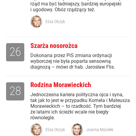
rząd ma być ładniejszy, bardziej europejski
i ugodowy. Obóz rządzący też.
Eliza Olczyk
Szarża nosorożca
26
Dokonana przez PiS zmiana ordynacji
wyborczej nie była poparta sensowną
diagnozą – mówi dr hab. Jarosław Flis.
Rodzina Morawieckich
28
Jednoczesna kariera polityczna ojca i syna,
tak jak to jest w przypadku Kornela i Mateusza
Morawieckich – to rzadkość. Tym bardziej
że latami ich ścieżki wcale nie biegły
równolegle.
Eliza Olczyk
Joanna Miziołek