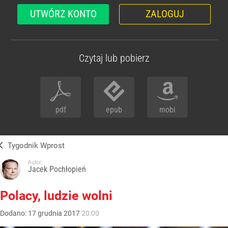
UTWÓRZ KONTO
ZALOGUJ
Czytaj lub pobierz
pdf
epub
mobi
Tygodnik Wprost
Autor:
Jacek Pochłopień
Polacy, ludzie wolni
Dodano:
17
grudnia
2017
20:00