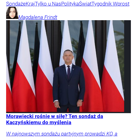
Sondaże
Kraj
Tylko u Nas
Polityka
Świat
Tygodnik Wprost
Magdalena
Frindt
Morawiecki rośnie w siłę? Ten sondaż da
Kaczyńskiemu do myślenia
W najnowszym sondażu partyjnym prowadzi KO, a