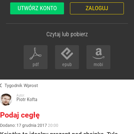
UTWÓRZ KONTO
ZALOGUJ
Czytaj lub pobierz
pdf
epub
mobi
Tygodnik Wprost
Autor:
Piotr Kofta
Podaj cegłę
Dodano:
17
grudnia
2017
20:00