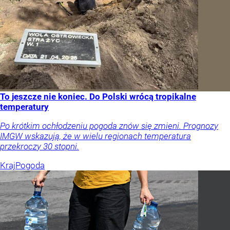
To jeszcze nie koniec. Do Polski wrócą tropikalne
temperatury
Po krótkim ochłodzeniu pogoda znów się zmieni. Prognozy
IMGW wskazują, że w wielu regionach temperatura
przekroczy 30 stopni.
Kraj
Pogoda