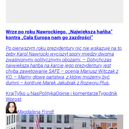
Wrze po roku Nawrockiego. „Największa hańba”
kontra „Cała Europa nam go zazdrości”
Po pierwszym roku prezydentury nic nie wskazuje na to,
żeby Karol Nawrocki wyciszył spory między dwoma
zwaśnionymi politycznymi obozami. – Dotychczas
największą hańbą na karcie jego prezydentury jest
chyba zawetowanie SAFE – ocenia Mariusz Witczak z
KO. – Mamy głowę państwa, z której możemy być
dumni – kontruje Marek Jakubiak z Rozwoju Plus.
Kraj
Tylko u Nas
Polityka
Opinie i komentarze
Tygodnik
Wprost
Magdalena
Frindt