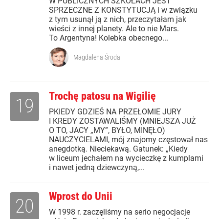
W PUBLICZNYCH SZKOŁACH JEST
SPRZECZNE Z KONSTYTUCJĄ i w związku
z tym usunął ją z nich, przeczytałam jak
wieści z innej planety. Ale to nie Mars.
To Argentyna! Kolebka obecnego...
Magdalena Środa
Trochę patosu na Wigilię
19
PKIEDY GDZIEŚ NA PRZEŁOMIE JURY
I KREDY ZOSTAWALIŚMY (MNIEJSZA JUŻ
O TO, JACY „MY”, BYŁO, MINĘŁO)
NAUCZYCIELAMI, mój znajomy częstował nas
anegdotką. Nieciekawą. Gatunek: „Kiedy
w liceum jechałem na wycieczkę z kumplami
i nawet jedną dziewczyną,...
Wprost do Unii
20
W 1998 r. zaczęliśmy na serio negocjacje