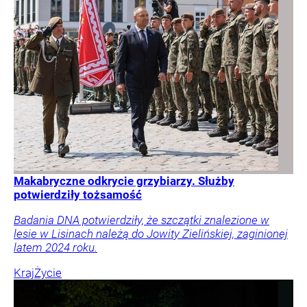
Makabryczne odkrycie grzybiarzy. Służby
potwierdziły tożsamość
Badania DNA potwierdziły, że szczątki znalezione w
lesie w Lisinach należą do Jowity Zielińskiej, zaginionej
latem 2024 roku.
Kraj
Życie