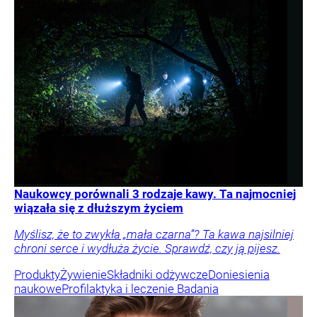
Naukowcy porównali 3 rodzaje kawy. Ta najmocniej
wiązała się z dłuższym życiem
Myślisz, że to zwykła „mała czarna”? Ta kawa najsilniej
chroni serce i wydłuża życie. Sprawdź, czy ją pijesz.
Produkty
Żywienie
Składniki odżywcze
Doniesienia
naukowe
Profilaktyka i leczenie
Badania