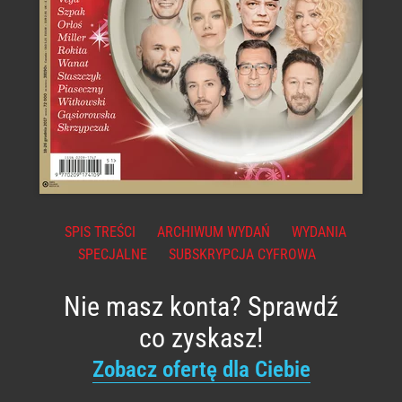
SPIS TREŚCI
ARCHIWUM WYDAŃ
WYDANIA
SPECJALNE
SUBSKRYPCJA CYFROWA
Nie masz konta? Sprawdź
co zyskasz!
Zobacz ofertę dla Ciebie