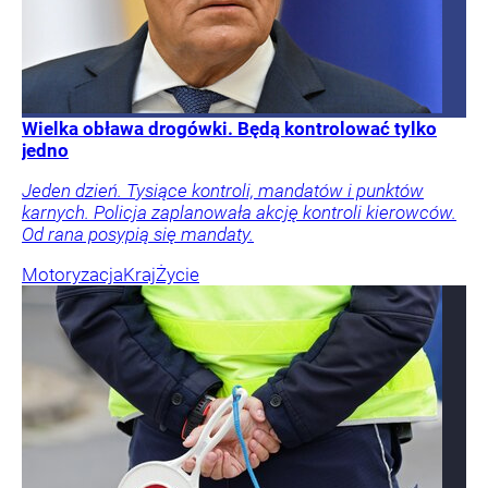
Wielka obława drogówki. Będą kontrolować tylko
jedno
Jeden dzień. Tysiące kontroli, mandatów i punktów
karnych. Policja zaplanowała akcję kontroli kierowców.
Od rana posypią się mandaty.
Motoryzacja
Kraj
Życie