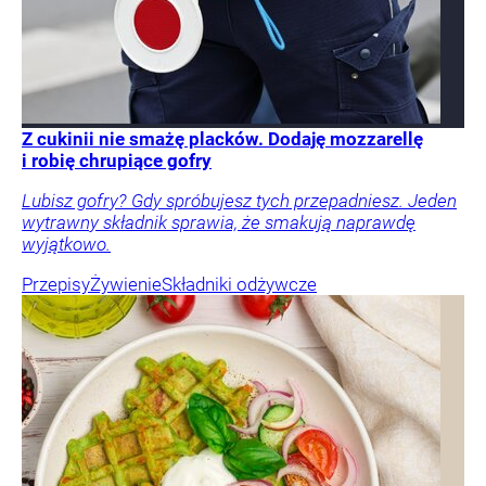
Z cukinii nie smażę placków. Dodaję mozzarellę
i robię chrupiące gofry
Lubisz gofry? Gdy spróbujesz tych przepadniesz. Jeden
wytrawny składnik sprawia, że smakują naprawdę
wyjątkowo.
Przepisy
Żywienie
Składniki odżywcze