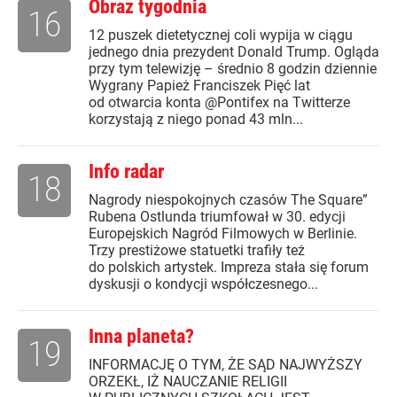
Obraz tygodnia
16
12 puszek dietetycznej coli wypija w ciągu
jednego dnia prezydent Donald Trump. Ogląda
przy tym telewizję – średnio 8 godzin dziennie
Wygrany Papież Franciszek Pięć lat
od otwarcia konta @Pontifex na Twitterze
korzystają z niego ponad 43 mln...
Info radar
18
Nagrody niespokojnych czasów The Square”
Rubena Ostlunda triumfował w 30. edycji
Europejskich Nagród Filmowych w Berlinie.
Trzy prestiżowe statuetki trafiły też
do polskich artystek. Impreza stała się forum
dyskusji o kondycji współczesnego...
Inna planeta?
19
INFORMACJĘ O TYM, ŻE SĄD NAJWYŻSZY
ORZEKŁ, IŻ NAUCZANIE RELIGII