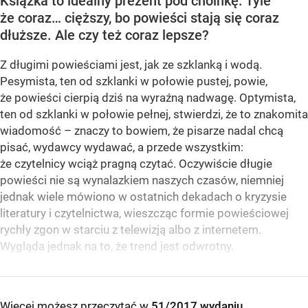
Książka to idealny prezent pod choinkę. Tyle
że coraz… cięższy, bo powieści stają się coraz
dłuższe. Ale czy też coraz lepsze?
Z długimi powieściami jest, jak ze szklanką i wodą.
Pesymista, ten od szklanki w połowie pustej, powie,
że powieści cierpią dziś na wyraźną nadwagę. Optymista,
ten od szklanki w połowie pełnej, stwierdzi, że to znakomita
wiadomość – znaczy to bowiem, że pisarze nadal chcą
pisać, wydawcy wydawać, a przede wszystkim:
że czytelnicy wciąż pragną czytać. Oczywiście długie
powieści nie są wynalazkiem naszych czasów, niemniej
jednak wiele mówiono w ostatnich dekadach o kryzysie
literatury i czytelnictwa, wieszcząc formie powieściowej
rychły zgon w starciu z telewizją albo z internetem.
Wygląda jednak na to, że trend jest odwrotny.
Więcej możesz przeczytać w
51/2017 wydaniu