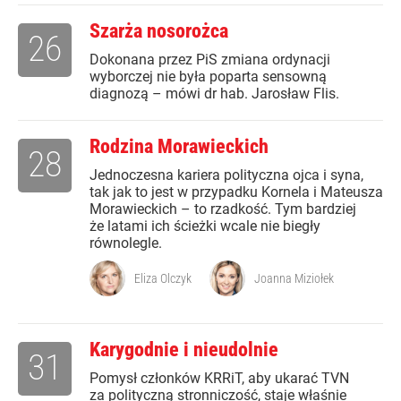
Szarża nosorożca
26
Dokonana przez PiS zmiana ordynacji
wyborczej nie była poparta sensowną
diagnozą – mówi dr hab. Jarosław Flis.
Rodzina Morawieckich
28
Jednoczesna kariera polityczna ojca i syna,
tak jak to jest w przypadku Kornela i Mateusza
Morawieckich – to rzadkość. Tym bardziej
że latami ich ścieżki wcale nie biegły
równolegle.
Eliza Olczyk
Joanna Miziołek
Karygodnie i nieudolnie
31
Pomysł członków KRRiT, aby ukarać TVN
za polityczną stronniczość, staje właśnie