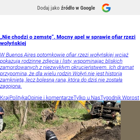
Dodaj jako
źródło w Google
„Nie chodzi o zemstę”. Mocny apel w sprawie ofiar rzezi
wołyńskiej
W Buenos Aires potomkowie ofiar rzezi wołyńskiej wciąż
pokazują rodzinne zdjęcia i listy, wspominając bliskich
zamordowanych z niezwykłym okrucieństwem. Ich dramat
przypomina, że dla wielu rodzin Wołyń nie jest historią
zamkniętą, lecz bolesną raną, która do dziś nie została
zagojona.
Kraj
Polityka
Opinie i komentarze
Tylko u Nas
Tygodnik Wprost