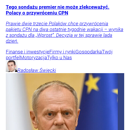
Tego sondażu premier nie może zlekceważyć.
Polacy o przywróceniu CPN
Prawie dwie trzecie Polaków chce przywrócenia
pakietu CPN na dwa ostatnie tygodnie wakacji – wynika
z sondażu dla „Wprost”. Decyzja w tej sprawie lada
dzień.
Finanse i inwestycje
Firmy i rynki
Gospodarka
Twój
portfel
Motoryzacja
Tylko u Nas
Radosław
Święcki