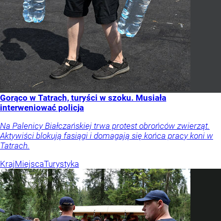
Gorąco w Tatrach, turyści w szoku. Musiała
interweniować policja
Na Palenicy Białczańskiej trwa protest obrońców zwierząt.
Aktywiści blokują fasiągi i domagają się końca pracy koni w
Tatrach.
Kraj
Miejsca
Turystyka