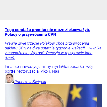
Tego sondażu premier nie może zlekceważyć.
Polacy o przywróceniu CPN
Prawie dwie trzecie Polaków chce przywrócenia
pakietu CPN na dwa ostatnie tygodnie wakacji – wynika
z sondażu dla „Wprost”. Decyzja w tej sprawie lada
dzień.
Finanse i inwestycje
Firmy i rynki
Gospodarka
Twój
portfel
Motoryzacja
Tylko u Nas
Radosław
Święcki