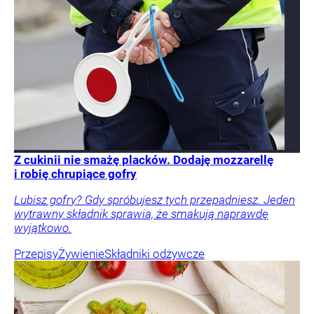
Z cukinii nie smażę placków. Dodaję mozzarellę
i robię chrupiące gofry
Lubisz gofry? Gdy spróbujesz tych przepadniesz. Jeden
wytrawny składnik sprawia, że smakują naprawdę
wyjątkowo.
Przepisy
Żywienie
Składniki odżywcze