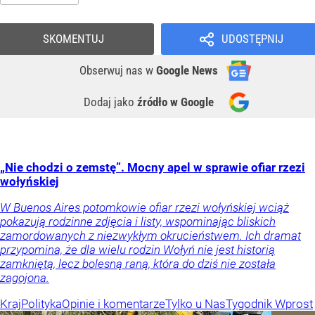
SKOMENTUJ
UDOSTĘPNIJ
Obserwuj nas
w
Google News
Dodaj jako
źródło w Google
„Nie chodzi o zemstę”. Mocny apel w sprawie ofiar rzezi
wołyńskiej
W Buenos Aires potomkowie ofiar rzezi wołyńskiej wciąż
pokazują rodzinne zdjęcia i listy, wspominając bliskich
zamordowanych z niezwykłym okrucieństwem. Ich dramat
przypomina, że dla wielu rodzin Wołyń nie jest historią
zamkniętą, lecz bolesną raną, która do dziś nie została
zagojona.
Kraj
Polityka
Opinie i komentarze
Tylko u Nas
Tygodnik Wprost