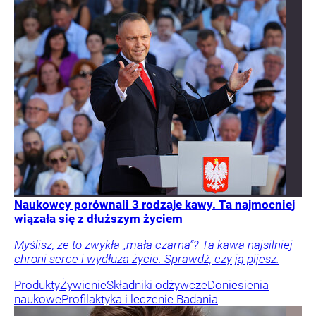
Naukowcy porównali 3 rodzaje kawy. Ta najmocniej
wiązała się z dłuższym życiem
Myślisz, że to zwykła „mała czarna”? Ta kawa najsilniej
chroni serce i wydłuża życie. Sprawdź, czy ją pijesz.
Produkty
Żywienie
Składniki odżywcze
Doniesienia
naukowe
Profilaktyka i leczenie
Badania