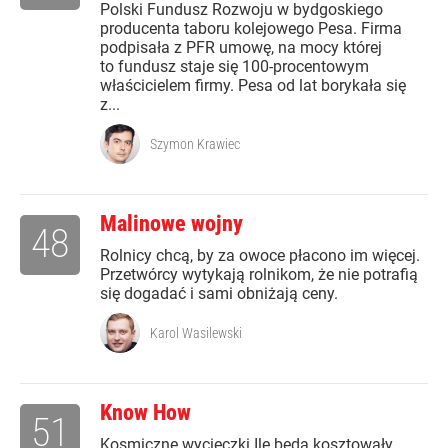
Polski Fundusz Rozwoju w bydgoskiego
producenta taboru kolejowego Pesa. Firma
podpisała z PFR umowę, na mocy której
to fundusz staje się 100-procentowym
właścicielem firmy. Pesa od lat borykała się
z...
Szymon Krawiec
Malinowe wojny
48
Rolnicy chcą, by za owoce płacono im więcej.
Przetwórcy wytykają rolnikom, że nie potrafią
się dogadać i sami obniżają ceny.
Karol Wasilewski
Know How
51
Kosmiczne wycieczki Ile będą kosztowały