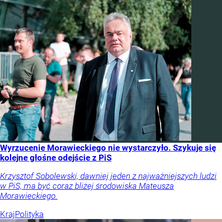
Wyrzucenie Morawieckiego nie wystarczyło. Szykuje się
kolejne głośne odejście z PiS
Krzysztof Sobolewski, dawniej jeden z najważniejszych ludzi
w PiS, ma być coraz bliżej środowiska Mateusza
Morawieckiego.
Kraj
Polityka