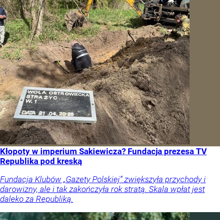
Kłopoty w imperium Sakiewicza? Fundacja prezesa TV
Republika pod kreską
Fundacja Klubów „Gazety Polskiej” zwiększyła przychody i
darowizny, ale i tak zakończyła rok stratą. Skala wpłat jest
daleko za Republiką.