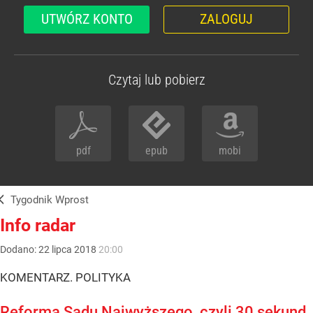
UTWÓRZ KONTO
ZALOGUJ
Czytaj lub pobierz
pdf
epub
mobi
Tygodnik Wprost
Info radar
Dodano:
22
lipca
2018
20:00
KOMENTARZ. POLITYKA
Reforma Sądu Najwyższego, czyli 30 sekund