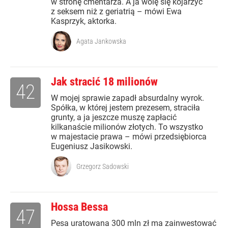
w stronę cmentarza. A ja wolę się kojarzyć
z seksem niż z geriatrią – mówi Ewa
Kasprzyk, aktorka.
Agata Jankowska
Jak stracić 18 milionów
42
W mojej sprawie zapadł absurdalny wyrok.
Spółka, w której jestem prezesem, straciła
grunty, a ja jeszcze muszę zapłacić
kilkanaście milionów złotych. To wszystko
w majestacie prawa – mówi przedsiębiorca
Eugeniusz Jasikowski.
Grzegorz Sadowski
Hossa Bessa
47
Pesa uratowana 300 mln zł ma zainwestować