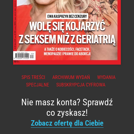
SPIS TREŚCI
ARCHIWUM WYDAŃ
WYDANIA
SPECJALNE
SUBSKRYPCJA CYFROWA
Nie masz konta? Sprawdź
co zyskasz!
Zobacz ofertę dla Ciebie