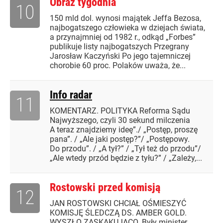
Obraz tygodnia
10
150 mld dol. wynosi majątek Jeffa Bezosa,
najbogatszego człowieka w dziejach świata,
a przynajmniej od 1982 r., odkąd „Forbes”
publikuje listy najbogatszych Przegrany
Jarosław Kaczyński Po jego tajemniczej
chorobie 60 proc. Polaków uważa, że...
Info radar
11
KOMENTARZ. POLITYKA Reforma Sądu
Najwyższego, czyli 30 sekund milczenia
A teraz znajdziemy ideę”./ „Postęp, proszę
pana”. / „Ale jaki postęp?”/ „Postępowy.
Do przodu”. / „A tył?” / „Tył też do przodu”/
„Ale wtedy przód będzie z tyłu?” / „Zależy,...
Rostowski przed komisją
12
JAN ROSTOWSKI CHCIAŁ OŚMIESZYĆ
KOMISJĘ ŚLEDCZĄ DS. AMBER GOLD.
WYSZŁO ZASKAKUJĄCO. Były minister