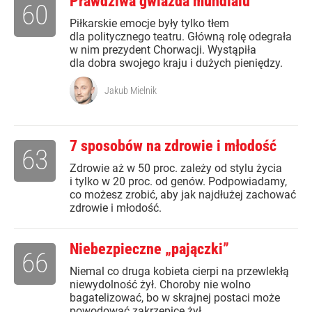
Prawdziwa gwiazda mundialu
60
Piłkarskie emocje były tylko tłem
dla politycznego teatru. Główną rolę odegrała
w nim prezydent Chorwacji. Wystąpiła
dla dobra swojego kraju i dużych pieniędzy.
Jakub Mielnik
7 sposobów na zdrowie i młodość
63
Zdrowie aż w 50 proc. zależy od stylu życia
i tylko w 20 proc. od genów. Podpowiadamy,
co możesz zrobić, aby jak najdłużej zachować
zdrowie i młodość.
Niebezpieczne „pajączki”
66
Niemal co druga kobieta cierpi na przewlekłą
niewydolność żył. Choroby nie wolno
bagatelizować, bo w skrajnej postaci może
powodować zakrzepicę żył.