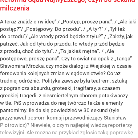
milczenia
A teraz znajdziemy ideę”./ „Postęp, proszę pana”. / „Ale jaki
postęp?”/ „Postępowy. Do przodu”. / „A tył?” / „Tył też
do przodu”/ „Ale wtedy przód będzie z tyłu?” / „Zależy, jak
patrzeć. Jak od tyłu do przodu, to wtedy przód będzie
z przodu, choć do tyłu”. / „To jakieś mętne”. / „Ale
postępowe, proszę pana”. Czy to świat na opak z „Tanga”
Sławomira Mrożka, czy może dialogi z Wiejskiej w czasie
forsowania kolejnych zmian w sądownictwie? Coraz
trudniej odróżnić. Polityka zawsze była teatrem, sztuką
z pogranicza absurdu, groteski, tragifarsy, a czasem
greckiej tragedii z nieśmiertelnym chórem potakiwaczy
w tle. PiS wprowadza do niej twórczo także elementy
pantomimy. Ile da się powiedzieć w 30 sekund (tyle
przyznawał posłom komisji przewodniczący Stanisław
Piotrowicz)? Niewiele, o czym najlepiej wiedzą reporterzy
telewizyjni. Ale można na przykład zgłosić taką poprawkę