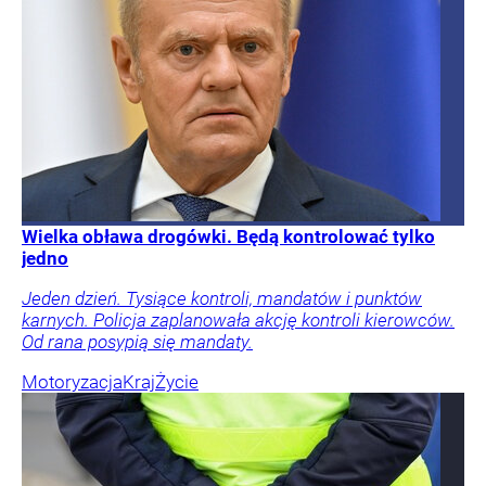
Wielka obława drogówki. Będą kontrolować tylko
jedno
Jeden dzień. Tysiące kontroli, mandatów i punktów
karnych. Policja zaplanowała akcję kontroli kierowców.
Od rana posypią się mandaty.
Motoryzacja
Kraj
Życie