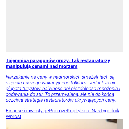
Tajemnica paragonów grozy. Tak restauratorzy
manipulują cenami nad morzem
Narzekanie na ceny w nadmorskich smażalniach są
częścią naszego wakacyjnego folkloru. Jednak to nie
głupota turystów, naiwność ani niezdolność mnożenia i
dodawania do stu. To przemyślana, ale nie do końca
uczciwa strategia restauratorów ukrywających ceny.
Finanse i inwestycje
Podróże
Kraj
Tylko u Nas
Tygodnik
Wprost