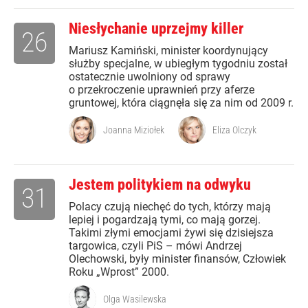
Niesłychanie uprzejmy killer
26
Mariusz Kamiński, minister koordynujący
służby specjalne, w ubiegłym tygodniu został
ostatecznie uwolniony od sprawy
o przekroczenie uprawnień przy aferze
gruntowej, która ciągnęła się za nim od 2009 r.
Joanna Miziołek
Eliza Olczyk
Jestem politykiem na odwyku
31
Polacy czują niechęć do tych, którzy mają
lepiej i pogardzają tymi, co mają gorzej.
Takimi złymi emocjami żywi się dzisiejsza
targowica, czyli PiS – mówi Andrzej
Olechowski, były minister finansów, Człowiek
Roku „Wprost” 2000.
Olga Wasilewska