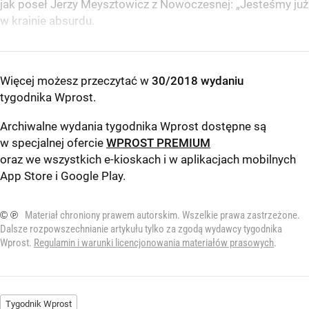
jak poseł Jerzy Meysztowicz z Nowoczesnej: „Jesteśmy już
w krainie absurdu.
Więcej możesz przeczytać w
30/2018 wydaniu
tygodnika Wprost
.
Archiwalne wydania tygodnika Wprost dostępne są
w specjalnej ofercie
WPROST PREMIUM
oraz we wszystkich e-kioskach i w aplikacjach mobilnych
App Store
i
Google Play
.
© ℗
Materiał chroniony prawem autorskim. Wszelkie prawa zastrzeżone.
Dalsze rozpowszechnianie artykułu tylko za zgodą wydawcy tygodnika
Wprost.
Regulamin i warunki licencjonowania materiałów prasowych
.
Tygodnik Wprost