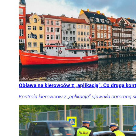
Obława na kierowców z „aplikacją”. Co druga kon
Kontrola kierowców z „aplikacją” ujawniła ogromną 