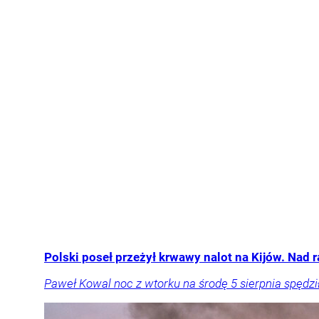
Polski poseł przeżył krwawy nalot na Kijów. Nad r
Paweł Kowal noc z wtorku na środę 5 sierpnia spędz