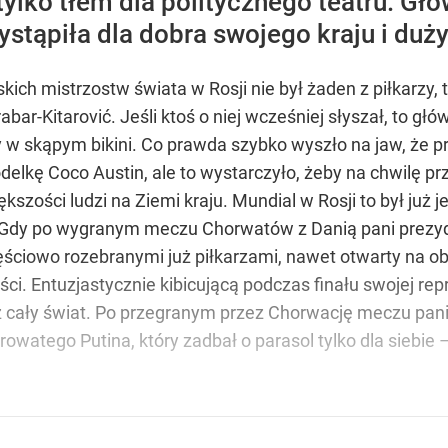
tylko tłem dla politycznego teatru. Gł
stąpiła dla dobra swojego kraju i duży
ich mistrzostw świata w Rosji nie był żaden z piłkarzy,
ar-Kitarović. Jeśli ktoś o niej wcześniej słyszał, to głó
w skąpym bikini. Co prawda szybko wyszło na jaw, że p
lkę Coco Austin, ale to wystarczyło, żeby na chwilę prz
ększości ludzi na Ziemi kraju. Mundial w Rosji to był już
. Gdy po wygranym meczu Chorwatów z Danią pani prezyd
ęściowo rozebranymi już piłkarzami, nawet otwarty na o
i. Entuzjastycznie kibicującą podczas finału swojej repr
już cały świat. Po przegranym przez Chorwację meczu pan
rowatego Putina, który zadbał o parasol tylko dla siebie