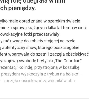
ówną rolę odegrała w nim
ch pieniędzy.
 tylko mało dotąd znana w szerokim świecie
wnie za sprawą krążących kilka lat temu w sieci
rowokacyjne fotki przedstawiały
ykuć uwagę do kobiety stojącej na czele
 jej autentyczny show, którego poszczególne
ent wparowała do szatni i zaczęła obściskiwać
byczajową swobodę brytyjski „The Guardian”
ezentacji Kolindę, przystrojoną w koszulkę
i prezydent wyskoczyła z trybun na boisko –
 – i zaczęła obściskiwać zawodników obu