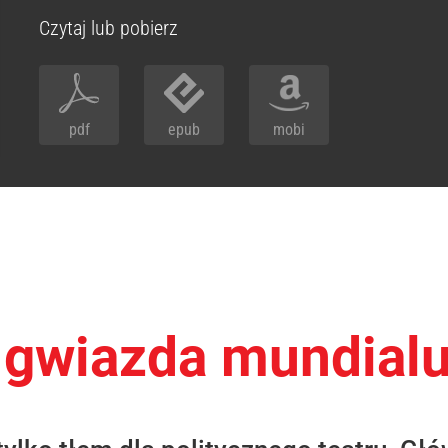
Czytaj lub pobierz
pdf
epub
mobi
 gwiazda mundial