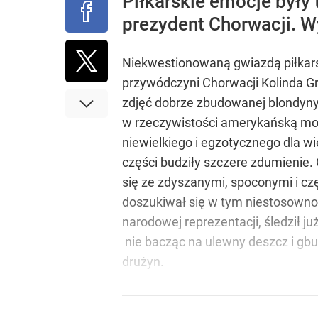
Piłkarskie emocje były 
prezydent Chorwacji. Wy
Niekwestionowaną gwiazdą piłkarsk
przywódczyni Chorwacji Kolinda Grab
zdjęć dobrze zbudowanej blondyny 
w rzeczywistości amerykańską mode
niewielkiego i egzotycznego dla wi
części budziły szczere zdumienie
się ze zdyszanymi, spoconymi i cz
doszukiwał się w tym niestosownośc
narodowej reprezentacji, śledził 
nie bacząc na ulewny deszcz i gbu
drużyn.