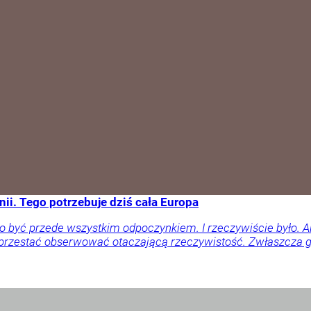
ii. Tego potrzebuje dziś cała Europa
o być przede wszystkim odpoczynkiem. I rzeczywiście było. 
 przestać obserwować otaczającą rzeczywistość. Zwłaszcza gd