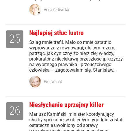
Anna Gielewska
Najlepiej stłuc lustro
25
Szlag mnie trafił. Mało co mnie ostatnio
wyprowadza z równowagi, ale tym razem,
patrząc, jak cyniczny żołnierz złej władzy,
prokurator z nieciekawą przeszłością, krzyczy
na wybitnego prawnika i przeuczciwego
człowieka – zagotowałam się. Stanisław...
Ewa Wanat
Niesłychanie uprzejmy killer
26
Mariusz Kamiński, minister koordynujący
służby specjalne, w ubiegłym tygodniu został
ostatecznie uwolniony od sprawy
o przekroczenie uprawnień przy aferze