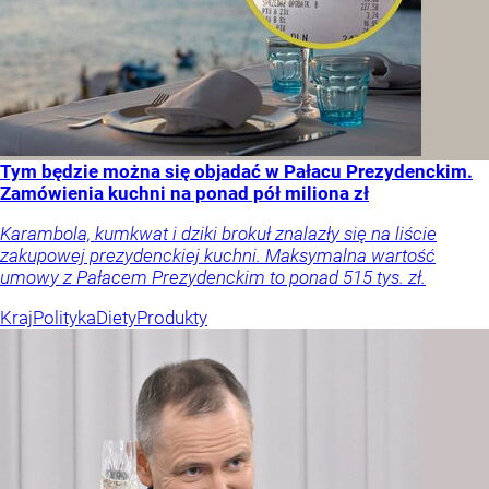
Tym będzie można się objadać w Pałacu Prezydenckim.
Zamówienia kuchni na ponad pół miliona zł
Karambola, kumkwat i dziki brokuł znalazły się na liście
zakupowej prezydenckiej kuchni. Maksymalna wartość
umowy z Pałacem Prezydenckim to ponad 515 tys. zł.
Kraj
Polityka
Diety
Produkty