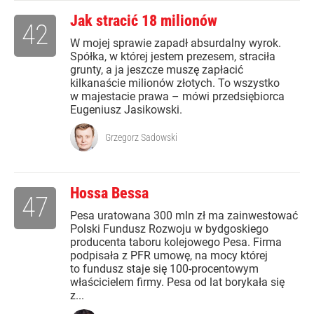
Jak stracić 18 milionów
42
W mojej sprawie zapadł absurdalny wyrok.
Spółka, w której jestem prezesem, straciła
grunty, a ja jeszcze muszę zapłacić
kilkanaście milionów złotych. To wszystko
w majestacie prawa – mówi przedsiębiorca
Eugeniusz Jasikowski.
Grzegorz Sadowski
Hossa Bessa
47
Pesa uratowana 300 mln zł ma zainwestować
Polski Fundusz Rozwoju w bydgoskiego
producenta taboru kolejowego Pesa. Firma
podpisała z PFR umowę, na mocy której
to fundusz staje się 100-procentowym
właścicielem firmy. Pesa od lat borykała się
z...