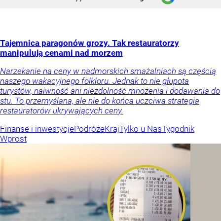
Tajemnica paragonów grozy. Tak restauratorzy
manipulują cenami nad morzem
Narzekanie na ceny w nadmorskich smażalniach są częścią
naszego wakacyjnego folkloru. Jednak to nie głupota
turystów, naiwność ani niezdolność mnożenia i dodawania do
stu. To przemyślana, ale nie do końca uczciwa strategia
restauratorów ukrywających ceny.
Finanse i inwestycje
Podróże
Kraj
Tylko u Nas
Tygodnik
Wprost