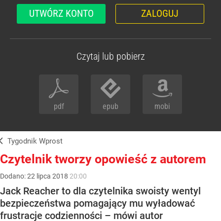
UTWÓRZ KONTO
ZALOGUJ
Czytaj lub pobierz
pdf
epub
mobi
Tygodnik Wprost
Czytelnik tworzy opowieść z autorem
Dodano:
22
lipca
2018
20:00
Jack Reacher to dla czytelnika swoisty wentyl
bezpieczeństwa pomagający mu wyładować
frustracje codzienności – mówi autor