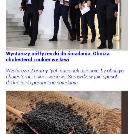
Wystarczy pół łyżeczki do śniadania. Obniża
cholesterol i cukier we krwi
Wystarczą 2 gramy tych nasionek dziennie, by obniżyć
cholesterol i cukier we krwi. Sprawdź, w jaki sposób
dodać je do porannego śniadania