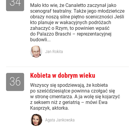
34
Mało kto wie, że Canaletto zaczynał jako
scenograf teatralny. Także jego młodzieńcze
obrazy noszą silne piętno sceniczności Jeśli
kto planuje w wakacyjnych podróżach
zahaczyć o Rzym, to powinien wpaść
do Palazzo Braschi – reprezentacyjnej
budowli...
Jan Rokita
Kobieta w dobrym wieku
36
Wszyscy się spodziewają, że kobieta
po sześćdziesiątce powinna czołgać się
w stronę cmentarza. A ja wolę się kojarzyć
z seksem niż z geriatrią – mówi Ewa
Kasprzyk, aktorka.
Agata Jankowska