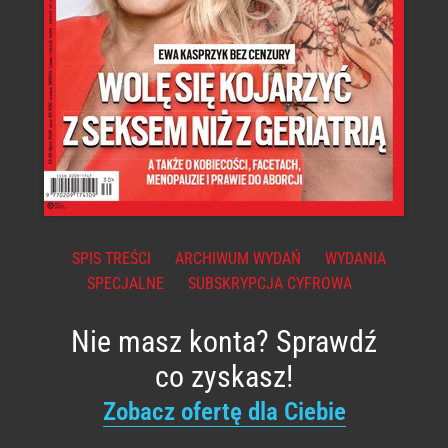
SPIS TREŚCI
ARCHIWUM WYDAŃ
WYDANIA
SPECJALNE
SUBSKRYPCJA CYFROWA
Nie masz konta? Sprawdź
co zyskasz!
Zobacz ofertę dla Ciebie