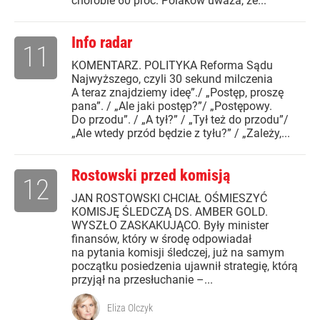
chorobie 60 proc. Polaków uważa, że...
Info radar
11
KOMENTARZ. POLITYKA Reforma Sądu
Najwyższego, czyli 30 sekund milczenia
A teraz znajdziemy ideę”./ „Postęp, proszę
pana”. / „Ale jaki postęp?”/ „Postępowy.
Do przodu”. / „A tył?” / „Tył też do przodu”/
„Ale wtedy przód będzie z tyłu?” / „Zależy,...
Rostowski przed komisją
12
JAN ROSTOWSKI CHCIAŁ OŚMIESZYĆ
KOMISJĘ ŚLEDCZĄ DS. AMBER GOLD.
WYSZŁO ZASKAKUJĄCO. Były minister
finansów, który w środę odpowiadał
na pytania komisji śledczej, już na samym
początku posiedzenia ujawnił strategię, którą
przyjął na przesłuchanie –...
Eliza Olczyk