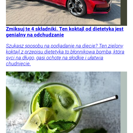
Zmiksuj te 4 składniki. Ten koktajl od dietetyka jest
genialny na odchudzanie
Szukasz sposobu na podjadanie na diecie? Ten zielony
koktajl z przepisu dietetyka to błonnikowa bomba, która
syci na długo, gasi ochotę na słodkie i ułatwia
chudnięcie.