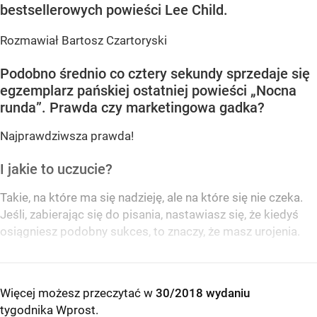
bestsellerowych powieści Lee Child.
Rozmawiał Bartosz Czartoryski
Podobno średnio co cztery sekundy sprzedaje się
egzemplarz pańskiej ostatniej powieści „Nocna
runda”. Prawda czy marketingowa gadka?
Najprawdziwsza prawda!
I jakie to uczucie?
Takie, na które ma się nadzieję, ale na które się nie czeka.
Jeśli, zabierając się do pisania, nastawiasz się, że kiedyś
osiągniesz podobny sukces, to znaczy, że masz urojenia.
Więcej możesz przeczytać w
30/2018 wydaniu
tygodnika Wprost
.