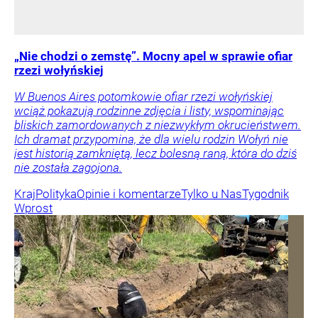
„Nie chodzi o zemstę”. Mocny apel w sprawie ofiar
rzezi wołyńskiej
W Buenos Aires potomkowie ofiar rzezi wołyńskiej
wciąż pokazują rodzinne zdjęcia i listy, wspominając
bliskich zamordowanych z niezwykłym okrucieństwem.
Ich dramat przypomina, że dla wielu rodzin Wołyń nie
jest historią zamkniętą, lecz bolesną raną, która do dziś
nie została zagojona.
Kraj
Polityka
Opinie i komentarze
Tylko u Nas
Tygodnik
Wprost