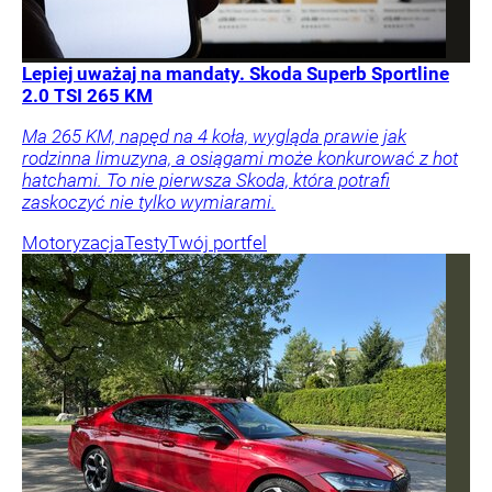
Lepiej uważaj na mandaty. Skoda Superb Sportline
2.0 TSI 265 KM
Ma 265 KM, napęd na 4 koła, wygląda prawie jak
rodzinna limuzyna, a osiągami może konkurować z hot
hatchami. To nie pierwsza Skoda, która potrafi
zaskoczyć nie tylko wymiarami.
Motoryzacja
Testy
Twój portfel