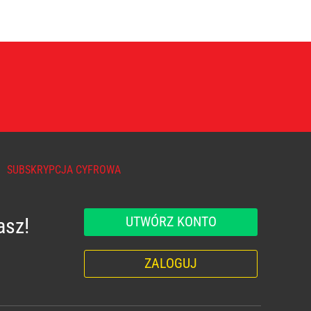
SUBSKRYPCJA CYFROWA
UTWÓRZ KONTO
asz!
ZALOGUJ