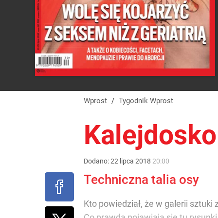
Wprost
/
Tygodnik Wprost
Kalejdosk
Dodano:
22
lipca
2018
20:00
Techniczna talia osy
Kto powiedział, że w galerii sztu
Co prawda pojawiają się tu rysunk