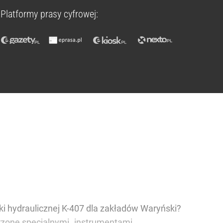
Platformy prasy cyfrowej:
ki hydraulicznej K-407 dla zakładów Waryński?
orzone specjalnymi „instrumentami