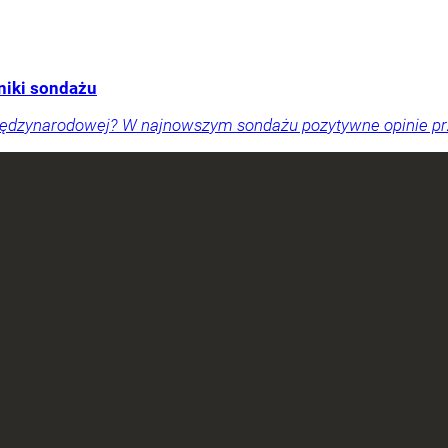
niki sondażu
międzynarodowej? W najnowszym sondażu pozytywne opinie pr