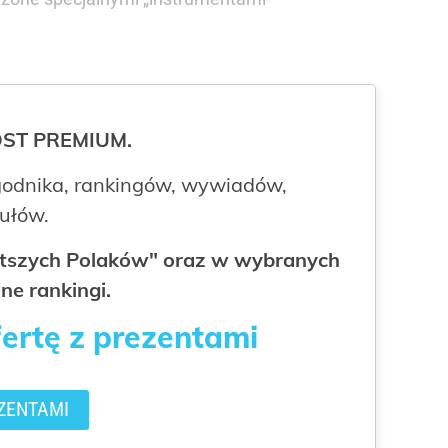
ROST PREMIUM.
odnika, rankingów, wywiadów,
kułów.
gatszych Polaków" oraz w wybranych
ne rankingi.
fertę z prezentami
ZENTAMI