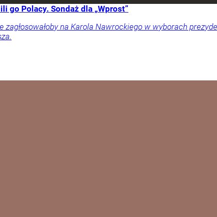
li go Polacy. Sondaż dla „Wprost”
ownie zagłosowałoby na Karola Nawrockiego w wyborach prezy
sza.