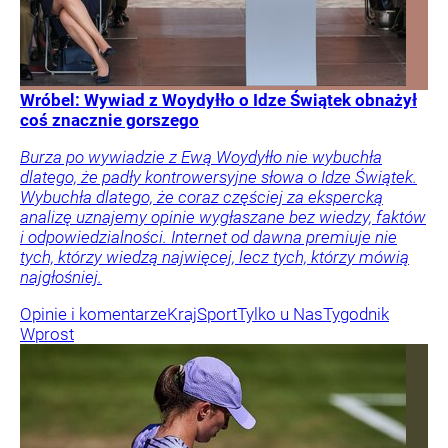
Wróbel: Wywiad z Woydyłło o Idze Świątek obnażył
coś znacznie gorszego
Burza po wywiadzie z Ewą Woydyłło nie wybuchła
dlatego, że padły kontrowersyjne słowa o Idze Świątek.
Wybuchła dlatego, że coraz częściej za ekspercką
analizę uznajemy opinie wygłaszane bez wiedzy, faktów
i odpowiedzialności. Internet od dawna premiuje nie
tych, którzy wiedzą najwięcej, lecz tych, którzy mówią
najgłośniej.
Opinie i komentarze
Kraj
Sport
Tylko u Nas
Tygodnik
Wprost