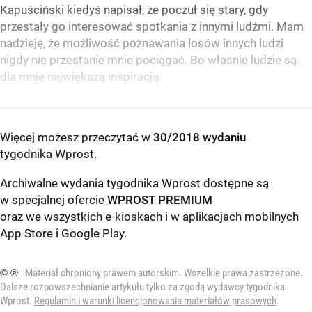
Kapuściński kiedyś napisał, że poczuł się stary, gdy
przestały go interesować spotkania z innymi ludźmi. Mam
nadzieję, że możliwość poznawania losów innych ludzi
nigdy nie przestanie mnie pociągać. Bo właśnie ludzie są
dla mnie największą inspiracją.
Więcej możesz przeczytać w
30/2018 wydaniu
tygodnika Wprost
.
Archiwalne wydania tygodnika Wprost dostępne są
w specjalnej ofercie
WPROST PREMIUM
oraz we wszystkich e-kioskach i w aplikacjach mobilnych
App Store
i
Google Play
.
© ℗
Materiał chroniony prawem autorskim. Wszelkie prawa zastrzeżone.
Dalsze rozpowszechnianie artykułu tylko za zgodą wydawcy tygodnika
Wprost.
Regulamin i warunki licencjonowania materiałów prasowych
.