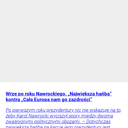
Wrze po roku Nawrockiego. „Największa hańba”
kontra „Cała Europa nam go zazdrości”
Po pierwszym roku prezydentury nic nie wskazuje na to,
żeby Karol Nawrocki wyciszył spory między dwoma
zwaśnionymi politycznymi obozami. – Dotychczas
największą hańbą na karcie jego prezydentury jest