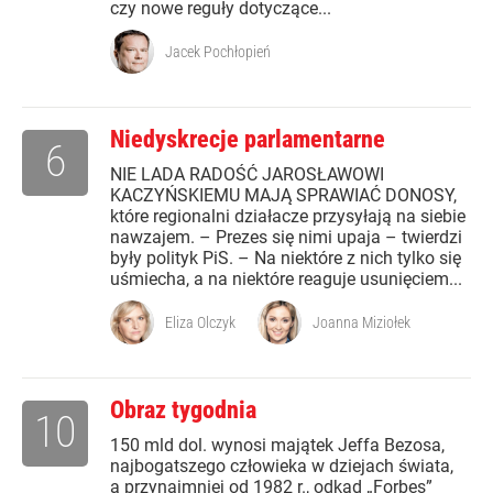
czy nowe reguły dotyczące...
Jacek Pochłopień
Niedyskrecje parlamentarne
6
NIE LADA RADOŚĆ JAROSŁAWOWI
KACZYŃSKIEMU MAJĄ SPRAWIAĆ DONOSY,
które regionalni działacze przysyłają na siebie
nawzajem. – Prezes się nimi upaja – twierdzi
były polityk PiS. – Na niektóre z nich tylko się
uśmiecha, a na niektóre reaguje usunięciem...
Eliza Olczyk
Joanna Miziołek
Obraz tygodnia
10
150 mld dol. wynosi majątek Jeffa Bezosa,
najbogatszego człowieka w dziejach świata,
a przynajmniej od 1982 r., odkąd „Forbes”