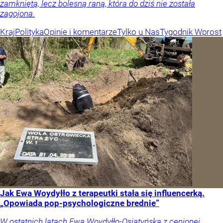
zamkniętą, lecz bolesną raną, która do dziś nie została
zagojona.
Kraj
Polityka
Opinie i komentarze
Tylko u Nas
Tygodnik Wprost
Jak Ewa Woydyłło z terapeutki stała się influencerką.
„Opowiada pop-psychologiczne brednie”
W ostatnich latach Ewa Woydyłło-Osiatyńska z cenionej