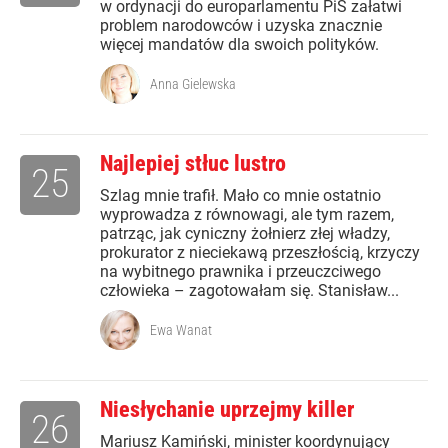
w ordynacji do europarlamentu PiS załatwi
problem narodowców i uzyska znacznie
więcej mandatów dla swoich polityków.
Anna Gielewska
Najlepiej stłuc lustro
25
Szlag mnie trafił. Mało co mnie ostatnio
wyprowadza z równowagi, ale tym razem,
patrząc, jak cyniczny żołnierz złej władzy,
prokurator z nieciekawą przeszłością, krzyczy
na wybitnego prawnika i przeuczciwego
człowieka – zagotowałam się. Stanisław...
Ewa Wanat
Niesłychanie uprzejmy killer
26
Mariusz Kamiński, minister koordynujący