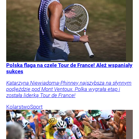
Polska flaga na czele Tour de France! Ależ wspaniały
sukces
Katarzyna Niewiadoma-Phinney najszybsza na słynnym
podjeździe pod Mont Ventoux. Polka wygrała etap i
została liderką Tour de France!
Kolarstwo
Sport