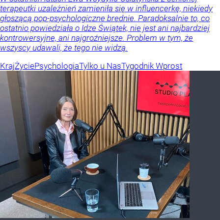
terapeutki uzależnień zamieniła się w influencerkę, niekiedy
głoszącą pop-psychologiczne brednie. Paradoksalnie to, co
ostatnio powiedziała o Idze Świątek, nie jest ani najbardziej
kontrowersyjne, ani najgroźniejsze. Problem w tym, że
wszyscy udawali, że tego nie widzą.
Kraj
Życie
Psychologia
Tylko u Nas
Tygodnik Wprost