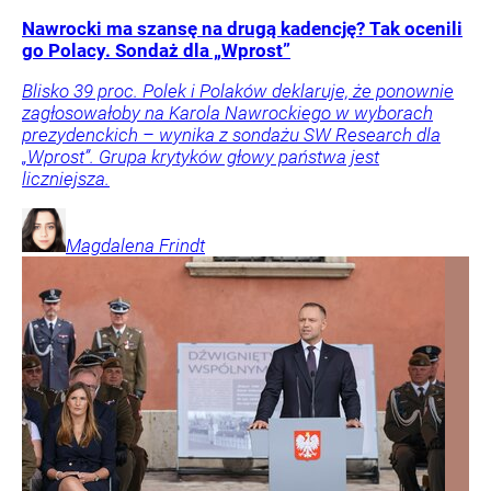
Nawrocki ma szansę na drugą kadencję? Tak ocenili
go Polacy. Sondaż dla „Wprost”
Blisko 39 proc. Polek i Polaków deklaruje, że ponownie
zagłosowałoby na Karola Nawrockiego w wyborach
prezydenckich – wynika z sondażu SW Research dla
„Wprost”. Grupa krytyków głowy państwa jest
liczniejsza.
Magdalena
Frindt