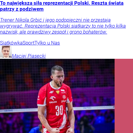
To największa siła reprezentacji Polski. Reszta świata
patrzy z podziwem
Trener Nikola Grbić i jego podopieczni nie przestają
wygrywać. Reprezentacja Polski siatkarzy to nie tylko kilka
nazwisk, ale prawdziwy zespół i grono bohaterów.
Siatkówka
Sport
Tylko u Nas
Maciej
Piasecki