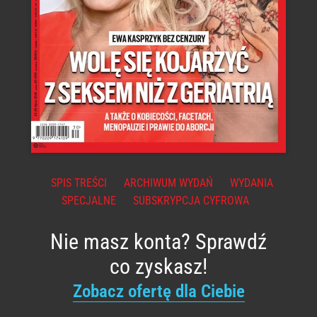
SPIS TREŚCI
ARCHIWUM WYDAŃ
WYDANIA
SPECJALNE
SUBSKRYPCJA CYFROWA
Nie masz konta? Sprawdź
co zyskasz!
Zobacz ofertę dla Ciebie