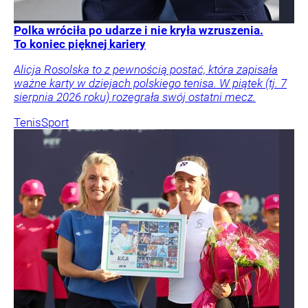
Polka wróciła po udarze i nie kryła wzruszenia.
To koniec pięknej kariery
Alicja Rosolska to z pewnością postać, która zapisała
ważne karty w dziejach polskiego tenisa. W piątek (tj. 7
sierpnia 2026 roku) rozegrała swój ostatni mecz.
Tenis
Sport