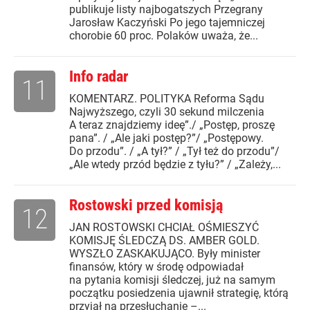
publikuje listy najbogatszych Przegrany
Jarosław Kaczyński Po jego tajemniczej
chorobie 60 proc. Polaków uważa, że...
Info radar
11
KOMENTARZ. POLITYKA Reforma Sądu
Najwyższego, czyli 30 sekund milczenia
A teraz znajdziemy ideę”./ „Postęp, proszę
pana”. / „Ale jaki postęp?”/ „Postępowy.
Do przodu”. / „A tył?” / „Tył też do przodu”/
„Ale wtedy przód będzie z tyłu?” / „Zależy,...
Rostowski przed komisją
12
JAN ROSTOWSKI CHCIAŁ OŚMIESZYĆ
KOMISJĘ ŚLEDCZĄ DS. AMBER GOLD.
WYSZŁO ZASKAKUJĄCO. Były minister
finansów, który w środę odpowiadał
na pytania komisji śledczej, już na samym
początku posiedzenia ujawnił strategię, którą
przyjął na przesłuchanie –...