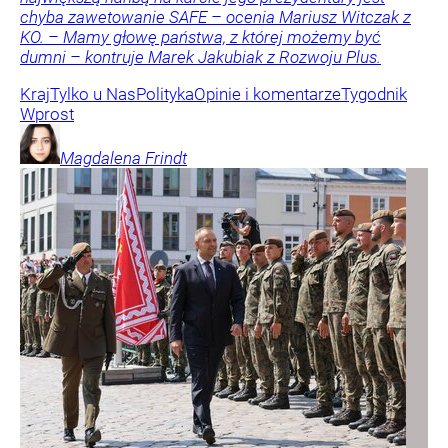
chyba zawetowanie SAFE – ocenia Mariusz Witczak z
KO. – Mamy głowę państwa, z której możemy być
dumni – kontruje Marek Jakubiak z Rozwoju Plus.
Kraj
Tylko u Nas
Polityka
Opinie i komentarze
Tygodnik
Wprost
Magdalena
Frindt